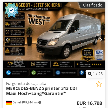
Clasificado
1
/
23
Furgoneta de caja alta
MERCEDES-BENZ
Sprinter 313 CDI
Maxi Hoch+Lang*Garantie*
EUR 16,798
Datteln
9,244 km