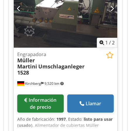
1
/
2
Engrapadora
Müller
Martini
Umschlaganleger
1528
Kirchberg
9,520 km
Información
Llamar
de precio
Año de fabricación:
1997
, Estado:
listo para usar
(usado)
, Alimentador de cubiertas Müller