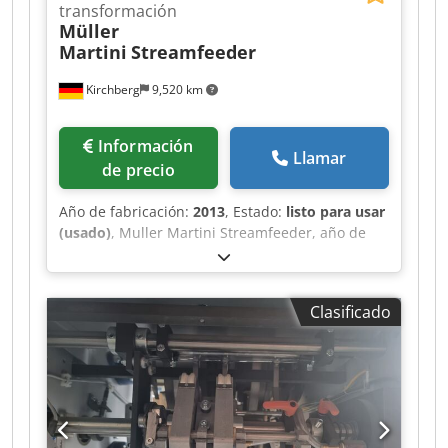
transformación
Müller
Martini
Streamfeeder
Kirchberg
9,520 km
Información
Llamar
de precio
Año de fabricación:
2013
, Estado:
listo para usar
(usado)
, Muller Martini Streamfeeder, año de
construcción 2013 Dcodpet Iyhzjfx Adrek
Clasificado