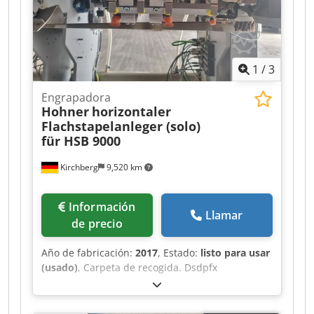
1
/
3
Engrapadora
Hohner
horizontaler
Flachstapelanleger (solo)
für HSB 9000
Kirchberg
9,520 km
Información
Llamar
de precio
Año de fabricación:
2017
, Estado:
listo para usar
(usado)
, Carpeta de recogida. Dsdpfx
Adslucypersck Alimentador horizontal de pilas
planas Hohner (solo) para HSB 9000.