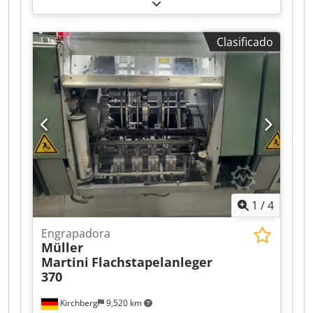
Martini 1528, año de fabricación 1997
Dedowvmqbepfx Adreck
Clasificado
1
/
4
Engrapadora
Müller
Martini
Flachstapelanleger
370
Kirchberg
9,520 km