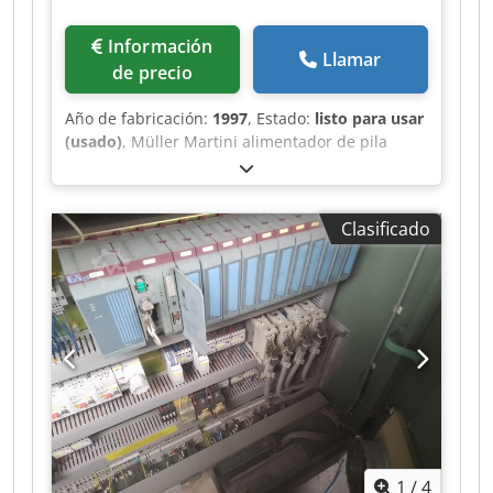
Información
Llamar
de precio
Año de fabricación:
1997
, Estado:
listo para usar
(usado)
, Müller Martini alimentador de pila
plana 370, año de fabricación 1997 6x
Dcjdpfxjwvmp Rs Adrek
Clasificado
1
/
4