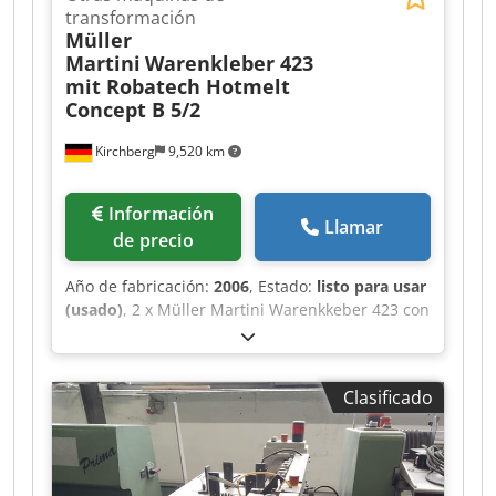
transformación
Müller
Martini
Warenkleber 423
mit Robatech Hotmelt
Concept B 5/2
Kirchberg
9,520 km
Información
Llamar
de precio
Año de fabricación:
2006
, Estado:
listo para usar
(usado)
, 2 x Müller Martini Warenkkeber 423 con
Robatech Hotmelt Concept B 5/2, año 2006 para
Müller Martini Tempo grapadora de caballete.
Dcodpfexfwvqex Adrek En buen estado
Clasificado