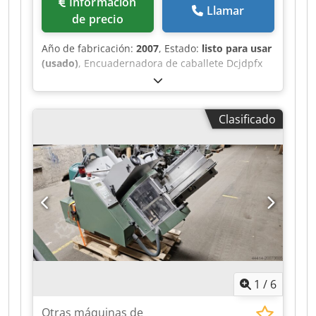
Información
Llamar
de precio
Año de fabricación:
2007
, Estado:
listo para usar
(usado)
, Encuadernadora de caballete Dcjdpfx
Asxw Iryedrsk Heidelberg alimentador de pila
plana DHU 450
Clasificado
1
/
6
Otras máquinas de