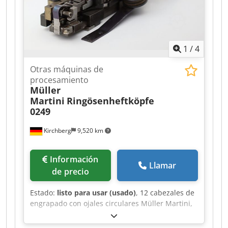
1
/
4
Otras máquinas de
procesamiento
Müller
Martini
Ringösenheftköpfe
0249
Kirchberg
9,520 km
Información
Llamar
de precio
Estado:
listo para usar (usado)
, 12 cabezales de
engrapado con ojales circulares Müller Martini,
modelo 0249. Dedeh Rayzopfx Adrsck