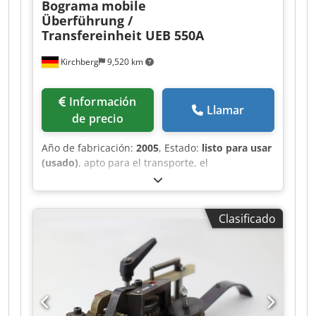
Bograma
mobile
Überführung /
Transfereinheit UEB 550A
Kirchberg
9,520 km
Información
Llamar
de precio
Año de fabricación:
2005
, Estado:
listo para usar
(usado)
, apto para el transporte, el
funcionamiento cíclico, el desmolde y el soplado.
Dcjdpfeh Svyvsx Adrsk
Clasificado