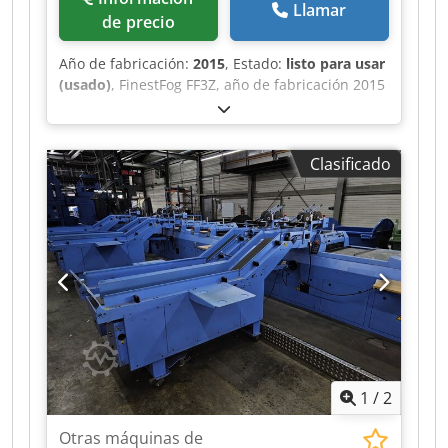
Llamar
de precio
Año de fabricación:
2015
, Estado:
listo para usar
(usado)
, FinestFog FF3Z, año de fabricación 2015
7 x boquilla doble Dcedpfx Adot Uwiijrek
Clasificado
1
/
2
Otras máquinas de