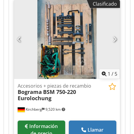
Clasificado
1
/
5
Accesorios + piezas de recambio
Bograma
BSM 750-220
Eurolochung
Kirchberg
9,520 km
Información
Llamar
de precio