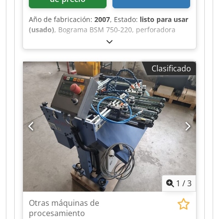
Año de fabricación:
2007
, Estado:
listo para usar
(usado)
, Bograma BSM 750-220, perforadora
para trabajos de encuadernación según la
norma europea – Centrado y guías para cintas
en diferentes tamaños – Soporte para la parte
Clasificado
superior, central e inferior Dodpjiz T Txsfx
Adrock
1
/
3
Otras máquinas de
procesamiento