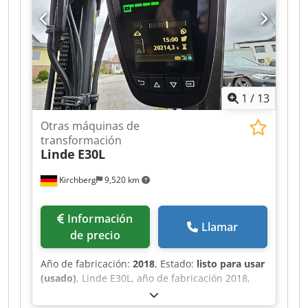
1
/
13
Otras máquinas de
transformación
Linde
E30L
Kirchberg
9,520 km
Información
Llamar
de precio
Año de fabricación:
2018
, Estado:
listo para usar
(usado)
, Linde E30L, año de fabricación 2018,
20.310 horas, Triplex 513cm, 3º + 4º válvula con
SS+ZVG Dodpfxeu S Sq Io Adrjck