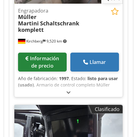
Engrapadora
Müller
Martini
Schaltschrank
komplett
Kirchberg
9,520 km
Información
Llamar
de precio
Año de fabricación:
1997
, Estado:
listo para usar
(usado)
, Armario de control completo Müller
Martini, año de fabricación 1997 Dsdpfxswvmp
Do Adreck
Clasificado