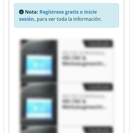
Nota:
Regístrese gratis o inicie
sesión,
para ver toda la información.
Clasificado
VIG CNC & Werkzeugmaschinen
VIG CNC &
Werkzeugmaschin
en VIG CNC &
Werkzeugmaschin
en
Clasificado
VIG CNC & Werkzeugmaschinen
VIG CNC &
Werkzeugmaschin
en VIG CNC &
Werkzeugmaschin
en
Clasificado