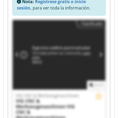
Nota:
Regístrese gratis o inicie
sesión,
para ver toda la información.
Clasificado
1
/
1
VIG CNC & Werkzeugmaschinen
VIG CNC &
Werkzeugmaschinen
VIG
CNC &
Werkzeugmaschinen