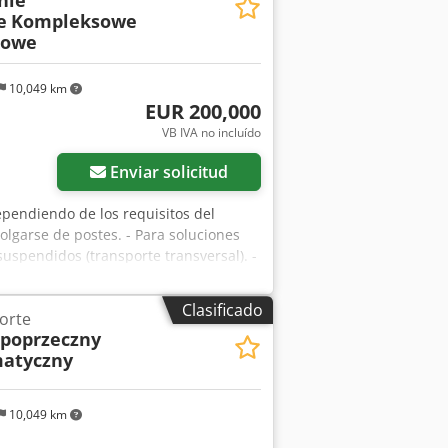
nie
160 Dcsdpfxeziwvlo Ag Tek
e
Kompleksowe
kowe
10,049 km
EUR 200,000
VB IVA no incluído
Enviar solicitud
ependiendo de los requisitos del
olgarse de postes. - Para soluciones
spendidos (transporte transversal). -
 utilizan con mayor frecuencia que no
n en la calidad y la repetibilidad del
Clasificado
orte
o tiempo y tienen, por ejemplo, varias
 poprzeczny
el uso de un transportador eléctrico y
atyczny
izan a medida, en función de las
 de cadena - continuos se diseñan y
ble realizar sistemas de transporte de
10,049 km
as (foto) .La empresa ROMER también
Los travesaños (Cross transportes)