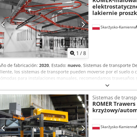
ROMER-malowa
Türkiye) Molde para la cubierta lateral de EPDM de la serie A140/A
elektrostatyczn
lakiernie prosz
Skarżysko-Kamienna
1
/
8
Año de fabricación:
2020
, Estado:
nuevo
, Sistemas de transporte D
cliente, los sistemas de transporte pueden moverse por el suelo o c
cómodas para instalaciones manuales, recomendamos travesaños su
Para los sistemas automatizados, los transportadores de cadena se
se detienen y son una gran solución para las empresas que se centra
Sistemas de transp
proceso. - Para empresas que fabrican diferentes artículos al mism
ROMER
Trawers
cabinas con diferentes colores, se utilizan soluciones flexibles con 
krzyżowy/autom
libre. Ésta es la solución más cara. Todas las instalaciones se real
necesidades del cliente.Los sistemas de transporte con suspensión
fabrican a pedido de cada cliente. En este sistema, también es posi
Skarżysko-Kamienna
fondo en los que se colocan detalles, por ejemplo, macetas, llant
participa en la producción de sistemas de transporte suspendidos. 