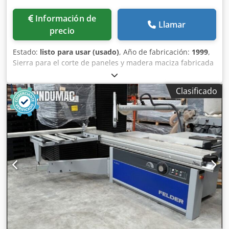
Información de
Llamar
precio
Estado:
listo para usar (usado)
, Año de fabricación:
1999
,
Sierra para el corte de paneles y madera maciza fabricada
en 1999. Esta PANHANS 693 / EURO 5 cuenta con una
anchura máxima de corte de 4200 mm y está equipada con
Clasificado
una mesa con colchón de aire para una mayor eficiencia.
La máquina incluye una sierra principal, una sierra de
incisión y un sistema de alimentación automática. Si busca
una solución de corte de paneles de alta calidad,
considere la máquina PANHANS 693 / EURO 5 que
tenemos a la venta. Póngase en contacto con nosotros para
obtener más detalles. PANHANS 693 / EURO 5 Cedpfx
Acszp Nzmsnorf • Tipo de máquina: Sierra para corte de
paneles y madera maciza • Tensión nominal: 400 V • Tipo
de corriente: CA trifásica • Corriente de funcionamiento: 34
A • Frecuencia: 50 Hz • Tensión de control: 24 V CA/CC •
Fusible de seguridad: 35 A • Presión neumática máxima: 8
bar • Marca de la unidad de control: ELINDE • Modelo de la