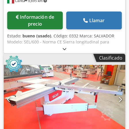
Cantù
9,695 km
Información de
Llamar
precio
Estado:
bueno (usado)
, Código: 0332 Marca: SALVADOR
Modelo: SEL/600 - Norma CE Sierra longitudinal para
paneles, apta para tiras postformadas y componentes
acabados, con alimentación por rodillos y descargador
Clasificado
(SPLITTER) – Norma CE Cedpjyu Uk Sofx Acnorf Datos
técnicos: Ancho de corte/REF mm: 10–650 Espesor de corte
mm: 10-60 Diámetro de disco de sierra para corte
transversal mm: 350 Diámetro de disco de incisión mm:
350 Potencia motor de corte transversal Hp: 5,5 Potencia
motor marcador Hp: 2 Velocidad de avance del carro
mt/min: 15 Diámetro de boca de aspiración n° 2 mm: 160
cada una Altura superficie de trabajo mm: 900 Avance de
pieza de trabajo: derecha/izquierda La sierra de paneles
se compone de una unidad de corte con 2 discos
alineados. Un disco marca el material y el otro realiza el
corte. Ancho del alimentador de rodillos locos mm: 800