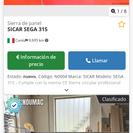
Longitud del alimentador de rodillos locos mm: 3000
Diámetro de rodillos mm: 80 Guías de tope Aire
1
/
8
comprimido: 6-8 atm Peso kg: 1900
Sierra de panel
SICAR
SEGA 315
Cantù
9,695 km
Información de
Llamar
precio
Estado:
nuevo
, Código: N0004 Marca: SICAR Modelo: SEGA
315 - Cumple con la norma CE Sierra circular profesional
SEGA 315 con carro de 3200 mm, disco de 315 mm y
unidad de marcado con motor independiente, que cumple
Clasificado
con la norma CE. Motor principal trifásico de 7,5 CV. Guía
paralela sobre barra redonda con soporte de hierro
fundido y ajuste micrométrico, elevación e inclinación del
disco mediante ruedas manuales, unidad de disco
inclinable con unidad de marcado integrada, carro de
aluminio que se desliza sobre rodamientos de bolas, tope