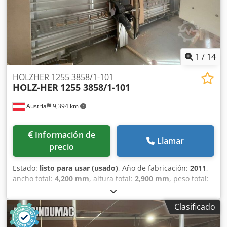
1
/
14
HOLZHER 1255 3858/1-101
HOLZ-HER
1255 3858/1-101
Austria
9,394 km
Información de
Llamar
precio
Estado:
listo para usar (usado)
, Año de fabricación:
2011
,
ancho total:
4,200 mm
, altura total:
2,900 mm
, peso total:
700 kg
, Sierra para tableros fabricada en 2011. Esta
HOLZHER 1255 3858/1-101 cuenta con una longitud de
Clasificado
corte máxima de 3.300 mm y una altura de corte de 2.200
mm, lo que proporciona capacidades de corte versátiles.