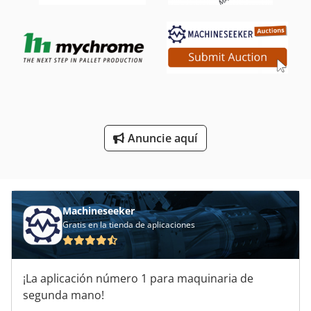
Sistema De Corte
Tabla De Medición
Tabla Para Correr
Tablero De
Tablero De Dibujo
Anuncie aquí
Tableros De
Tablón De
Machineseeker
Gratis en la tienda de aplicaciones
¡La aplicación número 1 para maquinaria de
segunda mano!