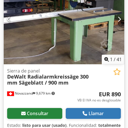
• La sierra de tableros está destinada principalmente a
cortar tableros de 2800 x 2070 mm y estos son los formatos
que se procesan habitualmente. El rango de trabajo de la
sierra para tableros es de 3800 mm en uno de los ejes.
Más información Medios de comunicación Cedpfx Aozg
Tvpjcnerf Especificaciones eléctricas: Tensión: 400 V Fases:
3 Corriente nominal: 22 A Frecuencia: 50 Hz
1
/
41
Sierra de panel
DeWalt Radialarmkreissäge
300
mm Sägeblatt / 900 mm
EUR 890
Novazzano
9,679 km
VB El IVA no es desglosable
Consultar
Llamar
Estado:
listo para usar (usado)
, Funcionalidad:
totalmente