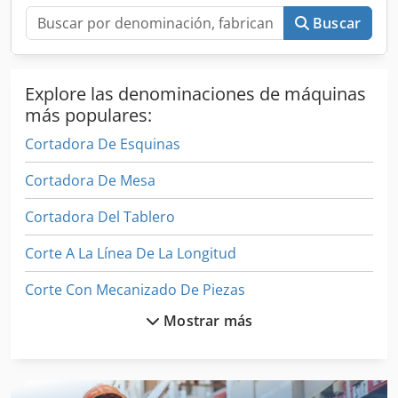
Tensión: 400 V Corriente: 31 A Frecuencia: 50 Hz Corriente
Buscar
secundaria: 40 A Tensión de control: 24 V CC Cjdpfx Acjxx
Svrjnerf EQUIPAMIENTO Carga de paneles frontales
Descarga en la parte delantera Alineador lateral
automático Mesa frontal fija de baquelita con sistema de
Explore las denominaciones de máquinas
colchón de aire 3 mesas delanteras móviles de baquelita
más populares:
con sistema de colchón de aire Carro empujador con 6
Cortadora De Esquinas
pinzas
Cortadora De Mesa
Cortadora Del Tablero
Corte A La Línea De La Longitud
Corte Con Mecanizado De Piezas
Mostrar más
Corte De La Máquina De Corte
Línea De Corte Longitudinal