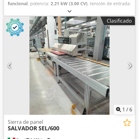
funcional
, potencia:
2.21 kW (3.00 CV)
, tensión de entrada:
380 V
, anchura de corte (máx.):
900 mm
, diámetro de la
hoja de sierra:
300 mm
, Sierra circular radial DeWalt para
Clasificado
madera, metales ligeros y plásticos, con disco de 300 mm,
3 CV (380 V trifásica), ajustable e inclinable. La unidad
motor-disco se desplaza 900 mm en el brazo superior, que
es ajustable en altura y puede girar hacia la izquierda y
hacia la derecha. Codpfjzl Hfujx Acnerf Máquina usada, en
perfecto estado de funcionamiento, con base incluida.
1
/
6
Sierra de panel
SALVADOR
SEL/600