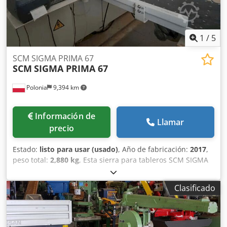
desperdicio
1
/
5
SCM SIGMA PRIMA 67
SCM
SIGMA PRIMA 67
Polonia
9,394 km
Información de
Llamar
precio
Estado:
listo para usar (usado)
, Año de fabricación:
2017
,
peso total:
2,880 kg
, Esta sierra para tableros SCM SIGMA
PRIMA 67 se fabricó en 2017. Ideal para el corte preciso de
paneles de madera, ofrece un rendimiento fiable para sus
Clasificado
proyectos de carpintería. Considere la oportunidad de
comprar esta seccionadora SCM SIGMA PRIMA 67. Póngase
en contacto con nosotros para obtener más información.
Beneficios de la máquina Ventajas técnicas de la máquina