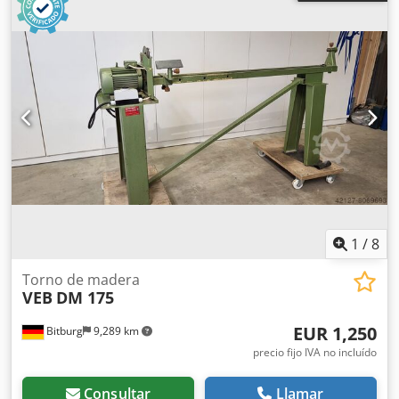
disponible de inmediato -
1
/
8
Torno de madera
VEB
DM 175
EUR 1,250
Bitburg
9,289 km
precio fijo IVA no incluído
Consultar
Llamar