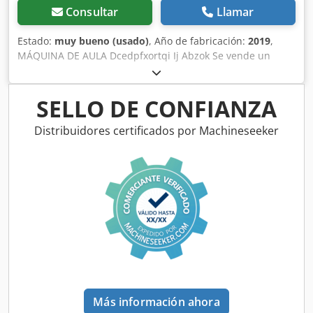
Consultar
Llamar
Estado:
muy bueno (usado)
, Año de fabricación:
2019
,
MÁQUINA DE AULA Dcedpfxortqi Ij Abzok Se vende un
torno Hager HDG 250 usado con una altura de centro de
250 mm. La máquina se utilizó en nuestros cursos internos
de torneado de madera, está en muy buenas condiciones y
SELLO DE CONFIANZA
ha sido revisada y revisada por nuestro personal
especializado. (Totalmente funcional) Datos técnicos: -
Distribuidores certificados por Machineseeker
Altura del centro 250 mm - Distancia entre centros 1.000
mm - Conexión de husillo M33 x 3,5 con cono MK3 y ranura
de seguridad de drenaje ASR (Euro) - Diámetro del husillo:
20 mm - Contrapunto de 150 mm / MK3 - Reposamanos
parte superior 300 mm - Peso 270 kg - Largo x ancho 1.800
x 640 mm - Motor 2,2 kW (3 CV) - Velocidad 150 - 2.700 rpm
El torno está situado en A-5431 Kuchl y puede ser
inspeccionado en cualquier momento durante nuestro
horario de apertura. ¡Sujeto a venta previa! Si está
interesado en esta máquina, proporcione su dirección
completa en el formulario de contacto para que podamos
Más información ahora
procesar su solicitud con seriedad. Gracias, vuestro equipo