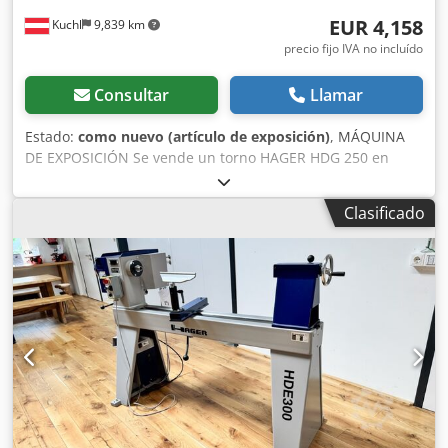
EUR 4,158
Kuchl
9,839 km
precio fijo IVA no incluído
Consultar
Llamar
Estado:
como nuevo (artículo de exposición)
, MÁQUINA
DE EXPOSICIÓN Se vende un torno HAGER HDG 250 en
perfecto estado con una distancia entre ejes de 1.000 mm.
La máquina de exposición está en estado original y por lo
Clasificado
tanto viene con una garantía completa. Datos tecnicos -
Altura del centro 250 mm - Anchura del centro 1.000 mm -
Conexión de husillo M33 x 3,5 con cono MK3 y ranura de
seguridad ASR (Euro) - Diámetro del husillo 20 mm - Caña
del contrapunto 150 mm / MK3 -Sección superior del
reposamanos 300 mm -Peso 270 kg Dedpfjtpnykjx Abzsck -
Largo x ancho 1.800 x 640 mm - Motor 2,2 kW / 3 CV La
máquina se encuentra en A-5431 Kuchl y se puede
inspeccionar en cualquier momento durante nuestro
horario de apertura. ¡Sujeto a venta previa! Términos
relacionados: torno, máquina de torno, torno, torno,