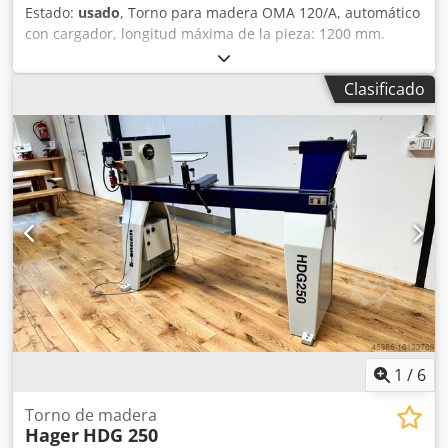
Estado:
usado
, Torno para madera OMA 120/A, automático
con cargador, longitud máxima de la pieza: 1200 mm.
Dsdpsyhgqdjfx Abzeck Dimensiones totales: 230 x 160 x
150 cm (largo x ancho x alto).
Clasificado
1
/
6
Torno de madera
Hager
HDG 250