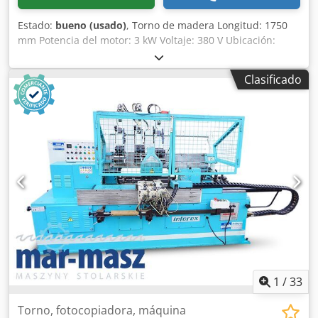
Estado:
bueno (usado)
, Torno de madera Longitud: 1750
mm Potencia del motor: 3 kW Voltaje: 380 V Ubicación:
disponible en almacén 54634 Bitburg - disponible
inmediatamente - Djdpfx Aei Akv Sobzock
Clasificado
1
/
33
Torno, fotocopiadora, máquina