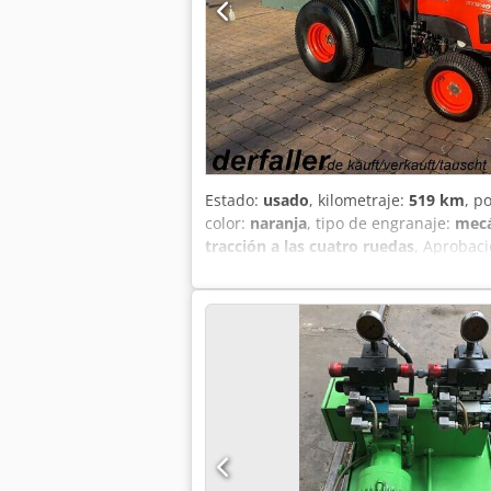
Estado:
usado
, kilometraje:
519 km
, p
color:
naranja
, tipo de engranaje:
mecá
tracción a las cuatro ruedas
, Aprobaci
total, primera matriculación el 10.07
hidrostática, hidráulica delantera y tr
PARA NOSOTROS, EL ESTADO Y LA IMPRE
su disposición en el número indica
PRÉSTAMOS SOBRE SU VEHÍCULO POSIBLES
datos indicados no constituyen garantí
vehículo es vinculante. ¡Errores y vent