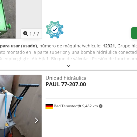
1
/
7
 para usar (usado)
, número de máquina/vehículo:
12321
, Grupo hi
nto montado en la parte superior y una bomba hidráulica conectad
Dcedpfxoghgtrs Ab Hjk 1. Bloque de válvulas: Presión de funcionam
ón de funcionamiento: 319 bares Motor de accionamiento KATT: 220/
cluyendo aceite hidráulico (90 l): 193 kg
Unidad hidráulica
PAUL
77-207.00
Bad Tennstedt
9,482 km