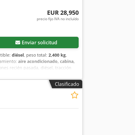
EUR 28,950
precio fijo IVA no incluído
Enviar solicitud
tible:
diésel
, peso total:
2,400 kg
,
pamiento:
aire acondicionado, cabina,
ones recién pasada, diésel, tracción
ina, neumáticos de césped, transmisión
ario, peso bruto admisible 2.400 kg.
Clasificado
quier consulta, el Sr. Faller está a
 PAGO O FINANCIACIÓN, ASÍ COMO
ra página web: La descripción y los
tro concesionario al adquirir el