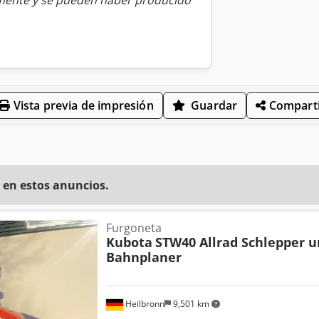
amente y se pueden haber producido
Vista previa de impresión
Guardar
Comparti
 en estos anuncios.
Furgoneta
Kubota
STW40 Allrad Schlepper 
Bahnplaner
Heilbronn
9,501 km