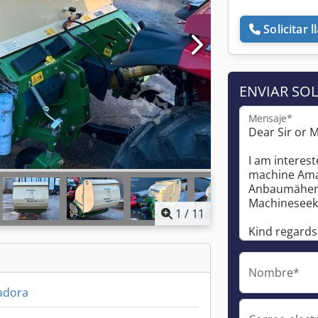
Solicitar 
ENVIAR SOL
Mensaje*
1
/
11
Nombre*
adora