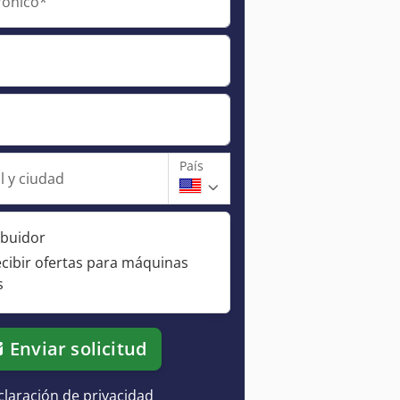
rónico*
País
l y ciudad
ibuidor
ecibir ofertas para máquinas
s
Enviar solicitud
laración de privacidad