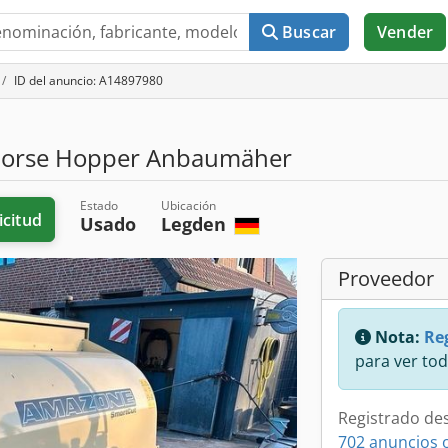
Buscar
Vender
ID del anuncio: A14897980
orse Hopper Anbaumäher
Estado
Ubicación
icitud
Usado
Legden
Proveedor
Nota:
Reg
para ver tod
Registrado de
702 anuncios 