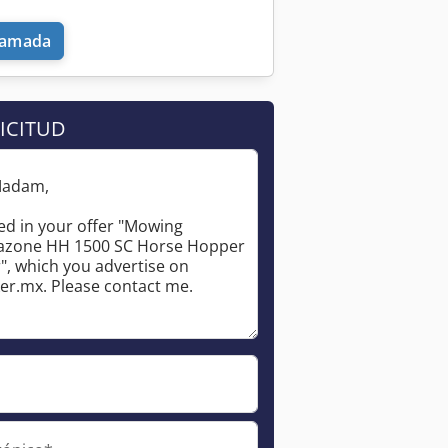
llamada
ICITUD