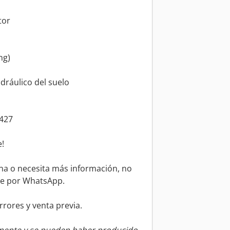
tor
ng)
dráulico del suelo
m
8427
!
na o necesita más información, no
e por WhatsApp.
rores y venta previa.