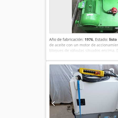
Año de fabricación:
1976
, Estado:
listo
de aceite con un motor de accionamie
bloques de válvulas situados encima. 
20 l/min 2. Bloque de válvulas: Presi
necesario: 700 x 620 x 1050 mm Peso: in