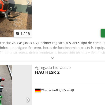
1
/
15
otencia:
28 kW (38.07 CV)
, primer registro:
07/2017
, tipo de combus
nico
, amortiguación:
otro
, horas de funcionamiento:
519 h
, Equi
ón para carretera, único propietario, inspección técnica y de emisi
.2017, 519 horas de funcionamiento, 28 kW, aire acondicionado, cab
asera, asiento confort, homologación para carretera, primer propiet
Agregado hidráulico
SIÓN GENERAL SON DECISIVOS; EL PRECIO ES SECUNDARIO. Para cual
HAU
HESR 2
do. //*SE ACEPTA CAMBIO, ENTREGA DEL VEHÍCULO COMO PARTE DE
!Todos los datos sin garantía* Más ofertas disponibles en nuest
a ni son vinculantes. El contrato de compraventa celebrado en nues
a previa reservados! Dcsdpfxjvic Dfe Ab Hjk
Wiesbaden
9,385 km