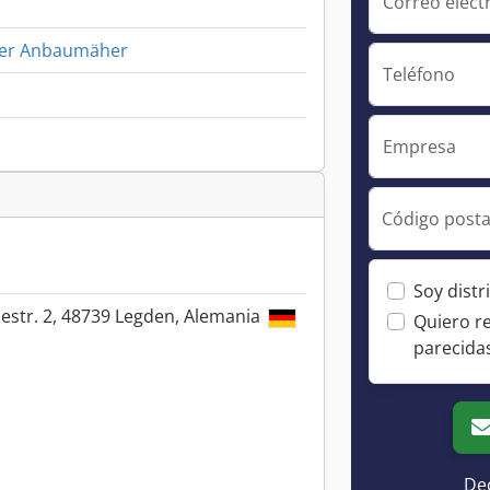
Correo elect
per Anbaumäher
Teléfono
Empresa
Código posta
Soy distr
iestr. 2, 48739 Legden, Alemania
Quiero r
parecida
Dec