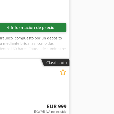
Información de precio
dráulico, compuesto por un depósito
a mediante brida, así como dos
iento: 160 bares Caudal de suministro:
380 V, 1420 rpm, 2,2 kW Espacio
Clasificado
EUR 999
EXW VB IVA no incluído