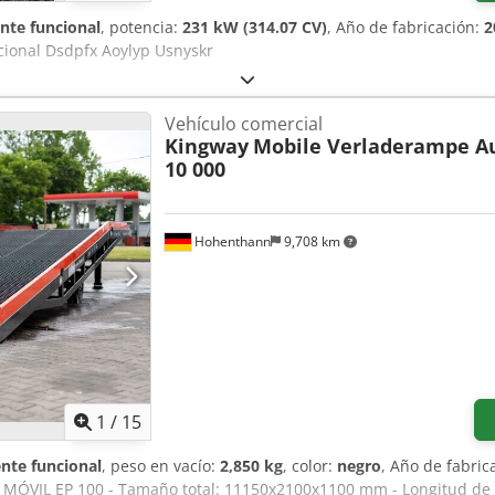
nte funcional
, potencia:
231 kW (314.07 CV)
, Año de fabricación:
2
cional Dsdpfx Aoylyp Usnyskr
Vehículo comercial
Kingway
Mobile Verladerampe A
10 000
Hohenthann
9,708 km
1
/
15
nte funcional
, peso en vacío:
2,850 kg
, color:
negro
, Año de fabric
MÓVIL EP 100 - Tamaño total: 11150x2100x1100 mm - Longitud de i