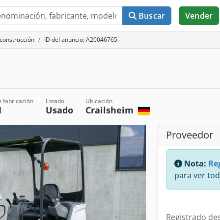
Buscar
Vender
construcción
ID del anuncio: A20046765
 fabricación
Estado
Ubicación
1
Usado
Crailsheim
Proveedor
Nota:
Reg
para ver tod
Registrado de