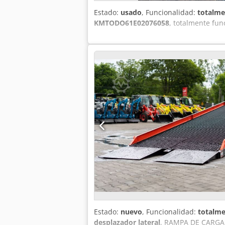
Estado:
usado
, Funcionalidad:
totalme
KMTODO61E02076058
, totalmente fun
Estado:
nuevo
, Funcionalidad:
totalme
desplazador lateral
, RAMPA DE CARGA 