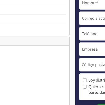
Nombre*
Correo elect
Teléfono
Empresa
Código posta
Soy distr
Quiero r
parecida