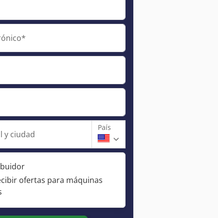
rónico*
País
l y ciudad
ibuidor
ecibir ofertas para máquinas
s