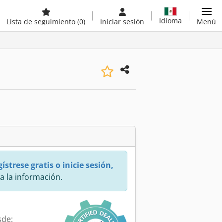
Idioma
Lista de seguimiento
(0)
Iniciar sesión
Menú
ístrese gratis o inicie sesión,
a la información.
sde: