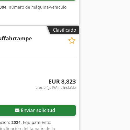
004
, número de máquina/vehículo:
Clasificado
uffahrrampe
EUR 8,823
precio fijo IVA no incluído
Enviar solicitud
ación:
2024
, Equipamiento:
nclinación del tamaño de la