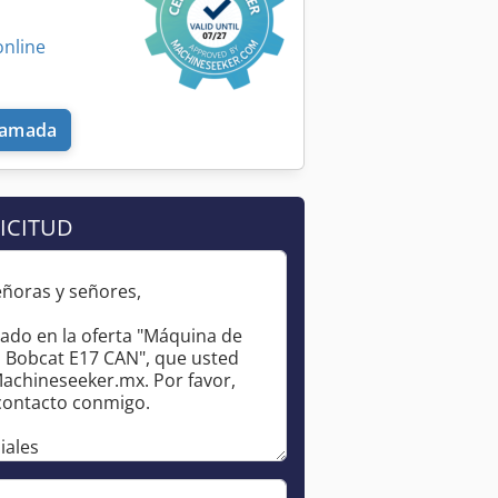
online
llamada
ICITUD