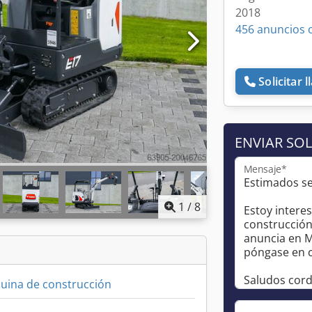
2018
456 anuncios 
Solicitar 
ENVIAR SOL
Mensaje*
1
/
8
uina de construcción