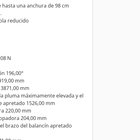
te hasta una anchura de 98 cm
.
cola reducido
m
108 N
ón 196,00°
3919,00 mm
lo 3871,00 mm
 la pluma máximamente elevada y el
te apretado 1526,00 mm
ora 220,00 mm
 topadora 204,00 mm
el brazo del balancín apretado