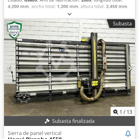
4,200 mm
, ancho total:
1,200 mm
, altura total:
2,450 mm
,
Color: Gris Peso: 485 kg - Año de fabricación: 2005 -
Documentación disponible: No Credszh Ikqepfx Apcsf -
Subasta
Marcado CE: Sí - Certificado CE: No - Número de serie:
25005630 - Altura máxima de corte horizontal [mm]: 1550 -
Anchura máxima de corte [mm]: 3300 - Profundidad
máxima de corte [mm]: 55 - Diámetro mínimo de la hoja de
sierra [mm]: 250 - Diámetro máximo de la hoja de sierra
[mm]: 250 - Diámetro del orificio del eje de la hoja de
sierra [mm]: 30 - Corte horizontal: Sí - Corte vertical: Sí -
Tensión [V]: 400 - Consumo de corriente [A]: 6,6 - Fusible
[A]: 16 - Potencia [kW]: 3,0 - Dimensiones de transporte:
4200 mm x 1200 mm x 2450 mm (largo x ancho x alto) -
Peso de transporte [kg]: 485 kg - Paquetes de transporte
[unidades]: 1 Información financiera IVA: El precio indicado
no incluye el IVA. IVA/Régimen de recargo de IVA: El IVA es
deducible para las empresas. Entrega y aceptación de
1
/
13
equipos usados disponible en cualquier momento para
Subasta finalizada
todos los productos del sector industrial. Yorick Diebels
Sierra de panel vertical