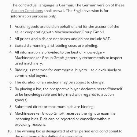
[mm]: 250 - Diámetro máximo de la hoja de sierra [mm]:
The contractual language is German. The German version of these
250 - Diámetro del agujero del eje de la hoja de sierra
Auction Conditions
shall prevail. The English version is for
[mm]: 30 - Corte horizontal: Sí - Corte vertical: Sí - Voltaje
information purposes only.
[V]: 400 - Fusible [A]: 16 - Potencia [kW]: 3,0 Codpfxsy
Exmge Apcsrf - Dimensiones de transporte: 4200mm x
Auction goods are sold on behalf of and for the account of the
seller cooperating with Machineseeker Group GmbH.
1200mm x 2450mm (largo x ancho x alto) - Peso de
transporte [kg]: 485 kg - Paquetes de transporte [uds.]: 1
All prices and bids are net prices and do not include VAT.
Información financiera IVA: El precio indicado es más IVA
Stated dismantling and loading costs are binding.
IVA/Impuesto diferencial: IVA deducible para empresas
All information is provided to the best of knowledge –
Machineseeker Group GmbH generally recommends to inspect
Entrega y recompra posible en cualquier momento para
used machinery.
equipos del sector industrial Yorick Diebels
Bidding is reserved for commercial buyers – sale exclusively to
commercial buyers.
The duration of an auction may be subject to change.
By placing a bid, the prospective buyer declares herself/himself
to be knowledgeable and informed with regards to auction
good(s).
Submitted direct or maximum bids are binding.
Machineseeker Group GmbH reserves the right to examine
incoming bids. Bids can be rejected or cancelled without
providing reasons.
The winning bid is designated at offer period end, conditional to
the minimum price defined by the seller.