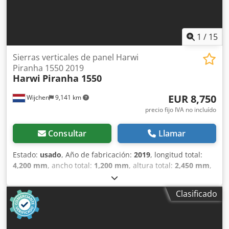
1
/
15
Sierras verticales de panel Harwi
Piranha 1550 2019
Harwi
Piranha 1550
EUR 8,750
Wijchen
9,141 km
precio fijo IVA no incluído
Consultar
Llamar
Estado:
usado
, Año de fabricación:
2019
, longitud total:
4,200 mm
, ancho total:
1,200 mm
, altura total:
2,450 mm
,
Color: Negro Peso: 600 kg - Año de fabricación: 2019 -
Documentación disponible: No - Marcado CE: Sí -
Clasificado
Certificado CE: No - Número de serie: 5025 CV - Altura
máxima de corte horizontal [mm]: 1550 - Anchura máxima
de corte [mm]: 3300 - Profundidad máxima de corte [mm]: