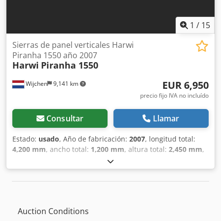
1
/
15
Sierras de panel verticales Harwi
Piranha 1550 año 2007
Harwi
Piranha 1550
EUR 6,950
Wijchen
9,141 km
precio fijo IVA no incluído
Consultar
Llamar
Estado:
usado
, Año de fabricación:
2007
, longitud total:
4,200 mm
, ancho total:
1,200 mm
, altura total:
2,450 mm
,
Color: Gris Peso: 485 kg - Año de fabricación: 2007 -
Documentación disponible: No - Marcado CE presente: Sí -
Certificado CE disponible: No - Número de serie: 5012 EX -
Altura máxima de corte horizontal [mm]: 1550 - Ancho
máximo de corte [mm]: 3300 - Profundidad máxima de
Auction Conditions
corte [mm]: 55 - Diámetro mínimo de la hoja de sierra