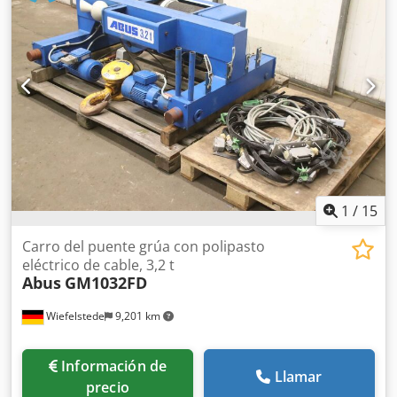
Abus modelo GM3 - capacidad de carga 500 kg Csdpfox
Ikcrox Afhorf - Elevación principal: 6 m/min - Elevación fina:
1,5 m/min - Longitud de cadena: 3 m - Carro: Abus - Ancho
de viga: máx. 260 mm - Dimensiones: ver plano técnico en
la foto - Dimensiones de transporte: 520/400/H440 mm -
Peso: 41 kg
1
/
15
Carro del puente grúa con polipasto
eléctrico de cable, 3,2 t
Abus
GM1032FD
Wiefelstede
9,201 km
Información de
Llamar
precio