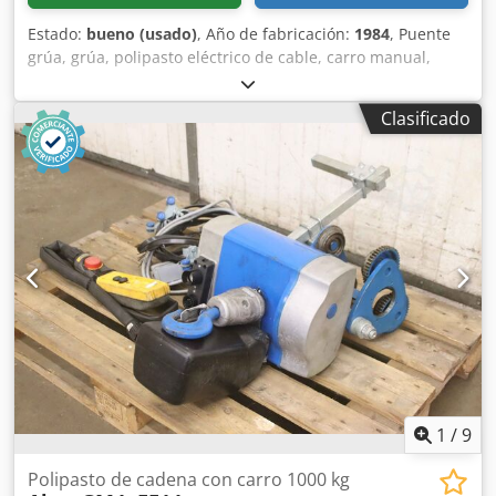
Estado:
bueno (usado)
, Año de fabricación:
1984
, Puente
grúa, grúa, polipasto eléctrico de cable, carro manual,
carro rodante, carro de grúa, carro de empuje, mecanismo
de traslación de grúa, mecanismo de carro, carro de viga,
Clasificado
carro suspendido, elevador, - Fabricante: Abus,
mecanismo de traslación de grúa con polipasto eléctrico
de cable - Polipasto: Tipo GM1032FD - Capacidad de carga:
3200 kg - Elevación principal/fina: 5/0,7 m/min Credpfxou I
Hpae Afhjf - Recorrido del gancho: 6,0 m - Distancia entre
rodillos: 1400 mm, dimensiones ver fotos - Motor de
traslación: Abus - Accesorios: cables de conexión, sin
mando de grúa - Dimensiones de transporte:
1550/1180/Alto 530 mm - Peso: 512 kg
1
/
9
Polipasto de cadena con carro 1000 kg