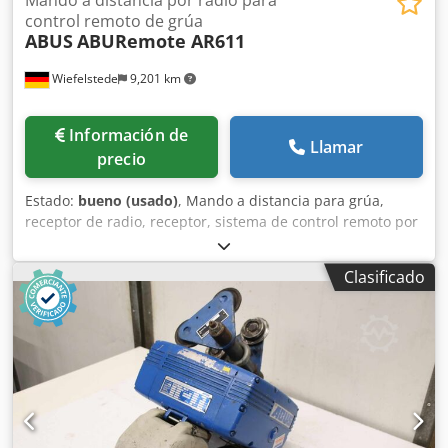
Mando a distancia por radio para
control remoto de grúa
ABUS
ABURemote AR611
Wiefelstede
9,201 km
Información de
Llamar
precio
Estado:
bueno (usado)
, Mando a distancia para grúa,
receptor de radio, receptor, sistema de control remoto por
radio para grúa, sistema de control por radio, control de
grúa, control remoto por radio, mando a distancia por
Clasificado
radio, transmisor de radio. -Fabricante: ABUS, mando a
distancia por radio con transmisor y receptor para control
remoto de grúa. Csdpfey Ndrvox Afhjrf -Modelo:
ABURemote AR611 -Contenido del envío: según las
imágenes, cable de conexión/enchufe -Dimensiones:
570/510/180 mm (alto) -Peso: 5,5 kg