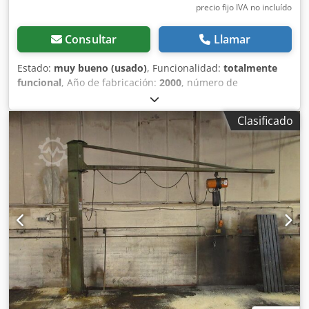
precio fijo IVA no incluído
Consultar
Llamar
Estado:
muy bueno (usado)
, Funcionalidad:
totalmente
funcional
, Año de fabricación:
2000
, número de
máquina/vehículo:
AGH633
, Datos técnicos: Csdpfxsxdvk
Ro Afhjrf 1 grúa giratoria de columna ABUS LS, capacidad
Clasificado
nominal 1000 kg Carga útil con alcance completo: 1000 kg /
1 t Altura: aprox. 3,4 m Parte inferior de la viga: aprox. 2,55
m Alcance: aprox. 4,5 m Altura del gancho: aprox. 2,15 m
Peso total aprox. 1000 kg incl. placa de anclaje, diámetro
110 cm Incl. polipasto de cadena Abus GM 1000 kg Giro
270°, conexión 400V 16A Grúa desmontada y disponible de
inmediato Ubicación: 75053 Gondelsheim Disponemos de
más grúas, capacidades de 80 a 5000 kg, consulte Ver fotos
Envío por agencia de transporte o recogida solo previo
acuerdo