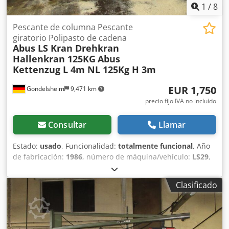
1
/
8
Pescante de columna Pescante
giratorio Polipasto de cadena
Abus LS Kran Drehkran
Hallenkran 125KG
Abus
Kettenzug L 4m NL 125Kg H 3m
EUR 1,750
Gondelsheim
9,471 km
precio fijo IVA no incluído
Consultar
Llamar
Estado:
usado
, Funcionalidad:
totalmente funcional
, Año
de fabricación:
1986
, número de máquina/vehículo:
LS29
,
Datos técnicos: Cjdeywfltepfx Afhsrf 1 grúa giratoria de
columna ABUS LS, carga nominal 125KG Capacidad de
Clasificado
carga con extensión completa 125KG / 0,125t Altura: aprox.
2,95 m Alcance: aprox. 4 m Parte inferior del brazo: aprox.
2,4 m Altura del gancho: aprox. 1,95 m Peso total aprox.
400 kg Incl. polipasto de cadena Abus 125KG Ángulo de