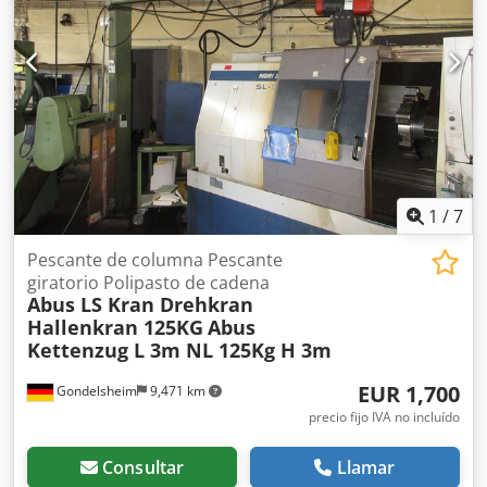
giro 270°, conexión a 400V 16A La grúa está desmontada y
disponible de inmediato Ubicación del artículo: 75053
Gondelsheim Hay más grúas disponibles, capacidad de
carga 80–5000Kg, consulte Ver imágenes Envío por agencia
de transporte o recogida solo con cita previa
1
/
7
Pescante de columna Pescante
giratorio Polipasto de cadena
Abus LS Kran Drehkran
Hallenkran 125KG
Abus
Kettenzug L 3m NL 125Kg H 3m
EUR 1,700
Gondelsheim
9,471 km
precio fijo IVA no incluído
Consultar
Llamar