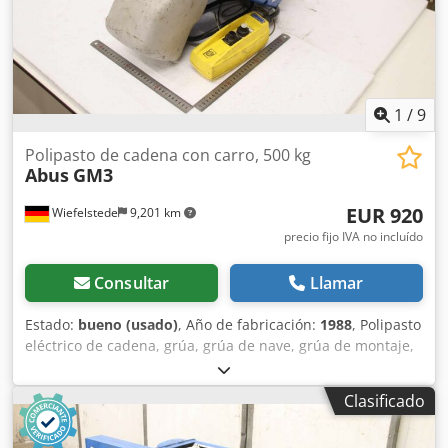
1
/
9
Polipasto de cadena con carro, 500 kg
Abus
GM3
EUR 920
Wiefelstede
9,201 km
precio fijo IVA no incluído
Consultar
Llamar
Estado:
bueno (usado)
, Año de fabricación:
1988
, Polipasto
eléctrico de cadena, grúa, grúa de nave, grúa de montaje,
carro manual, carro motorizado, carro de grúa, mecanismo
de carro, mecanismo de grúa, mecanismo de traslación,
Clasificado
carro de traslación - Fabricante: Abus, polipasto eléctrico
de cadena con carro motorizado - Polipasto de cadena: