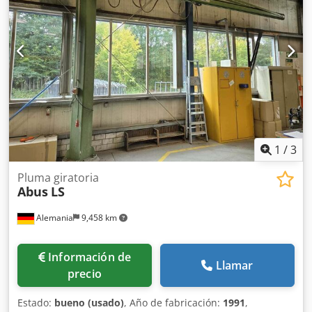
1
/
3
Pluma giratoria
Abus
LS
Alemania
9,458 km
Información de
Llamar
precio
Estado:
bueno (usado)
, Año de fabricación:
1991
,