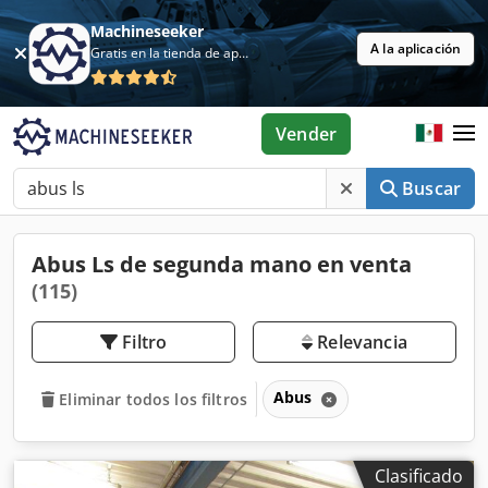
Machineseeker
A la aplicación
Gratis en la tienda de aplicaciones
Vender
Buscar
Abus Ls de segunda mano en venta
(115)
Filtro
Relevancia
Abus
Eliminar todos los filtros
Clasificado