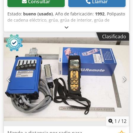
Consultar
Llamar
Estado:
bueno (usado)
, Año de fabricación:
1992
, Polipasto
de cadena eléctrico, grúa, grúa de interior, grúa de
montaje, carro manual, carro de ruedas, carro de grúa,
carro tipo gato, mecanismo de traslación de grúa,
Clasificado
mecanismo de carro de grúa, carro de traslación Cedpfjy N
Anpox Afhorf - Fabricante: Abus, polipasto de cadena
eléctrico con carro motorizado - Polipasto de cadena: Abus
tipo GM3 – capacidad de carga 1.000 kg - Velocidad de
elevación principal: 5 m/min - Velocidad de elevación fina:
1,3 m/min - Longitud de cadena: 3,5 m - Carro eléctrico:
Abus S11148 34/153 rpm - Anchura máxima de viga: 310
mm - Dimensiones: ver foto del plano técnico - Accesorios
eléctricos: cable de conexión, ver fotos - Dimensiones de
transporte: 450/780/Al400 mm - Peso: 56 kg
1
/
12