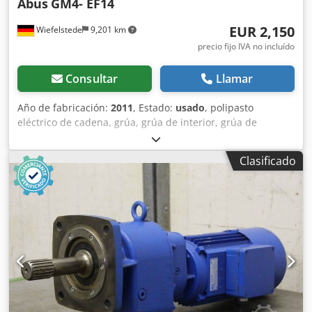
Abus
GM4- EF14
EUR 2,150
Wiefelstede
9,201 km
precio fijo IVA no incluído
Consultar
Llamar
Año de fabricación:
2011
, Estado:
usado
, polipasto
eléctrico de cadena, grúa, grúa de interior, grúa de
montaje, carro manual, carro desplazable, carro grúa,
carro grúa, carro grúa, grúa cangrejo -Fabricante: Abus,
Clasificado
polipasto eléctrico de cadena con carro motorizado -
Polipasto de cadena: Abus tipo GM4- Capacidad de carga
1000 kg -Pinza principal: 5 m/min -Carrera fina: 1,3 m/min -
Longitud de la cadena: 3,3 m -Carro eléctrico: Abus EF14 -
Ancho de viga: máx. 340 mm -Dimensiones: ver foto dibujo
técnico -Accesorios eléctricos: cable de conexión ver fotos
Codjt E D Hcepfx Afhsrf -Dimensiones de transporte:
900/700/H340 mm -Peso: 63 kg