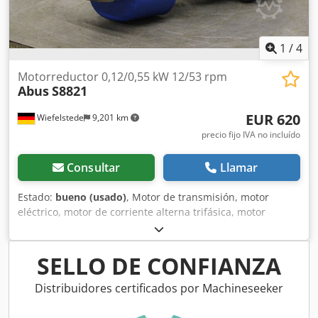
1
/
4
Motorreductor 0,12/0,55 kW 12/53 rpm
Abus
S8821
EUR 620
Wiefelstede
9,201 km
precio fijo IVA no incluído
Consultar
Llamar
Estado:
bueno (usado)
, Motor de transmisión, motor
eléctrico, motor de corriente alterna trifásica, motor
eléctrico de transmisión -Potencia: 0,1/0,75 kW -Velocidad:
12/53 rpm -Tensión: 380 V -Tipo de construcción: B3
Csdpsfc T Tfjfx Afhjrf -Eje: Ø 39/50 mm / Ø 35/80 mm -
SELLO DE CONFIANZA
Grado de protección: IP54/55 -Freno: 1,8 Nm -Cantidad: 1
unidad -Dimensiones: 760/220/A265 mm -Peso: 51 kg
Distribuidores certificados por Machineseeker