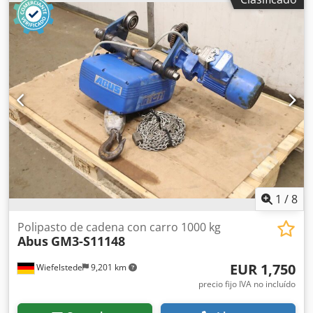
de cadena eléctrico KITO. La grúa ha sido desmontada
profesionalmente de una instalación de producción
industrial y está disponible inmediatamente en nuestro
almacén en Róterdam, Países Bajos. Ideal para plantas de
producción, talleres, almacenes e instalaciones de
mantenimiento. Fabricante ABUS Cjdpfx Afozmg Dgjhjrf
Tipo Grúa de brazo montada en pared Capacidad 1.000 kg
Alcance 4.000 mm Año de fabricación de la grúa 2023
(modernización/sistema de accionamiento ABUS)
Estructura base fabricada: 08/2008 Giro eléctrico Sí Control
ABURemote Alimentación eléctrica 400 V Elevador de
cadena eléctrico Fabricante KITO Capacidad 1.000 kg Año
2008 Motor Motor de inducción trifásico Velocidad 120 /
240 mm/seg EXCEDENTE – Soluciones industriales De
1
/
8
excedente a segunda vida.
Polipasto de cadena con carro 1000 kg
Abus
GM3-S11148
EUR 1,750
Wiefelstede
9,201 km
precio fijo IVA no incluído