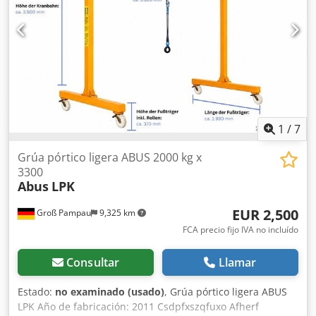
suelo (2 velocidades de elevación) Conexión a 400V 16A,
ángulo de giro 270° La grúa está desmontada y embalada
sobre palet Buen estado, ver fotos Solo se vende la grúa
que aparece en las fotos Envío por agencia de transporte o
recogida previa cita Codpfsxvmt Hox Afhorf
1
/
7
Grúa pórtico ligera ABUS 2000 kg x
3300
Abus
LPK
EUR 2,500
Groß Pampau
9,325 km
FCA precio fijo IVA no incluído
Consultar
Llamar
Estado:
no examinado (usado)
, Grúa pórtico ligera ABUS
LPK Año de fabricación: 2011 Csdpfxszqfuxo Afherf