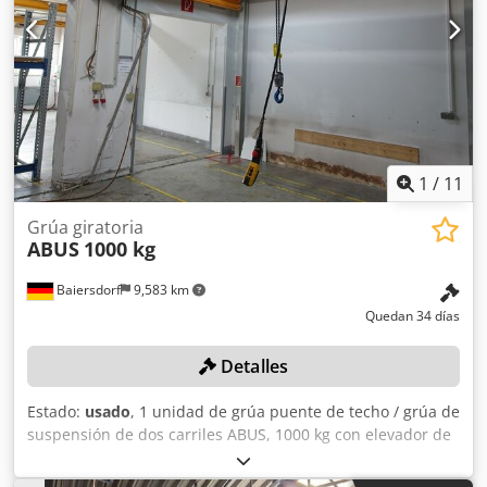
1
/
11
Grúa giratoria
ABUS
1000 kg
Baiersdorf
9,583 km
Quedan 34 días
Detalles
Estado:
usado
, 1 unidad de grúa puente de techo / grúa de
suspensión de dos carriles ABUS, 1000 kg con elevador de
cadena eléctrico ABUS, sistema de desmontaje automático
Color: según la imagen, conforme a las fotos y a la