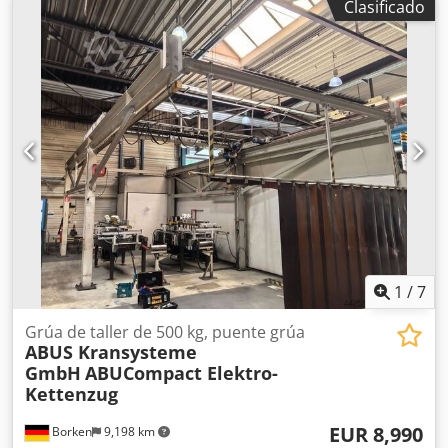
Clasificado
inspección Dimensiones (largo/ancho/alto): 530x460 cm
Estado: usado Credpjzqbu Isfx Afhef
1
/
7
Grúa de taller de 500 kg, puente grúa
ABUS Kransysteme
GmbH
ABUCompact Elektro-
Kettenzug
EUR 8,990
Borken
9,198 km