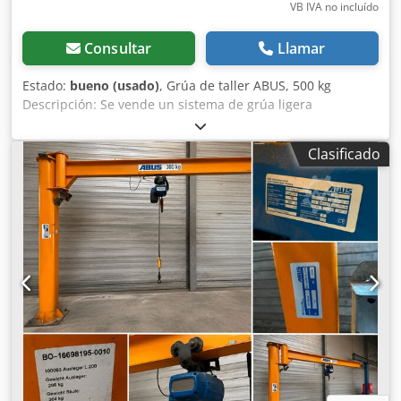
VB IVA no incluído
Consultar
Llamar
Estado:
bueno (usado)
, Grúa de taller ABUS, 500 kg
Descripción: Se vende un sistema de grúa ligera
profesional e independiente del fabricante líder ABUS
(serie HB) del año 2008. La instalación se encuentra en un
Clasificado
estado muy bueno y limpio, proviene directamente de un
entorno de trabajo en funcionamiento y es perfecta para
talleres, cerrajerías, empresas de reparación de
automóviles o puestos de trabajo de soldadura para mover
cargas de hasta 500 kg de forma precisa y sin esfuerzo.
Datos técnicos y detalles: Csdjzrw Exepfx Afhsrf Fabricante
de la grúa y el elevador: ABUS Kransysteme GmbH Modelo
del elevador: Elevador de cadena eléctrico original ABUS
ABUCompact (número de fábrica 05 08 0598 / 02)
Capacidad de carga: Máx. 500 kg (etiqueta oficial de ABUS
en la viga) Diseño: Estructura independiente de vigas de
acero en forma de I. ¡No requiere montaje en el techo ni
en la pared! Construcción: Conexiones atornilladas de alta