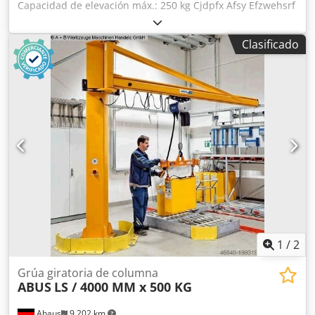
Capacidad de elevación máx.: 250 kg Cjdpfx Afsy Efzwehsrf
Sin motor de elevación. ¡Cable de conexión incluido!
Longitud del brazo giratorio: 6500 mm Altura hasta el
Clasificado
gancho: 3650 mm Altura total: aprox. 4000 mm Altura de
instalación máx.: 4400 mm Estado: bueno, usado.
1
/
2
Grúa giratoria de columna
ABUS
LS / 4000 MM x 500 KG
Ahaus
9,202 km