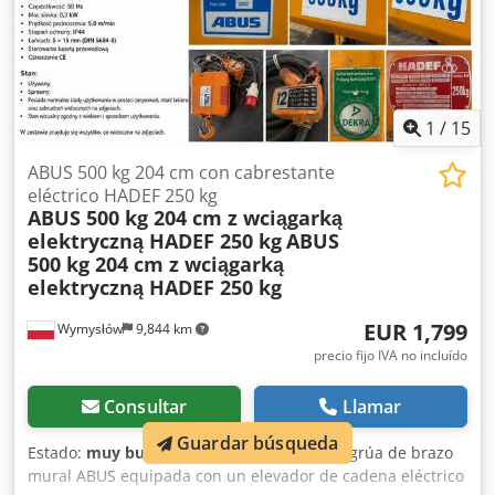
1
/
15
ABUS 500 kg 204 cm con cabrestante
eléctrico HADEF 250 kg
ABUS 500 kg 204 cm z wciągarką
elektryczną HADEF 250 kg
ABUS
500 kg 204 cm z wciągarką
elektryczną HADEF 250 kg
EUR 1,799
Wymysłów
9,844 km
precio fijo IVA no incluído
Consultar
Llamar
Guardar búsqueda
Estado:
muy bueno (usado)
, Se vende una grúa de brazo
mural ABUS equipada con un elevador de cadena eléctrico