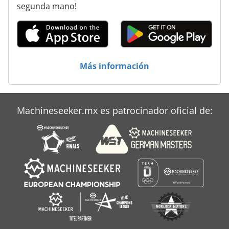
segunda mano!
Panhans 690
Panhans Euro 10
Scm Accord 40
Más información
Si 550
Versatile 500
Machineseeker.mx es patrocinador oficial de:
Weeke Bst 500