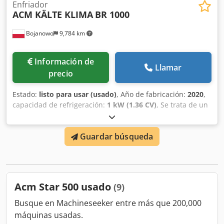
EJECUCIÓN WE Control neumático - Variador electrónico de
Enfriador
ACM KÄLTE KLIMA
BR 1000
velocidad
Bojanowo
9,784 km
Información de
Llamar
precio
Estado:
listo para usar (usado)
, Año de fabricación:
2020
,
capacidad de refrigeración:
1 kW (1.36 CV)
, Se trata de un
enfriador usado con una potencia frigorífica nominal de
~1000kW para parámetros de agua de +12/7°C.
Guardar búsqueda
Compresores de tornillo Bitzer. Refrigerante R513A. El
enfriador tiene una bomba incorporada, vaso de
expansión de fábrica. Enfriadora en buen estado de
nuestra flota de alquiler. El transporte no está incluido en
el precio de la unidad. Damos una garantía de 3 meses
Acm Star 500 usado
(9)
(para el territorio de Polonia). Dodpfjq Rvwnjx Alijck
Busque en Machineseeker entre más que 200,000
máquinas usadas.