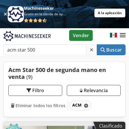
Machineseeker
A la aplicación
Gratis en la tienda de aplicaciones
Vender
Buscar
Acm Star 500 de segunda mano en
venta
(9)
Filtro
Relevancia
ACM
Eliminar todos los filtros
Clasificado