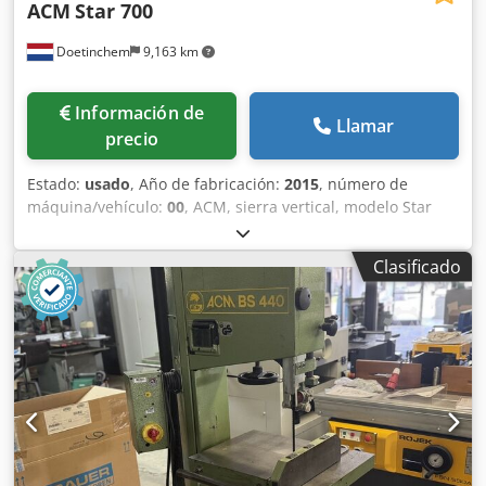
ACM
Star 700
Doetinchem
9,163 km
Información de
Llamar
precio
Estado:
usado
, Año de fabricación:
2015
, número de
máquina/vehículo:
00
, ACM, sierra vertical, modelo Star
700. Año de fabricación: 2015. Dcedpslp Irrjfx Aliok
Clasificado