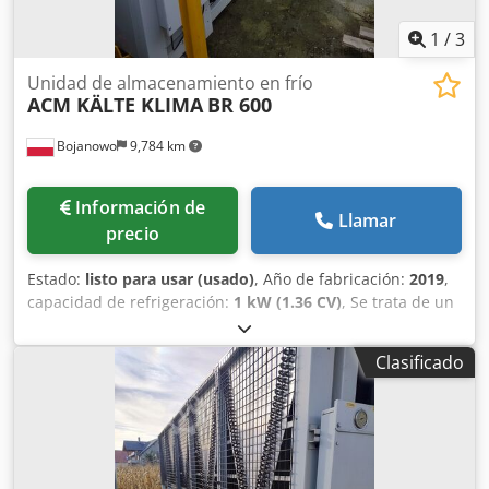
1
/
3
Unidad de almacenamiento en frío
ACM KÄLTE KLIMA
BR 600
Bojanowo
9,784 km
Información de
Llamar
precio
Estado:
listo para usar (usado)
, Año de fabricación:
2019
,
capacidad de refrigeración:
1 kW (1.36 CV)
, Se trata de un
grupo frigorífico usado, con una capacidad frigorífica
nominal de aproximadamente 600 kW para parámetros de
Clasificado
agua +12/7°C. Compresores de tornillo Bitzer. Refrigerante
R513A. La unidad dispone de bomba integrada y vaso de
expansión de fábrica. El grupo está en buen estado y
procede de nuestra flota de máquinas para alquiler. El
transporte no está incluido en el precio del equipo. Se
ofrece garantía de 3 meses (válida en el territorio de