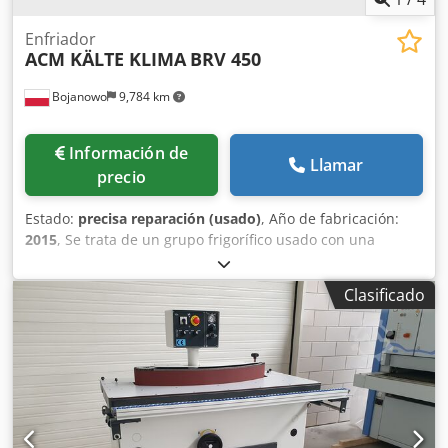
Enfriador
ACM KÄLTE KLIMA
BRV 450
Bojanowo
9,784 km
Información de
Llamar
precio
Estado:
precisa reparación (usado)
, Año de fabricación:
2015
, Se trata de un grupo frigorífico usado con una
capacidad nominal de refrigeración de aproximadamente
430 kW. Utiliza el refrigerante R134A. El grupo frigorífico
Clasificado
cuenta con una bomba integrada, un depósito de
expansión de fábrica y un compresor Bitzer con variador
de frecuencia. Actualmente, este grupo frigorífico proviene
de nuestro parque de máquinas de alquiler. En este
momento, el evaporador (intercambiador de calor de tubos
y carcasa) presenta una fuga total. El transporte no está
incluido en el precio del equipo. Dcodjix Adbopfx Alisk