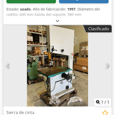
Estado:
usado
, Año de fabricación:
1997
, Diámetro del
rodillo: 600 mm Salida del soporte: 580 mm
Dcedezqyxfopfx Alijk Profundidad de corte: Mesa
inclinable: sí Velocidad de la banda: Potencia del motor:
Clasificado
2,2 kW Freno del motor: sí / automático Conexión para el
sistema de aspiración: 100 mm y 120 mm Longitud de la
máquina: 1150 mm Ancho de la máquina: 850 mm Altura
de la máquina: 2100 mm Peso: 200 kg
1
/
1
Sierra de cinta