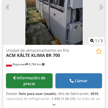
Polonia). Dcsdsy Tmixjpfx Aliek
1
/
3
Unidad de almacenamiento en frío
ACM KÄLTE KLIMA
BR 700
Bojanowo
9,784 km
Información de
Llamar
precio
Estado:
listo para usar (usado)
, Año de fabricación:
2019
,
capacidad de refrigeración:
1 kW (1.36 CV)
, Se trata de un
grupo frigorífico usado con una capacidad nominal de