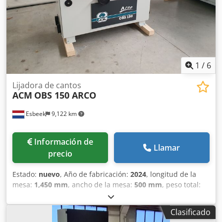
1
/
6
Lijadora de cantos
ACM
OBS 150 ARCO
Esbeek
9,122 km
Información de
Llamar
precio
Estado:
nuevo
, Año de fabricación:
2024
, longitud de la
mesa:
1,450 mm
, ancho de la mesa:
500 mm
, peso total:
550 kg
, tensión de entrada:
400 V
, carrera de oscilación:
20
mm
, frecuencia de entrada:
50 Hz
, Lijadora de cantos OBS
Clasificado
150 ARCO. NOVEDAD Altura de lijado 150 Carrera de