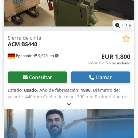
1
/
6
Sierra de cinta
ACM
BS440
EUR 1,800
Egenhofen
9,675 km
precio fijo IVA no incluído
Consultar
Llamar
Estado:
usado
, Año de fabricación:
1990
, Diámetro del
volante: 440 mm Cuello de cisne: 390 mm Profundidad de
corte: 280 mm Mesa inclinable: sí, 0 a +20° Tamaño de la
mesa: 500 mm x 450 mm Velocidad de la cinta: 18 m/min
Dcjdpfx Asy Hqdmslijk Potencia del motor: 1,5 kW / 400V
Freno motor: sí / automático Conexión de aspiración: 2 x
100 mm Longitud de la máquina: 780 mm Ancho de la
máquina: 585 mm Altura de la máquina: 1735 mm Peso: