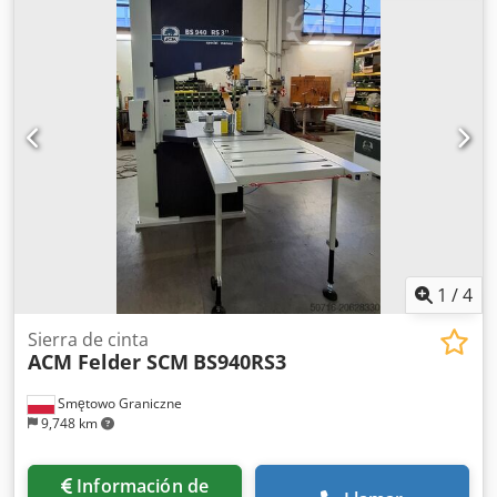
oscilación 20 mm Longitud de la máquina 1450 mm Parte
delantera de la procesadora curvada Separación de la
mesa (ajustable) Lado trasero para procesado recto Mesa
inclinable hasta 45 gr. Potencia del motor 2,5 kW, 2
velocidades. Djdpfxsr Erhws Alisck Velocidad de lijado 11,5
y 8 metros/seg. Extracción central Diam 140 mm. Tensado
neumático de la cinta de lijado. La máquina es muy
adecuada para fabricantes de escaleras.
1
/
4
Sierra de cinta
ACM Felder SCM
BS940RS3
Smętowo Graniczne
9,748 km
Información de