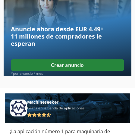
Bsa Bpk 190
Bsb 600
Anuncie ahora desde EUR 4.49
*
11 millones de compradores
le
Cws 500
esperan
Eisele Vms 2
Holzstar Bts 150
Crear anuncio
Holzstar Db 1100
*por anuncio / mes
Kondia B 500
Lissmac Fs 13 B
Machineseeker
Gratis en la tienda de aplicaciones
Panhans 250
Panhans 259
¡La aplicación número 1 para maquinaria de
Panhans 261