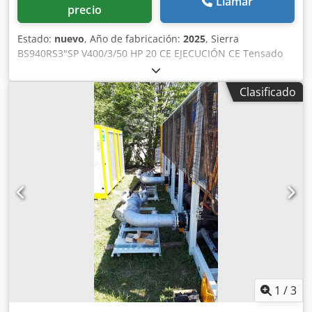
Llamar
precio
Estado:
nuevo
, Año de fabricación:
2025
, Sierra
BS940RS3"SP V400/3/50 HP 20 CE EJECUCIÓN CE Tensado
manual de la hoja Equipamiento estándar Motor
autofrenante 400 V/3/50 Base reforzada de doble columna
Clasificado
Sistema de tensado de hoja de acero con sistema de
lubricación de la guía Interruptor de emergencia delantero
accionado por cable Dsdpfx Aexzu Nmslieck Botón de
parada de emergencia trasero Volantes sólidos (1/3 de
corona delantera) sin recubrimiento de goma Rascadores
de bronce en los volantes Sistema de lubricación por
gravedad de la hoja mediante almohadilla de fieltro
Arrancador automático estrella-triángulo Indicador de
tensión de la hoja Elevación de la guía de la hoja por
cremallera con protección de hoja incorporada Ancho
máximo de la hoja: 90 mm La hoja no está incluida En esta
configuración se incluye: - Guías superior e inferior de la
hoja con insertos laterales de bronce; - Motor trifásico
400V/50HZ/20HP autofrenante; - Palet horizontal para
1
/
3
transporte ALIMENTADOR RA260 ELP (SR026) V400/3/50*CE