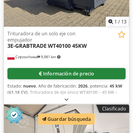
1
/
13
Trituradora de un solo eje con
empujador
3E-GRABTRADE
WT40100 45KW
Częstochowa
9,981 km
Información de precio
Estado:
nuevo
, Año de fabricación:
2026
, potencia:
45 kW
(61.18 CV)
, Trituradora de eje único WT40100 – 45 kW –
Empujador hidráulico – NUEVA GrabTrade se ha
especializado durante muchos años en la venta de
Clasificado
maquinaria y soluciones tecnológicas completas para la
industria del reciclaje. Somos representantes oficiales de
Guardar búsqueda
3E Machinery en Polonia. Ofrecemos trituradoras,
granuladoras y líneas de reciclaje completas, tanto nuevas