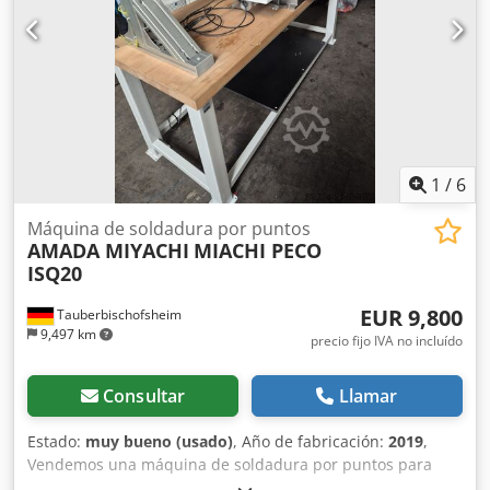
1
/
6
Máquina de soldadura por puntos
AMADA MIYACHI
MIACHI PECO
ISQ20
EUR 9,800
Tauberbischofsheim
9,497 km
precio fijo IVA no incluído
Consultar
Llamar
Estado:
muy bueno (usado)
, Año de fabricación:
2019
,
Vendemos una máquina de soldadura por puntos para
placas de circuito de la marca AMADA, montada en un