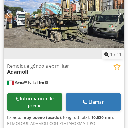
para extraer el queso de los moldes 550 x 2150 x A 1400
mm - 1 estación final 1600 x 3260 x A 2750 mm El equipo
ha estado en funcionamiento hasta la semana 10 y se
trasladó a nuestras instalaciones en Dinamarca. También
podemos suministrar un sistema de salmuera. Podemos
ayudar a embalar la planta completa en contenedores o
camiones. ¡Consulte las imágenes y el vídeo adjuntos!
1
/
11
Remolque góndola ex militar
Adamoli
Roma
10,151 km
Información de
Llamar
precio
Estado:
muy bueno (usado)
, longitud total:
10,630 mm
,
REMOLQUE ADAMOLI CON PLATAFORMA TIPO