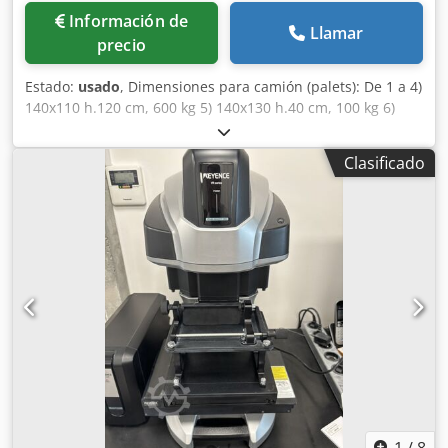
Información de
Llamar
precio
Estado:
usado
, Dimensiones para camión (palets): De 1 a 4)
140x110 h.120 cm, 600 kg 5) 140x130 h.40 cm, 100 kg 6)
150x100 h.90 cm, 300 kg 7) 320x100 h.120 cm, 800 kg
Dkodpfx Acox Tuu Njfor 8) 320x90 h.80 cm, 300 kg
Clasificado
Inventario de piezas: nº 69 piezas de 3 metros (total 207
metros) nº 1 pieza de 2,80 metros nº 13 piezas de 3 metros
(total 39 metros) nº 6 piezas de 1,80 metros (total 10,8
metros) nº 2 piezas de 2,40 metros (total 4,8 metros) nº 1
pieza de 1,50 metros nº 2 piezas de 0,70 metros (total 1,4
metros) nº 2 piezas de 1 metro (total 2 metros) nº 1 pieza
de 1,50 metros nº 17 curvas de 1,20 metros lineales (total
20,4 metros lineales) con paso (diámetro) de 1,15 metros nº
6 curvas de 0,3 metros (total 1,8 metros) nº 1 arrastre con
carril de 1,50 metros