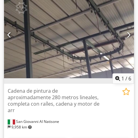
1
/
6
Cadena de pintura de
aproximadamente 280 metros lineales,
completa con raíles, cadena y motor de
arr
San Giovanni Al Natisone
9,958 km