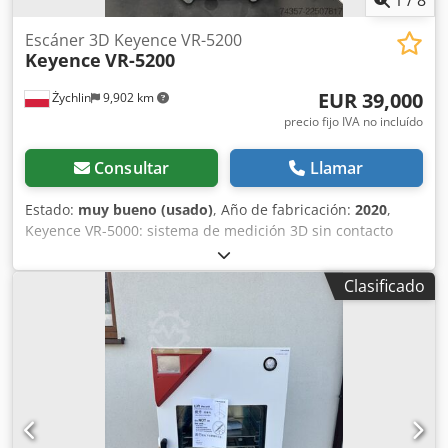
1
/
8
Escáner 3D Keyence VR-5200
Keyence
VR-5200
EUR 39,000
Żychlin
9,902 km
precio fijo IVA no incluído
Consultar
Llamar
Estado:
muy bueno (usado)
, Año de fabricación:
2020
,
Keyence VR-5000: sistema de medición 3D sin contacto
Keyence VR-5000 One-Shot 3D es un sistema de medición
avanzado y sin contacto que utiliza tecnología óptica para
Clasificado
realizar mediciones rápidas y extremadamente precisas de
la geometría de las piezas. El dispositivo realiza un
escaneo 3D completo en cuestión de segundos, lo que
permite controlar las dimensiones, analizar los perfiles, la
altura, el volumen, la rugosidad y comparar las piezas con
un modelo CAD. El conjunto ofrecido incluye: * Cabezal de
medición Keyence VR Series One-Shot 3D * Controlador
Keyence VR-5200 * Mesa de medición Keyence VR-H3W *