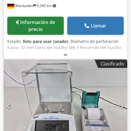
Wiesbaden
9,385 km
Información de
Llamar
precio
Estado:
listo para usar (usado)
, Diámetro de perforación
hasta: 32 mm Cono del husillo: MK 3 Recorrido del husillo:
120 mm Superficie de sujeción de la mesa: 335 x 335 mm
Dkedpfx Acsyvtcqefsr Mesa giratoria horizontalmente: 360°
Clasificado
Máxima distancia entre la mesa y el husillo: 530 mm
Máxima distancia entre la placa base mecanizada y el
husillo aprox.: 1105 mm 6 velocidades del husillo: 160 -
930 rpm Motor de accionamiento: 380 V, 0,9/1,3 kW
Dimensiones (LxWxH): 470 x 900 x 1780 mm Peso: 350 kg