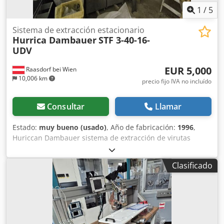
1
/
5
Sistema de extracción estacionario
Hurrica Dambauer
STF 3-40-16-
UDV
EUR 5,000
Raasdorf bei Wien
10,006 km
precio fijo IVA no incluído
Consultar
Llamar
Estado:
muy bueno (usado)
, Año de fabricación:
1996
,
Huriccan Dambauer sistema de extracción de virutas
Superficie de filtrado: 40 m² 4 barriles (contenedores de
virutas) Caudal de aire: 5000 m³ Potencia del motor: 5,5 kW
Clasificado
Completo con tuberías de aspiración y válvulas de cierre
neumáticas para 8 máquinas Autodesmontaje (desmontaje
y carga disponibles por un coste adicional) Dodpfx Asy Sv
Axscfekr Precio: 5000.- Disponible a partir de agosto de
2026