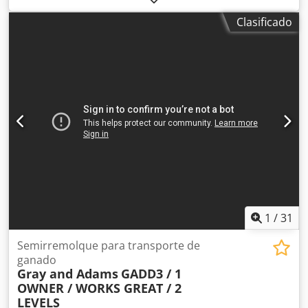
banco de trabajo. El cabezal de soldadura es modelo FD
Clasificado
120-A/So, año de fabricación 2019. Dkodpfx Acjyhwduofor
1
/
31
Semirremolque para transporte de
ganado
Gray and Adams
GADD3 / 1
OWNER / WORKS GREAT / 2
LEVELS