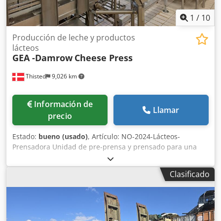
de seguridad para bloqueo, teclado sellado y carcasa
metálica robusta, adecuada para un uso prolongado en
1
/
10
laboratorio - Cumplimiento GLP: capaz de generar
informes que incluyen datos críticos como tiempo, fecha y
Producción de leche y productos
verificación de calibración
lácteos
GEA -Damrow
Cheese Press
Thisted
9,026 km
Información de
Llamar
precio
Estado:
bueno (usado)
, Artículo: NO-2024-Lácteos-
Prensadora Unidad de pre-prensa y prensado para una
planta de producción de queso lácteo. Compuesta por: - 1
unidad de pre-prensa Gadan con sistema de corte y
Clasificado
llenado de cuajada en los moldes. 2200 x 10.000 x A 2600
mm - 1 prensa final para queso Gadan con moldes de 280
x 340 mm 2700 x 9300 x A 1800 mm Dkedpfx Acokzk Ddofor
- 1 soporte para la pre-prensa 3100 x 3900 x A 3700 mm - 1
estación intermedia 2200 x 2700 x A 3150 mm - 1 unidad