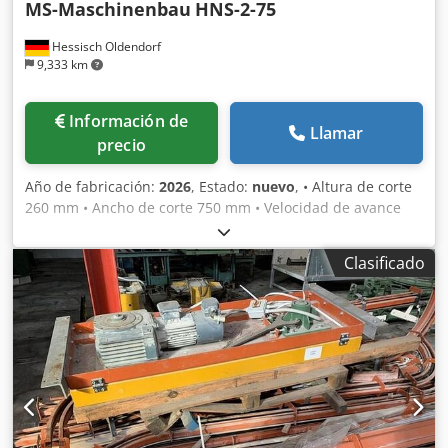
MS-Maschinenbau
HNS-2-75
Hessisch Oldendorf
9,333 km
Información de
Llamar
precio
Año de fabricación:
2026
, Estado:
nuevo
, • Altura de corte
260 mm • Ancho de corte 750 mm • Velocidad de avance
variable 5-30 m/min. • 2 motores de sierra de 75 KW
Dodpfsbu Rqpsx Acfokr • Caja de cambios de avance de 3
Clasificado
KW • Diámetro del husillo Ø 70 mm • 1 juego de anillos
distanciadores • Ajuste eléctrico de la altura de los rodillos
de avance • Diámetro de la hoja de sierra 400 mm •
Armario de control eléctrico completo, incluidos todos los
cables • Panel de control • Pintura color RAL 6011 •
Documentación en alemán o inglés • Peso 5500 kg