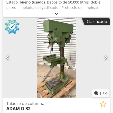
Estado:
bueno (usado)
, Depósito de 50.000 litros, doble
pared, limpiado, desgasificado - Protocolo de limpieza
disponible - Tamaño especial - Diseño corto (8,15 m de
longitud, 2,90 m de diámetro, 10,5 toneladas) - con
Clasificado
escalera - con plataforma - Accesorios (ventilación, sensor
de valor límite, varilla de nivel, detector de fugas) - buen
estado Dkedpjq U Slrefx Acfer - listo para su uso
inmediato... El transporte se puede ofrecer como una
opción. Sólo se responderán consultas serias y serias:
Nombre, dirección de correo electrónico y número de
teléfono.
1
/
4
Taladro de columna
ADAM
D 32