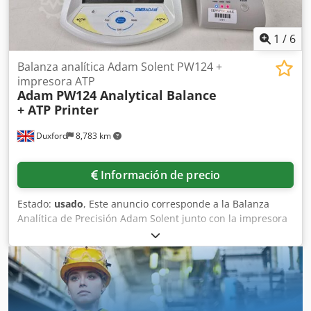
1
/
6
Balanza analítica Adam Solent PW124 +
impresora ATP
Adam
PW124 Analytical Balance
+ ATP Printer
Duxford
8,783 km
Información de precio
Estado:
usado
, Este anuncio corresponde a la Balanza
Analítica de Precisión Adam Solent junto con la impresora
Adam ATP. La unidad se encuentra en pleno
funcionamiento y está lista para su uso inmediato. La
balanza analítica Adam PW124 es un instrumento
confiable y preciso, diseñado para tareas que requieren
alta exactitud, como análisis químicos, formulaciones y
control de calidad. Combina facilidad de uso,