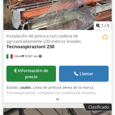
1
/
5
Instalación de pintura con cadena de
aproximadamente 230 metros lineales
Tecnoaspirazioni
230
Udine
9,941 km
Información de
Llamar
precio
Estado:
usado
, Línea de pintura aérea de la marca
Tecnoaspirazioni, completa con sistema de arrastre,
carriles y postes. Longitud aproximada de 220/240 metros.
Dkedpfxoit Umfs Acfsr
Clasificado