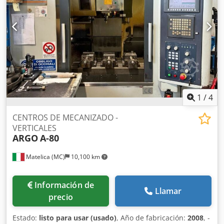
1
/
4
CENTROS DE MECANIZADO -
VERTICALES
ARGO
A-80
Matelica (MC)
10,100 km
Información de
Llamar
precio
Estado:
listo para usar (usado)
, Año de fabricación:
2008
, -