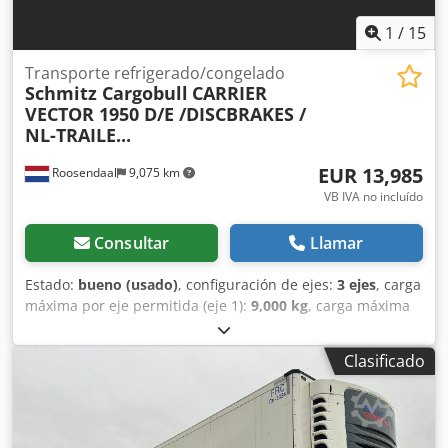
1
/
15
Transporte refrigerado/congelado
Schmitz Cargobull
CARRIER
VECTOR 1950 D/E /DISCBRAKES /
NL-TRAILE...
EUR 13,985
Roosendaal
9,075 km
VB IVA no incluído
Consultar
Llamar
Estado:
bueno (usado)
, configuración de ejes:
3 ejes
, carga
máxima por eje permitida (eje 1):
9,000 kg
, carga máxima
permitida por eje (eje 2):
9,000 kg
, carga de eje permitida
(eje 3):
9,000 kg
, primer registro:
03/2015
, longitud total:
Clasificado
14,000 mm
, ancho total:
2,600 mm
, altura total:
4,000 mm
,
amortiguación:
aire
, tamaño del neumático:
385/65-R22.5
,
distancia entre ejes:
8,910 mm
, Año de fabricación:
2015
,
Equipamiento:
ABS
, = Opciones y accesorios adicionales = -