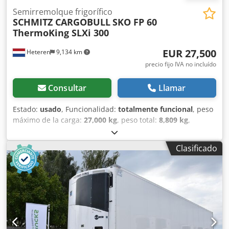
derecho - 6 mm
Semirremolque frigorífico
SCHMITZ CARGOBULL
SKO FP 60
ThermoKing SLXi 300
EUR 27,500
Heteren
9,134 km
precio fijo IVA no incluído
Consultar
Llamar
Estado:
usado
, Funcionalidad:
totalmente funcional
, peso
máximo de la carga:
27,000 kg
, peso total:
8,809 kg
,
configuración de ejes:
3 ejes
, primer registro:
09/2019
,
longitud total:
13,400 mm
, ancho total:
2,460 mm
,
Clasificado
amortiguación:
aire
, color:
blanco
, Año de fabricación:
2019
, Equipamiento:
dirección asistida, historial de
servicio completo, unidad de refrigeración
,
Especificaciones técnicas Unidad de refrigeración:
THERMO KING SLXi 300, diésel y eléctrico Fabricante de los
ejes: Schmitz Rotos Suspensión neumática integral Puertas
traseras con aislamiento y 4 cierres de acero Paredes
laterales con aislamiento, 60 mm Caja de herramientas de