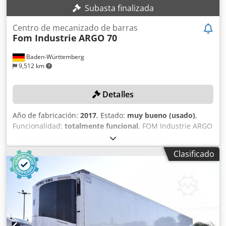
Subasta finalizada
Centro de mecanizado de barras
Fom Industrie
ARGO 70
Baden-Württemberg
9,512 km
Detalles
Año de fabricación:
2017
, Estado:
muy bueno (usado)
,
Funcionalidad:
totalmente funcional
, FOM Industrie ARGO
70: Centro de mecanizado CNC de 3 ejes para realizar
operaciones de taladrado y fresado en perfiles de acero o
Clasificado
aluminio. DETALLES TÉCNICOS Eje X (solo lado superior):
6.780 mm Eje X (lado superior + cabezales): 6.630 mm Ejes
Y y Z para mecanizado en los lados superior e inferior: 545
mm x 295 mm Ejes Y y Z para mecanizado en 3 lados del
perfil: 440 mm x 295 mm Rotación neumática: 0°, 90°, 180°
Velocidad de giro: máx. 17.000 RPM Ancho del perfil: máx.
545 mm Longitud del perfil: máx. 6.780 mm Número de