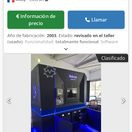
Información de
Llamar
precio
Año de fabricación:
2003
, Estado:
revisado en el taller
(usado)
, Funcionalidad:
totalmente funcional
, Software
IDRACAM Eje X, recorrido: 3550 mm Eje Y, recorrido: 1100
mm Eje Z, recorrido: 425 mm Rotación del husillo eléctrico:
Clasificado
0°/90°/180° Capacidad de trabajo: Eje X = 3500 mm Eje Y =
540 mm con el husillo eléctrico en posición vertical a 90°
Eje Y = 460 mm con el husillo eléctrico en posición
horizontal a 0° o 180° Eje Z = 300 mm con el husillo
eléctrico en posición vertical a 90° Eje Z = 250 mm con el
husillo eléctrico en posición horizontal a 0° o 180° Husillo:
ISO 30 - potencia: 4 kW Dodpfszpv A Rsx Ambock Velocidad
de rotación: 12000 rpm Almacén de herramientas Máquina
usada que cumple con las normas CE