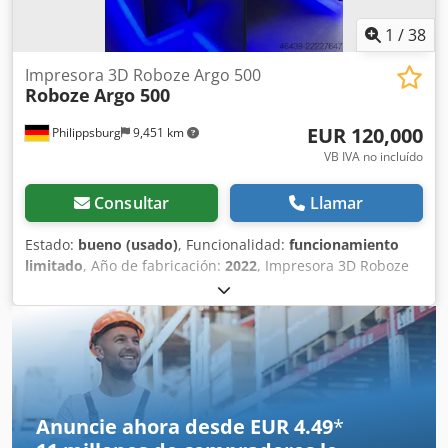
1
/
38
Impresora 3D Roboze Argo 500
Roboze
Argo 500
EUR 120,000
Philippsburg
9,451 km
VB IVA no incluído
Consultar
Llamar
Estado:
bueno (usado)
, Funcionalidad:
funcionamiento
limitado
, Año de fabricación:
2022
, Impresora 3D Roboze
ARGO 500 29-003 / Año de fabricación: 2022 Incluye: 1
secador de filamento HT y software de corte. Datos
técnicos: - Volumen de construcción: 500 x 500 x 500 mm -
Precisión de posicionamiento: 10 μm (ultraprecisión) -
Temperatura de la cámara: 180 °C - 15 sensores de alta
tecnología - Opciones versátiles (9 materiales industriales
diferentes) - Número de serie: A507522P Djdezhmz Uspfx
Anuncie ahora desde EUR 4.49
*
Ambeck Venta exclusiva a empresas. Precio neto =