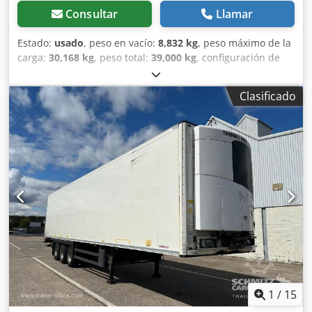
Consultar
Llamar
Estado:
usado
, peso en vacío:
8,832 kg
, peso máximo de la
carga:
30,168 kg
, peso total:
39,000 kg
, configuración de
ejes:
3 ejes
, primer registro:
07/2018
, longitud del espacio
de carga:
13,410 mm
, anchura del espacio de carga:
2,490
Clasificado
mm
, altura del espacio de carga:
2,600 mm
, volumen del
espacio de carga:
86 m³
, amortiguación:
aire
, tamaño del
neumático:
385/65 R22,5
, distancia entre ejes:
7,600 mm
,
color:
blanco
, Año de fabricación:
2018
, Equipamiento:
ABS
, Peso en vacío: 8.832 kg, MMA: 39.000 kg, área de
carga (L A H): 13.410 mm x 2.490 mm x 2.600 mm. Tamaño
de neumáticos: 385/65 R22.5, volumen de área de carga:
86 m³, 1º eje: , 2º eje: , 3º eje: , suspensión neumática,
protección trasera antiempotramiento, sistema de frenos
electrónico EBS, enchufe de 1x15 y 2x7 pines, antispray,
Puede consultar el listado completo de vehículos
disponibles en nuestra web. ¿Necesita financiación?
Ofrecemos soluciones de financiación personalizadas,
contratos de mantenimiento completos y servicios
1
/
15
telemáticos. Estaremos encantados de asesorarle