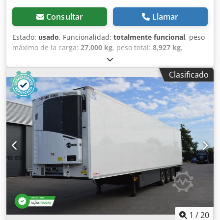
Consultar
Llamar
Estado:
usado
, Funcionalidad:
totalmente funcional
, peso
máximo de la carga:
27,000 kg
, peso total:
8,927 kg
,
configuración de ejes:
3 ejes
, primer registro:
07/2019
,
longitud total:
14,040 mm
, ancho total:
2,600 mm
,
Clasificado
amortiguación:
aire
, color:
blanco
, Año de fabricación:
2019
, Equipamiento:
dirección asistida, historial de
servicio completo, unidad de refrigeración
,
Especificaciones técnicas Djdezthrfspfx Ambock Unidad de
refrigeración: THERMO KING SLXi 300, diésel y eléctrico
Fabricante de los ejes: Schmitz Rotos Suspensión
neumática integral Puertas traseras con aislamiento y 4
cierres de acero Paredes laterales con aislamiento, 45 mm
Caja de herramientas de plástico con cubierta Depósito de
combustible 245 l Sistema electrónico de frenado EBS
Sistema antibloqueo de ruedas ABS ROTOS SCB (frenos de
disco) Termómetro Rejillas de ventilación en puerta trasera
Sensor de contacto en puerta trasera Suelo de aluminio
Soporte para 2 ruedas de repuesto (6+1) neumáticos:
1
/
20