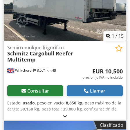
neumática, Protección antiempotramiento, Sistema de
freno electrónico EBS, Conexión eléctrica 1x15 y 2x7 polos,
Sistema anti-spray, Altura externa/interna: 415/275 mm,
Pin de enganche de 18 t, Distancia entre ejes de 810 mm,
Unidad de refrigeración Schmitz, Horas diésel: 16.529,
Horas eléctricas: 305, ITV (MOT/PKK) hasta 5.5.26.
1
/
15
Dcsdpfowqr Uzjx Ambsk
Semirremolque frigorífico
Schmitz Cargobull
Reefer
Multitemp
EUR 10,500
Whitchurch
8,571 km
precio fijo IVA no incluído
Consultar
Llamar
Estado:
usado
, peso en vacío:
8,850 kg
, peso máximo de la
carga:
30,150 kg
, peso total:
39,000 kg
, configuración de
ejes:
3 ejes
, primer registro:
10/2015
, próxima inspección
(TÜV):
08/2026
, longitud del espacio de carga:
13,410 mm
,
Clasificado
anchura del espacio de carga:
2,490 mm
, altura del