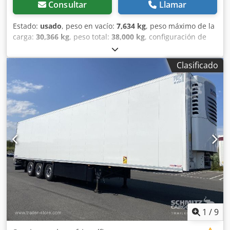
Consultar
Llamar
Estado:
usado
, peso en vacío:
7,634 kg
, peso máximo de la
carga:
30,366 kg
, peso total:
38,000 kg
, configuración de
ejes:
3 ejes
, primer registro:
06/2026
, longitud del espacio
de carga:
13,620 mm
, anchura del espacio de carga:
2,480
Clasificado
mm
, altura del espacio de carga:
2,700 mm
, volumen del
espacio de carga:
91 m³
, amortiguación:
aire
, tamaño del
neumático:
385/65 R22,5
, Año de fabricación:
2020
,
Equipamiento:
ABS
, Peso en vacío: 7634 kg, peso máximo
autorizado: 38000 kg, espacio de carga (largo x ancho x
alto): 13.620 mm x 2.480 mm x 2.700 mm. Tamaño del
neumático: 385/65 R22.5, volumen del espacio de carga: 91
m³, primer eje: , segundo eje: , tercer eje: , suspensión
neumática, dispositivo antibloqueo, eje delantero y trasero
elevables, sistema de frenado electrónico EBS, conector de
1x15 y 2x7 clavijas, dispositivo antisalpicaduras.
Encontrará una descripción general de todos nuestros
vehículos disponibles en nuestro sitio web. ¿Necesita
financiación? Ofrecemos opciones de financiación
1
/
9
personalizadas, así como servicios integrales o servicios