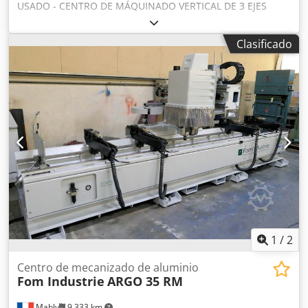
USADO - CENTRO DE MÁQUINADO VERTICAL DE 3 EJES
RECORRIDO DEL EJE X: 800 mm RECORRIDO DEL EJE Y: 530
mm RECORRIDO DEL EJE Z: 530 mm DISTANCIA ENTRE EL
Clasificado
NARIZ DEL HUSILLO Y LA MESA: 70-600 mm AVANCE
RÁPIDO EN LOS EJES X - Y - Z: 48 m/min HUSILLO: 120 -
12000 rpm; 5,5-7,5 kW; ISO 40 DIMENSIONES DE LA MESA:
900 x 520 mm CARGA MÁXIMA ADMITIDA: 200 kg ALMACÉN
DE HERRAMIENTAS: TIPO CESTA; 25 POSICIONES
DIÁMETRO MÁXIMO DE LA HERRAMIENTA: 63,5 (80) mm
LONGITUD MÁXIMA DE LA HERRAMIENTA: 250 mm PESO
MÁXIMO DE LA HERRAMIENTA: 4 kg Djdpfxey R E T Ro
Ambjck UNIDAD DE CONTROL: FANUC 0i-MC PESO: 5500 kg
DIMENSIONES TOTALES: 3250 x 1900 x 2700 mm
ACCESORIOS: TRANSPORTADOR DE VIRUTAS;
REFRIGERANTE A ALTA PRESIÓN; RUEDA MANUAL PORTÁTIL
1
/
2
Centro de mecanizado de aluminio
Fom Industrie
ARGO 35 RM
Mably
9,333 km