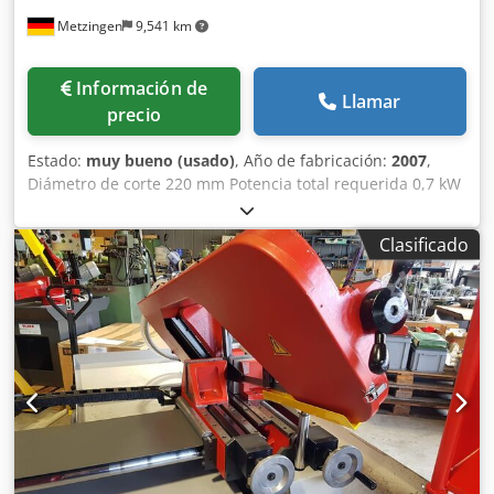
Metzingen
9,541 km
Información de
Llamar
precio
Estado:
muy bueno (usado)
, Año de fabricación:
2007
,
Diámetro de corte 220 mm Potencia total requerida 0,7 kW
Cedpfx Asyw Ti Tep Iorf Peso de la máquina aprox. 0,240 t
¡Descripción próximamente! Incluye transportador de
Clasificado
rodillos.