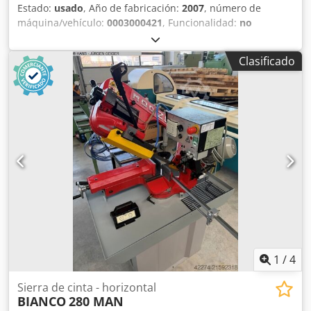
Estado:
usado
, Año de fabricación:
2007
, número de
máquina/vehículo:
0003000421
, Funcionalidad:
no
verificado
, SIERRA DE CINTA AUTOMÁTICA Cedpfjy Ndnwsx
Ap Ijrf
Clasificado
1
/
4
Sierra de cinta - horizontal
BIANCO
280 MAN