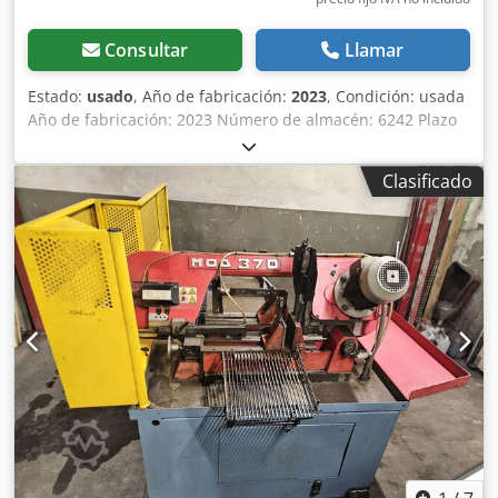
Consultar
Llamar
Estado:
usado
, Año de fabricación:
2023
, Condición: usada
Año de fabricación: 2023 Número de almacén: 6242 Plazo
de entrega: inmediato, sujeto a venta previa País de
origen: Italia Precio: 5.400 € En stock: 1 unidad Tipo de
Clasificado
bastidor: bastidor oscilante Dimensiones de la cinta de
sierra: 2450x27x0,9 mm Velocidad de la cinta: 35/70 m/min
Capacidad de corte a 0° redondo: 220 mm Capacidad de
corte a 0° cuadrado: 220 mm Capacidad de corte a 0°
plano: 260x140 mm Capacidad de corte a 45° redondo: 160
mm, cuadrado: 155 mm Capacidad de corte a 60° redondo:
95 mm, cuadrado: 95 mm Altura de trabajo: 965 mm
Longitud: 1200 mm Ancho: 1100 mm Altura: 1860 mm
Peso: 240 kg Máquina de demostración / estado como
nueva Precio neto (precio original: 6.730,00 €)
Crsdjwiqpzspfx Ap Ijf Tornillo de banco manual con
palanca de sujeción rápida Descenso por peso propio con
amortiguador regulable 2 velocidades Equipo de
refrigeración OPCIONES: Transportadores de rodillos y