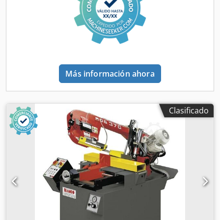
Longitud: 1550 mm Ancho: 1400 mm Altura: 1750 mm
Peso: 420 kg Mordaza manual con palanca de sujeción
rápida Descenso por peso propio con amortiguador
regulable 2 velocidades Sistema de refrigeración Pantalla
digital para cortes en inglete OPCIONES: Mesas de rodillos
y sierras de cinta bajo consulta Crodpfxoynmq Ds Ap Isf
Más información ahora
Clasificado