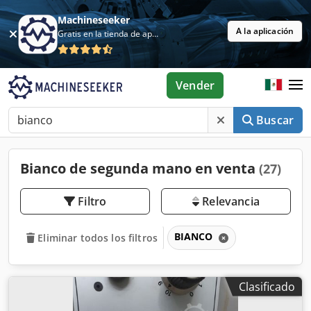
Machineseeker
A la aplicación
Gratis en la tienda de aplicaciones
Vender
Buscar
Bianco de segunda mano en venta
(27)
Filtro
Relevancia
BIANCO
Eliminar todos los filtros
Clasificado