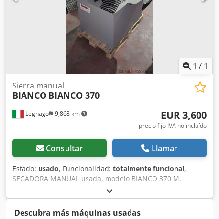
1
/
1
Sierra manual
BIANCO
BIANCO 370
EUR 3,600
Legnago
9,868 km
precio fijo IVA no incluído
Consultar
Llamar
Estado:
usado
, Funcionalidad:
totalmente funcional
,
SEGADORA MANUAL usada, modelo BIANCO 370 M.
REVISADA y REPINTADA. Cjdpszhuptefx Ap Ijrf
Descubra más máquinas usadas