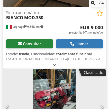
1
/
4
Sierra automática
BIANCO
MOD.350
EUR 9,000
Legnago
9,868 km
precio fijo IVA no incluído
Consultar
Llamar
Estado:
usado
, Funcionalidad:
totalmente funcional
,
ESCANTILLONADORA CON ÁNGULO AJUSTABLE DE 250 x 4
mm, FCT SC-250, USADA, CON MARCA 'CE'. Revisada y lista
para su uso en el almacén. Codpfxezh E Itj Ap Ierf
Clasificado