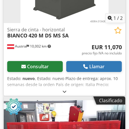
1
/
2
Sierra de cinta - horizontal
BIANCO
420 M DS MS SA
EUR 11,070
Austria
10,002 km
precio fijo IVA no incluído
Consultar
Llamar
Estado:
nuevo
, Estado: nuevo Plazo de entrega: aprox. 10
semanas desde la orden País de origen: Italia Precio:
11.070 € Tasa de leasing: 212,54 €/mes Bastidor de sierra:
bastidor basculante Dimensiones de la cinta de sierra:
Clasificado
3270x27x0,9 mm Velocidad de la cinta: 35/70 m/min
Crodpfx Aeynmqwjp Ief Capacidad de corte 0° redondo:
280 mm Capacidad de corte 0° cuadrado: 240 mm
Capacidad de corte 0° rectangular: 420x200 mm Capacidad
de corte 45° redondo: 260 mm, cuadrado: 240 mm