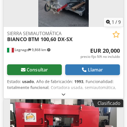
1
/
9
SIERRA SEMIAUTOMÁTICA
BIANCO
BTM 100,60 DX-SX
EUR 20,000
Legnago
9,868 km
precio fijo IVA no incluído
Consultar
Llamar
Estado:
usado
, Año de fabricación:
1993
, Funcionalidad:
totalmente funcional
, Cortadora usada, semiautomática,
con movimiento vertical descendente, corte a 60° derecha-
izquierda, dimensiones de 1000x600, color blanco, modelo
Clasificado
BTM 100.60 derecha-izquierda. Corte a 60° derecha-
izquierda, dimensiones de 1000x600, precio de venta
según estado, necesita revisión. Posibilidad de realizar
una revisión completa para dejarla como nueva.