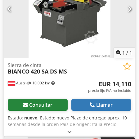
trabajo: 830 mm Longitud: 1600 mm Ancho: 1400 mm
Altura: 1950 mm Peso: 356 kg Mordaza manual con
palanca de apriete rápido Descenso por el propio peso con
amortiguador regulable 2 velocidades Sistema de
refrigeración OPCIONES: Mesas de rodillos y cintas de
sierra bajo consulta
1
/
1
Sierra de cinta
BIANCO
420 SA DS MS
EUR 14,110
Austria
10,002 km
precio fijo IVA no incluído
Consultar
Llamar
Estado:
nuevo
, Estado: nuevo Plazo de entrega: aprox. 10
semanas desde la orden País de origen: Italia Precio:
14.110 € Cuota de leasing: 270,91 € Arco de sierra: arco
basculante Dimensiones de la cinta de sierra: 3270x27x0,9