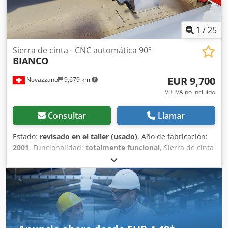
1
/
25
Sierra de cinta - CNC automática 90°
BIANCO
EUR 9,700
Novazzano
9,679 km
VB IVA no incluído
Consultar
Llamar
Estado:
revisado en el taller (usado)
, Año de fabricación:
2001
, Funcionalidad:
totalmente funcional
, Sierra de cinta
automática con arco, movimiento de la mordaza y avance
del material mediante control hidráulico. Movimiento
automático rápido del arco hacia arriba y hacia abajo,
controlado por un palpador. Avance descendente con
ajuste infinitesimal. Control CNC para todas las funciones
de la máquina y posibilidad de almacenar hasta 99
programas de corte. (Modelo TOUCH con pantalla táctil de