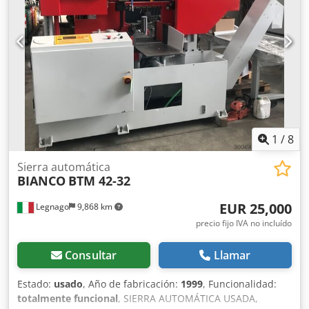
Crsdpozhunvjfx Ap Ief
1
/
8
Sierra automática
BIANCO
BTM 42-32
EUR 25,000
Legnago
9,868 km
precio fijo IVA no incluído
Consultar
Llamar
Estado:
usado
, Año de fabricación:
1999
, Funcionalidad:
totalmente funcional
, SIERRA AUTOMÁTICA USADA,