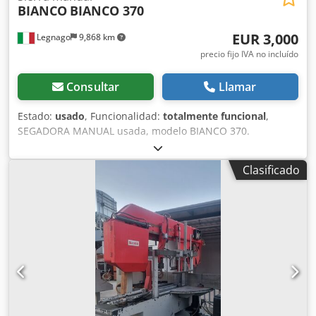
BIANCO
BIANCO 370
EUR 3,000
Legnago
9,868 km
precio fijo IVA no incluído
Consultar
Llamar
Estado:
usado
, Funcionalidad:
totalmente funcional
,
SEGADORA MANUAL usada, modelo BIANCO 370.
Crjdpfjzhupaex Ap Iof
Clasificado