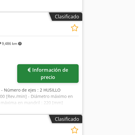
Clasificado
9,486 km
Información de
precio
- Número de ejes : 2 HUSILLO
 5000 [Rev./min] - Diámetro máximo en
n máxima en mandril : 220 [mm]
mm] ALIMENTACIÓN ELÉCTRICA - Tensión
l suelo : 4240 X 2000 [mm] - Altura
Clasificado
O - CNC : Fanuc 21i-TB - Recipiente