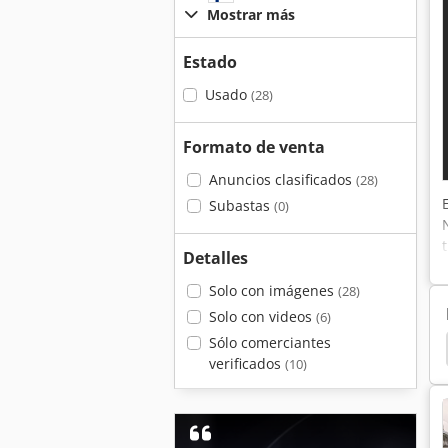
Mostrar más
Estado
Usado
(28)
Formato de venta
Anuncios clasificados
(28)
Subastas
(0)
Detalles
Solo con imágenes
(28)
Solo con videos
(6)
Sólo comerciantes
Centro De Fresado
Centro De Fresado Espiral
verificados
(10)