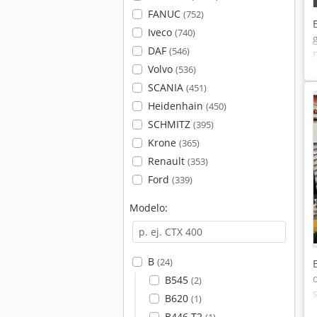
FANUC
(752)
Iveco
(740)
DAF
(546)
Volvo
(536)
SCANIA
(451)
Heidenhain
(450)
SCHMITZ
(395)
Krone
(365)
Renault
(353)
Ford
(339)
Modelo:
B
(24)
B545
(2)
B620
(1)
B446 T2