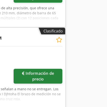
de alta precisión, que ofrece una
 de 210 mm, diámetro de barra de 65
últiples (2) con 12 posiciones cada
ocidad de husillo máx. de 4000 rpm;
nexión de 50 Hz 3 x 400 voltios; peso
Clasificado
ento desde la puesta en marcha de
M
trabajo de 8588 horas. Accesorios:
adas; ideal para la industria
la fabricación de máquinas herramienta.
Información de
precio
e señalan a mano no se entregan. Los
x I Djhtoha El brazo de medición no se
na cruz roja.