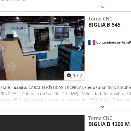
Torno CNC
BIGLIA
B 545
Contamine-sur-Arve
1
/
7
Estado:
usado
, CARACTERÍSTICAS TÉCNICAS Cedpeuhaf Ssfx Ahtoha 
PRINCIPAL - Potencia de husillo : 15 |kW] - Velocidad del husillo :
barra : 45 [mm] - Longitud máx. mecanizable : 560 [mm] - Duració
TORRETA - Número de posiciones : 12 - Carrera X/Z : 170 / 560 [
de alimentación : 400 [V] DIMENSIONES TOTALES - Dimensiones en e
Torno CNC
máquina : 1900 [mm] - Peso de la máquina : 4200 [Kg] EQUIPAMIENT
BIGLIA
B 1200 M
de riego - Transportador de virutas - Palpador herramientas