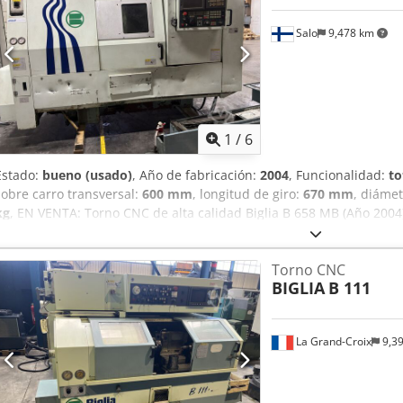
4107x2128x2204h COMPLETO CON: - Extractor de virutas
Salo
9,478 km
1
/
6
Estado:
bueno (usado)
, Año de fabricación:
2004
, Funcionalidad:
to
sobre carro transversal:
600 mm
, longitud de giro:
670 mm
, diámet
kg
, EN VENTA: Torno CNC de alta calidad Biglia B 658 MB (Año 200
alimentador de barras KID 70 ¿Busca una máquina fiable y robusta
torno CNC Biglia B 658 MB en buen estado y completamente funcio
Torno CNC
herramientas motorizadas, contrapunto automático, control Fanuc de
BIGLIA
B 111
automático de barras. El paquete completo está disponible para e
Información general Fabricante: Biglia (Italia) Modelo: B 658 MB Añ
FANUC Serie 18i-TB Estado: Bueno, totalmente operativo Disponibili
La Grand-Croix
9,3
técnicas principales (Torno) Diámetro máximo de torneado: 380 m
mm Diámetro máximo de barra/material: 80 mm Paso máximo: 620 m
30–3000 rpm Potencia motriz del husillo: 26/22 kW Extremo del husi
husillo: 90 mm Diámetro del plato de sujeción: 315 mm Torreta bid