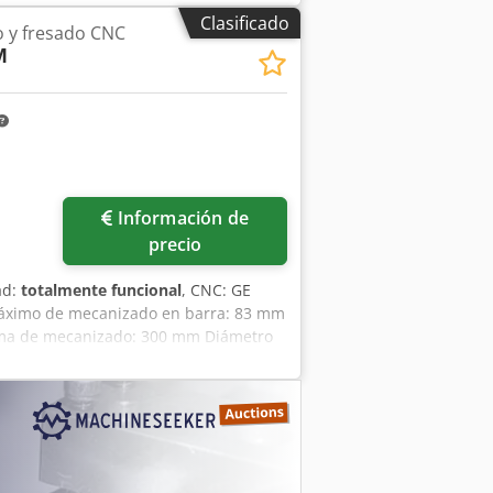
Clasificado
 y fresado CNC
M
Información de
precio
ad:
totalmente funcional
, CNC: GE
áximo de mecanizado en barra: 83 mm
ma de mecanizado: 300 mm Diámetro
usillo: 690 mm CAPACIDAD DEL
m Diámetro máximo de mecanizado en
 máximo de rotación: 160 mm
PAL Rango de velocidad variable: 100 -
ámetro interno de los cojinetes: 110 mm
DIN 6343 Potencia del motor: 22-26 kW