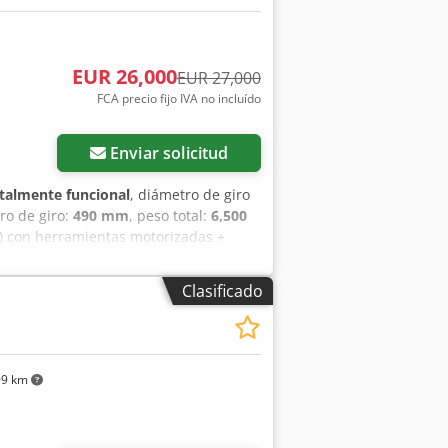
EUR 26,000
EUR 27,000
FCA precio fijo IVA no incluído
Enviar solicitud
talmente funcional
, diámetro de giro
ro de giro:
490 mm
, peso total:
6,500
4) con herramientas motorizadas +
 para trabajos de metal? Se vende
nal. La máquina está equipada con
Clasificado
 alta fiabilidad e incluye alimentador
ntrega inmediata desde almacén.
o de fabricación: 2004 Control CNC:
dad: En almacén --- Características
99 km
m Longitud máxima de torneado: 650
m Rango de velocidad del husillo:
llo: ASA 8″ Diámetro del agujero del
ireccional: 12 posiciones Tiempo de