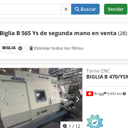
Buscar
Vender
Biglia B 565 Ys de segunda mano en venta
(28)
BIGLIA
Eliminar todos los filtros
Torno CNC
BIGLIA
B 470/YS
Brügg
9,492 km
1
/
12