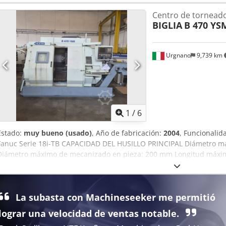
Centro de torneado
BIGLIA
B 470 YS
Urgnano
9,739 km
1
/
6
Estado:
muy bueno (usado)
, Año de fabricación:
2004
, Funcionalid
Fanuc Serie 18i-TB CAPACIDAD DEL HUSILLO PRINCIPAL Diámetro m
Diámetro máximo de mecanizado en pieza: 200 mm Longitud máxi
máximo de rotación: 200 mm Distancia entre los dos centros del h
CONTRAHUSILLO Diámetro máximo de mecanizado en barra: 45 m
pieza: 160 mm Longitud máxima de mecanizado: 200 mm Diámetro
La subasta con Machineseeker me permitió
Distancia entre los dos centros del husillo: 690 mm HUSILLO PRINCI
4000 rpm Centro del husillo: ASA 8'' Orificio del husillo: 80 mm Di
lograr una velocidad de ventas notable.
Diámetro del sistema de autocentrado: 210 mm Grupo de sujeción: 