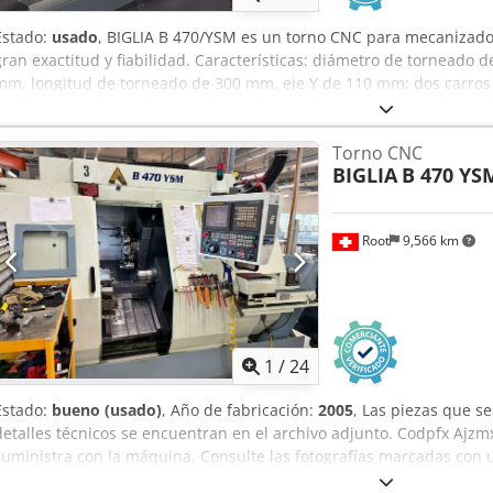
Estado:
usado
, BIGLIA B 470/YSM es un torno CNC para mecanizado 
gran exactitud y fiabilidad. Características: diámetro de torneado
mm, longitud de torneado de 300 mm, eje Y de 110 mm; dos carros m
uno y 12 herramientas accionadas por carro. Datos principales: vel
potencia del contrahusillo de 11 kW; motor del husillo de 26 kW; co
Torno CNC
de la máquina de aproximadamente 6150 kg; tiempo de funcionami
BIGLIA
B 470 YS
74536 horas, tiempo de funcionamiento de 24651 horas, tiempo de 
cargador de barras LNS HYDROBAR SPRINT. Permite tolerancias ajust
automotriz, aeronáutica, de dispositivos médicos, relojera y para 
Root
9,566 km
Chsdpszqbh Iefx Ahtea
1
/
24
Estado:
bueno (usado)
, Año de fabricación:
2005
, Las piezas que s
detalles técnicos se encuentran en el archivo adjunto. Codpfx Ajzm
suministra con la máquina. Consulte las fotografías marcadas con u