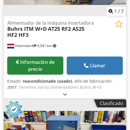
Buhrs ITM BB300, BB600 o BB700.....¡sí es posible!
1
/
7
Alimentador de la máquina insertadora
Buhrs ITM W+D
AT25 RF2 AS25
HF2 HF3
Heemskerk
9,041 km
Información de
Llamar
precio
Estado:
reacondicionado (usado)
, Año de fabricación:
2007
, Tenemos varios alimentadores Buhrs W+D
disponibles. ¡Todos completamente revisados y listos para
usar! Tipos de alimentadores: AT25 Alimentador rotativo
Clasificado
de vacío (BB300) Alimentador deslizante AS25 (BB300)
Alimentador de fricción por vacío HF3 (BB300) RF2 Servo
alimentador de rotación por vacío (BB600 y BB700) AS2
Alimentador por empuje (BB600 y BB700) Dksdpfx Asq Ec
Rgskcer Alimentador de fricción por vacío HF2 (BB600 y