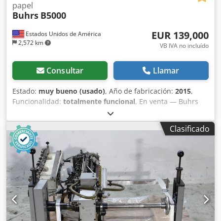
papel
Buhrs
B5000
EUR 139,000
Estados Unidos de América
2,572 km
VB IVA no incluído
Consultar
Llamar
Estado:
muy bueno (usado)
, Año de fabricación:
2015
,
Funcionalidad:
totalmente funcional
, En venta — Buhrs
B5000 Paperwrapper (2015) — Solo 11.055.783 ciclos, hasta
24.000 paquetes/hora Modelo: Sistema de enfajado y
Clasificado
correo Buhrs B5000 Año: 2015 Total de ciclos: 11.055.783
(bajo uso — foto del contador disponible) Velocidad
nominal: hasta 24.000 paquetes por hora Estado: Muy
bueno y totalmente operativo; mecánica y controles
limpios; mantenido según programa Ubicación: EE. UU.
Incluye: Sistema completo integrado: alimentador rotativo,
cargador automático/cinta transportadora para productos
del alimentador rotativo, sección de recogida, sección de
enfajado PPU (unidad de posicionamiento de producto),