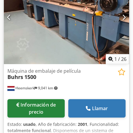
envasado con film Buhrs 1000 (máx. 13.000 unidades/hora)
Año de fabricación: 2013 CONFIGURACIÓN 1 Alimentador
principal Buhrs 1000, tipo alimentador deslizante Dkjdpfx
Akehid Adscjr 1 Estación base maestra Buhrs 1000 4
Alimentadores rotatorios Buhrs 1000 1 Módulo Buhrs 1000
para envasado con film, con sellado de doble acción, máx.
13.000
1
/
26
Máquina de embalaje de película
Buhrs
1500
Heemskerk
9,041 km
Información de
Llamar
precio
Estado:
usado
, Año de fabricación:
2001
, Funcionalidad:
totalmente funcional
, Disponemos de un sistema de