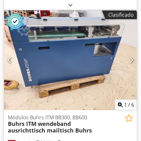
enfajado con film Buhrs 1500 disponible. Año de
fabricación: 2001. Esta máquina ha sido apenas utilizada
Clasificado
por el cliente en los últimos años. Se entrega
completamente equipada con bomba de vacío y todos los
accesorios correspondientes. INFORMACIÓN DEL SISTEMA
Sistema: Buhrs Tipo de máquina: Sistema de enfajado con
film Buhrs 1500 (máx. 13.000 ciclos/h) Año de fabricación:
2001 CONFIGURACIÓN 1 alimentador principal Buhrs 1500,
tipo alimentador deslizante 1 estación base master Buhrs
1500 4 alimentadores rotativos Buhrs 1500 1 módulo de
enfajado con film Buhrs 1500 Dodpfsx Agk Sox Akcjkr
Banda de salida La máquina puede demostrarse
funcionando en pleno estado de producción.
1
/
6
Módulos Buhrs ITM BB300, BB600
Buhrs ITM
wendeband
ausrichttisch mailtisch Buhrs