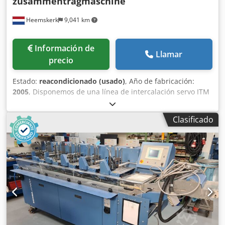
zusammentragmaschine
Heemskerk
9,041 km
Información de
Llamar
precio
Estado:
reacondicionado (usado)
, Año de fabricación:
2005
, Disponemos de una línea de intercalación servo ITM
CS400 de Buhrs. ¿Su máquina es demasiado corta? Con
esta línea dispondrá inmediatamente de 6 alimentadores
Clasificado
adicionales. Construida en 2005 y poco usada. Sin
embargo vendemos esta línea de acopio después de un
mantenimiento completo y podemos equiparla con
alimentadores. Disponemos de alimentadores rotativos y
de fricción. Dkedpfxoq T Nvco Akcor