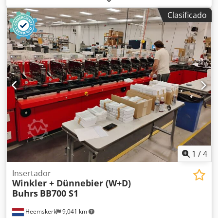
condiciones y está equipada con el software BSC 3.0. BSC
Clasificado
3.0 es la última plataforma de software del fabricante
W+D. ¡La máquina está lista para la demostración! ¡Otros
alimentadores y la cámara es opcional posible! Año de
construcción: 2008 Configuración: - 6 estaciones base - 4x
alimentador rotativo RF2 - 1x alimentador de fricción de
vacío - Compartimento de descarga - Cargador automático
Estación de transferencia - Cinta de descarga Opcional: -
Otros alimentadores Formatos de sobre: - mín. 105 × 162
mm C6/DL - máx. 250 × 353 mm B4 Djdpfoq Eg Iajx Akcskr
Formatos de producto: - mín. 80 × 105 mm A6 - máx. 229 ×
324 mm C4 Grosor del producto - 3 mm para el
alimentador rotativo - 15 mm para el alimentador de
vacío/fricción - 80 g/m 14.000 ciclos por hora
1
/
4
Insertador
Winkler + Dünnebier (W+D)
Buhrs
BB700 S1
Heemskerk
9,041 km