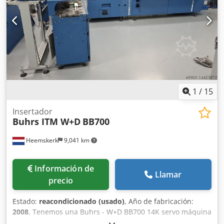
vacío - Compartimento de descarga - Cargador automático
Estación de transferencia - Cinta de descarga Opcional: -
Otros alimentadores Formatos de sobre: - mín. 105 × 162
mm C6/DL - máx. 250 × 353 mm B4 Formatos de producto: -
mín. 80 × 105 mm A6 - máx. 229 × 324 mm C4 Grosor del
producto Djdpfoq Eg Hnjx Akcokr - 3 mm para el
alimentador rotativo - 15 mm para el alimentador de
vacío/fricción - 80 g/m 14.000 ciclos por hora
1
/
15
Insertador
Buhrs ITM W+D
BB700
Heemskerk
9,041 km
Información de
Llamar
precio
Estado:
reacondicionado (usado)
, Año de fabricación:
2008
, Tenemos una Buhrs - W+D BB700 14K servo máquina
de inserción disponible. La máquina está en buenas