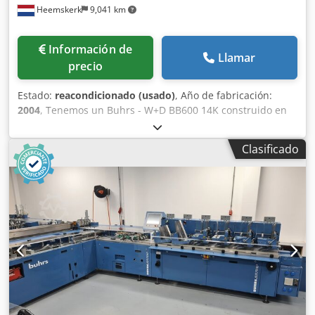
Heemskerk
9,041 km
Información de
Llamar
precio
Estado:
reacondicionado (usado)
, Año de fabricación:
2004
, Tenemos un Buhrs - W+D BB600 14K construido en
2004 servo insertadora disponible. La máquina está en
muy buenas condiciones y todas las piezas que necesitan
Clasificado
ser reemplazados serán instalados nuevos por nosotros.
¡Esta BB600 está equipada con 5 alimentadores de
rotación, pero podemos cambiar eso! ¡Otros alimentadores
y la cámara es opcional posible! Año de construcción: 2004
Configuración: - 6 estaciones base - 5x alimentador rotativo
RF2 - bandeja de entrega - cinta de salida Dkjdpfx Aoq Ec
Efokcjr ¿Desea ver esta máquina? No hay problema, ¡venga
a verla!