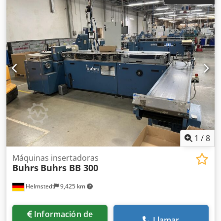
1
/
8
Máquinas insertadoras
Buhrs
Buhrs BB 300
Helmstedt
9,425 km
Información de
Llamar