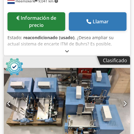
Heemskerk
9,041 km
Información de
Llamar
precio
Estado:
reacondicionado (usado)
, ¿Desea ampliar su
actual sistema de encarte ITM de Buhrs? Es posible,
¡tenemos todos los módulos! Aquí disponemos de todos los
módulos originales posibles que se pueden instalar al
Clasificado
principio, en una máquina o al final de un sistema de
encarte ITM (W+D) de Buhrs. Así como: Dksdpfxjt Akt Dj
Akcsr - Canales de hojas sueltas Mueller Apparatebau para
alimentación/lectura/recogida/caída de documentos A4
(canal transaccional) - Cortadoras Mueller Apparatebau
para el procesado continuo de papel por hoja cortada para
alimentación/lectura/recogida/caída de documentos A4
(canal transaccional) - Módulos de cinta de inversión ITM
de Buhrs - Módulos de mesa de alineación ITM de Buhrs -
Módulos de mesa de correo Buhrs ITM - Alimentador
Buhrs ITM - rotativo - alimentador de fricción y empuje
Amplíe y obtenga más posibilidades de producción en su