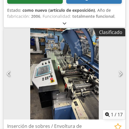
Estado:
como nuevo (artículo de exposición)
, Año de
fabricación:
2006
, Funcionalidad:
totalmente funcional
,
Buhrs BB300 Ensobradora de sobres Año: 2006 Máquina
de demostración en excelente estado. La máquina nunca
Clasificado
fue utilizada en producción real. Fabricante: Buhrs
Modelo: BB300 Tipo: Ensobradora de sobres Condición:
Máquina de demostración Máquina bien mantenida y
limpia. Disponible para inspección. Si tiene alguna
pregunta o necesita información adicional, no dude en
contactarnos. Dsdpfx Aoy Uf Tfskcokr
1
/
17
Inserción de sobres / Envoltura de