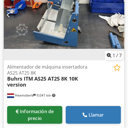
BB700) Puede instalarse en una máquina Buhrs W+D
BB300 10K, BB600 14K y en una Buhrs ITM BB700 14 y 16K.
Todos los alimentadores que vendemos están totalmente
revisados y todas las piezas de repuesto se sustituyen si es
necesario. ¿Le gustaría recibir una oferta? Por favor,
háganoslo saber, ¡gracias!
1
/
7
Alimentador de máquina insertadora
AS25 AT25 8K
Buhrs ITM
AS25 AT25 8K 10K
version
Heemskerk
9,041 km
Información de
Llamar
precio