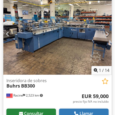
1
/
14
Inseridora de sobres
Buhrs
BB300
EUR 59,000
Racine
2,523 km
precio fijo IVA no incluído
Consultar
Llamar