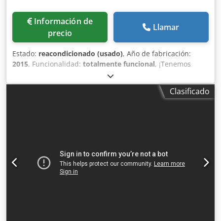
Información de
Llamar
precio
Estado:
reacondicionado (usado)
, Año de fabricación:
2015
, Funcionalidad:
totalmente funcional
, ¡Tenemos
disponible un sistema de ensobrado servo W+D (Buhrs
ITM) BB700 16K S1, año de fabricación 2012! ¡Base de 12
Clasificado
estaciones! Más fotos próximamente. El estado de esta
máquina es muy bueno, ya que siempre ha recibido el
mantenimiento necesario y solo ha procesado 14 millones
de ciclos. La máquina está completamente preparada para
integrar un canal transaccional Mueller Apparatebau o
KERN para alimentación/lectura/recolección/plegado de
documentos A4. En esta configuración, también podemos
ofrecer un canal Mueller usado, incluso equipado para
procesamiento continuo, completo con desenrollador,
cortadora y merger. No es obligatorio adquirirlo, pero es
posible. Año de fabricación: 2015 Configuración: - Base de
12 estaciones - 11x alimentadores rotativos RF2 (otros
alimentadores opcionales disponibles) - Bandejas de