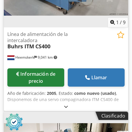
1
/
9
Línea de alimentación de la
intercaladora
Buhrs ITM
CS400
Heemskerk
9,041 km
Información de
Llamar
precio
Año de fabricación:
2005
, Estado:
como nuevo (usado)
,
Disponemos de una servo compaginadora ITM CS400 de
Buhrs. ¿Su máquina es demasiado corta? ¡Con esta línea
tiene 6 alimentadores extra! Dkodsmuzuaopfx Akcsr Año
Clasificado
de construcción 2005 y poco usado. No obstante vendemos
esta alzadora después de un mantenimiento completo y
podemos equiparla con alimentadores. Alimentadores