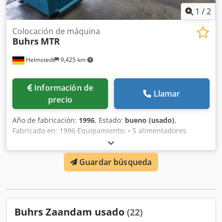
1
/
2
Colocación de máquina
Buhrs
MTR
Helmstedt
9,425 km
Información de
Llamar
precio
Año de fabricación:
1996
, Estado:
bueno (usado)
,
Fabricado en: 1996 Equipamiento: • 5 alimentadores
adicionales • estación de envasado con film • banda
transportadora de entrega Dkedpfxjdympke Akcer
Guardar búsqueda
Buhrs Zaandam usado
(22)