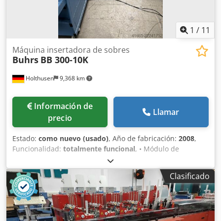
1
/
11
Máquina insertadora de sobres
Buhrs
BB 300-10K
Holthusen
9,368 km
Información de
Llamar
precio
Estado:
como nuevo (usado)
, Año de fabricación:
2008
,
Funcionalidad:
totalmente funcional
, • Módulo de
alimentación de sobres BB300-10K, lado derecho, con
interfaz de usuario BSC 2.0. • Sistema de alimentación de
Clasificado
material con 6 posiciones de alimentación, lado derecho. •
4 alimentadores rotativos AT25 (en las posiciones 1 a 4). • 1
alimentador híbrido HF3 (en la posición 6). • 1 posición de
alimentación libre con cubierta de seguridad. • Desviación