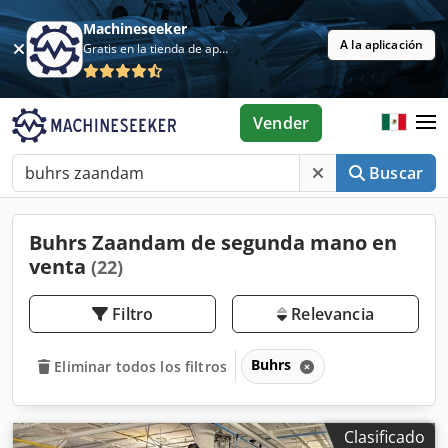
Machineseeker
A la aplicación
Gratis en la tienda de aplicaciones
Vender
Buscar
Buhrs Zaandam de segunda mano en
venta
(22)
Filtro
Relevancia
Buhrs
Eliminar todos los filtros
Clasificado