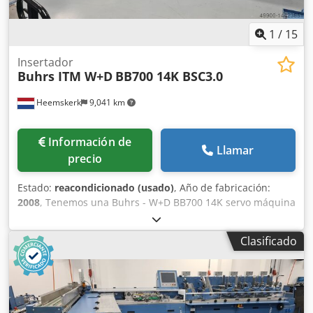
1
/
15
Insertador
Buhrs ITM W+D
BB700 14K BSC3.0
Heemskerk
9,041 km
Información de
Llamar
precio
Estado:
reacondicionado (usado)
, Año de fabricación:
2008
, Tenemos una Buhrs - W+D BB700 14K servo máquina
de inserción disponible. La máquina está en buenas
condiciones y está equipada con el software BSC 3.0. BSC
Clasificado
3.0 es la última plataforma de software del fabricante
W+D. ¡La máquina está lista para la demostración! ¡Otros
alimentadores y la cámara es opcional posible! Año de
construcción: 2008 Configuración: - 6 estaciones base - 4x
alimentador rotativo RF2 - 1x alimentador de fricción de