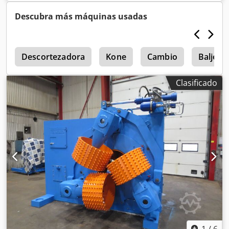
Descubra más máquinas usadas
s
Descortezadora
Kone
Cambio
Baljer
Clasificado
1
/
6