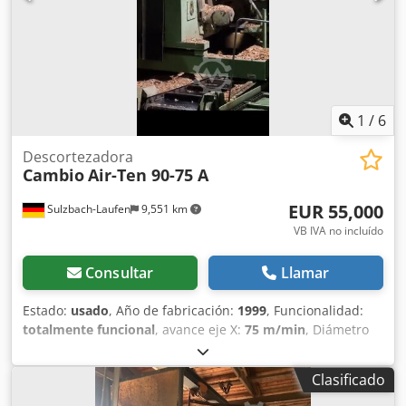
1
/
6
Descortezadora
Cambio
Air-Ten 90-75 A
EUR 55,000
Sulzbach-Laufen
9,551 km
VB IVA no incluído
Consultar
Llamar
Estado:
usado
, Año de fabricación:
1999
, Funcionalidad:
totalmente funcional
, avance eje X:
75 m/min
, Diámetro
mínimo del tronco: 11 cm Diámetro máximo del tronco: 75
cm Velocidad de avance: 75 m/min Velocidad del rotor: 222
Clasificado
rpm Motor del rotor: 75 kW Motor de avance: 2,2 kW
Unidad hidráulica: 1,5 kW Crjdpfxsw Emhfe Aavef La