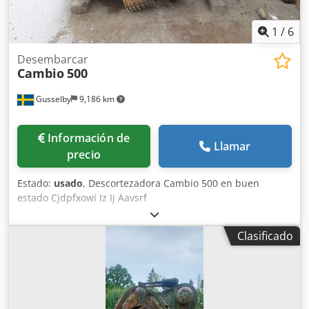
1
/
6
Desembarcar
Cambio
500
Gusselby
9,186 km
Información de
Llamar
precio
Estado:
usado
, Descortezadora Cambio 500 en buen
estado Cjdpfxowi Iz Ij Aavsrf
Clasificado