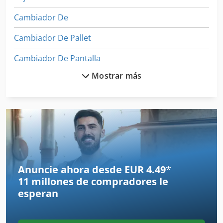
Cambiador De
Cambiador De Pallet
Cambiador De Pantalla
Mostrar más
Cambio 45
Cambio De Correa
Cambio De Huso
Cambio De Marchas
Equipo De Taller
Anuncie ahora desde EUR 4.49
*
11 millones de compradores
le
Frente A La Diapositiva
esperan
Frommia 261
Frommia 630