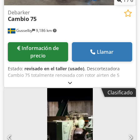
Debarker
Cambio
75
Gusselby
9,186 km
Información de
Llamar
precio
Estado:
revisado en el taller (usado)
, Descortezadora
Cambio 75 totalmente renovada con rotor airten de 5
cuchillas y amortiguadores hidráulicos totalmente nuevos.
Crsdpfoncfrzjx Aavjf
Clasificado