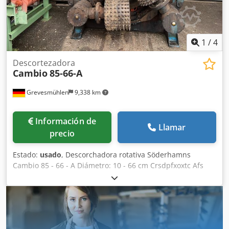
1
/
4
Descortezadora
Cambio
85-66-A
Grevesmühlen
9,338 km
Información de
Llamar
precio
Estado:
usado
, Descorchadora rotativa Söderhamns
Cambio 85 - 66 - A Diámetro: 10 - 66 cm Crsdpfxoxtc Afs
Aavjf Motor principal: 30 kW