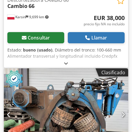
Cambio
66
EUR 38,000
Karsin
9,699 km
precio fijo IVA no incluído
Consultar
Llamar
Estado:
bueno (usado)
, Diámetro del tronco: 100-660 mm
Alimentador transversal y longitudinal incluido Credpfx
Asv Ap Sieavof
Clasificado