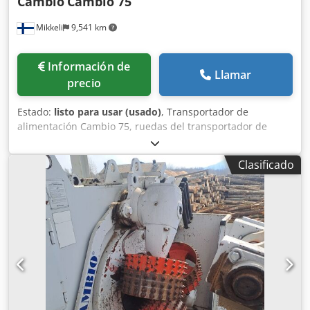
Cambio
Cambio 75
Mikkeli
9,541 km
Información de
Llamar
precio
Estado:
listo para usar (usado)
, Transportador de
alimentación Cambio 75, ruedas del transportador de
alimentación Crodpfxov Irvue Aavof
Clasificado