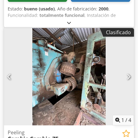
Estado:
bueno (usado)
, Año de fabricación:
2000
,
Funcionalidad:
totalmente funcional
, Instalación de
descortezado Cambio 500 compuesta por: Centraje de
entrada. Cambio 500: Apertura del rotor 495 mm. Diámetro
Clasificado
mínimo del tronco 90 mm. Crsdswxdimepfx Aavjf Motor
principal 55 kW. Motor de avance 11 kW. 80 m/min. Rotor e
rodillos de avance hidráulicos. Unidad de control de
salida. Tolva basculante para madera larga. Repuestos.
1
/
4
Peeling