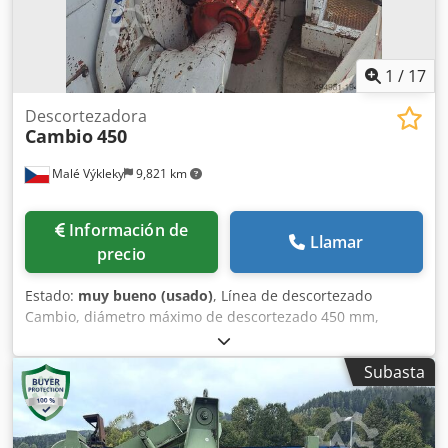
1
/
17
Descortezadora
Cambio
450
Malé Výkleky
9,821 km
Información de
Llamar
precio
Estado:
muy bueno (usado)
, Línea de descortezado
Cambio, diámetro máximo de descortezado 450 mm,
transportador transversal de alimentación de 12,5 m de
longitud Crsdpfxswvhkvo Aavof
Subasta