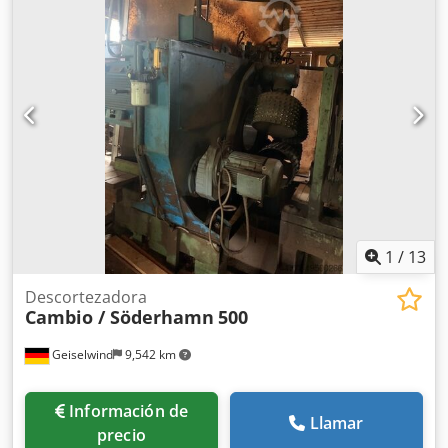
unidad de alimentación (hacia el transportador) y la
unidad de salida (sistema de ruedas) están incluidas. En
2021 se sustituyó completamente el rotor por uno
reacondicionado de fábrica (factura disponible). ¡Los
cuadros eléctricos no están incluidos! Estimamos el año de
fabricación a finales de los años noventa. Se pueden
enviar vídeos de la máquina.
1
/
13
Descortezadora
Cambio / Söderhamn
500
Geiselwind
9,542 km
Información de
Llamar
precio