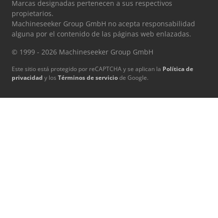
Marcas designadas pertenecen a sus respectivos
propietarios.
Machineseeker Group GmbH no acepta responsabilidad
alguna por el contenido de las páginas web enlazadas.
© 1999 - 2026 Machineseeker Group GmbH
Este sitio está protegido por reCAPTCHA y se aplican la
Política de
privacidad
y los
Términos de servicio
de Google.