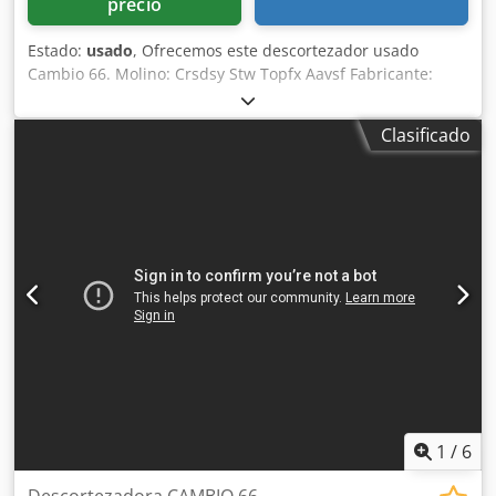
precio
Estado:
usado
, Ofrecemos este descortezador usado
Cambio 66. Molino: Crsdsy Stw Topfx Aavsf Fabricante:
HAGBY BIL & SMIDE AB Tipo: RWP-14 EU Número de serie:
529 Año de fabricación: 2017 Si tiene preguntas o necesita
Clasificado
información adicional, no dude en enviarnos un mensaje o
contactarnos por teléfono.
1
/
6
Descortezadora CAMBIO 66