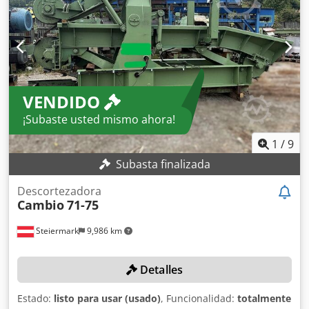
VENDIDO
¡Subaste usted mismo ahora!
1
/
9
Subasta finalizada
Descortezadora
Cambio
71-75
Steiermark
9,986 km
Detalles
Estado:
listo para usar (usado)
, Funcionalidad:
totalmente