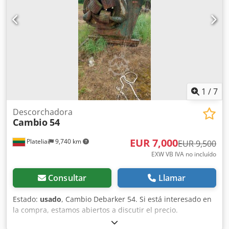
1
/
7
Descorchadora
Cambio
54
EUR 7,000
Plateliai
9,740 km
EUR 9,500
EXW VB IVA no incluído
Consultar
Llamar
Estado:
usado
, Cambio Debarker 54. Si está interesado en
la compra, estamos abiertos a discutir el precio.
Crodpfsww A E Rex Aavsf