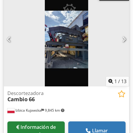
1
/
13
Descortezadora
Cambio
66
Izbica Kujawska
9,845 km
Información de
Llamar