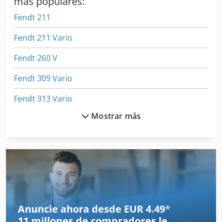
más populares:
Fendt 211
Fendt 211 Vario
Fendt 260 V
Fendt 309 Vario
Fendt 313 Vario
Mostrar más
Fendt 409 Vario
Fendt 411 Vario
Fendt 412 Vario
Fendt 413
Fendt 413 Vario
Anuncie ahora desde EUR 4.49
*
11 millones de compradores
le
Fendt 414 Vario