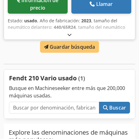
Información de
Llamar
precio
Estado:
usado
, Año de fabricación:
2023
, tamaño del
neumático delantero:
440/65R24
, tamaño del neumático
trasero:
540/65R34
, Equipamiento:
freno de aire
comprimido
,
Guardar búsqueda
Fendt 210 Vario usado
(1)
Busque en Machineseeker entre más que 200,000
máquinas usadas.
Buscar
Explore las denominaciones de máquinas