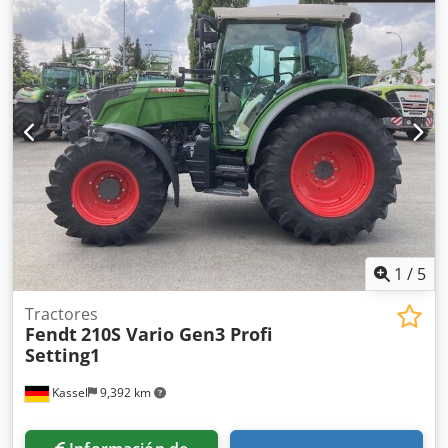
1
/
5
Tractores
Fendt
210S Vario Gen3 Profi
Setting1
Kassel
9,392 km