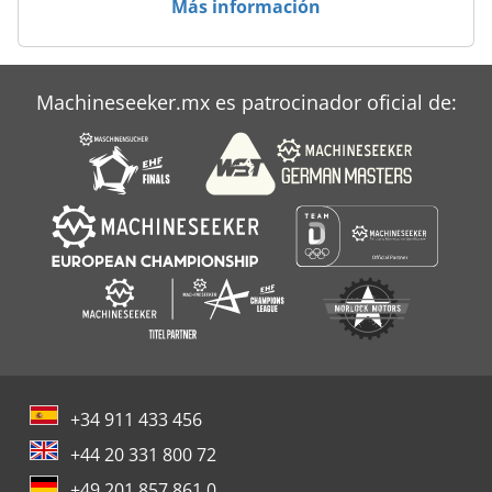
Más información
Fendt 926 Vario
Fendt 927
Machineseeker.mx es patrocinador oficial de:
Fendt 9470 X
+34 911 433 456
+44 20 331 800 72
+49 201 857 861 0