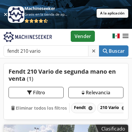
Machineseeker
A la aplicación
Gratis en la tienda de aplicaciones
Vender
Buscar
Fendt 210 Vario de segunda mano en
venta
(1)
Filtro
Relevancia
Fendt
210 Vario
Eliminar todos los filtros
Clasificado