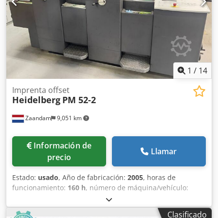
1
/
14
Imprenta offset
Heidelberg
PM 52-2
Zaandam
9,051 km
Información de
Llamar
precio
Estado:
usado
, Año de fabricación:
2005
, horas de
funcionamiento:
160 h
, número de máquina/vehículo:
RS000562
, Tamaño: 36 x 52 cm, CPtronic, Easyplate,
sistema de humectación Alcolor, limpieza de la zona no
Clasificado