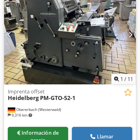
1
/
11
Imprenta offset
Heidelberg
PM-GTO-52-1
Obererbach (Westerwald)
9,316 km
Información de
Llamar