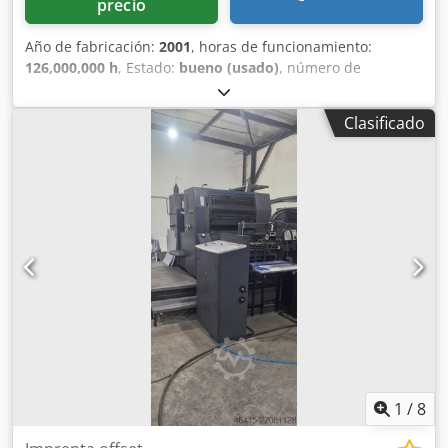
precio
Año de fabricación:
2001
, horas de funcionamiento:
126,000,000 h
, Estado:
bueno (usado)
, número de
máquina/vehículo:
204750
, Impresión a doble cara y
sencilla 2/2 - 4/0 CPC 1-04: Tecnología de control y
Clasificado
regulación Sistema de humectación de película Alcolor
Cambio semiautomático de planchas Grafix Alphatronic
200: Sistema de aplicación de polvo Enfriamiento y
circulación de Technotrans Sistema automático de lavado
de los rodillos entintadores Sistema de lavado del mantel
de caucho Dedpfx Ajlml Nhjp Hjkr Staticstar Compact:
Equipo antiestático Contador de impresiones: 126
millones.
1
/
8