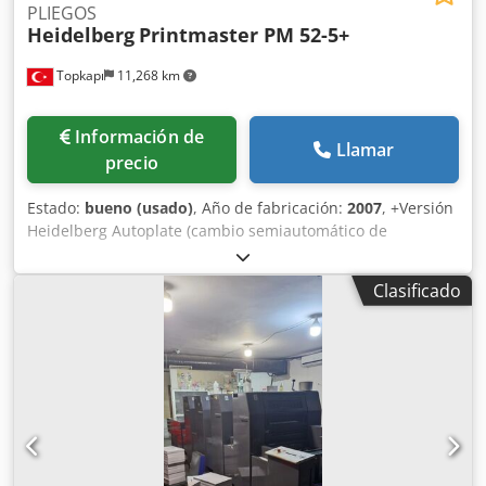
PLIEGOS
Heidelberg
Printmaster PM 52-5+
Topkapı
11,268 km
Información de
Llamar
precio
Estado:
bueno (usado)
, Año de fabricación:
2007
, +Versión
Heidelberg Autoplate (cambio semiautomático de
planchas) Dispositivo de lavado de rodillos entintadores
Refrigeración Baldwin Mesa de control Prinect Classic
Clasificado
Center Dispositivo de pulverización de polvo Dkodpfx Aow
A Rgysp Hsr Sistema de humidificación por película Alcolor
Contador de impresiones: 115 millones.