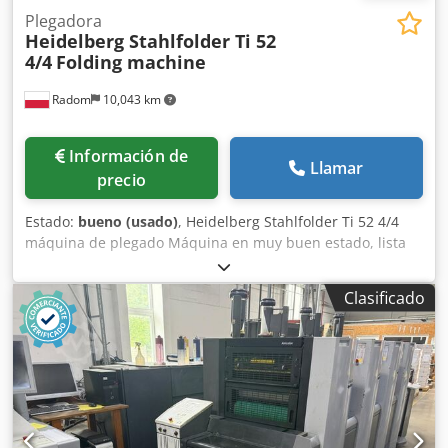
Plegadora
Heidelberg Stahlfolder Ti 52
4/4
Folding machine
Radom
10,043 km
Información de
Llamar
precio
Estado:
bueno (usado)
, Heidelberg Stahlfolder Ti 52 4/4
máquina de plegado Máquina en muy buen estado, lista
para su funcionamiento. Especificaciones técnicas:
Tamaño mínimo de papel: 105 x 150 mm Dkjdpozlgc Tjfx
Clasificado
Ap Hor Tamaño máximo de papel: 520 x 840 mm
Alimentación de papel con apilamiento alto Configuración:
– 4 cassettes en el primer módulo Ti-52 – 4 cassettes en el
segundo módulo 2.Ti-52 – Entrega móvil Control de
velocidad de plegado infinitamente variable mediante
inversor Reducción de ruido de cassette Compresor
incluido Sensor de doble hoja Contador electrónico con