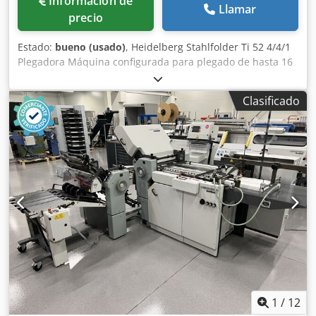
Información de
Llamar
precio
Estado:
bueno (usado)
, Heidelberg Stahlfolder Ti 52 4/4/1
Plegadora Máquina configurada para plegado de hasta 16
páginas. Especificaciones técnicas: Tamaño mínimo de
papel: 105 x 150 mm Tamaño máximo de papel: 520 x 840
Clasificado
mm Alimentación de alta pila Dksdpezmu Hisfx Ap Hsr
Configuración: – 4 cassettes en el primer módulo Ti-52 – 4
cassettes en el segundo módulo 2.Ti-52 – 1 cuchilla
electrónica – Entrega móvil Ajuste de velocidad de plegado
controlado por inversor Reducción de ruido de cassette
Compresor Becker Sensor de doble hoja Contador
electrónico con agrupamiento Entrega eléctrica con
velocidad de entrega ajustable. Incluye repuestos,
herramientas y documentación. La máquina está en buen
estado y lista para funcionar.
1
/
12