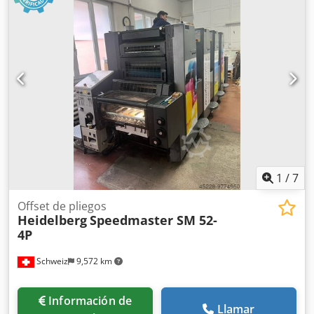
coche Versión Plus Alimentador de tiras - Alimentador de
tiras Mediprint STR 4.1 polinizadores secos Inspección de
video en línea por WhatsApp - MS Zoom - Telegram En
stock Emskirchen/Nürnberg - Disponible de inmediato - Se
puede probar Dedpev Ak S Rofx Ap Hokr
1
/
7
Offset de pliegos
Heidelberg
Speedmaster SM 52-
4P
Schweiz
9,572 km
Información de
Llamar