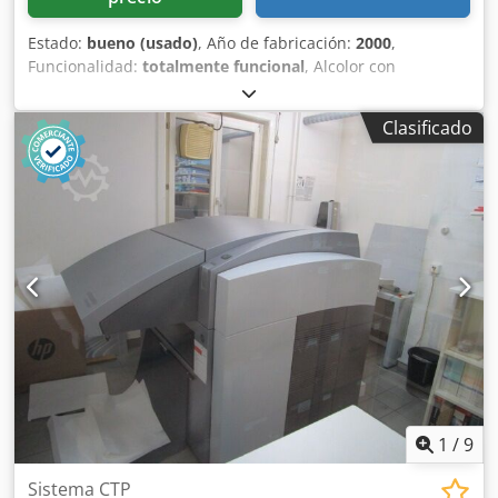
Estado:
bueno (usado)
, Año de fabricación:
2000
,
Funcionalidad:
totalmente funcional
, Alcolor con
refrigeración Baldwin todos los dispositivos de lavado
Autoplate Dkjdpfxsxyfi Is Ap Hjr CPTronic control remoto de
Clasificado
tinta: CPC 1-04 salida de alto apilado extendida con
secador IR aprox. 94 millones de impresiones
1
/
9
Sistema CTP