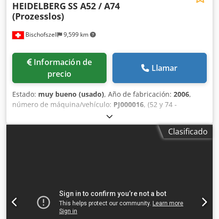
HEIDELBERG
SS A52 / A74
(Prozesslos)
Bischofszell
9,599 km
Información de
Llamar
precio
Estado:
muy bueno (usado)
, Año de fabricación:
2006
,
número de máquina/vehículo:
PJ000016
, (52 y 74 -
LICENCIA DE SOFTWARE PARA AMBOS FORMATOS) Tipo:
PJ.003.0000 Rendimiento: hasta 11 placas/hora
Clasificado
(dependiendo del tipo de placa utilizada) Formato: 52 y 74
con licencia de software para ambos formatos Formatos de
paneles (alto x ancho): desde 240 x 240 mm hasta 670 x
750 mm Espesor de la placa: 0,15 mm - 0,30 mm
Resolución: 2540 dpi, máx. 300 lpi, trama AM y FM
Contador de material: 26298,03 m2 Contador de platos:
81600 piezas Contador de exposiciones: 81322 piezas
Material total utilizado: 27988,8 m2 Total de todas las
placas: 86417 piezas Total de todas las exposiciones: 86220