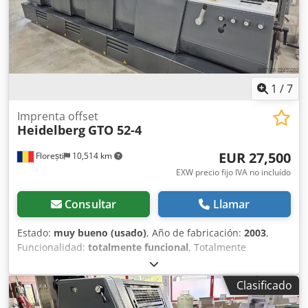
1
/
7
Imprenta offset
Heidelberg
GTO 52-4
EUR 27,500
Florești
10,514 km
EXW precio fijo IVA no incluído
Consultar
Llamar
Estado:
muy bueno (usado)
, Año de fabricación:
2003
,
Funcionalidad:
totalmente funcional
, Totalmente
operativa. La máquina se encuentra en muy buen estado.
Actualmente en producción. Se pueden realizar pruebas.
Clasificado
Djdpfx Apezqfdms Hekr