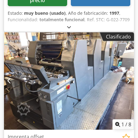
precio
Estado:
muy bueno (usado)
, Año de fabricación:
1997
,
Funcionalidad:
totalmente funcional
, Ref. STC: G-022-7709
Dkedezcfrvjpfx Ap Hjr Heidelberg PM-GTO-52-1, año de
fabricación: 1997, tirada: aprox. 62 millones. Formato:
Clasificado
360x520 mm, 1 color. Equipamiento: - Versión Plus:
preparada para sistema de numeración y perforación. -
Unidad de numeración - Unidad de perforación - Sistema
de humectación directa (Heidelberg para GTO 52) -
Dispositivo de aplicación de polvo - Equipo básico para
perforación y corte -->Disponible a partir de: 07/2026
1
/
8
Imprenta offset