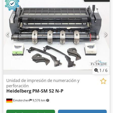
imprimible, limpieza del cilindro de impresión, hojas de
tinta segmentadas, sistema de refrigeración y
recirculación de Baldwin. Dkjdpfxsztappo Ap Hor
1
/
6
Unidad de impresión de numeración y
perforación
Heidelberg
PM-SM 52 N-P
Emskirchen
9,576 km