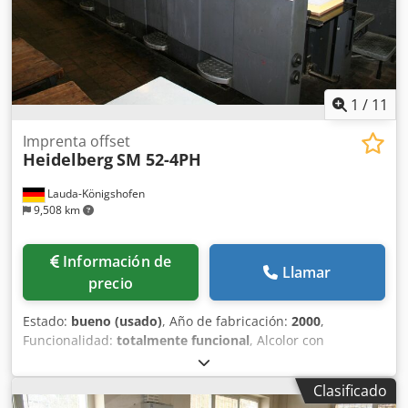
1
/
11
Imprenta offset
Heidelberg
SM 52-4PH
Lauda-Königshofen
9,508 km
Información de
Llamar
precio
Estado:
bueno (usado)
, Año de fabricación:
2000
,
Funcionalidad:
totalmente funcional
, Alcolor con
refrigeración Baldwin todos los dispositivos de lavado
Autoplate CPTronic control remoto de tinta: CPC 1-04 salida
Clasificado
de alto apilado extendida con secador IR Dedpfx Aeyf Hh