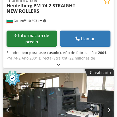
Imprenta offset
Heidelberg
PM 74 2 STRAIGHT
NEW ROLLERS
София
10,803 km
Información de
Llamar
precio
Estado:
listo para usar (usado)
, Año de fabricación:
2001
,
PM 74-2 Año 2001 Directa (Straight) 22 millones de
impresiones Dkjdezb Nxkjpfx Ap Her Montaje de planchas
fácil Humedecedor Alcolor con Technotrans Polvoreador
Clasificado
Grafix Alfatronic 200 Engranajes sin daños Herramientas y
libros Rodillos completamente nuevos