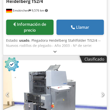
Heidelberg
T52/4
Emskirchen
9,576 km
Información de
Llamar
precio
Estado:
usado
, Plegadora Heidelberg Stahlfolder Ti52/4 --
Nuevos rodillos de plegado-- Año 2003 - Nº de serie:
F.00235 Alimentador de pila plana Ancho de trabajo máx.:
520 mm Dksdpfxexu Ufuo Ap Hjr 1ª estación: 4 bolsillos
Clasificado
Entrega de cinta en cascada Stahl SAK Incluye manuales
Inspección de vídeo online por WhatsApp - MS Zoom -
Telegram En stock en Emskirchen/Núremberg - Disponible
de inmediato - Se puede probar