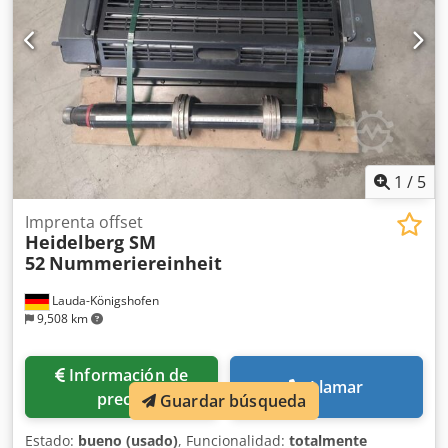
1
/
5
Imprenta offset
Heidelberg SM
52
Nummeriereinheit
Lauda-Königshofen
9,508 km
Información de
Llamar
precio
Guardar búsqueda
Estado:
bueno (usado)
, Funcionalidad:
totalmente