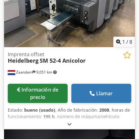
agrupamiento Entrega eléctrica con velocidad ajustable
Incluye repuestos, herramientas y documentación
Fabricado en Alemania.
1
/
8
Imprenta offset
Heidelberg
SM 52-4 Anicolor
Zaandam
9,051 km
Información de
Llamar
precio
Estado:
bueno (usado)
, Año de fabricación:
2008
, horas de
funcionamiento:
195 h
, número de máquina/vehículo:
GS000155
, Tamaño 36 x 52 cm, sistema de humectación
Alcolor, sistema de refrigeración y recirculación
Technotrans, sistema de entintado Anicolor, enfriador