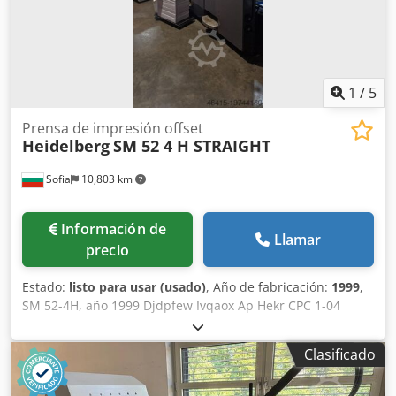
1
/
5
Prensa de impresión offset
Heidelberg
SM 52 4 H STRAIGHT
Sofia
10,803 km
Información de
Llamar
precio
Estado:
listo para usar (usado)
, Año de fabricación:
1999
,
SM 52-4H, año 1999 Djdpfew Ivqaox Ap Hekr CPC 1-04
Aproximadamente 140 millones de impresiones
Humectador ALCOLOR Refrigerador eléctrico MG Autoplate
Clasificado
Dispositivo de limpieza de rodillos entintadores Dispositivo
de limpieza de mantillas Polvoreador Grafix Alphatronic