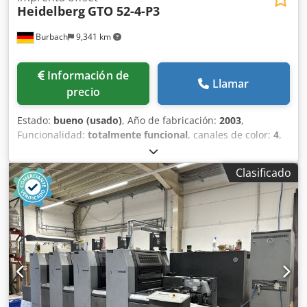
Heidelberg
GTO 52-4-P3
Burbach
9,341 km
Información de
Llamar
precio
Estado:
bueno (usado)
, Año de fabricación:
2003
,
Funcionalidad:
totalmente funcional
, canales de color:
4
,
Versión Plus: preparada para dispositivo de numeración y
perforación Reversión 2:2 Classic Center Unidad de
Clasificado
espolvorado Control electrónico de doble hoja Rodillos
nuevos VARN Kompac III La Heidelberg GTO 52-4-P3 es una
impresora offset de pequeño formato de cuatro colores,
reconocida especialmente por su fiabilidad y precisión en
la impresión comercial. Este modelo dispone de un
sistema integrado de volteo (Perfecting), que permite la
impresión a doble cara de las hojas en un solo paso.
Especificaciones técnicas principales: Formato máximo de
hoja: 360 x 520 mm (formato B3) Formato mínimo de hoja: