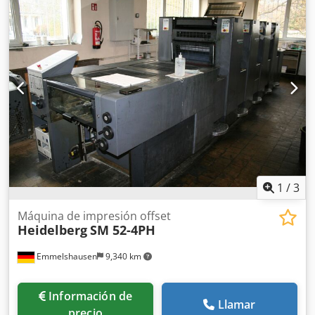
Djp Hekr aprox. 94 millones de impresiones
1
/
3
Máquina de impresión offset
Heidelberg
SM 52-4PH
Emmelshausen
9,340 km
Información de
Llamar
precio