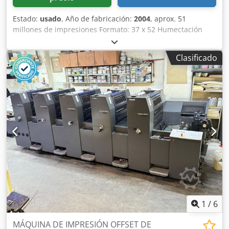
Estado:
usado
, Año de fabricación:
2004
, aprox. 51
millones de impresiones Formato: 37 x 52 Humectación
Alcolor Versión Minus Autoplate Dispositivo automático de
lavado de mantilla Aparato de talco Dsdpfx Ajxyf Hmop
Clasificado
Hskr Accesorios: Troqueladora manual de planchas
Disponible a corto plazo
1
/
6
MÁQUINA DE IMPRESIÓN OFFSET DE