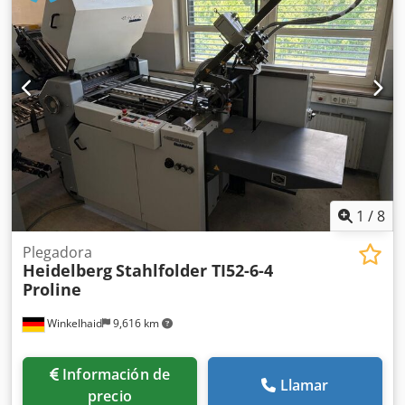
200 Secador IR HEIDELBERG Entrega en pila alta Libre de
daños Grippers cambiados en 2021, alimentador renovado
en 2021.
1
/
8
Plegadora
Heidelberg
Stahlfolder TI52-6-4
Proline
Winkelhaid
9,616 km
Información de
Llamar
precio