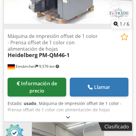
1
/
6
Máquina de impresión offset de 1 color
- Prensa offset de 1 color con
alimentación de hojas
Heidelberg
PM-QM46-1
Emskirchen
9,576 km
Información de
Llamar
precio
Estado:
usado
, Máquina de impresión offset de 1 color -
Prensa offset de 1 color con alimentación de hojas
Heidelberg PM-QM46-1 Año 2005 - Nro. de serie. 965406
Tamaño de hoja mín. 140 mm × 89 mm - máx. 340 x 460
Clasificado
mm Velocidad de impresión máx. 10.000sh/h Espesor 0,04
mm – 0,3 mm Sistema de amortiguación DDS placa de