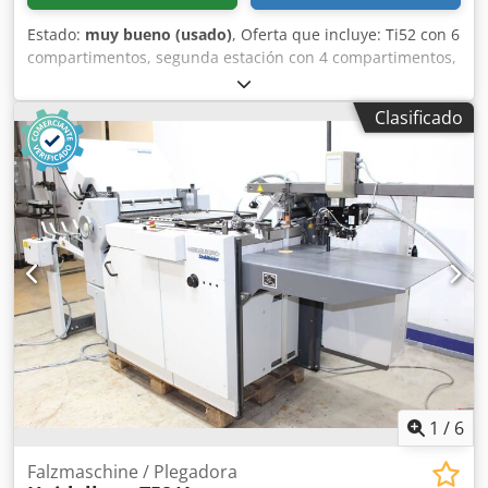
Estado:
muy bueno (usado)
, Oferta que incluye: Ti52 con 6
compartimentos, segunda estación con 4 compartimentos,
alimentador Tremat, en muy buen estado, año de
fabricación 2009, incluye mesa de trabajo SAK-52,
Clasificado
opcionalmente disponible VFZ52. Dodpfjzmp Nrsx Ap Hokr
1
/
6
Falzmaschine / Plegadora