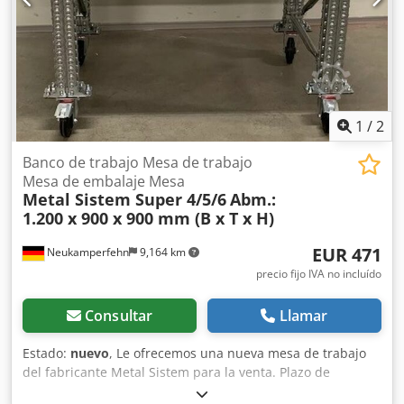
celosía atornillada) 888 mm de altura 700 mm de
profundidad 04 travesaños para mesa de trabajo, nuevos
Tipo de travesaño: TS Dimensiones del perfil: 70 x 42 x 3
mm Luz: 920 mm Color del material: completamente
galvanizado 01 tablero de trabajo, nuevo Tipo de madera:
MDF Grosor: 28 mm Dimensiones: 900 x 1.200 mm Color
del material: negro 03 estantes de acero, nuevos
1
/
2
Dimensiones: 300 x 700 mm Tipo: H29/D 01 juego de
escuadras, nuevo Para la fijación del tablero de trabajo
Banco de trabajo Mesa de trabajo
Dedpfehq Twysx Akwokr 08 ganchos de seguridad, nuevos
Mesa de embalaje Mesa
Metal Sistem Super 4/5/6
Abm.:
Color del material: completamente galvanizado
1.200 x 900 x 900 mm (B x T x H)
EUR 471
Neukamperfehn
9,164 km
precio fijo IVA no incluído
Consultar
Llamar
Estado:
nuevo
, Le ofrecemos una nueva mesa de trabajo
del fabricante Metal Sistem para la venta. Plazo de
entrega: aproximadamente 3-4 semanas. Datos técnicos de