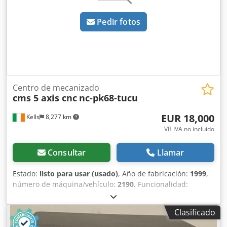
Pedir fotos
Centro de mecanizado
cms 5 axis cnc
nc-pk68-tucu
EUR 18,000
Kells
8,277 km
VB IVA no incluído
Consultar
Llamar
Estado:
listo para usar (usado)
, Año de fabricación:
1999
,
número de máquina/vehículo:
2190
, Funcionalidad:
totalmente funcional
, horas de funcionamiento:
3,500 h
,
Centro de mecanizado CNC de 5 ejes, utilizado para
Clasificado
múltiples aplicaciones, con una nueva pantalla táctil y
adaptado a un nuevo husillo refrigerado por aire,