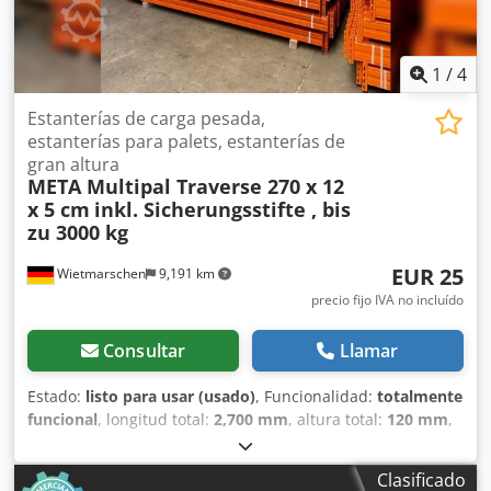
1
/
4
Estanterías de carga pesada,
estanterías para palets, estanterías de
gran altura
META Multipal Traverse 270 x 12
x 5 cm
inkl. Sicherungsstifte , bis
zu 3000 kg
EUR 25
Wietmarschen
9,191 km
precio fijo IVA no incluído
Consultar
Llamar
Estado:
listo para usar (usado)
, Funcionalidad:
totalmente
funcional
, longitud total:
2,700 mm
, altura total:
120 mm
,
ancho total:
50 mm
, capacidad de carga:
3,000 kg
, Meta
Multipal travesaños – aprox. 270 cm | revisados y de
Clasificado
segunda mano Los travesaños Meta Multipal de