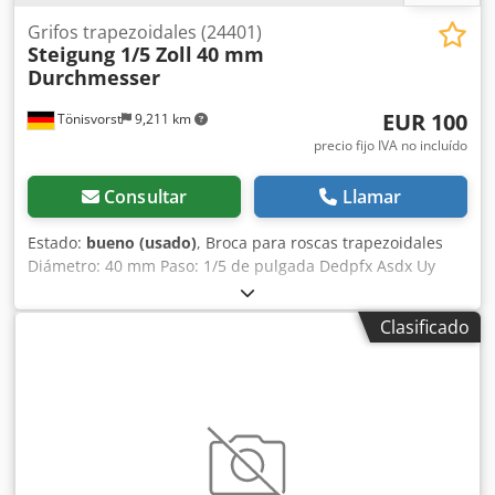
Grifos trapezoidales (24401)
Steigung 1/5 Zoll
40 mm
Durchmesser
EUR 100
Tönisvorst
9,211 km
precio fijo IVA no incluído
Consultar
Llamar
Estado:
bueno (usado)
, Broca para roscas trapezoidales
Diámetro: 40 mm Paso: 1/5 de pulgada Dedpfx Asdx Uy
Iekwjkr
Clasificado