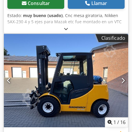
acero inoxidable. Dimensiones internas: altura 1400 mm,
Consultar
Llamar
profundidad 750 mm, anchura 1270 mm. Dimensiones
externas: altura 1985 mm, profundidad 980 mm, anchura
Estado:
muy bueno (usado)
, Cnc mesa giratoria, Nikken
2320 mm. Dimensiones externas con módulo de
5AX-230 4 y 5 ejes para Mazak etc fue montado en un VTC
iluminación: altura 2450 mm. Una puerta con ventana de
300, debido a la nueva máquina de 5 ejes ahora a la venta,
observación. Interfaz para conexión a ordenador.
Dkjdpsp U Umkjfx Akwsr
Clasificado
Dksdpfxjzpv Ias Akwer Conexión 3/N/PE 400 V ±10 %, 50 Hz.
Marcado CE, con ruedas, en muy buen estado. Pasamuros
de ∅ 50 mm. Refrigeración por aire. Refrigerante R404A.
Peso: aproximadamente 480 kg + 130 kg (módulo de
iluminación). Este armario está disponible para la venta en
4 unidades. Si tiene alguna pregunta, no dude en ponerse
en contacto con nosotros.
1
/
16