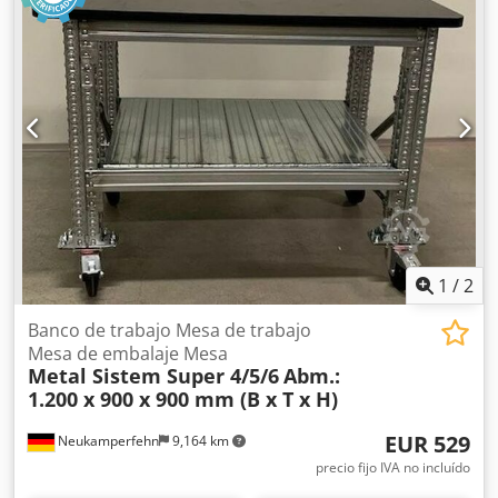
cambiador de herramientas y sistema Renishaw (opcional).
Dksdpfx Aezhaqcskwjr
1
/
2
Banco de trabajo Mesa de trabajo
Mesa de embalaje Mesa
Metal Sistem Super 4/5/6
Abm.:
1.200 x 900 x 900 mm (B x T x H)
EUR 529
Neukamperfehn
9,164 km
precio fijo IVA no incluído