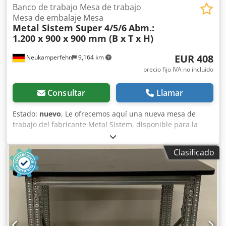
giratorias con freno, nuevas 01 juego de escuadras, nuevo
Banco de trabajo Mesa de trabajo
Para fijar el tablero de trabajo 08 ganchos de seguridad,
Mesa de embalaje Mesa
Metal Sistem Super 4/5/6
Abm.:
nuevos Color del material: totalmente galvanizado
1.200 x 900 x 900 mm (B x T x H)
EUR 408
Neukamperfehn
9,164 km
precio fijo IVA no incluído
Consultar
Llamar
Estado:
nuevo
, Le ofrecemos aquí una nueva mesa de
trabajo del fabricante Metal Sistem, disponible para la
venta. Plazo de entrega: aproximadamente 3-4 semanas.
Datos técnicos de la mesa de trabajo: Fabricante: Metal
Clasificado
Sistem Tipo: Super 4/5/6 Ancho de la mesa de trabajo:
1.200 mm Profundidad de la mesa de trabajo: 900 mm
Altura de la mesa de trabajo: 900 mm El suministro
incluye: 02 soportes para mesa de trabajo, nuevos Color
del material: completamente galvanizado Tipo de soporte:
TS4 Incluye refuerzos transversales y diagonales, placas de
base Los soportes están premontados (estructura de