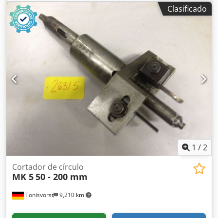
remachadora de doble cabezal para colocar dos remaches
Clasificado
simultáneamente en archivadores de anillas, muestrarios
y productos similares. Grosor de cartón: 0,5-4 mm Tamaño
máximo de cartón: 1000 x 900 mm Peso: 170 kg
Djdpezhkicsfx Akwskr Suministro neumático: 6-8 bar
Alimentación automática de remaches, perforación de
material y mecanismo de cierre.
1
/
2
Cortador de círculo
MK 5
50 - 200 mm
Tönisvorst
9,210 km