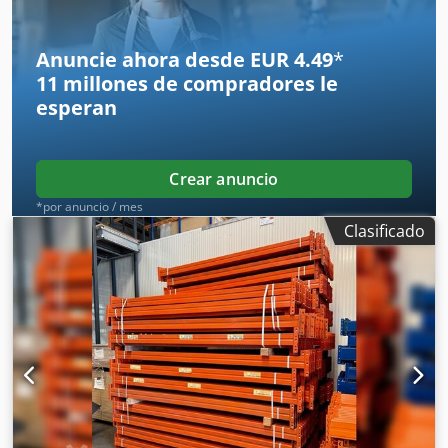
aguja. Dkodpfx Aszr Ur Aokwjr
Anuncie ahora desde EUR 4.49
*
11 millones de compradores
le
esperan
Crear anuncio
*por anuncio / mes
Clasificado