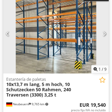
Dispositivo de ajuste de horquillas Kaup NUEVO, 4,8T,
ofrecemos servicio de revisión, contáctenos. 1KG 20X20X20
466B. Desde su reacondición, el vehículo solo ha
Dodpfxsymfd He Akwokr
funcionado durante 45 horas, y se han realizado todas las
inspecciones de seguridad y el mantenimiento necesarios.
Si tiene alguna pregunta, no dude en contactarnos.
1
/
9
Estantería de paletas
10x13,7 m lang, 5 m hoch, 10
Schutzecken
50 Rahmen, 240
Traversen (3300) 3,25 t
EUR 19,540
Neubeuern
9,765 km
precio fijo IVA no incluído