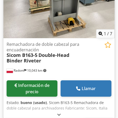
1
/
7
Remachadora de doble cabezal para
encuadernación
Sicom B163-5
Double-Head
Binder Riveter
Radom
10,043 km
Información de
Llamar
precio
Estado:
bueno (usado)
, Sicom B163-5 Remachadora de
doble cabezal para archivadores Fabricante: Sicom, Italia
Muy buen estado, lista para producción. Máquina