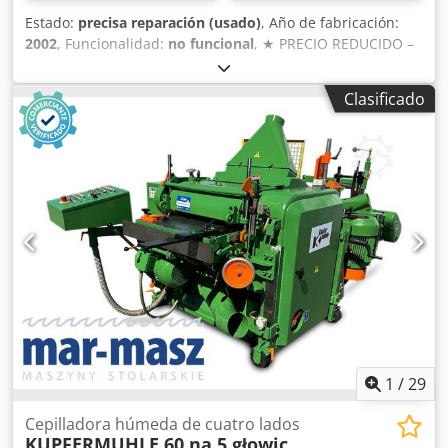
Estado:
precisa reparación (usado)
, Año de fabricación:
2002
, Funcionalidad:
no funcional
, ★ PRECIO REDUCIDO –
VENTA RÁPIDA: 50.000 € (antes 80.000 €) ★ Estamos
vendiendo 3 secadores de madera Imea 2002 (Imea) +
Clasificado
Generador de vapor + Caldera (Elbi). 3 secadores de
madera y 1 generador de vapor: Dimensiones: 12.5 m x 7.2
m x 4.2 m 📐 Capacidad de cada secador: 220 m3 de
madera 🌳 Generador de vapor: 8.5 m x 6 m x 5 m 📐
Estructura de aluminio, paneles sándwich 🏗️ Caldera para
madera y aserrín: Equipada con un sistema de bombeo,
tuberías y una caldera Potencia: 3,500,000 kCal/h (40,000
kW) Todo funciona en un sistema automatizado. Dkjdpfx
Aopugxnjkwjr Total: 50,000 € sin IVA 💰 El desmontaje debe
ser realizado por el comprador 🔧 El vendedor puede
ayudar poniendo a disposición un manipulador
telescópico 📍 Dirección de recogida: Teiu 337291,
Rumania 🌍 Para obtener más información o hacer una
oferta, por favor contáctenos.
1
/
29
Cepilladora húmeda de cuatro lados
KUPFERMUHLE 60 na 5 głowic