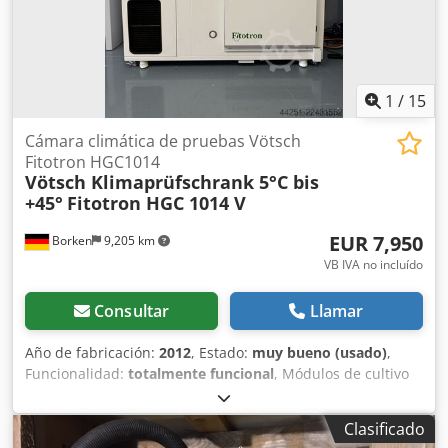
1
/
15
Cámara climática de pruebas Vötsch
Fitotron HGC1014
Vötsch Klimaprüfschrank 5°C bis
+45°
Fitotron HGC 1014 V
EUR 7,950
Borken
9,205 km
VB IVA no incluído
Consultar
Llamar
Año de fabricación:
2012
, Estado:
muy bueno (usado)
,
Funcionalidad:
totalmente funcional
, Módulos de cultivo
vegetal Fitotron®, modelo HGC 1014 V, que incluyen
módulo de iluminación HQI-T y lámpara de kriptón. Rango
Clasificado
de temperatura: +5 °C - +45 °C para pruebas de