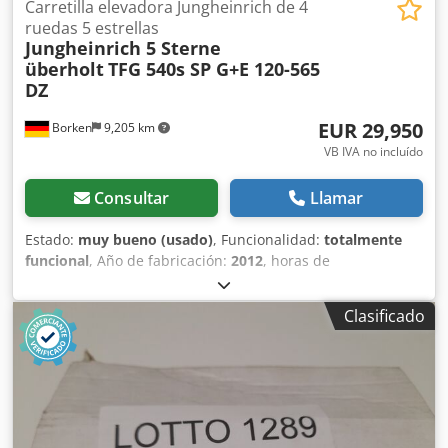
Carretilla elevadora Jungheinrich de 4
ruedas 5 estrellas
Jungheinrich 5 Sterne
überholt
TFG 540s SP G+E 120-565
DZ
EUR 29,950
Borken
9,205 km
VB IVA no incluído
Consultar
Llamar
Estado:
muy bueno (usado)
, Funcionalidad:
totalmente
funcional
, Año de fabricación:
2012
, horas de
funcionamiento:
7,792 h
, capacidad de carga:
4,000 kg
,
altura de elevación:
5,650 mm
, centro de carga:
500 mm
,
Clasificado
tipo de combustible:
gas
, Certificado DGUV hasta:
11/2025
,
longitud de la horquilla:
1,600 mm
, estado del neumático:
95 %
, peso en vacío:
7,183 kg
, color:
amarillo
, Ofrecemos
un carretilla elevadora de Jungheinrich absolutamente de
primera calidad. Fue reacondicionada por completo por
Jungheinrich en 2021, recibiendo una calificación de 5