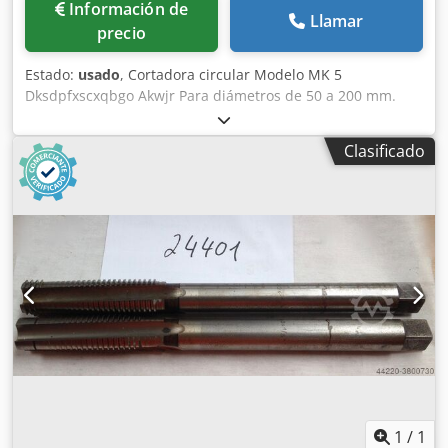
Información de
Llamar
precio
Estado:
usado
, Cortadora circular Modelo MK 5
Dksdpfxscxqbgo Akwjr Para diámetros de 50 a 200 mm.
Clasificado
1
/
1