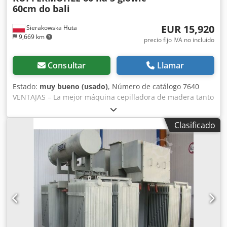
60cm do bali
EUR 15,920
Sierakowska Huta
9,669 km
precio fijo IVA no incluído
Consultar
Llamar
Estado:
muy bueno (usado)
, Número de catálogo 7640
VENTAJAS – La mejor máquina cepilladora de madera tanto
húmeda como seca – Ideal para el procesamiento de
troncos, tarima, etc. – 2 ejes cepilladores + 3 husillos –
Clasificado
Fabricada por la marca alemana KUPFERMUHLE Dksdpfx
Aozrk T Ajkwor – Cepilladora usada, en muy buen estado
DATOS TÉCNICOS - Ancho máximo de cepillado: 610 mm -
Altura máxima de cepillado: 200 mm - Desde la parte
superior: - Rollo de arrastre dentado de entrada -
Trinquetes - Presión - 2 rodillos de arrastre dentados -
Presión - Eje cepillador de 610 mm, 6 cuchillas, 15 kW -
Presiones - Rodillo de salida liso - Desde la parte inferior: -
Presor lateral en la entrada - Guía - Mesa de entrada -
Rodillo de arrastre dentado - Eje cepillador de 610 mm, 6