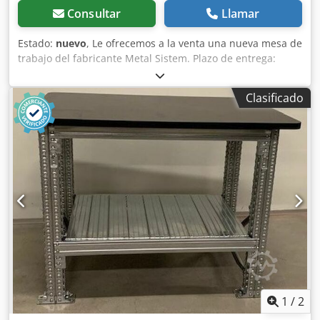
Consultar
Llamar
Estado:
nuevo
, Le ofrecemos a la venta una nueva mesa de
trabajo del fabricante Metal Sistem. Plazo de entrega:
aproximadamente 3-4 semanas. Datos técnicos de la mesa
de trabajo: Fabricante: Metal Sistem Modelo: Super 4/5/6
Clasificado
Ancho de la mesa de trabajo: 1.200 mm Profundidad de la
mesa de trabajo: 900 mm Altura de la mesa de trabajo: 900
mm El suministro incluye: 02 soportes para mesa de
trabajo, nuevos Color del material: totalmente galvanizado
Tipo de soporte: TS4 Incluye barras transversales y
diagonales, placas de base Los soportes están
premontados (estructura de celosía atornillada) Altura: 723
mm Profundidad: 700 mm 04 travesaños para mesa de
trabajo, nuevos Tipo de travesaño: TS Dimensiones del
perfil: 70 x 42 x 3 mm Luz libre: 920 mm Color del material:
totalmente galvanizado Djdpfxohq Txhs Akwekr 01 tablero
de trabajo, nuevo Tipo de madera: MDF Grosor: 28 mm
Dimensiones: 900 x 1.200 mm Color del material: negro 03
estantes de acero, nuevos Dimensiones: 300 x 700 mm
1
/
2
Tipo: H29/D 02 ruedas giratorias, nuevas 02 ruedas