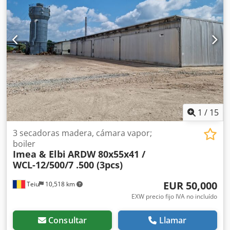
1
/
15
3 secadoras madera, cámara vapor;
boiler
Imea & Elbi
ARDW 80x55x41 /
WCL-12/500/7 .500 (3pcs)
EUR 50,000
Teiu
10,518 km
EXW precio fijo IVA no incluído
Consultar
Llamar