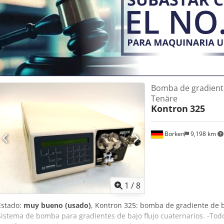
Bomba de gradiente
Tenäre
Kontron
325
Borken
9,198 km
1
/
8
Estado:
muy bueno (usado)
, Kontron 325: bomba de gradiente de ba
Sistema de bomba para gradientes de bajo flujo cuaternarios. -Todo