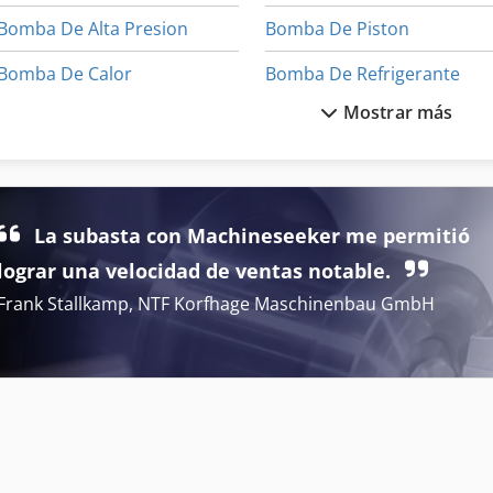
Bomba De Alta Presion
Bomba De Piston
Bomba De Calor
Bomba De Refrigerante
Mostrar más
Bomba De Concreto
Bomba De Tinta
Bomba De Engranajes
Bomba De Tornillo
Bomba De Engranajes Internos
Bomba De Varilla
La subasta con Machineseeker me permitió
Bomba De Inmersión
Bomba Del Tanque
lograr una velocidad de ventas notable.
Frank Stallkamp, NTF Korfhage Maschinenbau GmbH