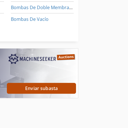
Bombas De Doble Membrana
Bombas De Vacío
Bombas De Émbolo Rotatorio
Bombas Estándar Química
Enviar subasta