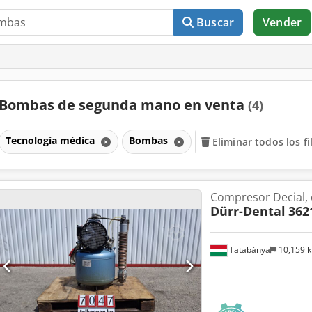
Buscar
Vender
Bombas de segunda mano en venta
(4)
Tecnología médica
Bombas
Eliminar todos los fi
Compresor Decial,
Dürr-Dental
362
Tatabánya
10,159 