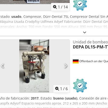
1
/
14
Estado:
usado
, Compresor, Dürr-Dental 75L Compresor Dental Sin A
Máquina Usada Crodpfsy Udfmex Adyef Fabricante: Dürr Dental G
generales: Ancho: 700 mm Fondo: 550 mm Altura: 890 mm Peso: 95 k
(Fabricante: Silit-Werke) Potencia: 1,5 kW Caudal de aspiración: 23
trabajo: 10 bar Velocidad: 1420 rpm Diseño: Unidad compresora de 
Unidad de bombeo
completamente exenta de aceite Año de fabricación: 1983 (construc
DEPA
DL15-PM-T
extremadamente duradera) Alimentación: 400 V La característica es
por refrigeración / unidad de condensación de alta capacidad instal
de cobre montada en el lateral de la máquina), que elimina compl
Offenbach an der Qu
comprimido. Al producir aire comprimido 100% exento de aceite, se
perfectamente adecuado para clínicas dentales, laboratorios dental
farmacéuticas/laboratorio o incluso para equipos industriales de 
cortadoras láser y de plasma), donde incluso una mínima presenci
dañar el sistema.
1
/
6
Año de fabricación:
2017
, Estado:
bueno (usado)
, Conexión de aire
Axspfx Adysrf Espacio requerido aprox. 212 x 265 x 200 mm (Anch