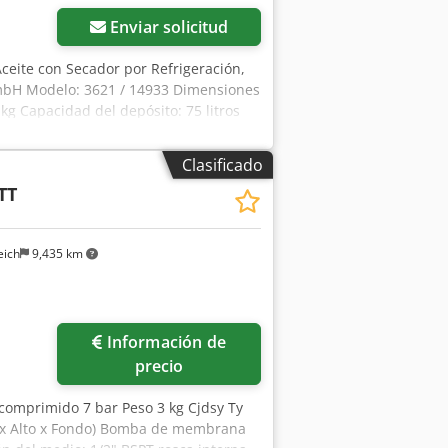
Enviar solicitud
ceite con Secador por Refrigeración,
mbH Modelo: 3621 / 14933 Dimensiones
g Capacidad del depósito: 75 litros
5 litros/minuto Presión máxima de
3 cilindros, monoetapa,
Clasificado
ción pesada de hierro fundido,
TT
pecial de esta unidad es el secador
ado de fábrica (la torre de serpentín
etamente la humedad del aire
eich
9,435 km
co y limpio, este compresor es
es, aplicaciones
precisión (como máquinas CNC,
a de humedad o vapor de aceite podría
Información de
precio
 comprimido 7 bar Peso 3 kg Cjdsy Ty
o x Alto x Fondo) Bomba de membrana