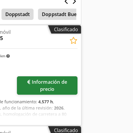
Doppstadt
Doppstadt Bueffel
Planta De Pintu
Clasificado
móvil
5
 km
Información de
precio
 de funcionamiento:
4,577 h
,
, año de la última revisión:
2026
,
s, homologación de carretera a 80
ctiva CE Ojo de enganche CE de 50 mm
egulable hidráulicamente Protección
Clasificado
móvil
torizado: 19.000 kg Motor diésel MTU