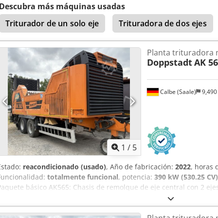
Descubra más máquinas usadas
Triturador de un solo eje
Trituradora de dos ejes
Planta trituradora 
Doppstadt
AK 56
Calbe (Saale)
9,490
1
/
5
Estado:
reacondicionado (usado)
, Año de fabricación:
2022
, horas
Funcionalidad:
totalmente funcional
, potencia:
390 kW (530.25 CV)
Paquete básico AK565: Chasis de remolque de eje central con 2 eje
km/h Sistema de frenos incl. ABS e iluminación conforme a la dire
incl. zapata de enganche Neumáticos 385/65 R22,5 Pata de apoyo r
Planta trituradora 
contra salpicaduras (guardabarros interior y lateral) Peso total au