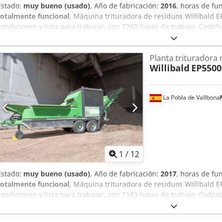
Estado:
muy bueno (usado)
, Año de fabricación:
2016
, horas de f
totalmente funcional
, Máquina trituradora de residuos Willibald E
condiciones y lista para trabajar, con 7260 horas de trabajo. Cedpfx
Planta trituradora 
Willibald
EP5500
La Pobla de Vallbona
1
/
12
Estado:
muy bueno (usado)
, Año de fabricación:
2017
, horas de f
totalmente funcional
, Máquina trituradora de residuos Willibald E
condiciones y lista para trabajar, con 7183 horas de trabajo. Codpez