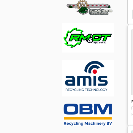
Plantas Moviles De Trituracion
Doppstadt Ak 230