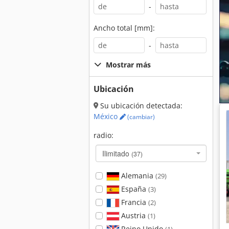
-
Ancho total [mm]:
-
Mostrar más
Ubicación
Su ubicación detectada:
México
(cambiar)
radio:
Ilimitado
(37)
Alemania
(29)
España
(3)
Francia
(2)
Austria
(1)
Reino Unido