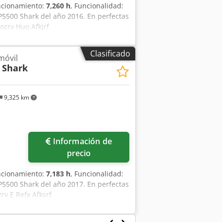
uncionamiento:
7,260 h
, Funcionalidad:
P5500 Shark del año 2016. En perfectas
ozrv Huo Afkjrf
Clasificado
móvil
 Shark
9,325 km
Información de
precio
uncionamiento:
7,183 h
, Funcionalidad:
P5500 Shark del año 2017. En perfectas
rv E Refx Afksrf