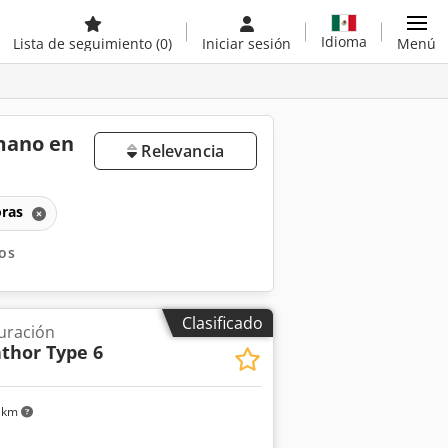
Idioma
Lista de seguimiento
(0)
Iniciar sesión
Menú
 mano en
Relevancia
oras
ros
Clasificado
turación
thor Type 6
 km