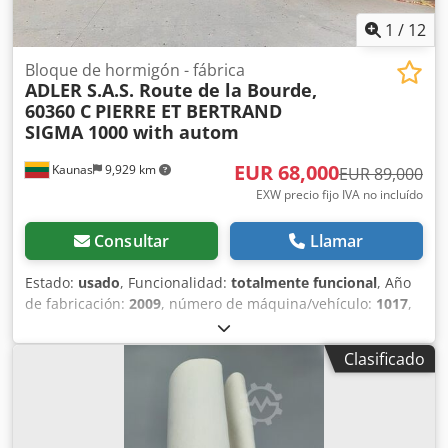
1
/
12
Bloque de hormigón - fábrica
ADLER S.A.S. Route de la Bourde,
60360 C
PIERRE ET BERTRAND
SIGMA 1000 with autom
EUR 68,000
Kaunas
9,929 km
EUR 89,000
EXW precio fijo IVA no incluído
Consultar
Llamar
Estado:
usado
, Funcionalidad:
totalmente funcional
, Año
de fabricación:
2009
, número de máquina/vehículo:
1017
,
Línea de producción usada para bloques de hormigón (y
arcilla expandida). La línea se utilizaba para producir
Clasificado
bloques de hormigón utilizando arcilla expandida. Desde
2023-08, la línea ya no está en funcionamiento, se ha
conservado. Línea de bloques en orden: - 2 pcs. silos
pequeños (con vibro, con aletas neumáticas). -