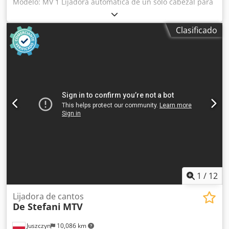
Modelo: MV 1 Lijadora automática de un solo cabezal para
cantos y perfiles de madera, madera maciza, madera
chapada y otros materiales. Crjdpszmyp Aofx Ak Aef
Clasificado
Lijadora para perfiles y rebajes con plato intercambiable,
inclinable de -15° a +90° Motor de 2 velocidades, rpm
710/1420 – Cv 1,3 – 2,5 Altura de trabajo mm 100
Alimentación automática con velocidad variable Guía de
entrada ajustable Aire comprimido 6 atm Diámetro de la
salida de extracción 100 mm Dimensiones totales mm 2100
x 1600 x 1350 h Peso kg 950
1
/
12
Lijadora de cantos
De Stefani
MTV
Juszczyn
10,086 km