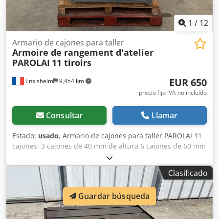
1
/
12
Armario de cajones para taller
Armoire de rangement d'atelier
PAROLAI
11 tiroirs
EUR 650
Ensisheim
9,454 km
precio fijo IVA no incluído
Consultar
Llamar
Estado:
usado
, Armario de cajones para taller PAROLAI 11
cajones: 3 cajones de 40 mm de altura 6 cajones de 60 mm
de altura 1 cajón de 150 mm de altura 1 cajón de 90 mm
de altura Dimensiones (L x An x Al): 910 x 720 x 1110 mm
Clasificado
Cedozmxttspfx Ak Aerf Peso: aprox. 150 kg
Guardar búsqueda