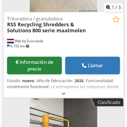
1
/
3
Trituradora / granuladora
RSS Recycling Shredders &
Solutions
800 serie maalmolen
Wijk bij Duurstede
9,105 km
Información de
Llamar
precio
Estado:
nuevo
, Año de fabricación:
2026
, Funcionalidad:
totalmente funcional
, Le entregamos las máquinas donde
usted quiera, se las instalamos si lo desea de mutuo
acuerdo. Opcional: elemento de descarga de acero
Clasificado
inoxidable, silo de almacenamiento de acero inoxidable,
soplador, tuberías de aprox. 3 metros. Trituradora serie
800 22 kW o 37 kW Configuración del juego de 3 x 2
cuchillas. Bwj3E79Mpn 2 x estatores cubierta de la