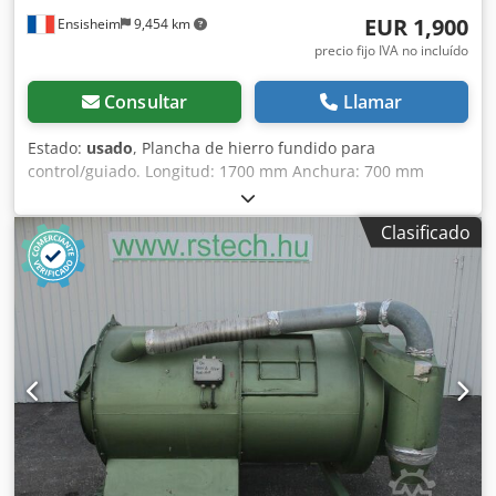
EUR 1,900
Ensisheim
9,454 km
precio fijo IVA no incluído
Consultar
Llamar
Estado:
usado
, Plancha de hierro fundido para
control/guiado. Longitud: 1700 mm Anchura: 700 mm
Grosor: 230 mm Altura sobre los apoyos: 940 mm Peso: 0,8
toneladas Cjdpozqzy Djfx Ak Aorf
Clasificado