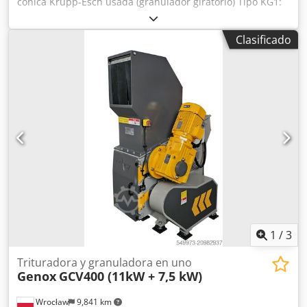
cónica Krupp-Esch usada (granulador giratorio) Tipo KG1:
Entrada: 5 - 50 mm, 36 kW, Peso: 6 t. Con precribado
mediante criba de dos pisos de 0,80 x 2,00 m. En muy
Clasificado
buen estado. Crodpfjwy U Sujx Ak Aef
1
/
3
Trituradora y granuladora en uno
Genox
GCV400 (11kW + 7,5 kW)
Wrocław
9,841 km