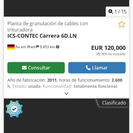
1
/
15
Planta de granulación de cables con
trituradora
ICS-CONTEC
Carrera 6D.LN
EUR 120,000
Au am Rhein
9,453 km
VB IVA no incluído
Consultar
Llamar
Año de fabricación:
2011
, horas de funcionamiento:
2,600
h
, Estado:
usado
, Funcionalidad:
totalmente funcional
,
Planta de granulación de cables para el procesamiento de
chatarra de cables Trituradora + Trituradora WS15 +
Clasificado
Bandas Datos técnicos Rendimiento, dependiendo del
material y del tamiz, máx. 500 kg/h Horas de
funcionamiento: aproximadamente 2600 horas Peso total:
5,7 toneladas Altura: 2,75 m Ancho: 7,9 m Profundidad:
10,1 m Consumo de energía: 58 kW a plena carga Consumo