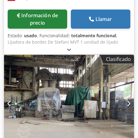
Información de
Llamar
precio
Estado:
usado
, Funcionalidad:
totalmente funcional
,
Lijadora de bordes De Stefani MVT 1 unidad de lijado
Altura máxima de la pieza: 100 mm Motor de la unidad de
lijado: 2,5 kW Unidad de lijado con sistema de autoafilado
Clasificado
Ajuste manual de la unidad de lijado Ajuste manual del
ángulo de la unidad Unidad de lijado con oscilación
Velocidad de avance regulable mediante variador Motor de
avance de 0,74 kW Credsznu D Rjpfx Ak Aof