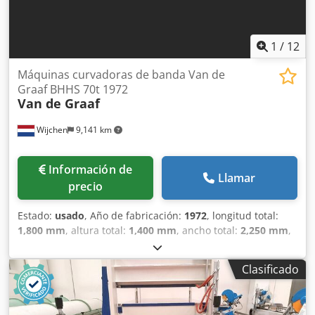
1
/
12
Máquinas curvadoras de banda Van de
Graaf BHHS 70t 1972
Van de Graaf
Wijchen
9,141 km
Información de
Llamar
precio
Estado:
usado
, Año de fabricación:
1972
, longitud total:
1,800 mm
, altura total:
1,400 mm
, ancho total:
2,250 mm
,
Color: Verde Peso en vacío: 2000 kg Precio: Consultar
Crodpfjzm N Risx Ak Asf - Año de fabricación: 1972 -
Clasificado
Documentación disponible: No - Certificado CE: No -
Sistema de control: Convencional - Dimensiones de
transporte: 1800 mm x 2250 mm x 1400 mm (largo x ancho