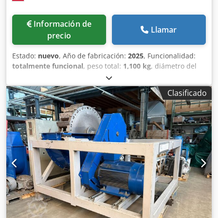
Información de
Llamar
precio
Estado:
nuevo
, Año de fabricación:
2025
, Funcionalidad:
totalmente funcional
, peso total:
1,100 kg
, diámetro del
rotor:
170 mm
, número de cuchillas:
13
, longitud total:
1,476 mm
, altura total:
1,886 mm
, ancho total:
1,009 mm
,
Clasificado
longitud del rotor:
400 mm
, tipo de corriente de entrada:
trifásico
, velocidad de giro (máx.):
80 rpm
, perforación del
tamiz:
12 mm
, duración de la garantía:
12 meses
, Somos
una empresa con más de 30 años de experiencia en la
compraventa de maquinaria para la industria del plástico.
Disponemos de las máquinas ofertadas en stock y
podemos realizar pruebas con su material. La máquina de
la serie GCV es un equipo moderno que combina
funciones de pretriturado y granulación final de plásticos.
Esto permite procesar diferentes tipos de materiales
plásticos en un solo proceso, y más. La parte superior de la
máquina se encarga del pretriturado: el material es