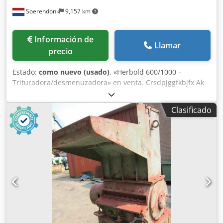
Soerendonk
9,157 km
Información de
Llamar
precio
Estado:
como nuevo (usado)
, «Herbold 600/1000 –
Trituradora/desmenuzadora» en venta. Crsdpjggfkbjfx Ak
Aof También ofrecemos diversos modelos de otros
fabricantes, como Pallmann y Lindner. Consulte nuestro
Clasificado
catálogo completo en nuestra página web. Fabricante:
Herbold Modelo: 600/1000 Equipado con motor de 55 kW.