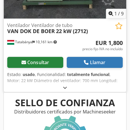
1
/
9
Ventilador Ventilador de tubo
VAN DOK DE BOER
22 kW (2712)
EUR 1,800
Tatabánya
10,161 km
precio fijo IVA no incluído
Consultar
Llamar
Estado:
usado
, Funcionalidad:
totalmente funcional
,
Motor: 22 kW Diámetro del ventilador: 700 mm Longitud:
2500 mm Crsdjri R Duepfx Ak Aof
SELLO DE CONFIANZA
Distribuidores certificados por Machineseeker