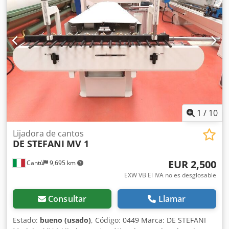
x alto) - Peso de transporte [kg]: 2000 kg - Paquetes de
transporte [unidades]: 1 Información financiera IVA: El
precio indicado no incluye el IVA IVA/Régimen de recargo
del IVA: El IVA es deducible para las empresas Entrega y
aceptación de vehículos usados posibles en cualquier
momento para todos los productos de la industria Lukas
van Rossum
1
/
10
Lijadora de cantos
DE STEFANI
MV 1
EUR 2,500
Cantù
9,695 km
EXW VB El IVA no es desglosable
Consultar
Llamar
Estado:
bueno (usado)
, Código: 0449 Marca: DE STEFANI