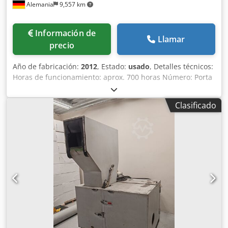
Alemania
9,557 km
rendimiento. Su diseño de ingeniería superior garantiza
que la máquina sea duradera y tenga una larga vida útil.
Cedpfx Akofm E E Aj Aerf
Información de
Llamar
precio
Año de fabricación:
2012
, Estado:
usado
, Detalles técnicos:
Horas de funcionamiento: aprox. 700 horas Número: Porta
cuchillas de rotor: 5 Número: Portacuchillas del estator: 4
Diámetro del rotor: 440 mm Material: PET Voltaje de
Clasificado
control: 24 VCC kW Molino de corte (triturador) El molino
de corte de plástico está destinado al uso industrial.
Aplicación: Trituración de todo tipo de plásticos, como ABS,
POM, PA6, PE, PP, PG y PET. La planta consta de un molino
de corte con cintas y un búnker de botellas. El material se
introduce en el búnker a través de una cinta de
alimentación. Búnker 20M2 V2A completo con
motorreductor 7,5 kW. El transportador de tornillo es
activado por el sistema de control del molino de corte.
Volumen del búnker aprox. 20 m³,
AltoxAnchoxProfundidad: 4400x3300x3300mm, peso aprox.
27,0 toneladas Búnker con unidad de descarga Granulador