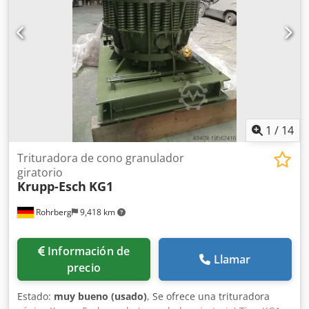
criba (estándar): 6–8 mm, redondo Capacidad promedio:
200–360 kg/h Altura de alimentación: 1750 mm
Dimensiones (An x L x Al): 1500 x 2000 x 2170 mm
Credpfeyf E N Tex Ak Asf Ventilador de extracción
incorporado: Fabricante: Elektror Karl W. Müller GmbH &
Co. Tensión: 230/400 V, 50 Hz Trifásico Potencia: 3,1 kW
Velocidad: 2830 rpm Caudal de aire: 2760 m³/h
1
/
14
Trituradora de cono granulador
giratorio
Krupp-Esch
KG1
Rohrberg
9,418 km
Información de
Llamar
precio
Estado:
muy bueno (usado)
, Se ofrece una trituradora