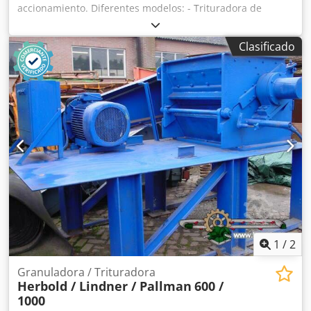
accionamiento. Diferentes modelos: - Trituradora de
cereales HQ1,5 (kW) - Trituradora de cereales HQ3 (kW)
Crodpfx Aeb Nviaok Aef - Trituradora de cereales HQ4 (kW)
Clasificado
- Trituradora de cereales HQ5,5 (kW) - Trituradora de
cereales HQ7,5 (kW) ¡Información más detallada disponible
bajo petición!
1
/
2
Granuladora / Trituradora
Herbold / Lindner / Pallman
600 /
1000