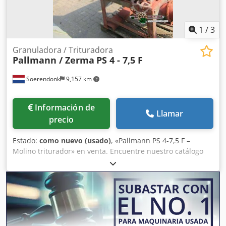
1
/
3
Granuladora / Trituradora
Pallmann / Zerma
PS 4 - 7,5 F
Soerendonk
9,157 km
Información de
Llamar
precio
Estado:
como nuevo (usado)
, «Pallmann PS 4-7,5 F –
Molino triturador» en venta. Encuentre nuestro catálogo
completo en nuestra página web. Fabricante: Pallmann
Modelo: PS 4 – 7,5 F N.º de serie: 2264036 Credeglvv Uopfx
Ak Aof Con motor de 75 kW. Con estructura. El molino
triturador será revisado, arenado y pintado.