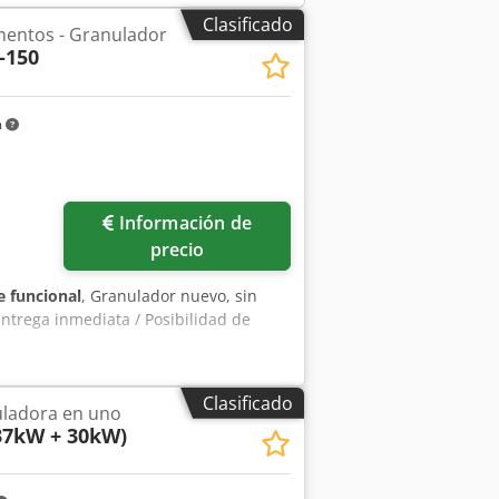
Clasificado
mentos - Granulador
-150
m
Información de
precio
 funcional
, Granulador nuevo, sin
ntrega inmediata / Posibilidad de
Clasificado
uladora en uno
37kW + 30kW)