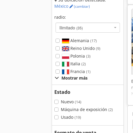
México
(cambiar)
radio:
Ilimitado
(35)
Alemania
(17)
Reino Unido
(9)
Polonia
(3)
Italia
(2)
Francia
(1)
Mostrar más
Estado
Nuevo
(14)
Máquina de exposición
(2)
Usado
(19)
rdson
Scheer
Pmh
Adler
Adler 1217
Formato de venta