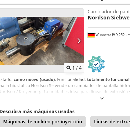
Cambiador de pant
Nordson
Siebwe
Wuppertal
9,252 k
1
/
4
Estado:
como nuevo (usado)
, Funcionalidad:
totalmente funcional
malla hidráulico Nordson Se vende un cambiador de pantalla hidrá
Nordson / Kreyenborg. La unidad es ideal para líneas de extrusión 
cambiador de pantalla clásico como como una válvula de arranque. D
mm (ver fotos) • Diseño: hidráulico, con cilindro hidráulico Opcion
Condición: • La unidad está probada y completamente funcional. • 
Descubra más máquinas usadas
procesos de puesta en marcha o limpieza. Chsdpfewb Dc Sox Ac Hs
Máquinas de moldeo por inyección
Líneas de extru