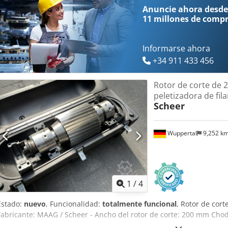
Anuncie ahora desde
11 millones de comp
Informarse ahora
+34 911 433 456
Rotor de corte de
peletizadora de fi
Scheer
Wuppertal
9,252 k
1
/
4
Estado:
nuevo
, Funcionalidad:
totalmente funcional
, Rotor de cor
Fabricante: MAAG / Scheer - Ancho del rotor de corte: 200 mm Cho