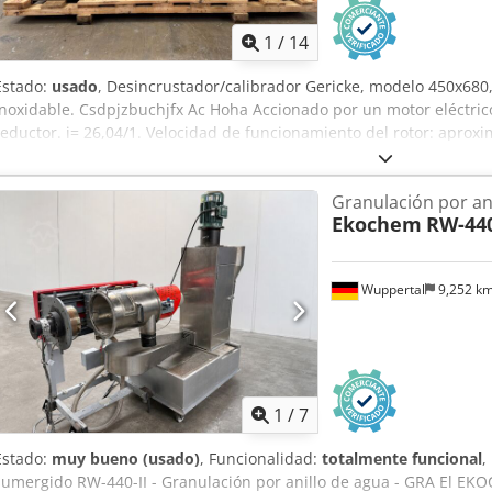
1
/
14
Estado:
usado
, Desincrustador/calibrador Gericke, modelo 450x680,
inoxidable. Csdpjzbuchjfx Ac Hoha Accionado por un motor eléctric
reductor. i= 26,04/1. Velocidad de funcionamiento del rotor: apro
Granulación por an
Ekochem
RW-440
Wuppertal
9,252 k
1
/
7
Estado:
muy bueno (usado)
, Funcionalidad:
totalmente funcional
,
sumergido RW-440-II - Granulación por anillo de agua - GRA El EK