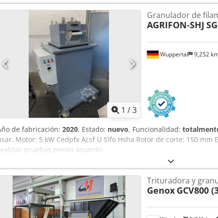
Granulador de fila
AGRIFON-SHJ
SG
Wuppertal
9,252 k
1
/
3
Año de fabricación:
2020
, Estado:
nuevo
, Funcionalidad:
totalmente
usar. Motor: 5 kW Cedpfx Acsf U Slfo Hsha Rotor de corte: 150 mm E
realizar pruebas previo acuerdo.
Trituradora y gran
Genox
GCV800 (