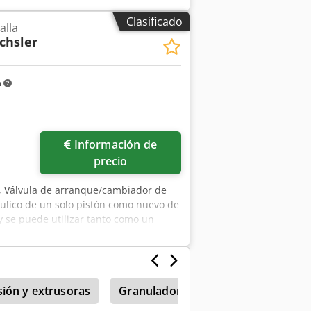
Clasificado
alla
chsler
m
Información de
precio
, Válvula de arranque/cambiador de
ulico de un solo pistón como nuevo de
y se puede utilizar tanto como un
atos técnicos: • Área de pantalla: 27
almente disponible: estación hidráulica
Ideal como solución rentable para
a
sión y extrusoras
Granulador
Granuladores