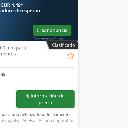
 EUR 4.49
*
radores
le esperan
Crear anuncio
*por anuncio / mes
Clasificado
 200 mm para
lamentos
m
Información de
precio
te para una peletizadora de filamentos
dpfxjpgulws Ac Hsa - Estado impecable