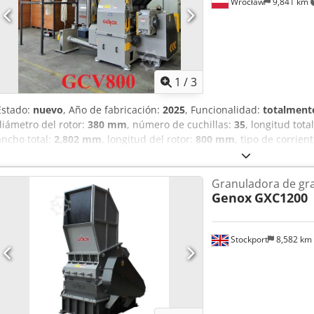
Wrocław
9,841 km
1
/
3
Estado:
nuevo
, Año de fabricación:
2025
, Funcionalidad:
totalmente
diámetro del rotor:
380 mm
, número de cuchillas:
35
, longitud tota
ancho total:
2,802 mm
, longitud del rotor:
800 mm
, tipo de corrien
giro (máx.):
60 rpm
, velocidad de rotación (mín.):
450 rpm
, perforac
garantía:
12 meses
, Somos una empresa con más de 30 años de exp
Granuladora de gr
maquinaria para la industria de los plásticos. La maquinaria que o
Genox
GXC1200
almacén y podemos realizar pruebas en ella con su material. La má
moderno que combina las funciones de pre-trituración y granulación 
pueden procesar diferentes tipos de plásticos y otros materiales en
Stockport
8,582 km
la máquina se encarga de la pre-trituración: el material se introduc
con precisión. Además, se ha incorporado un sistema especial que fa
interior de la máquina. La parte inferior es la zona de molienda, en 
método de alimentación del material pueden adaptarse en función 
y el rendimiento y el tamaño final de la molienda deseados. Es imp