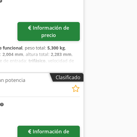
Información de
precio
 funcional
, peso total:
5,300 kg
,
l:
2,004 mm
, altura total:
2,283 mm
,
te de entrada:
trifásico
, velocidad de
ión del tamiz:
12 mm
, duración de la
eriencia en el comercio de
Clasificado
an potencia
frecemos está disponible en nuestro
quina de la serie GCV es un equipo
final de plásticos. Gracias a esto, se
 un solo proceso. La parte superior de
e en cuchillas giratorias que lo cortan
cilita la alimentación del material al
la que la configuración del rotor y el
del tipo de material, sus propiedades
Información de
ortante destacar que, una vez