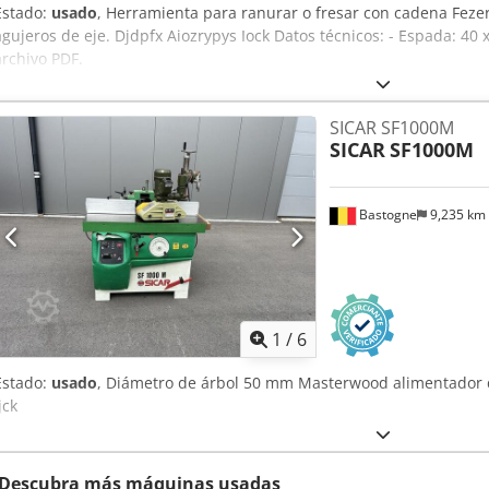
Estado:
usado
, Herramienta para ranurar o fresar con cadena Fezer
agujeros de eje. Djdpfx Aiozrypys Iock Datos técnicos: - Espada: 40 
archivo PDF.
SICAR SF1000M
SICAR
SF1000M
Bastogne
9,235 km
1
/
6
Estado:
usado
, Diámetro de árbol 50 mm Masterwood alimentador de
jck
Descubra más máquinas usadas