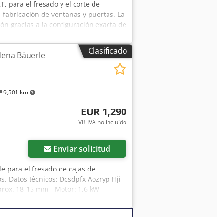
, para el fresado y el corte de
 fabricación de ventanas y puertas. La
n gracias a la configuración exacta de
ón. Ideal para la fabricación de
a fabricación de muebles, e incluye un
Clasificado
dena Bäuerle
atos técnicos: - Diámetro de la fresa:
rox. 1.300 mm - Otros datos técnicos:
9,501 km
EUR 1,290
VB IVA no incluído
Enviar solicitud
e para el fresado de cajas de
s. Datos técnicos: Dcsdpfx Aozryp Hji
prox. 18-15 mm - Motor: 1,6 kW