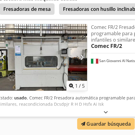
Fresadoras de mesa
Fresadoras con husillo inclinab
Comec FR/2 Fresad
programable para 
infantiles o similare
Comec
FR/2
San Giovanni Al Nati
1
/
5
Estado:
usado
, Comec FR/2 Fresadora automática programable par
similares, reacondicionada Dcsdpjr R H D Hsfx Ai Isk
Guardar búsqueda