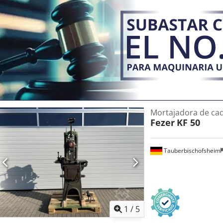
Mortajadora de cad
Fezer
KF 50
Tauberbischofsheim
1
/
5