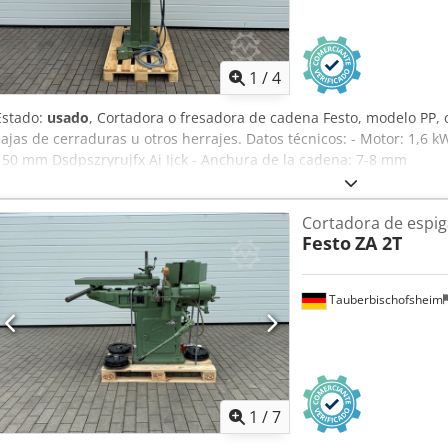
1
/
4
Estado:
usado
, Cortadora o fresadora de cadena Festo, modelo PP,
cajas de cerraduras u otros herrajes. Datos técnicos: - Motor: 1,6 k
150 mm Dsdpszryrujfx Ai Ijck - Anchura de la cadena: 7-8 mm
Cortadora de espig
Festo
ZA 2T
Tauberbischofsheim
1
/
7