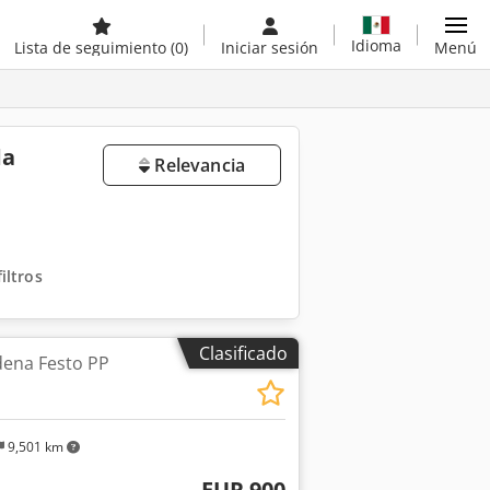
Idioma
Lista de seguimiento
(0)
Iniciar sesión
Menú
da
Relevancia
iltros
Clasificado
dena Festo PP
9,501 km
EUR 900