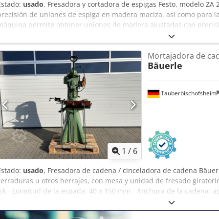
Estado:
usado
, Fresadora y cortadora de espigas Festo, modelo ZA 2T
precisión de uniones de espiga en madera maciza, así como para la
máquina permite obtener uniones de madera ajustadas con precisió
la profundidad y la longitud, y ofrece una alta precisión de repetici
ventanas y puertas, así como para uniones de madera clásicas en l
Mortajadora de ca
juego de herramientas de fresado Gold IV68. Dcodpfx Ajzryqwei Iok D
Bäuerle
máx. aprox. 340 mm - Altura de corte: aprox. 80 mm - Recorrido: ap
bajo petición.
Tauberbischofsheim
1
/
6
Estado:
usado
, Fresadora de cadena / cinceladora de cadena Bäuerl
cerraduras u otros herrajes, con mesa y unidad de fresado giratorio
Isk - Longitud de la espada: 40 x 150 mm - Anchura de la cadena: a