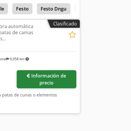
le
Festo
Festo Dngu
Festo Lrma
Clasificado
ora automática
patas de camas
s...
sone
9,958 km
Información de
precio
a patas de cunas o elementos