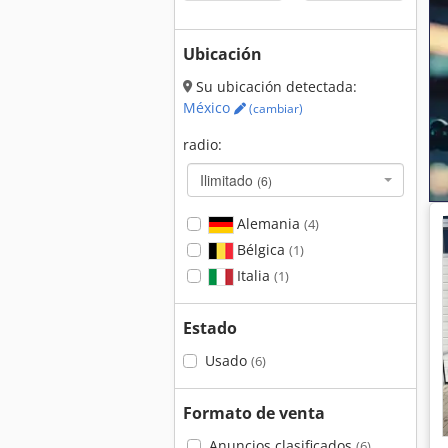
Ubicación
Su ubicación detectada:
México
(cambiar)
radio:
Ilimitado
(6)
Alemania
(4)
Bélgica
(1)
Italia
(1)
Estado
Usado
(6)
Formato de venta
Anuncios clasificados
(6)