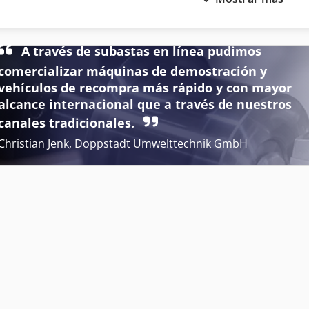
Fresadora De 5 Ejes
Fresadora De Ranuras
Fresadora De Bancada
Fresadora De Torreta
A través de subastas en línea pudimos
Fresadora De Banco
F
comercializar máquinas de demostración y
vehículos de recompra más rápido y con mayor
Fresadora De Consola
Fresadora Modelo
alcance internacional que a través de nuestros
canales tradicionales.
Christian Jenk, Doppstadt Umwelttechnik GmbH