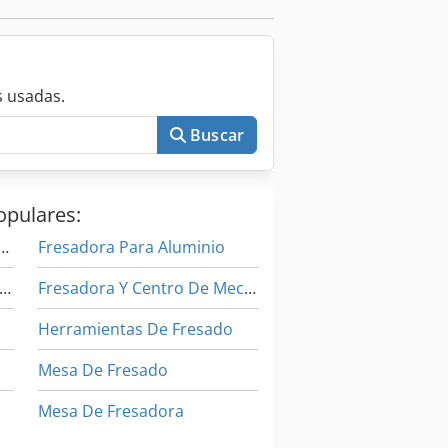
 usadas.
Buscar
opulares:
ora De Control Numerico
Fresadora Para Aluminio
resadora De La Línea De Bosque
Fresadora Y Centro De Mecanizado Cnc
Herramientas De Fresado
Mesa De Fresado
Mesa De Fresadora