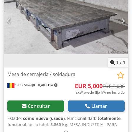
1
/
1
Mesa de cerrajería / soldadura
EUR 5,000
Satu Mare
10,401 km
EUR 7,000
EXW precio fijo IVA no incluído
Consultar
Llamar
Estado:
como nuevo (usado)
, Funcionalidad:
totalmente
funcional
, peso total:
5,860 kg
, MESA INDUSTRIAL PARA
TRABAJOS DE CERRAJERÍA Y SOLDADURA – MECANIZADA