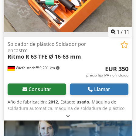
1
/
11
Soldador de plástico Soldador por
encastre
Ritmo
R 63 TFE Ø 16-63 mm
EUR 350
Wiefelstede
9,201 km
precio fijo IVA no incluído
Consultar
Llamar
Año de fabricación:
2012
, Estado:
usado
, Máquina de
soldadura automática, máquina de soldadura de plástico,
soldador de encaje de plástico, máquina de soldadura de
plástico, máquina de soldadura de tuberías de PE,
soldador de tuberías de plástico, juego de herramientas
de soldadura de encaje Chsdpfxjqy Rl Hs Afwoa -