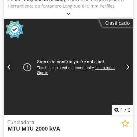
Herramienta de fontanero Longitud 810 mm Perfiles
triangulares 28 x 22 mm Diámetro del perfil redondo 25
mm Altura 320 mm Vaso cuadrado de 35 mm Peso 4 kg
Clasificado
Csdpfx Afjwmaclowoha
1
/
6
Tuneladora
MTU
MTU 2000 kVA