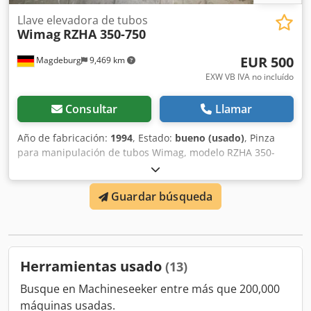
Llave elevadora de tubos
Wimag
RZHA 350-750
EUR 500
Magdeburg
9,469 km
EXW VB IVA no incluído
Consultar
Llamar
Año de fabricación:
1994
, Estado:
bueno (usado)
, Pinza
para manipulación de tubos Wimag, modelo RZHA 350-
750, año de fabricación 1994, 165 kg, capacidad de carga
de 1500 kg. Chedpfx Ajibmfkjfwsa
Guardar búsqueda
Herramientas usado
(13)
Busque en Machineseeker entre más que 200,000
máquinas usadas.