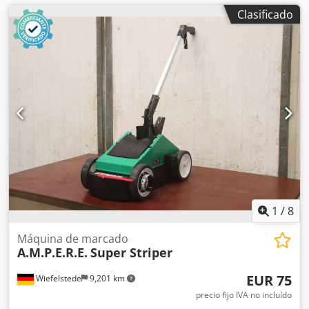
Clasificado
1
/
8
Máquina de marcado
A.M.P.E.R.E.
Super Striper
EUR 75
Wiefelstede
9,201 km
precio fijo IVA no incluído