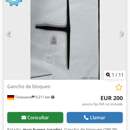
1
/
11
Gancho de bloqueo
EUR 200
Tönisvorst
9,211 km
precio fijo IVA no incluído
Consultar
Llamar
Estado:
muy bueno (usado)
, Gancho de bloqueo (28629)