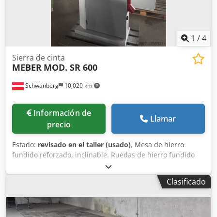
1
/
4
Sierra de cinta
MEBER
MOD. SR 600
Schwanberg
10,020 km
Información de
Llamar
precio
Estado:
revisado en el taller (usado)
, Mesa de hierro
fundido reforzado, inclinable. Ruedas de hierro fundido
equilibradas Guía precisa de la cuchilla superior e inferior
Dimensiones de la mesa de trabajo aprox. 680 x 580 mm
Clasificado
Impulsor de hierro fundido de diámetro 600 mm Altura
máxima de corte 340 mm Codev Dg A Ujpfx Afwoha Ancho
máximo de corte aprox. 540 mm Motor trifásico de aprox.
2,2 kW, 50 Hz, 400 V