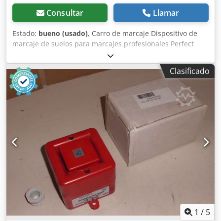
Consultar
Llamar
Estado:
bueno (usado)
, Carro de marcaje Dispositivo de
marcaje de suelos para marcajes profesionales Perfect
Striper incl. soporte para botes de repuesto, dispositivo de
marcaje -Fabricante: A.M.P.E.R.E., Dispositivo de marcado
Clasificado
de suelos Dispositivo de marcado Super-Striper -Ancho de
la raya: aprox. 3 - 10 cm -Cantidad: 3 marcadores
disponibles -Precio: por unidad -Dimensión: 880/340/H835
mm Cjdet Apm Aspfx Afwjha -Peso: 6 kg/unidad.
1
/
5