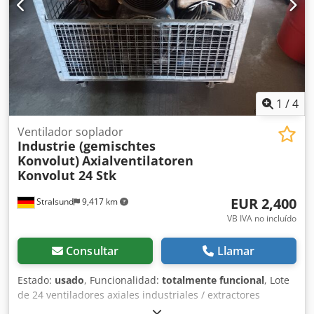
1
/
4
Ventilador soplador
Industrie (gemischtes
Konvolut)
Axialventilatoren
Konvolut 24 Stk
EUR 2,400
Stralsund
9,417 km
VB IVA no incluído
Consultar
Llamar
Estado:
usado
, Funcionalidad:
totalmente funcional
, Lote
de 24 ventiladores axiales industriales / extractores
industriales procedentes de un astillero en activo.