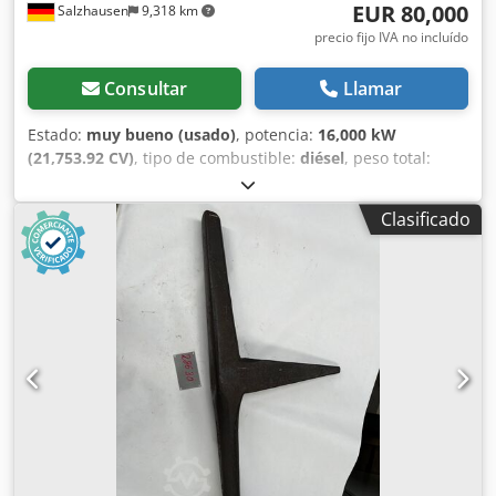
EUR 80,000
Salzhausen
9,318 km
precio fijo IVA no incluído
Consultar
Llamar
Estado:
muy bueno (usado)
, potencia:
16,000 kW
(21,753.92 CV)
, tipo de combustible:
diésel
, peso total:
14,000 kg
, Año de fabricación:
1998
, horas de
funcionamiento:
622 h
, tensión de salida:
400 V
, potencia
Clasificado
nominal:
1,600 kW (2,175.39 CV)
, potencia nominal
(aparente):
2,000 kVA
, frecuencia de salida:
50 Hz
,
velocidad de giro (máx.):
1,500 rpm
, Tenemos a la venta un
grupo electrógeno de emergencia o sistema de
alimentación de respaldo usado, con las siguientes
características técnicas: Estado: Usado, totalmente
funcional, revisado. Motor: MTU 16V396 Generador: AvK
Cedpeug I U Esfx Afwoha Potencia nominal: 2000 kVA /
1600 kW Velocidad: 1500 rpm Frecuencia: 50 Hz Tensión
nominal: 231/400 V Horas de funcionamiento:
aproximadamente 618 horas (funcionamiento de
emergencia) Año de fabricación: 1998 Diseño abierto -