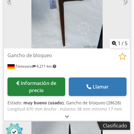
profesional, difícil de replicar a los costos actuales,
adecuado para empresas del sector de la construcción
metálica, la producción industrial y el mecanizado pesado.
1
/
5
Gancho de bloqueo
Tönisvorst
9,211 km
Información de
Llamar
precio
Estado:
muy bueno (usado)
, Gancho de bloqueo (28628)
Longitud 870 mm Ancho : máximo 38 mm mínimo 17 mm
Altura 365 mm Codpfx Aowmac Ejfwsha Montaje:
Cuadrado 40 mm
Clasificado