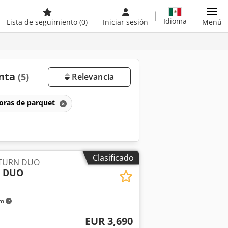
Idioma
Lista de seguimiento
(0)
Iniciar sesión
Menú
enta
(5)
Relevancia
doras de parquet
Clasificado
TURN DUO
 DUO
km
EUR 3,690