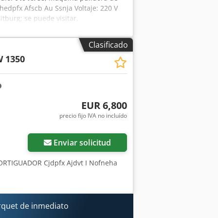
hedpfx Afscb Au Ssnja Voltaje: 220 V
itburg; se puede visitar.
Clasificado
 1350
EUR 6,800
precio fijo IVA no incluído
Enviar solicitud
ORTIGUADOR Cjdpfx Ajdvt I Nofneha
rquet de inmediato