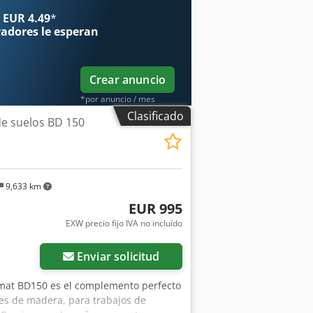
 EUR 4.49
*
radores
le esperan
Crear anuncio
*por anuncio / mes
Clasificado
e suelos BD 150
9,633 km
EUR 995
EXW precio fijo IVA no incluído
ás fotos
Enviar solicitud
timat BD150 es el complemento perfecto
cies de madera, para trabajos de