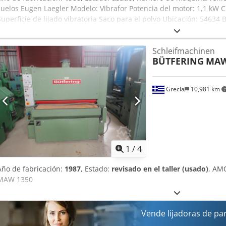
suelos Eugen Laegler Modelo: Vibrafor Potencia del motor: 1,1 kW C
Superficie de lijado vibratoria Saco para el polvo Ubicación: 54634 B
Schleifmachinen
BÜTFERING
MAW
Grecia
10,981 km
1
/
4
Año de fabricación:
1987
, Estado:
revisado en el taller (usado)
, AM
MAW 1350
Vende lijadoras de pa