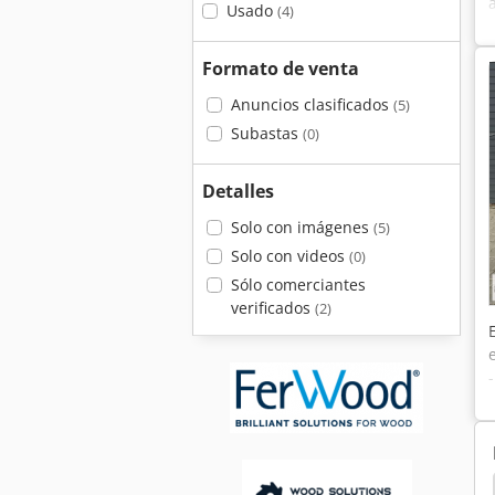
Usado
(4)
Formato de venta
Anuncios clasificados
(5)
Subastas
(0)
Detalles
Solo con imágenes
(5)
Solo con videos
(0)
Sólo comerciantes
verificados
(2)
uina Pulidora
Pulido
Piso Pulido
Pulidor