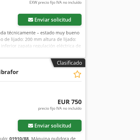
EXW precio fijo IVA no incluído
Enviar solicitud
ada técnicamente – estado muy bueno
de lijado: 200 mm altura de lijado:
inferior zapata regulación eléctrica de
 regulable en el motorreductor Chjdjf
principales: 2 x 4 kW motor de avance:
Clasificado
cho/alto): 190 x 110 x 210 cm peso: ~
ibrafor
EUR 750
precio fijo IVA no incluído
Enviar solicitud
culo:
01910/88
, Máquina pulidora de