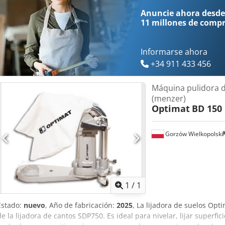
Anuncie ahora desde
11 millones de comp
Informarse ahora
+34 911 433 456
Máquina pulidora d
(menzer)
Optimat
BD 150
Gorzów Wielkopolski
Pedir m
1
/
1
Estado:
nuevo
, Año de fabricación:
2025
, La lijadora de suelos Op
de la lijadora de cantos SDP750. Es ideal para nivelar, lijar superfi