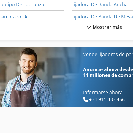
Equipo De Labranza
Lijadora De Banda Ancha
Laminado De
Lijadora De Banda De Mes
Mostrar más
Laminadora De
Lijadora
Laminadora De Cuerdas
Lijadora De Banda Vertical
Laminadora De Mesa
Lijadora De Cepillo
Vende lijadoras de pa
Lavadora De Piezas
Lijadora De Disco
Anuncie ahora desde
11 millones de comp
Informarse ahora
+34 911 433 456