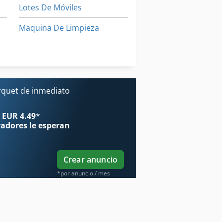
Lotes De Móviles
a
Maquina De Limpieza
 De Banda Horizontal
Mesa De Lijado
Nivelador De
rquet de inmediato
 EUR 4.49
*
radores
le esperan
Crear anuncio
*por anuncio / mes