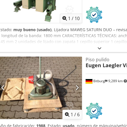
1
/
10
Estado:
muy bueno (usado)
, Lijadora MAWEG SATURN DUO – revis
– longitud de la banda: 1800 mm CARACTERÍSTICAS TÉCNICAS: ancho 
145 mm 2 unidades de lijado con zapata 1 cepillo superior 1 cepillo 
la altura velocidad de avance: de 4 a 16 m/min velocidad de avance
N Nfljpfx Afnea oscilación neumática soplo sobre la banda motores 
Piso pulido
0,55 kW diámetro de las boquillas: 4 x 80 mm dimensiones (largo/an
Eugen Laegler
V
1300 kg
Bitburg
9,289 km
1
/
6
Año de fabricación:
1988
, Estado:
usado
, número de máquina/vehí