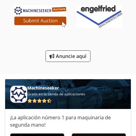
Máquina De Sellado
Máquina De Sellado Puede
Máquina Del Pegamento Del Borde
Máquina Que Lamina De Pegamento Caliente La Mano Acondicionado
Anuncie aquí
Máquinas De Impresión
Unidad De Pegamento
Machineseeker
Gratis en la tienda de aplicaciones
¡La aplicación número 1 para maquinaria de
segunda mano!