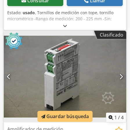
Consultar
Llamar
Estado:
usado
, Tornillos de medición con tope, tornillo
micrométrico -Rango de medición: 200 - 225 mm -Sin:
pieza de referencia -También disponibles: otras
dimensiones Chedpedz Smfefx Alxea -Peso: 1,4 kg
Clasificado
Guardar búsqueda
1
/
4
Amplificador de medición