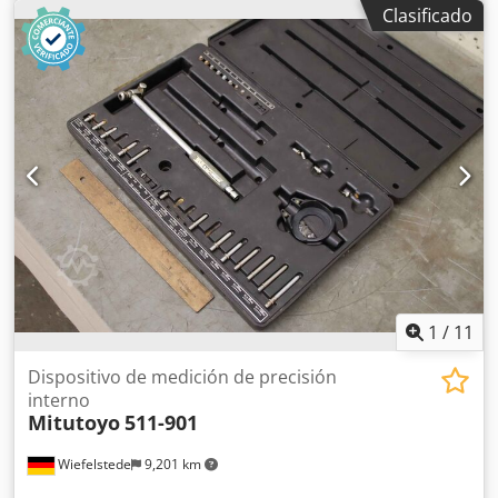
contrapunto: 50 mm Recorrido del contrapunto: 40 mm
Clasificado
Chodpezidz Iofx Alxoa Distancia entre puntas, mín.: 20 mm
Altura de medición sobre la mesa, mín.: 50 mm Altura de
medición sobre la mesa, máx.: 800 mm Diámetro de la
mesa: 500 mm Diámetro del círculo base: 0 - 1000 mm
Recorrido máximo: +- 115 mm Masa máxima de la pieza de
trabajo: 2000 kg Eje X: 230 mm Eje Y: 530 mm Eje Z: 750
mm Diámetro máximo de la pieza de trabajo: 1000 mm
Software incluido con el nuevo PC: WIN11 Software para
engranajes cónicos: disponible, se instala solo en
Metrotek, si se solicita. Información adicional: - La
máquina ha sido calibrada según la norma DAKKS el
19.11.2017.
1
/
11
Dispositivo de medición de precisión
interno
Mitutoyo
511-901
Wiefelstede
9,201 km