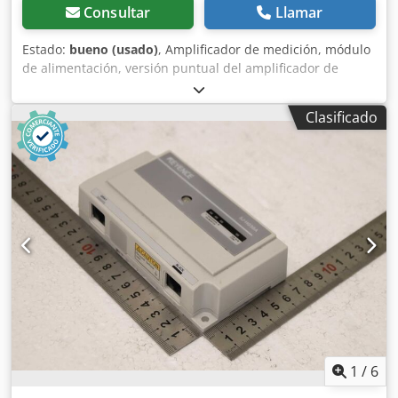
Consultar
Llamar
Estado:
bueno (usado)
, Amplificador de medición, módulo
de alimentación, versión puntual del amplificador de
medición - Fabricante: Keyence, versión puntual del
amplificador de medición - Tipo: SJ-M300 - Barra de
Clasificado
descarga: tipo SJ-M030G - Cantidad: 3x amplificadores de
medición disponibles - Precio: por unidad Chjdpfx Alexv Sf
Uoxsa - Dimensiones de transporte: 250/180/H80 mm -
Peso: 0,9 kg/unidad
1
/
6