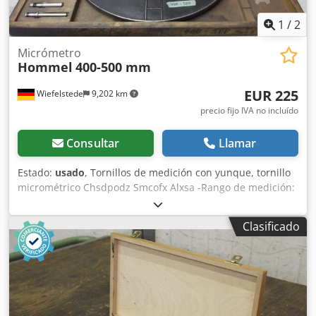
1
/
2
Micrómetro
Hommel
400-500 mm
EUR 225
Wiefelstede
9,202 km
precio fijo IVA no incluído
Consultar
Llamar
Estado:
usado
, Tornillos de medición con yunque, tornillo
micrométrico Chsdpodz Smcofx Alxsa -Rango de medición:
400 - 500 mm -También disponibles otros tamaños -Peso:
8,7 kg
Clasificado