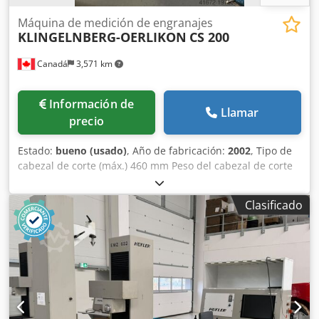
mediante mueble con cierre
Máquina de medición de engranajes
KLINGELNBERG-OERLIKON
CS 200
Canadá
3,571 km
Información de
Llamar
precio
Estado:
bueno (usado)
, Año de fabricación:
2002
, Tipo de
cabezal de corte (máx.) 460 mm Peso del cabezal de corte
(máx.) 150 kg Diámetro del disco de montaje para
cabezales de corte (Ø) 360 mm Cono de montaje para
Clasificado
cabezales de corte Diámetro nominal Ø 58,227 mm
Distancia de desplazamiento - z 200 mm Aumento de
registro del diagrama ±10 - ± 500 µm Peso de la máquina
aprox. 2,3 toneladas Espacio necesario aprox. 2 x 1,5 x 2,03
m En el proceso de fabricación de ruedas cónicas
espirales, la calidad de las herramientas de tallado
utilizadas desempeña un herramientas utilizadas
desempeña un papel decisivo. Especialmente durante Una