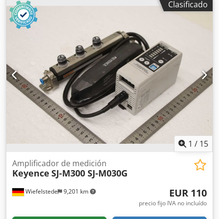
Clasificado
precisión, galga de cilindros. -Rango de medición: 35-50
mm -Rango de medición: 50-70 mm -Rango de medición:
70-100 mm -Rango de medición: 100-145 mm -Una vuelta
del tambor equivale a: 0,5 mm -Con dispositivo de bloqueo
Chjdpfx Alob A Sx Ssxsa -Incluye estuche -Peso: 0,8 kg
1
/
15
Amplificador de medición
Keyence
SJ-M300 SJ-M030G
EUR 110
Wiefelstede
9,201 km
precio fijo IVA no incluído