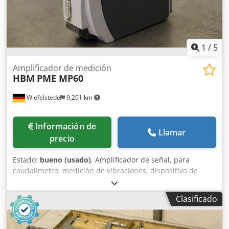
1
/
5
Amplificador de medición
HBM
PME MP60
Wiefelstede
9,201 km
Información de
Llamar
precio
Estado:
bueno (usado)
, Amplificador de señal, para
caudalímetro, medición de vibraciones, dispositivo de
visualización, medición de vibraciones, monitor. Cjdpfx
Alsf H Hyiexoha -Fabricante: HBM, amplificador de señal
Clasificado
industrial -Tipo: PME MP60 -Cantidad: 2 amplificadores de
señal disponibles -Precio: por unidad -Dimensiones:
160/60/A145 mm -Peso: 0,9 kg