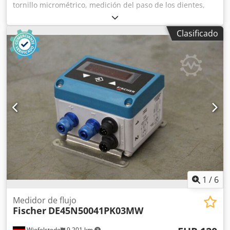
tornillo micrométrico, medición del paso de los dientes,
superficies de medición con forma de disco. -Rango de
medición: 25-200 mm -Una vuelta del tambor equivale a:
Clasificado
0,5 mm -Con dispositivo de bloqueo -Grandes superficies
de medición -Fuerza de medición: trinquete Cjdpfx Alob A
Sx Uoxjha -Incluye estuche -Calibración -Protector de
manos -Llave -También disponibles otros tamaños -Peso: 5
kg
1
/
6
Medidor de flujo
Fischer
DE45N50041PK03MW
Wiefelstede
9,201 km