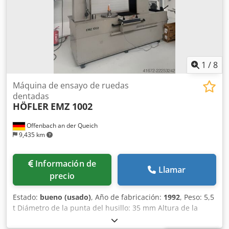
1
/
8
Máquina de ensayo de ruedas
dentadas
HÖFLER
EMZ 1002
Offenbach an der Queich
9,435 km
Información de
Llamar
precio
Estado:
bueno (usado)
, Año de fabricación:
1992
, Peso: 5,5
t Diámetro de la punta del husillo: 35 mm Altura de la
punta sobre la mesa: 75 mm Diámetro de la punta del