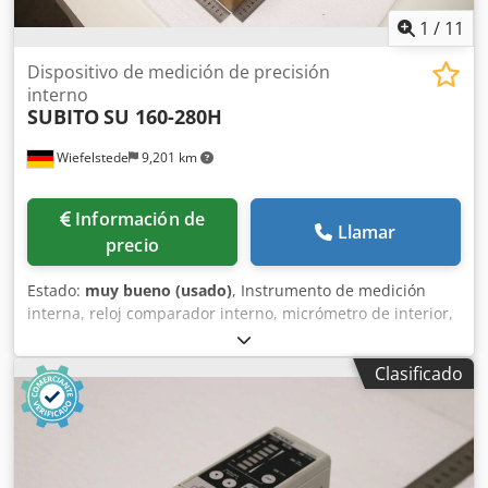
1
/
11
Dispositivo de medición de precisión
interno
SUBITO
SU 160-280H
Wiefelstede
9,201 km
Información de
Llamar
precio
Estado:
muy bueno (usado)
, Instrumento de medición
interna, reloj comparador interno, micrómetro de interior,
micrómetro de tornillo para interior, diámetro interior,
galga para cilindros, Chedpfey Rtlujx Alxja -Rango de
Clasificado
medición: 160-295 mm -Dimensiones: 200/485/Alto 135
mm -Peso: 4 kg