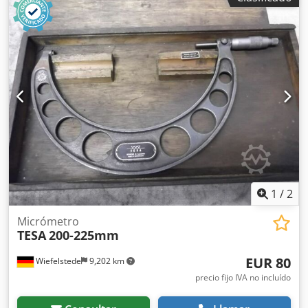
1
/
2
Micrómetro
TESA
200-225mm
EUR 80
Wiefelstede
9,202 km
precio fijo IVA no incluído