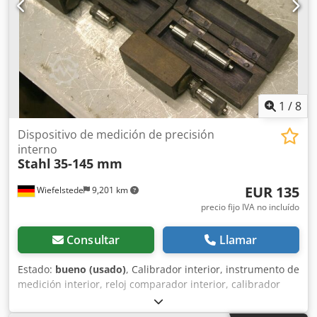
1
/
8
Dispositivo de medición de precisión
interno
Stahl
35-145 mm
EUR 135
Wiefelstede
9,201 km
precio fijo IVA no incluído
Consultar
Llamar
Estado:
bueno (usado)
, Calibrador interior, instrumento de
medición interior, reloj comparador interior, calibrador
interior de precisión, tornillos de medición interior, tornillo
micrométrico, diámetro interior, calibrador interior de