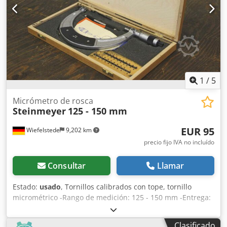
1
/
5
Micrómetro de rosca
Steinmeyer
125 - 150 mm
EUR 95
Wiefelstede
9,202 km
precio fijo IVA no incluído
Consultar
Llamar
Estado:
usado
, Tornillos calibrados con tope, tornillo
micrométrico -Rango de medición: 125 - 150 mm -Entrega:
en el estado actual, tal como se ha inspeccionado
Chodpofn Am Rofx Alxea -Accesorios: faltan, véase la foto -
Clasificado