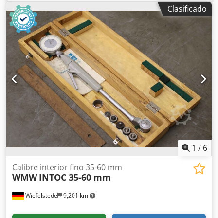
versión puntual - Tipo: SJ-M300 Chedpfx Aljx S Evzjxea -
Clasificado
Dimensiones: 130/50/Alto75 mm - Peso: 0,2 kg
1
/
6
Calibre interior fino 35-60 mm
WMW
INTOC 35-60 mm
Wiefelstede
9,201 km