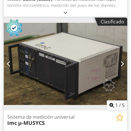
tornillo micrométrico, medición del paso de los dientes,
superficies de medición con plato. Csdpfx Asb A R H
Djlxeha -Rango de medición: 275-300 mm -Una vuelta del
Clasificado
tambor equivale a: 0,5 mm -Con dispositivo de bloqueo -
Fuerza de medición: trinquete -Calibración -Protector de
manos -Llave -Cantidad: también disponibles otros
tamaños -Peso: 1,5 kg
1
/
5
Sistema de medición universal
imc
µ-MUSYCS