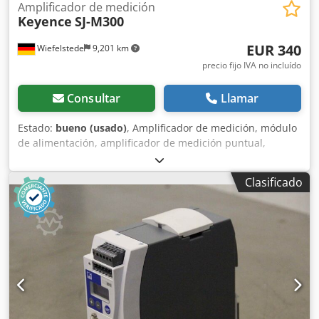
Amplificador de medición
Keyence
SJ-M300
EUR 340
Wiefelstede
9,201 km
precio fijo IVA no incluído
Consultar
Llamar
Estado:
bueno (usado)
, Amplificador de medición, módulo
de alimentación, amplificador de medición puntual,
estabilizador, eliminador estático, Static Eliminator -
Fabricante: Keyence, Static Eliminator Stabionisator - Tipo:
Clasificado
SJ-M300 - Dimensiones: 130/70/H35 mm - Peso: 0,1 kg
Csdjyhbr Njpfx Alxoha