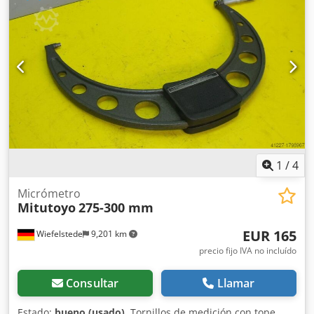
1
/
4
Micrómetro
Mitutoyo
275-300 mm
EUR 165
Wiefelstede
9,201 km
precio fijo IVA no incluído
Consultar
Llamar
Estado:
bueno (usado)
, Tornillos de medición con tope,