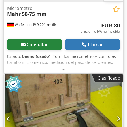
Micrómetro
Mahr
50-75 mm
EUR 80
Wiefelstede
9,201 km
precio fijo IVA no incluído
Consultar
Llamar
Estado:
bueno (usado)
, Tornillos micrométricos con tope,
tornillo micrométrico, medición del paso de los dientes,
superficies de medición en forma de disco -Rango de
medición: 50-75 mm -Una vuelta del tambor equivale a: 0,5
Clasificado
mm Chjdjb A R Hyjpfx Alxsa -Sin dispositivo de bloqueo -
Grandes superficies de medición -Fuerza de medición: con
trinquete -Incluye: estuche -Calibración -Protector de
manos -Cantidad: también disponibles otros tamaños -
Peso: 0,7 kg