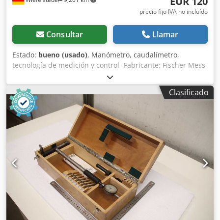
EUR 120
precio fijo IVA no incluído
Consultar
Llamar
Estado:
bueno (usado)
, Manómetro, caudalímetro,
tecnología de medición y control -Fabricante: Fischer Mess-
und Regeltechnik Chsdodz Aq Tjpfx Alxja -Modelo:
DE45N50041PK03MW -Cantidad: 4 unidades disponibles -
Clasificado
Precio: por unidad -Dimensiones: 90/100/A70 mm -Peso:
0,3 kg