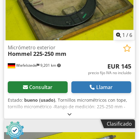
1
/
6
Micrómetro exterior
Hommel
225-250 mm
EUR 145
Wiefelstede
9,201 km
precio fijo IVA no incluído
Consultar
Llamar
Estado:
bueno (usado)
, Tornillos micrométricos con tope,
tornillo micrométrico -Rango de medición: 225-250 mm -
Una vuelta del tambor equivale a: 0,5 mm -Con dispositivo
de bloqueo -Fuerza de medición: trinquete -Protector de
Clasificado
manos -Cantidad: también disponibles otros tamaños
Csdpfx Ajb A I H Aolxoha -Peso: 2,5 kg