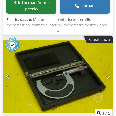
Información de
Llamar
precio
Estado:
usado
, Micrómetro de interiores, tornillo
micrométrico, diámetro interior, micrómetro de interiores,
calibre de cilindros, -rango de medición: 35-60 mm -
dimensiones: 115/450/H60 mm -Peso: 1,6 kg Chedpfx Alol
Clasificado
Ha R Rsxea
1
/
5