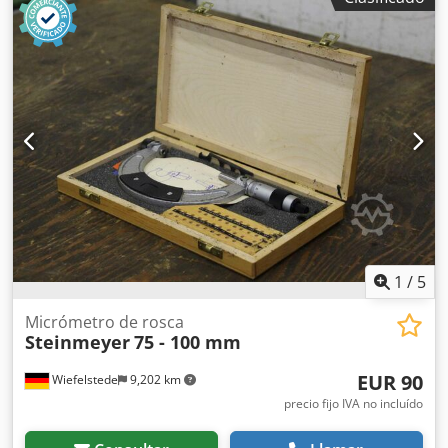
Otros tamaños: disponibles -Dimensiones de la caja:
330/180/A30 mm -Peso: 1,1 kg
1
/
5
Micrómetro de rosca
Steinmeyer
75 - 100 mm
EUR 90
Wiefelstede
9,202 km
precio fijo IVA no incluído