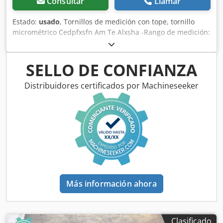
Consultar
Llamar
Estado:
usado
, Tornillos de medición con tope, tornillo
micrométrico Cedpfxsfn Am Te Alxsha -Rango de medición:
75 - 100 mm -Estado: se entrega en las condiciones en las
que se encuentra, tal como se ha inspeccionado -
Accesorios: faltan, ver foto -Otras medidas: disponibles -
SELLO DE CONFIANZA
Dimensiones de la caja: 265/145/A30 mm -Peso total: 0,7 kg
Distribuidores certificados por Machineseeker
Más información ahora
Clasificado