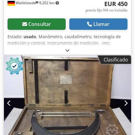
EUR 450
Wiefelstede
9,202 km
precio fijo IVA no incluído
Consultar
Llamar
Estado:
usado
, Manómetro, caudalímetro, tecnología de
medición y control, instrumento de medición. -imc:
instrumento de medición universal µ-MUSYCS -Tensión:
110-230 V CA/CC -Dimensiones: 330/345/A145 mm
Clasificado
Cjdpfxjfkpifj Alxoha -Peso: 6,4 kg