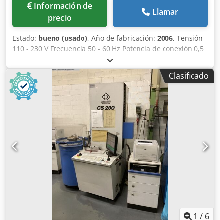
Información de
Llamar
precio
Estado:
bueno (usado)
, Año de fabricación:
2006
, Tensión
110 - 230 V Frecuencia 50 - 60 Hz Potencia de conexión 0,5
kVA Peso 150 kg Espacio requerido aprox. 1,0 x 0,8 x 1,75 m
Dispositivo de control de perfil de cuchilla de barra -
Clasificado
Control mediante PC con sistema operativo Windows XP -
Amplificadores digitales de accionamiento, motores
lineales y sistemas de medición - Determinación
totalmente automática de la posición de los filos de corte y
la posición del eje de la cuchilla de barra - Medición de
casi todas las cuchillas de barra necesarias para procesos
individuales y continuos en la fabricación de engranajes
cónicos espirales e hipoides Csdeymfz Sepfx Alxjha -
Concepción de la máquina orientada a tiempos de
configuración y cambio más cortos, así como a la máxima
precisión de medición - Pulsador combinado para
medición de punta y de superficies - Cajón integrado para
accesorios - Teclado integrado en cajón plano - Elementos
de mando y PC protegidos contra acceso no autorizado
1
/
6