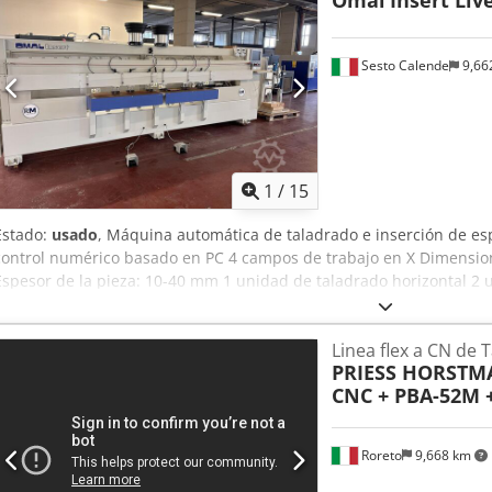
Omal
Insert Live
Sesto Calende
9,66
1
/
15
Estado:
usado
, Máquina automática de taladrado e inserción de e
control numérico basado en PC 4 campos de trabajo en X Dimension
Espesor de la pieza: 10-40 mm 1 unidad de taladrado horizontal 2 
espigas 1 cabezal de taladrado horizontal con 5 husillos 1 cabezal d
depósito de cola de 8 litros + 1 depósito de agua de 8 litros Profu
Linea flex a CN de 
30 mm Profundidad máxima del agujero sin espiga: 45 mm Dosificac
PRIESS HORST
control numérico 2 depósitos con vibradores para el almacenamien
CNC + PBA-52M 
espiga: 8 mm de diámetro x 35 mm de longitud Saliente máximo de
con agua Dksdow D Dckspfx Ahaor
Roreto
9,668 km