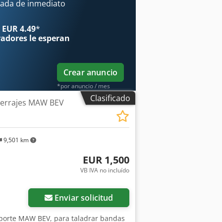
ada de inmediato
 EUR 4.49
*
radores
le esperan
Crear anuncio
*por anuncio / mes
Clasificado
herrajes MAW BEV
9,501 km
EUR 1,500
VB IVA no incluído
Enviar solicitud
oporte MAW BEV, para taladrar bandas