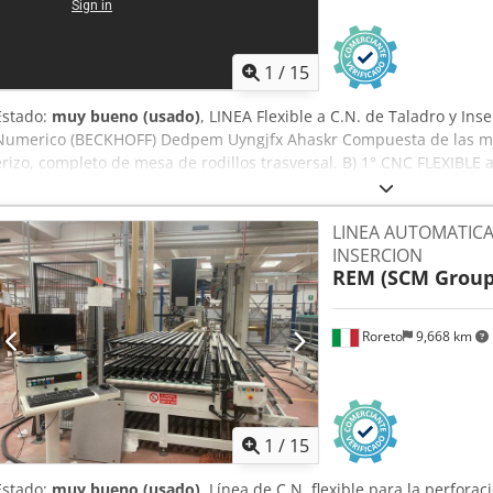
1
/
15
Estado:
muy bueno (usado)
, LINEA Flexible a C.N. de Taladro y Ins
Numerico (BECKHOFF) Dedpem Uyngjfx Ahaskr Compuesta de las ma
erizo, completo de mesa de rodillos trasversal. B) 1° CNC FLEXIBL
FLEXIBLE automatico Mod. BAT-DTW D) 3° CNC FLEXIBLE automatico
automatico Mod. BMA-DLS para taladrar, montar, encolar e inser
LINEA AUTOMATICA
Dispositivo de alimentación y rotación RWA/RWZ- CNC H) Dispositiv
INSERCION
CNC I) Prensa en continuo para cuerpos de muebles Mod. KP-3- C
REM (SCM Group
SALIDA
Roreto
9,668 km
1
/
15
Estado:
muy bueno (usado)
, Línea de C.N. flexible para la perforac