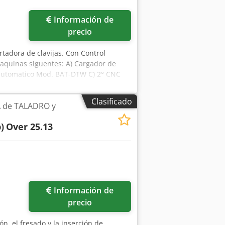
Información de
precio
ertadora de clavijas. Con Control
quinas siguentes: A) Cargador de
E automatico Mod. BAT-DTW C) 2° CNC
 Mod. BAT-DTW E) 4° CNC FLEXIBLE
tar F) TRANSFERENCIA DE CONEXIÓN G)
Clasificado
 de TALADRO y
o de alimentación y rotación ZWA-1-
NC L) TRANSFERENCIA DE LÍNEA DE
)
Over 25.13
Información de
precio
ión, el fresado y la inserción de