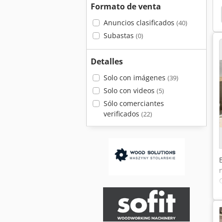
Formato de venta
er 2000
Herraje
Hettich
Hettich Bluemax
Anuncios clasificados
(40)
Subastas
(0)
Detalles
Solo con imágenes
(39)
Solo con videos
(5)
Sólo comerciantes
verificados
(22)