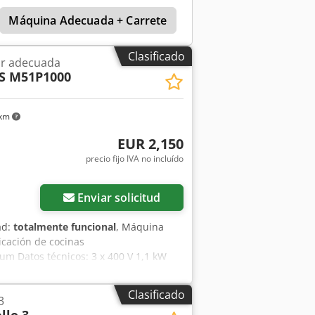
Máquina Adecuada + Carrete
Gannomat
Blum
Clasificado
ar adecuada
S M51P1000
 km
EUR 2,150
precio fijo IVA no incluído
Enviar solicitud
ad:
totalmente funcional
, Máquina
icación de cocinas
um Datos técnicos: 3 x 400 V 1,1 kW
 de un taller. Alcance del suministro:
Manual de instrucciones
Clasificado
3
vio acuerdo.