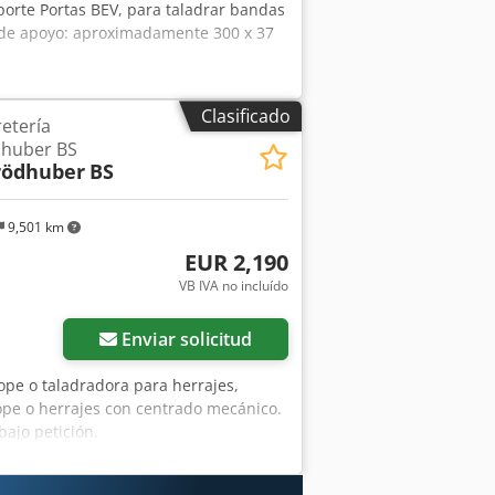
porte Portas BEV, para taladrar bandas
a de apoyo: aproximadamente 300 x 37
Clasificado
etería
dhuber BS
rödhuber
BS
9,501 km
EUR 2,190
VB IVA no incluído
Enviar solicitud
ope o taladradora para herrajes,
pe o herrajes con centrado mecánico.
bajo petición.