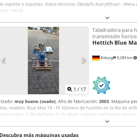
de soporte o soportes. Datos técnicos: Dksdpfx Aozrytfjhasr - Mesa 
Peso: 180 kg
Taladradora para h
transmisión horizon
Hettich
Blue Max
Bitburg
9,289 km
1
/
17
Estado:
muy bueno (usado)
, Año de fabricación:
2003
, Máquina per
Max, modelo: Blue Max 19 - FS Número de husillos en la fila de orif
horizontales: 5 Dkedpfxjzhx D Uo Ahaer Cabezal perforador para bis
perforaciones: 32 mm Sistema de sujeción: sí / neumático Consumo
Accesorios: numerosos taladros (ver fotos) Ubicación: disponible e
inmediatamente -
Descubra más máquinas usadas