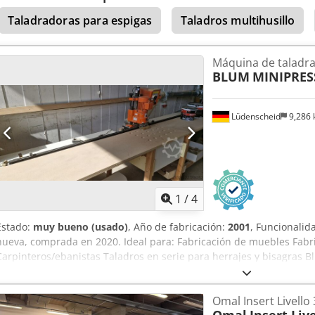
Taladradoras para espigas
Taladros multihusillo
Máquina de taladr
BLUM
MINIPRES
Lüdenscheid
9,286
1
/
4
Estado:
muy bueno (usado)
, Año de fabricación:
2001
, Funcionalid
nueva, comprada en 2020. Ideal para: Fabricación de muebles Fabr
Carpinteros/ebanistas Taladros en serie para herrajes y bisagras Bl
Modelo profesional de uso industrial La máquina proviene del cierre
Máquina Guías/accesorios, base como se muestra en las imágenes 
Omal Insert Livello 
Dodpfjznkufex Ahaskr Posibilidad de inspección/prueba previa, pre