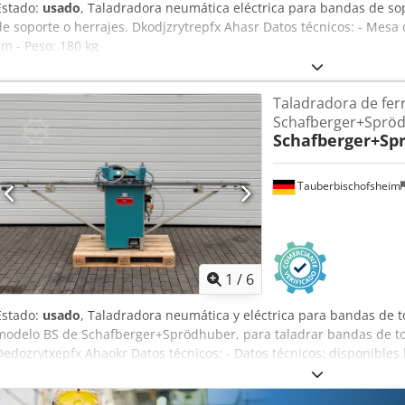
Estado:
usado
, Taladradora neumática eléctrica para bandas de so
de soporte o herrajes. Dkodjzrytrepfx Ahasr Datos técnicos: - Mes
cm - Peso: 180 kg
Taladradora de ferr
Schafberger+Sprö
Schafberger+Sp
Tauberbischofsheim
1
/
6
Estado:
usado
, Taladradora neumática y eléctrica para bandas de t
modelo BS de Schafberger+Sprödhuber, para taladrar bandas de to
Dedozrytxepfx Ahaokr Datos técnicos: - Datos técnicos: disponibles 