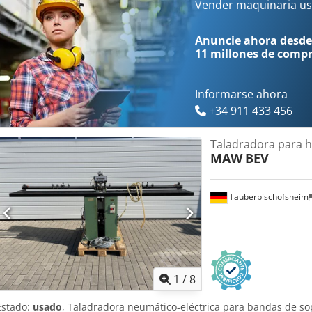
Vender maquinaria us
Anuncie ahora desde
11 millones de comp
Informarse ahora
+34 911 433 456
Taladradora para 
MAW
BEV
Tauberbischofsheim
1
/
8
Estado:
usado
, Taladradora neumático-eléctrica para bandas de s