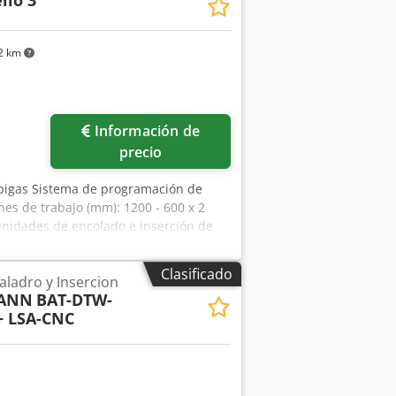
llo 3
2 km
Información de
precio
spigas Sistema de programación de
es de trabajo (mm): 1200 - 600 x 2
unidades de encolado e inserción de
e taladrado vertical con 5 husillos 1
ndidad máxima del agujero con espiga:
Clasificado
Taladro y Insercion
ión electrónica de cola controlada por
MANN
BAT-DTW-
to de espigas Dimensiones de la
+ LSA-CNC
 la espiga: 15 mm Sistema de encolado