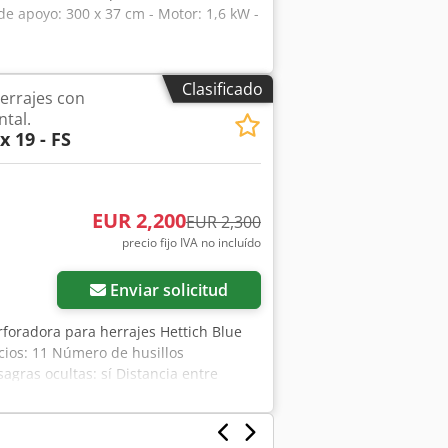
de apoyo: 300 x 37 cm - Motor: 1,6 kW -
Clasificado
errajes con
tal.
 19 - FS
EUR 2,200
EUR 2,300
precio fijo IVA no incluído
Enviar solicitud
foradora para herrajes Hettich Blue
icios: 11 Número de husillos
agras ocultas: sí Distancia entre
 de energía: 2,2 kW Guías de tope
n almacén 54634 Bitburg - disponible