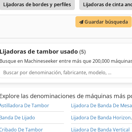
Lijadoras de bordes y perfiles
Lijadoras de cinta a
Desaceleración inteligente del avance para una mayor extracción de
banda de lijado corona 80. Desarrollada por profesionales para tal
piezas estrechas o anchas, lijado preciso y ajustes rápidos. - Tip
Guardar búsqueda
Producción profesional - Potencia (230 V): 1,1 kW - Motor de la cint
1420 rpm - Diámetro del cilindro: 127 mm - Velocidad de avance: 0-
mín./máx.: 0,8 - 76 mm - Anchura máx. de la pieza de trabajo: 406 (
76 mm - Extracción: 100 mm - Caudal mínimo de aire: 1000 m3/hora 
560 × 1220 mm - Peso: 62 kg - Dimensiones del embalaje: 940 × 660
Lijadoras de tambor usado
(5)
Codpeqv D Uusfx Agqjrf Volumen de suministro: - Bastidor base - Ci
Busque en Machineseeker entre más que 200,000 máquinas
Explore las denominaciones de máquinas más p
Astilladora De Tambor
Lijadora De Banda De Mes
Banda De Lijado
Lijadora
Cribado De Tambor
Lijadora De Banda Vertical