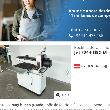
rectificado máximo / mínimo: 75 / 0,8 mm - Conexión para aspiraci
ancho x alto): 1.010 x 510 x 1.270 mm - Peso: 71 kg La máquina se 
Anuncie ahora desde
inspeccionada y recogida en cualquier momento durante nuestro hor
11 millones de comp
derecho a venta anticipada! Crjdozgrz Rjpfx Agqjf Términos relacio
rectificado, rectificar Referencia: R-R05Y9
Informarse ahora
+34 911 433 456
Rectificadora cilínd
Jet
2244-OSC-M
Kuchl
9,839 km
1
/
3
Estado:
muy bueno (usado)
, Año de fabricación:
2023
, Se vende un
motor de 1,8 CV y un ancho máximo de lijado de 560 mm. La máquin