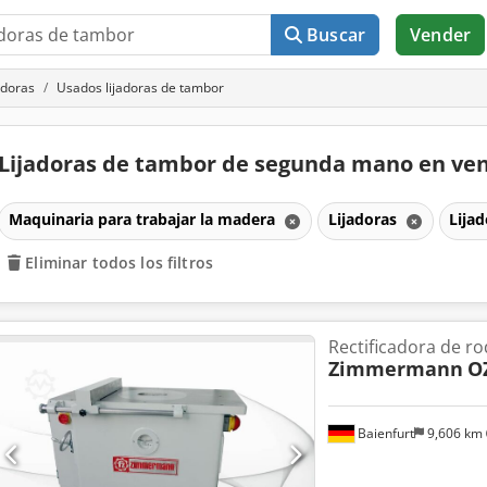
Buscar
Vender
adoras
Usados lijadoras de tambor
Lijadoras de tambor de segunda mano en ve
Maquinaria para trabajar la madera
Lijadoras
Lija
Eliminar todos los filtros
Rectificadora de rod
Zimmermann
OZ
Baienfurt
9,606 km