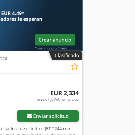
ón: 100 mm - Dimensiones (largo x
encuentra en A-8561 Söding y puede ser
 EUR 4.49
*
ario de atención. ¡Se reserva el
radores
le esperan
nados: rectificadora, máquina de
Crear anuncio
*por anuncio / mes
Clasificado
rica
EUR 2,334
precio fijo IVA no incluído
Enviar solicitud
a lijadora de cilindros JET 2244 con
a está en excelente estado y ha sido