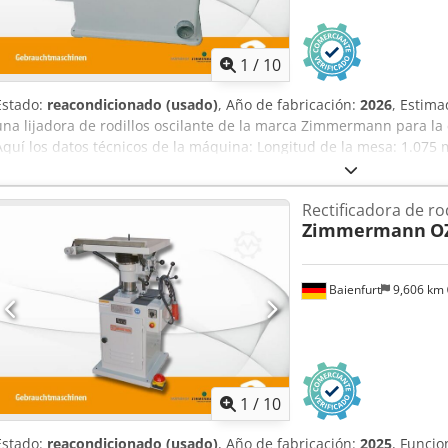
1
/
10
Estado:
reacondicionado (usado)
, Año de fabricación:
2026
, Estima
una lijadora de rodillos oscilante de la marca Zimmermann para la
Aquí los datos técnicos de la máquina: Longitud de la mesa: 1.07
Altura de la mesa sobre el suelo: 820 mm Diámetro del rodillo: 20-
Aozlibxjgqef Potencia: 1,4 / 1,8 kW Velocidad: 1.400 / 2.800 rpm Di
Rectificadora de rod
100 mm Dimensiones: 1.450 x 680 x 1.120 mm Peso: 450 kg La máqui
Zimmermann
O
claro RAL 7035. Se instaló un nuevo cuadro eléctrico completo; es dec
nueva. Para la seguridad de la máquina, se ha equipado con un fr
de emergencia. Las piezas mecánicas se compraron al fabricante o 
Baienfurt
9,606 km
suministro incluye también un rodillo a elección, así como manguito
específicos para la máquina. ¡La máquina se vende con 6 meses de g
indicará por separado en la factura. ¡Envío gratuito y asegurado en
pregunta, no dude en ponerse en contacto con nosotros.
1
/
10
Estado:
reacondicionado (usado)
, Año de fabricación:
2025
, Funcio