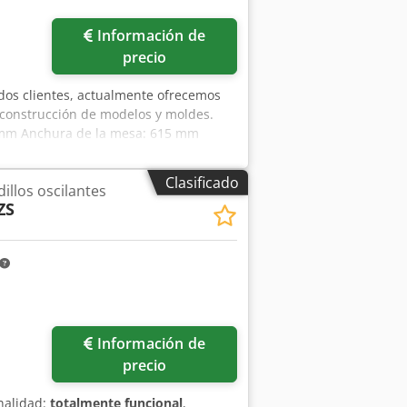
Información de
precio
dos clientes, actualmente ofrecemos
 construcción de modelos y moldes.
5 mm Anchura de la mesa: 615 mm
250 mm Voltaje: 400V Crsdpfx
ámetro de la conexión de aspiración:
Clasificado
illos oscilantes
na ha sido repintada en color gris
ZS
ir, toda la instalación eléctrica es
eno de motor y un sistema de parada
se fabricaron a medida. El alcance de
s de lijado y otros accesorios
arantía! Precio más IVA, el cual se
 toda Alemania! Si tiene alguna
Información de
precio
nalidad:
totalmente funcional
,