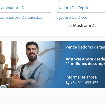
Laminadora De
Lijadora De Cepillo
Laminadora De Cuerdas
Lijadora De Disco
Mostrar más
Lijadora Automatica
Lijadora De Tambor
Lijadora Banda Y Disco
Limpieza Tambor De Leña
Lijadora De Banda
Limpieza Tambor Para Leñ
Vende lijadoras de t
Lijadora De Banda Ancha
Mezclador De Tambor
Anuncie ahora desde
11 millones de comp
Informarse ahora
+34 911 433 456