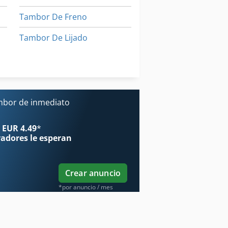
Tambor De Freno
Tambor De Lijado
Tambor De Pulido
Tamiz De Tambor
a
ambor de inmediato
 EUR 4.49
*
radores
le esperan
Crear anuncio
*por anuncio / mes