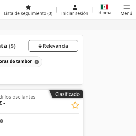
Idioma
Lista de seguimiento
(0)
Iniciar sesión
Menú
nta
(5)
Relevancia
doras de tambor
Clasificado
illos oscilantes
 -