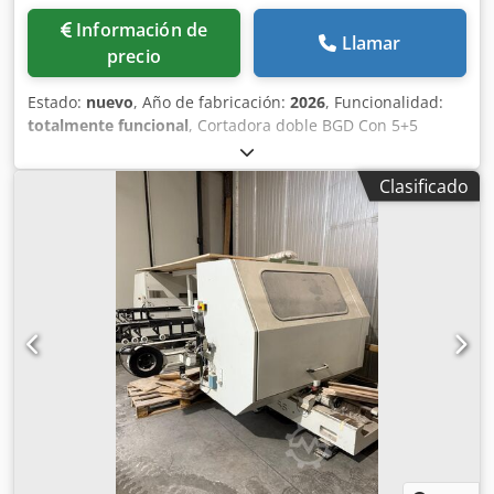
Información de
Llamar
precio
Estado:
nuevo
, Año de fabricación:
2026
, Funcionalidad:
totalmente funcional
, Cortadora doble BGD Con 5+5
motores Ancho mínimo de trabajo: 70 mm Ancho máximo
de trabajo: 3000 mm Grosor: 4-60 mm Cjdpszfvvcjfx Am
Clasificado
Esrf Personalizable según las necesidades del cliente.