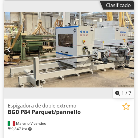
solo husillo 1+1 -Sistema de transferencia de conexión -
Clasificado
Máquina de corte doble 2+2 Ancho de trabajo: 55 - 100
mm Csdpfszfvv Ajx Am Esrf Longitud de trabajo: 160 - 800
mm Espesor de trabajo: 3 - 6 mm
1
/
7
Espigadora de doble extremo
BGD
P84 Parquet/pannello
Marano Vicentino
9,847 km