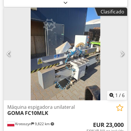
mm Crjdpfx Aslw A D Tjm Ejf Velocidad máx. Velocidad de
desplazamiento: 26 m/min Distancia entre los trinquetes:
Clasificado
1000 mm
1
/
6
Máquina espigadora unilateral
GOMA
FC10MLK
EUR 23,000
Krotoszyn
9,822 km
EXW VB IVA no incluído