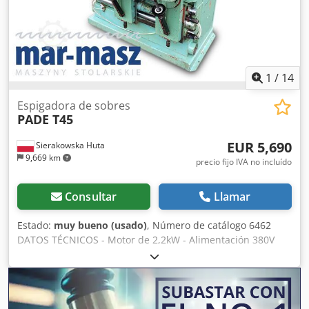
mm - Dimensiones (largo/ancho/alto): 1750/2600 (para
envío 1200)/1400 mm - Peso: 715 kg VENTAJAS - Fabricado
en Alemania - Estado muy bueno - Espigadora usada
Codpfx Amjzr U H Te Ejrf Precio neto: 13.900 PLN Precio
neto: 3.300 EUR según el tipo de cambio a 4,2 EUR (Los
precios pueden variar según la fluctuación del tipo de
1
/
14
cambio)
Espigadora de sobres
PADE T45
EUR 5,690
Sierakowska Huta
9,669 km
precio fijo IVA no incluído
Consultar
Llamar
Estado:
muy bueno (usado)
, Número de catálogo 6462
DATOS TÉCNICOS - Motor de 2,2kW - Alimentación 380V
Crsdjzr U Evepfx Am Eef - Motor de avance de la cabeza
0,9kW - Diámetro de la boca de aspiración 2x100mm -
Dimensiones (largo/ancho/alto): 1330x1100x1220mm -
Peso: 920kg La máquina está equipada con: – 2 mesas con