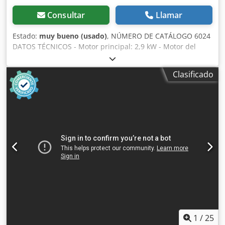
Consultar
Llamar
Estado:
muy bueno (usado)
, NÚMERO DE CATÁLOGO 6024
DATOS TÉCNICOS - Motor principal: 2,9 kW - Motor del
husillo: 0,75 kW - Motor de avance del carro: 0,75 kW -
Alimentación: 380V - Dimensiones (largo/ancho/alto):
Clasificado
1600x1100x1200mm - Peso: 891kg La máquina está
equipada con: – 2 mesas de 300x340mm – Sujetadores
neumáticos – Mesas ajustables en ángulo en dos planos –
Posibilidad de realizar espigas longitudinales y redondas
en las mesas – Velocidad de la mesa y velocidad de
rotación del husillo ajustables mecánicamente – Mesas
regulables en altura (arriba/abajo) – Regulación del ancho
de la espiga Precio neto: 16.900 PLN Precio neto: 4.020 EUR
El precio neto calculado según el tipo de cambio 4,2
PLN/EUR Cjdpsztaqtjfx Am Eorf (En caso de grandes
fluctuaciones del tipo de cambio, el precio puede variar)
1
/
25