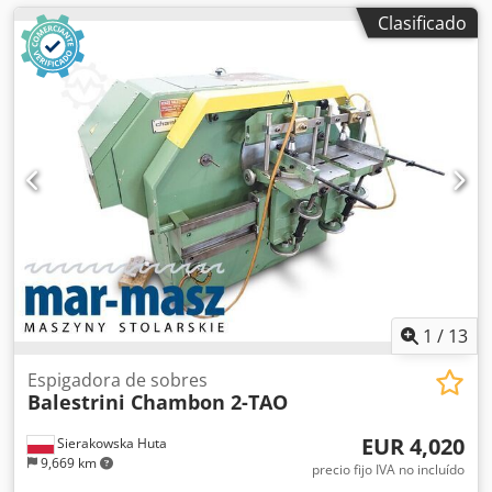
Clasificado
1
/
13
Espigadora de sobres
Balestrini Chambon 2-TAO
EUR 4,020
Sierakowska Huta
9,669 km
precio fijo IVA no incluído