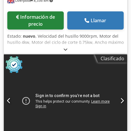
Liverpool
8,536 km
Información de
Llamar
precio
Estado:
nuevo
, Velocidad del husillo 9000rpm, Motor del
husillo 4kw, Motor del ciclo de corte 0.75kw, Ancho máximo
de espiga 100+2RMmm Espesor máximo de la espiga
30mm Profundidad máxima de la espiga (hombro) 50mm
Clasificado
Inclinación de la mesa hacia arriba 0-15 grados Inclinación
de la mesa hacia abajo 0-30 grados Inclinación lateral de la
mesa 0-20 grados Guía de la mesa ajustable de 90 a 45
grados Mordazas neumáticas ajustables x 2
Funcionamiento PLC Crjdpfx Amon Nwdls Ejf Bloque de
corte de punta desechable TCT Dimensiones totales 1300 x
1200 x 1600mm Peso 950kg