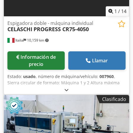
1
/
14
Espigadora doble - máquina individual
CELASCHI
PROGRESS CR75-4050
Italia
10,159 km
Información de
Llamar
precio
Estado:
usado
, número de máquina/vehículo:
007960
,
Sierra circular de formato: Máquina 1 y 2 Altura máxima
del panel: 200 mm Codpfxjwl Dnij Am Eorf Velocidad
máxima de avance: 36 m/min Distancia entre los ganchos:
Clasificado
450 mm