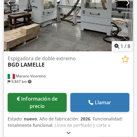
1
/
8
Espigadora de doble extremo
BGD
LAMELLE
Marano Vicentino
9,847 km
Información de
Llamar
precio
Estado:
nuevo
, Año de fabricación:
2026
, Funcionalidad:
totalmente funcional
, Línea de perfilado y corte a
escuadra para listones, compuesta por: -Perfiladora de un