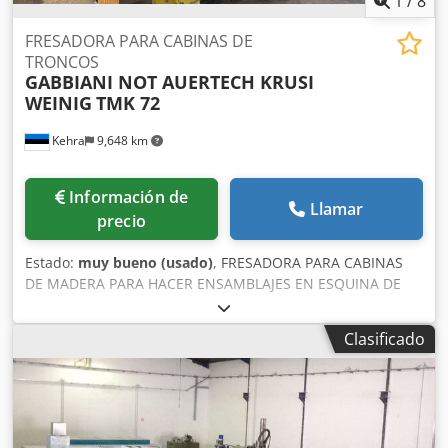
1
/
8
FRESADORA PARA CABINAS DE
TRONCOS
GABBIANI NOT AUERTECH KRUSI
WEINIG
TMK 72
Kehra
9,648 km
Información de
Llamar
precio
Estado:
muy bueno (usado)
, FRESADORA PARA CABINAS
DE MADERA PARA HACER ENSAMBLAJES EN ESQUINA DE
CHALET MEDIANTE EL MECANIZADO DE LAS CUATRO
CARAS DE LA VIGA DE TRONCO. LONGITUD MÁXIMA DEL
Clasificado
TRONCO 6000MM (DISTANCIA ENTRE APOYOS 5770 MM)
LONGITUD MÍNIMA 450 MM 4 CABEZALES DE FRESADO POR
LADO (2 LADOS) CAPACIDAD DE 3 CICLOS POR MINUTO
ANCHO MÁXIMO 250 MM GROSOR MÁXIMO 140 MM
EQUIPADA CON HERRAMIENTAS AJUSTABLES ADECUADAS