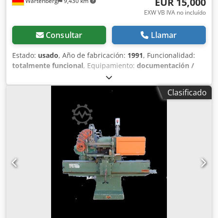
EUR 15,000
Wartenberg
9,430 km
Posibilidad de inspección y prueba de producción • Ideal
para suelos, paneles y productos similares
EXW VB IVA no incluído
Consultar
Llamar
Estado:
usado
, Año de fabricación:
1991
, Funcionalidad:
totalmente funcional
, Equipamiento:
documentación /
manual
, Torwegge, perfiladora de doble extremo, modelo
H 613 E – Año de fabricación 1991 – En óptimas
Clasificado
condiciones – Amplio conjunto de accesorios. Se ofrece a la
venta una perfiladora de doble extremo Torwegge, modelo
H 613 E, año de fabricación 1991, fabricada en Alemania
con altos estándares de calidad. La máquina se encuentra
en un estado técnico y estético excepcionalmente bueno y
ha sido sometida a un mantenimiento regular y
profesional durante todo su periodo de uso. Hasta la
fecha, ha funcionado de manera fiable en la
transformación industrial de la madera y está lista para su
uso inmediato. Credpfx Amsywfirj Eof Otro aspecto
importante es la modernización del sistema eléctrico: el
cuadro eléctrico completo fue renovado por completo hace