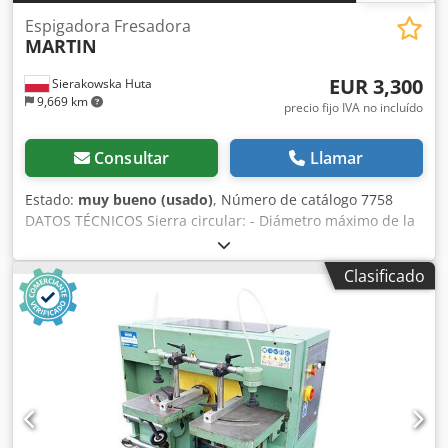
Espigadora Fresadora
MARTIN
EUR 3,300
Sierakowska Huta
9,669 km
precio fijo IVA no incluído
Consultar
Llamar
Estado:
muy bueno (usado)
, Número de catálogo 7758
DATOS TÉCNICOS Sierra circular: - Diámetro máximo de la
hoja: 350 mm - Eje: 30 mm - Eje bloqueable - Disco
ajustable delantero/trasero, arriba/abajo, ángulo -
Clasificado
Protección para el disco - Motor: 1,1 kW - Diámetro de boca
de aspiración: 80 mm Fresadora: - Eje de espigado -
Diámetro del eje: 40 mm - Altura útil del eje: 150 mm - Eje
bloqueable - Diámetro máximo de fresa: 350 mm - 2
velocidades: 3000, 4500 rpm - Motor: aprox. 5,5 kW - Freno
- Mesa lateral – desplazamiento manual - Dimensiones de
la mesa (largo/ancho): 1180x600 mm - Regla angular -
Presión neumática - Diámetro de bocas de aspiración: 125