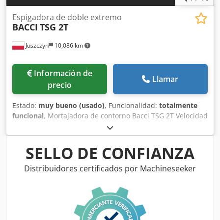
Espigadora de doble extremo
BACCI
TSG 2T
Juszczyn
10,086 km
Información de
Llamar
precio
Estado:
muy bueno (usado)
, Funcionalidad:
totalmente
funcional
, Mortajadora de contorno Bacci TSG 2T Velocidad
del husillo: 6000 rpm Ancho máximo de espiga: 115 + 2R
mm Profundidad de espiga: 10 – 45 mm Inclinación de la
mesa hacia arriba: 0° – 15° Inclinación de la mesa hacia
SELLO DE CONFIANZA
abajo: 0° – 30° Codpsy Uc Rujfx Am Eerf Inclinación lateral
de la mesa: 0° – 20° Peso de la máquina: 1050 kg
Distribuidores certificados por Machineseeker
Dimensiones de la máquina: 1500x1150x1350 mm