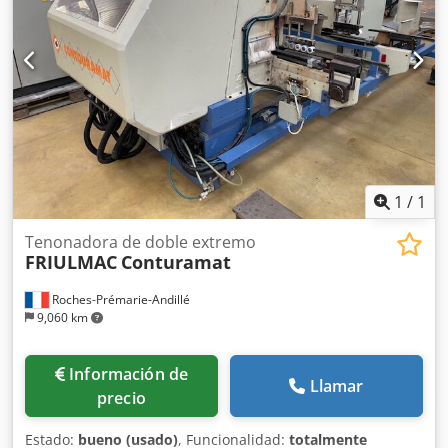
material - Carro lateral regulable en altura y profundidad -
Escuadra - Soporte extraíble de la mesa - Desplazamiento
manual del carro - Diámetro de las boquillas de
aspiración: 80 mm, 160 mm - Dimensiones
(largo/ancho/alto): 1910x1960x1800 mm - Peso: 830 kg –
Fabricación polaca – Documentación DTR incluida – Panel
de control superior – Mortajadora usada, en muy buen
estado Precio neto: 13,900 PLN Precio neto: 3,300 EUR
Precio neto calculado según el tipo de cambio 4,2 PLN/EUR
(En caso de fuertes variaciones del tipo de cambio, el
1
/
1
precio puede estar sujeto a cambios)
Tenonadora de doble extremo
FRIULMAC
Conturamat
Roches-Prémarie-Andillé
9,060 km
Información de
Llamar
precio
Estado:
bueno (usado)
, Funcionalidad:
totalmente