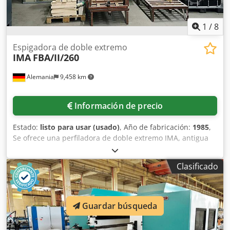
1
/
8
Espigadora de doble extremo
IMA
FBA/II/260
Alemania
9,458 km
Información de precio
Estado:
listo para usar (usado)
, Año de fabricación:
1985
,
Se ofrece una perfiladora de doble extremo IMA, antigua
pero en perfecto estado de funcionamiento. Ancho de
trabajo: 2000 mm, altura máxima de corte: 35 mm,
Clasificado
dimensiones de la máquina (X/Y/Z): aproximadamente
4000 mm/6000 mm/3000 mm, peso: aproximadamente
3000 kg. Se dispone de documentación. Es posible realizar
una inspección en las instalaciones. Crsdpjzc Rdkjfx Am
Guardar búsqueda
Eef