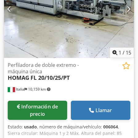
1
/
15
Perfiladora de doble extremo -
máquina única
HOMAG
FL 20/10/25/PT
Italia
10,159 km
Información de
Llamar
precio
Estado:
usado
, número de máquina/vehículo:
006064
,
Sierra circular: Máquina 1 y 2 Máx. Altura del panel: 85