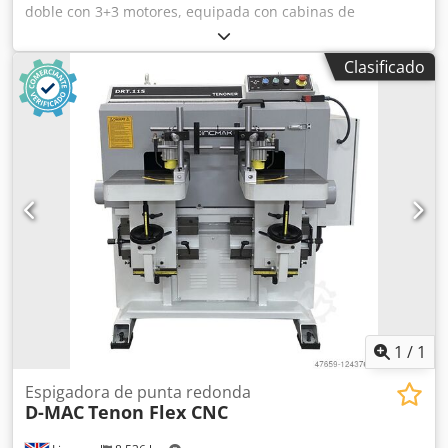
doble con 3+3 motores, equipada con cabinas de
protección y de insonorización, apertura de 6 metros.
Crodpfxsyzrale Am Eof
Clasificado
1
/
1
Espigadora de punta redonda
D-MAC
Tenon Flex CNC