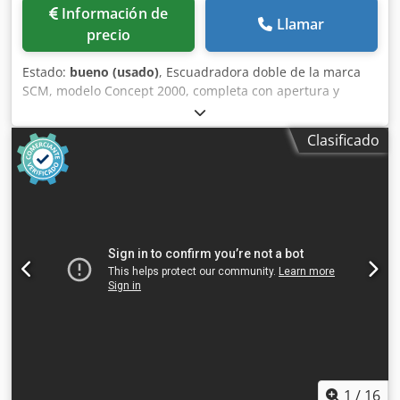
Información de
Llamar
precio
Estado:
bueno (usado)
, Escuadradora doble de la marca
SCM, modelo Concept 2000, completa con apertura y
ajuste de altura electrónicos. Fresadora con cepillo lateral
derecho e izquierdo. Fresadora de ajuste temporal +
Clasificado
fresadora fija, lateral derecho e izquierdo. Fresadora
lijadora con muela, lateral derecho e izquierdo. Grupo
lijador de banda, lateral izquierdo. Inversor en todas las
fresadoras. Ancho útil de trabajo: 3000 mm. Exclusión de
pasadores con selector. Cjdpfx Amozfprke Eerf Ancho del
patín de la banda: 50 mm, para poder trabajar piezas
estrechas. Máquina en perfectas condiciones, lista para su
uso.
1
/
16