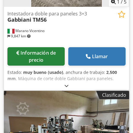
1
/
5
Intestadora doble para paneles 3+3
Gabbiani
TM56
Marano Vicentino
9,847 km
Información de
Llamar
precio
Estado:
muy bueno (usado)
, anchura de trabajo:
2,500
mm
, Máquina de corte doble Gabbiani para paneles.
Credpfx Ajzfvufjm Eef 3+3 grupos de corte. Ancho máximo
de trabajo: 2500 mm. Revisada y en funcionamiento.
Clasificado