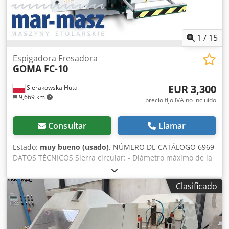
1
/
15
Espigadora Fresadora
GOMA FC-10
EUR 3,300
Sierakowska Huta
9,669 km
precio fijo IVA no incluído
Consultar
Llamar
Estado:
muy bueno (usado)
, NÚMERO DE CATÁLOGO 6969
DATOS TÉCNICOS Sierra circular: - Diámetro máximo de la
hoja: 300 mm - Eje: 30 mm - Altura máxima de corte: 60
mm - Disco ajustable hacia adelante/atrás - Motor: 2,4 kW
Clasificado
Fresadora: Eje de mortajado: - Diámetro del eje: 40 mm
Csdpfx Ajzc Iv Djm Eorf - Altura de trabajo del eje: 190 mm
- Eje bloqueable - Diámetro máximo de la fresa: 360 mm -
Motor: 7,5 kW - 2 velocidades de rotación - Prensador de