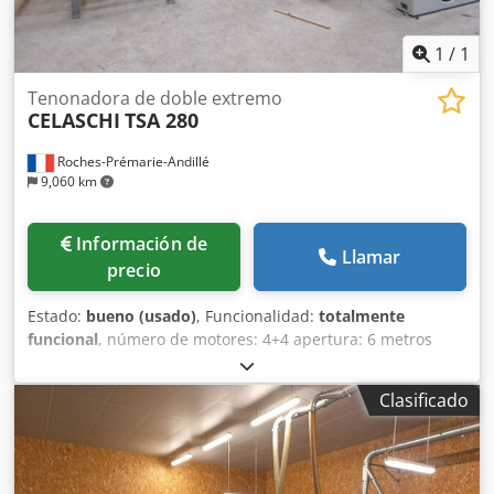
1
/
1
Tenonadora de doble extremo
CELASCHI
TSA 280
Roches-Prémarie-Andillé
9,060 km
Información de
Llamar
precio
Estado:
bueno (usado)
, Funcionalidad:
totalmente
funcional
, número de motores: 4+4 apertura: 6 metros
Credpfx Amew D Nq To Ejf
Clasificado