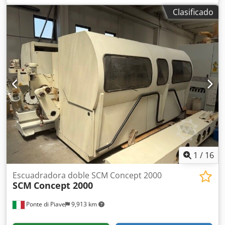
Equipamiento:
documentación / manual
, Cortadora de
Clasificado
ángulos doble Celaschi TSA300DS Apertura de la mesa
móvil de 3000 mm, controlada mediante panel táctil.
Ancho mínimo de trabajo: 200 mm. 5+5 grupos de
motores. Ancho del carro: 65 mm. Rodillos de tracción,
paso de 400 mm. Accionamiento neumático del grupo de
tupí. Accionamiento automático controlado por CNC.
Velocidad de avance ajustable (m/min), rango: 4-24. Csdpfx
Aezfvtnom Eerf
1
/
16
Escuadradora doble SCM Concept 2000
SCM
Concept 2000
Ponte di Piave
9,913 km