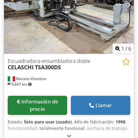
1
/
6
Escuadradora-ensambladora doble
CELASCHI
TSA300DS
Marano Vicentino
9,847 km
Información de
Llamar
precio
Estado:
listo para usar (usado)
, Año de fabricación:
1998
,
Funcionalidad:
totalmente funcional
, anchura de trabajo:
3,000 mm
, peso total:
5,000 kg
, tensión de entrada:
380 V
,