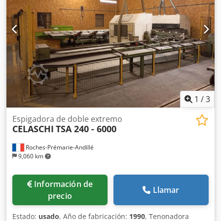
1
/
3
Espigadora de doble extremo
CELASCHI
TSA 240 - 6000
Roches-Prémarie-Andillé
9,060 km
Información de
Llamar
precio
Estado:
usado
, Año de fabricación:
1990
, Tenonadora