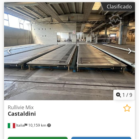
Clasificado
1
/
9
Rullivie Mix
Castaldini
Italia
10,159 km