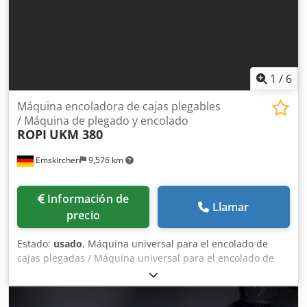
Número de máquina: 20041227 Si tiene alguna pregunta o
necesita más información, no dude en enviarnos un
mensaje o llamarnos.
1
/
6
Máquina encoladora de cajas plegables
/ Máquina de plegado y encolado
ROPI
UKM 380
Emskirchen
9,576 km
Información de
Llamar
precio
Estado:
usado
, Máquina universal para el encolado de
cajas plegadas / Máquina universal para el encolado de
cajas Máquina para el encolado de cajas plegadas /
Máquina para el encolado de cajas ROPI UKM 380 Año de
fabricación / Year 2003 Formato / Tamaño mín. 60 x 100