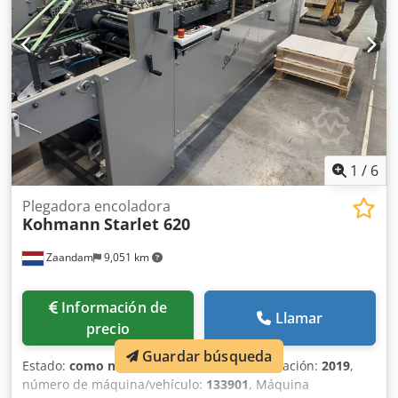
1
/
6
Plegadora encoladora
Kohmann
Starlet 620
Zaandam
9,051 km
Información de
Llamar
precio
Guardar búsqueda
Estado:
como nuevo (usado)
, Año de fabricación:
2019
,
número de máquina/vehículo:
133901
, Máquina