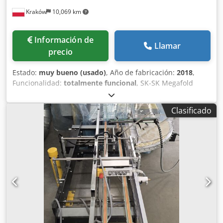
Kraków
10,069 km
Información de
Llamar
precio
Estado:
muy bueno (usado)
, Año de fabricación:
2018
,
Funcionalidad:
totalmente funcional
, SK-SK Megafold
1850 ref 3007 año: 2018 ancho máximo: 1850 mm material
– canal: E, B, C, EB alineación posterior al alimentador
Clasificado
pegadora multipunto: Crodpfx Aezb Umtob Usf – Línea
recta – Fondo automático (crash lock) – Bandejas de 4
esquinas – sistema de escuadrado La máquina está
conectada y se puede probar.