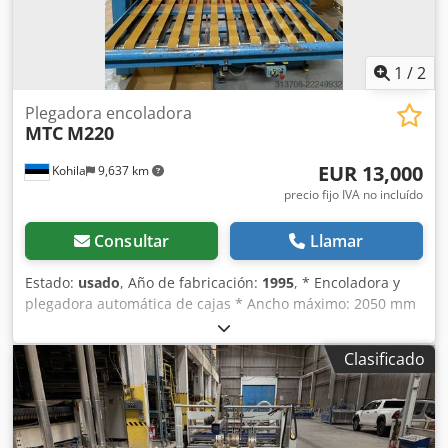
1
/
2
Plegadora encoladora
MTC
M220
EUR 13,000
Kohila
9,637 km
precio fijo IVA no incluído
Consultar
Llamar
Estado:
usado
, Año de fabricación:
1995
, * Encoladora y
plegadora automática de cajas * Ancho máximo: 2050 mm
Cjdoziarpspfx Ab Usrf
Clasificado