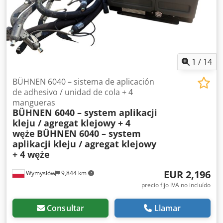
precisa de las asas. Además, la línea de producción está
equipada con un dispositivo para la producción de hilo de
papel, lo que permite la realización integral de pedidos de
bolsas de papel con asas. Nuestra línea de producción de
bolsas de papel garantiza una alta calidad, fiabilidad y
1
/
14
flexibilidad de producción, adaptada a las necesidades
individuales del cliente.
BÜHNEN 6040 – sistema de aplicación
de adhesivo / unidad de cola + 4
mangueras
BÜHNEN 6040 – system aplikacji
kleju / agregat klejowy + 4
węże
BÜHNEN 6040 – system
aplikacji kleju / agregat klejowy
+ 4 węże
EUR 2,196
Wymysłów
9,844 km
precio fijo IVA no incluído
Consultar
Llamar