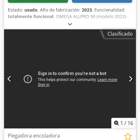
Estado:
usado
, Año de fabricación:
2023
, Funcionalidad:
totalmente funcional
, OMEGA ALLPRO 90 (modelo 2023) -
MÁQUINA PARA PLEGAR Y ENCOLLAR - Dispositivo
Microbox - Servomotores en el alimentador y el apilador -
Clasificado
Control remoto - Secciones de ajuste lateral izquierdo y
derecho - Transportador central retráctil en la sección final
de plegado Credpfx Aszlqzgeb Ujf - Tercer transportador
en PF1 y PF2 - Cámara en el alimentador para controlar la
entrada en la sección de entrega - Transportadores
motorizados con indicación de posición - Sistema de
servoválvulas electrónico para cajas de 4 y 6 esquinas -
Alineador neumático para cajas con fondo de encaje y
microonda - eWON Flexy para compartir datos OPC UA -
Sistema de plegado asistido por aire para fondos de
encaje - Cables de seguridad de emergencia - Sistema de
encolado en frío ERO (3 pistolas + rueda de encolado
lateral con depósito)
1
/
16
Plegadora encoladora