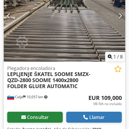
1
/
8
Plegadora encoladora
LEPLJENJE ŠKATEL SOOME SMZX-
QZD-2800
SOOME 1400x2800
FOLDER GLUER AUTOMATIC
EUR 109,000
Celje
10,057 km
VB IVA no incluído
Consultar
Llamar