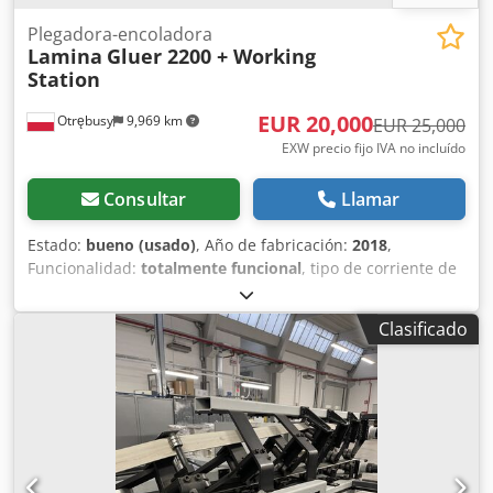
Plegadora-encoladora
Lamina
Gluer 2200 + Working
Station
EUR 20,000
Otrębusy
9,969 km
EUR 25,000
EXW precio fijo IVA no incluído
Consultar
Llamar
Estado:
bueno (usado)
, Año de fabricación:
2018
,
Funcionalidad:
totalmente funcional
, tipo de corriente de
entrada:
trifásico
, ancho total:
2,400 mm
, La Lamina Gluer
es una máquina de plegado, encolado y aplicación de cinta
Clasificado
adhesiva en línea, alimentada manualmente. Gracias a su
ingenioso diseño, puede manejar diversos tamaños y
materiales diferentes. La configuración sin herramientas
permite un cambio rápido, incluso para tiradas cortas.
Entre las opciones disponibles para la máquina se
incluyen encolado en frío, unidad de soporte trasero,
estación de trabajo, aplicador de cinta adhesiva, entre