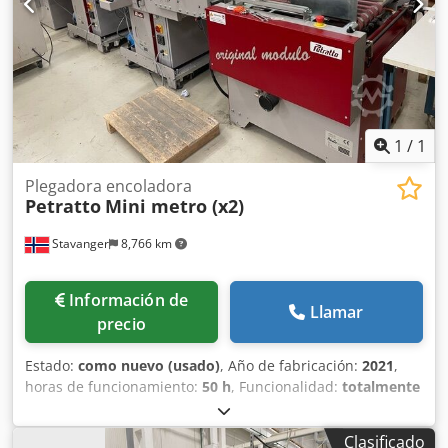
1
/
1
Plegadora encoladora
Petratto
Mini metro (x2)
Stavanger
8,766 km
Información de
Llamar
precio
Estado:
como nuevo (usado)
, Año de fabricación:
2021
,
horas de funcionamiento:
50 h
, Funcionalidad:
totalmente
funcional
, número de máquina/vehículo:
0112-196
, tipo de
corriente de entrada:
trifásico
, ancho total:
115 mm
,
Clasificado