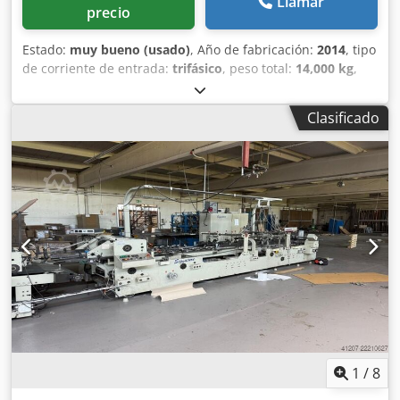
Llamar
precio
Estado:
muy bueno (usado)
, Año de fabricación:
2014
, tipo
de corriente de entrada:
trifásico
, peso total:
14,000 kg
,
Línea de Producción de Bolsas de Papel – ZBX-300 y ZBX-
450 Cjdpfx Aezhwi Nsb Usrf Presentamos una línea de
Clasificado
producción profesional para bolsas de papel, compuesta
por la máquina principal de formación ZBX-300 y la
máquina de producción de asas ZBX-450. Estos equipos
ofrecen un alto rendimiento, precisión y eficiencia
energética, cumpliendo con los requisitos tanto de
pequeñas como de grandes series de producción. 1.
Máquina principal de formación y encolado de bolsas –
ZBX-300 • Año de fabricación: 2014 • Peso: 12 000 kg •
Alimentación: trifásica, consumo de 12 kW • Rango de
ancho de la lámina: 680 – 1000 mm (según la
configuración) • Longitud de la lámina: 400 – 600 mm •
Ancho de la bolsa: 250 – 430 mm • Gramaje del papel: 80 –
210 g/m² Funciones principales: • Alimentación automática
de la lámina a la sección de formación, lo que agiliza y
1
/
8
acelera la producción. • Lubricación central del sistema de