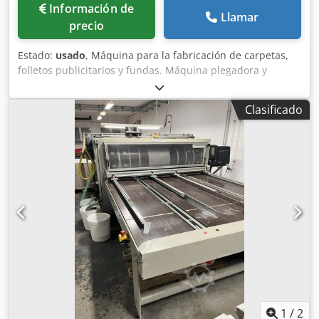
Información de
Llamar
precio
Estado:
usado
, Máquina para la fabricación de carpetas,
folletos publicitarios y fundas. Máquina plegadora y
encoladora de carpetas / Folder Gluer FIDIA DORA 76 Año
de fabricación: 2000 Alimentador de pilas planas Formato
Clasificado
mín. 150 x 240 mm - máx. 760 x 1000 mm Dispositivo de
fundición de adhesivo termofusible / Hot-melt adhesive
melter ROBATECH Concept 8 Inspección por vídeo en línea
a través de WhatsApp, MS Zoom o Telegram. En stock en
Emskirchen/Nuremberg. Disponible de inmediato. Se
puede probar. Csdpfjzqtp Djx Ab Ujrf
1
/
2