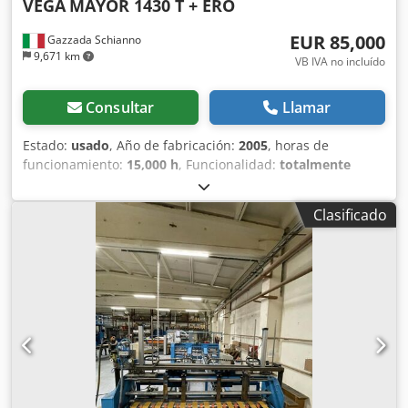
VEGA
MAYOR 1430 T + ERO
EUR 85,000
Gazzada Schianno
9,671 km
VB IVA no incluído
Consultar
Llamar
Estado:
usado
, Año de fabricación:
2005
, horas de
funcionamiento:
15,000 h
, Funcionalidad:
totalmente
funcional
, número de máquina/vehículo:
12-032-SP
, ancho
total:
1,900 mm
, longitud total:
17,370 mm
, altura total:
Clasificado
850 mm
, Máquina plegadora y encoladora lineal equipada
con 4 pistolas de encolado con ajuste electrónico para el
encolado de cajas con 4 o 6 esquinas (Ero). Crodjzin Hhspfx
Ab Uef