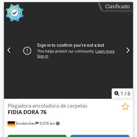
Clasificado
1
/
6
Plegadora-encoladora de carpetas
FIDIA
DORA 76
Emskirchen
9,576 km