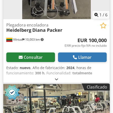
1
/
6
Plegadora encoladora
Heidelberg
Diana Packer
EUR 100,000
Vilnius
10,003 km
EXW precio fijo IVA no incluído
Consultar
Llamar
Estado:
nuevo
, Año de fabricación:
2024
, horas de
funcionamiento:
300 h
, Funcionalidad:
totalmente
funcional
, tipo de corriente de entrada:
trifásico
, La MK
Diana Smartpacker empaqueta automáticamente sus cajas
Clasificado
plegables en cajas de envío, en una hasta cuatro filas, a la
salida de la estación de compresión y entrega de la
plegadora-encoladora. Un operario también puede
alimentar nuevas cajas de envío desde una estación de
control central y colocar hojas en la caja de envío vacía o