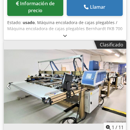
Información de
Llamar
precio
Estado:
usado
, Máquina encoladora de cajas plegables /
Máquina encoladora de cajas plegables Bernhardt FKB 700
Año de fabricación 2010 - N° de serie 300310/86/FKB/700
Credpfxov H D Srs Ab Ujf Opciones de producción costura
Clasificado
longitudinal, 2 y 3 puntos Gramaje 200 - 600 g/m2, flauta E
Materiales: papel resistente de 200 g/m2, cartón plástico /
Materiales: papel resistente de 200 g/m2, cartón plástico.
Formato corte abierto 500 x 700mm Requiere conexión de
aire / Aire requerido mín. 6 bar Velocidad de la máquina /
Velocidad máxima de la máquina 400 m/min. La FKB 700 es
una máquina plegadora y encoladora multifuncional para
plegar y pegar: Carpetas, estuches para CD, DigiPacks y
cajas plegables. La FKB 700 es una máquina plegadora y
encoladora multifuncional para plegar y pegar: Carpetas,
estuches para CD, DigiPacks y cajas plegables. Inspección
de video en línea por WhatsApp - MS Zoom - Telegram En
stock Emskirchen/Nuremberg - Disponible de inmediato -
Se puede probar
1
/
11