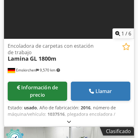
1
/
6
Encoladora de carpetas con estación
de trabajo
Lamina
GL 1800m
Emskirchen
9,570 km
Información de
Llamar
precio
Estado:
usado
, Año de fabricación:
2016
, número de
máquina/vehículo:
1037516
, plegadora encoladora /
plegadora encoladora Lamina 1800GL WSYear 2016 -
1037516 Plegadora, encoladora y encintadora en línea de
Clasificado
alimentación manual Formato min. 70mm - max. 1800mm