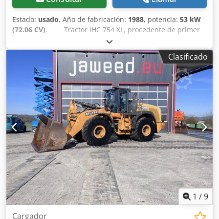
Estado:
usado
, Año de fabricación:
1988
, potencia:
53 kW
(72.06 CV)
, _____Tractor IHC 754 XL, procedente de primer
propietario, en óptimas condiciones. Horas de
funcionamiento: aproximadamente 8600. Año de
Clasificado
fabricación: 1988. Elevador delantero. Toma de fuerza
delantera. Transmisión de 30 km/h. Precio: 24.500,00
euros, sin IVA. Ubicación: null. Dkodpfxjzdmuts Alaer
1
/
9
Cargador