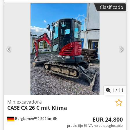
operativo: 15.700 kg Dkedey Rm H Eopfx Alaer * Potencia
Clasificado
del motor: 77 kW * Zapatas Roadliner * Acoplador rápido
hidráulico * Aire acondicionado
1
/
11
Miniexcavadora
CASE
CX 26 C mit Klima
EUR 24,800
Bergkamen
9,265 km
precio fijo El IVA no es desglosable