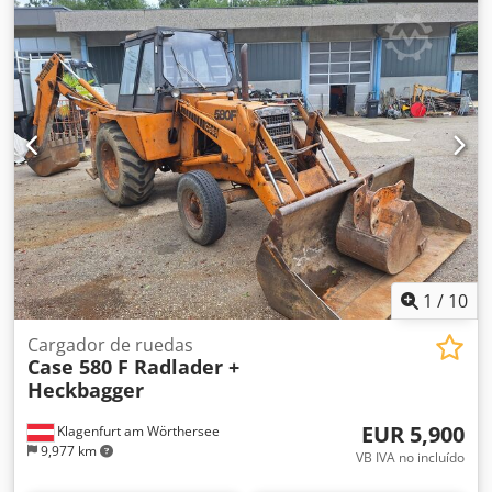
1
/
10
Cargador de ruedas
Case 580 F Radlader +
Heckbagger
EUR 5,900
Klagenfurt am Wörthersee
9,977 km
VB IVA no incluído