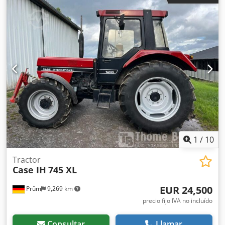
cubiertas el radio adecuado, lo que permite que se ajusten
perfectamente al bloque del libro. La máquina está
equipada con rodillos ajustables que permiten adaptarse
a diferentes grosores de cubiertas. Su robusta estructura
de hierro fundido garantiza una alta precisión y una larga
vida útil. Datos técnicos: Fabricante: Karl Tränklein Tipo:
Case Bender / máquina para dar forma a lomos Ancho de
trabajo: aprox. 600 mm Dkjdpfx Alsziwnbjaer Ajuste de la
presión de los rodillos Estructura estable de hierro
fundido Accionamiento eléctrico Mesa de trabajo Estado:
usada Aplicaciones: producción de libros de tapa dura,
encuadernaciones, imprentas, empresas de artes gráficas,
producción de álbumes, catálogos y encuadernaciones.
1
/
10
Tractor
Case IH
745 XL
EUR 24,500
Prüm
9,269 km
precio fijo IVA no incluído
Consultar
Llamar