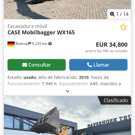
1
/
14
Excavadora móvil
CASE
Mobilbagger WX165
EUR 34,800
Bottrop
9,229 km
precio fijo IVA no incluído
Consultar
Llamar
Estado:
usado
, Año de fabricación:
2010
, horas de
funcionamiento:
7,940 h
, Equipamiento:
ABS, tracción a
las cuatro ruedas
, MINIESTACIÓN DE EXCAVACIÓN CASE
Tipo: WX165 (Excavadora hidráulica) Número de
Clasificado
homologación: N211 Fabricante del motor: Case Potencia
del motor: 105 kW Horas de funcionamiento: 7940 h Peso
máximo permitido: 18 000 kg Longitud para el transporte:
8,19 m Ancho para el transporte: 1,91 m Altura para el
transporte: 2,89 m Color: Amarillo - Control mediante
joystick - Pala niveladora - Cámara Con gusto le brindamos