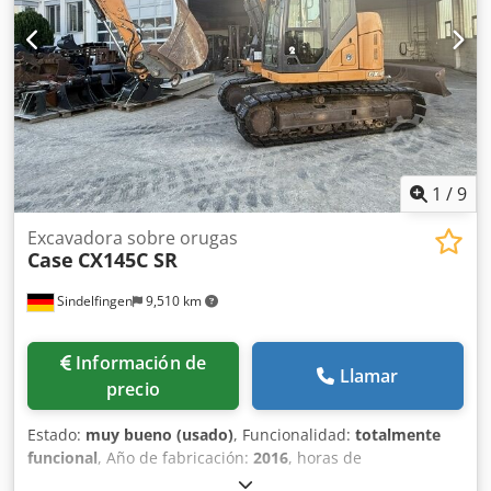
Tasa de producción: aproximadamente 200 – 300
unidades/hora Alimentación eléctrica: 230 V Peso: 300 kg
Fabricado en Alemania. Schmedt PraForm 21-50: prensa
para libros Prensa para libros con cortador de ranuras.
Fabricado por Schmedt, Alemania. La máquina está en
muy buenas condiciones y lista para la producción.
Especificaciones técnicas: Dsdpfx Aszdazbelaskr Formato
máximo: 420 x 520 x 100 mm Peso: 220 kg Alimentación
eléctrica: 230 V + aire comprimido. El precio es por un
1
/
9
conjunto de dos máquinas.
Excavadora sobre orugas
Case
CX145C SR
Sindelfingen
9,510 km
Información de
Llamar
precio
Estado:
muy bueno (usado)
, Funcionalidad:
totalmente
funcional
, Año de fabricación:
2016
, horas de
funcionamiento:
11,500 h
, * 11.500 horas de trabajo * Peso