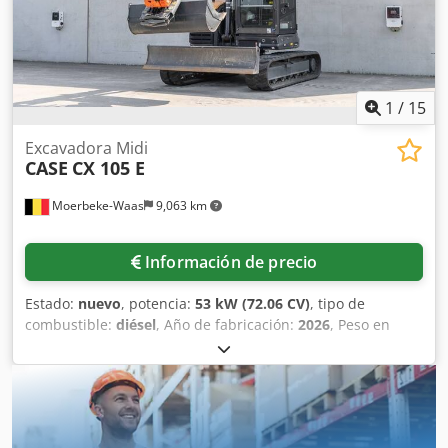
niveladora - Opcional con sistema TOPCON 3D de 2021
1
/
15
Excavadora Midi
CASE
CX 105 E
Moerbeke-Waas
9,063 km
Información de precio
Estado:
nuevo
, potencia:
53 kW (72.06 CV)
, tipo de
combustible:
diésel
, Año de fabricación:
2026
, Peso en
vacío: 9.780 kg. Dkjdpfxszrrw As Alaer Póngase en contacto
con el departamento de ventas de KEY-TEC para obtener
más información.