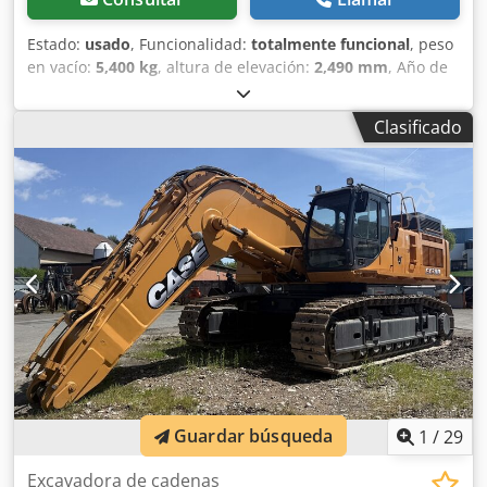
inventario: 2926-26
Estado:
usado
, Funcionalidad:
totalmente funcional
, peso
en vacío:
5,400 kg
, altura de elevación:
2,490 mm
, Año de
fabricación:
2014
, horas de funcionamiento:
2,081 h
,
longitud total:
5,550 mm
, altura de construcción:
2,500
Clasificado
mm
, tipo de accionamiento:
Diesel Motor
, ancho de
construcción:
1,950 mm
, Otros Dkjdpfxowlxgaj Alajr Clase
de velocidad: 25 Estado técnico: normal Estado de la
batería: normal
Guardar búsqueda
1
/
29
Excavadora de cadenas