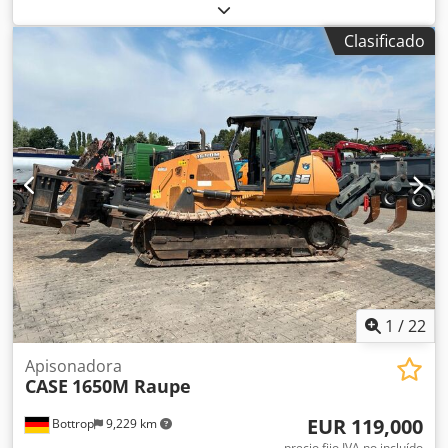
máquina/vehículo:
017128
, CASE IH 1660 flujo axial Marca:
Case IH Modelo: 1660 Año: 1987 Horas de funcionamiento:
Clasificado
3.300 h Dedpfx Alsvr Dxpoaekr Ancho de sección: 5,00 m
Varios tipos de equipos: picador de paja, esparcidor de
paja.
1
/
22
Apisonadora
CASE
1650M Raupe
EUR 119,000
Bottrop
9,229 km
precio fijo IVA no incluído