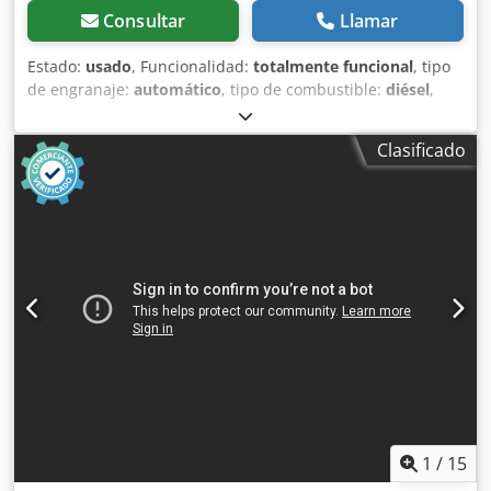
Consultar
Llamar
Estado:
usado
, Funcionalidad:
totalmente funcional
, tipo
de engranaje:
automático
, tipo de combustible:
diésel
,
peso operativo:
7,500 kg
, configuración de ejes:
4x2
,
primer registro:
10/1977
, Año de fabricación:
1977
,
Clasificado
Equipamiento:
hidráulica
, Técnicamente en buen estado
Dkjdpfx Alet S Idroaor
1
/
15