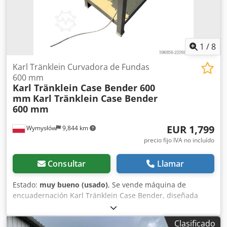
8000 L Bomba de alta presión: 2 x HPP Caudal de alta
presión: 122 l/min - 130 bar Bomba de vacío: Samson
Mando a distancia: ?
1
/
8
Karl Tränklein Curvadora de Fundas
600 mm
Karl Tränklein Case Bender 600
mm
Karl Tränklein Case Bender
600 mm
EUR 1,799
Wymysłów
9,844 km
precio fijo IVA no incluído
Consultar
Llamar
Estado:
muy bueno (usado)
, Se vende máquina de
encuadernación Karl Tränklein Case Bender, diseñada
para dar forma y curvar los lomos de las cubiertas de
libros de tapa dura. El dispositivo proporciona a las
Clasificado