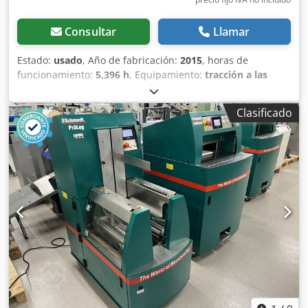
Consultar
Llamar
Estado:
usado
, Año de fabricación:
2015
, horas de
funcionamiento:
5,396 h
, Equipamiento:
tracción a las
cuatro ruedas
, CATERPILLAR Modelo: 1650M Peso en vacío:
19 200 kg Potencia: 122 kW Horas de trabajo: 5396
Clasificado
Djdpfxozhyrms Alaokr Equipamiento: - Asiento calefactado
- Aire acondicionado - Radio - Rastrillo trasero con 3
dientes - Dispositivos y rejillas de protección de la cabina
en la parte delantera - Pala niveladora (plegable
hidráulicamente) Con gusto le brindamos asistencia
también en el área de financiación/arrendamiento a través
de nuestros socios. Todos los datos sin garantía. Salvo
error y omisión.