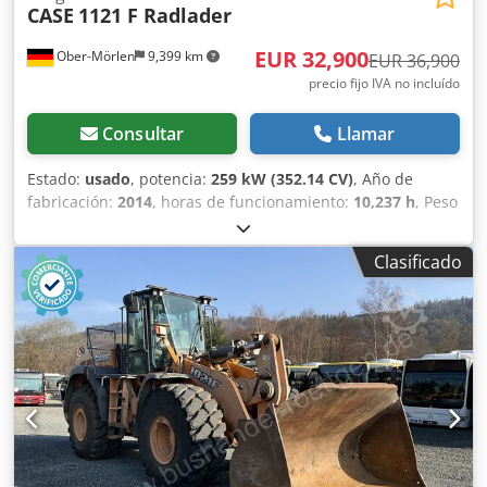
CASE
1121 F Radlader
EUR 32,900
Ober-Mörlen
9,399 km
EUR 36,900
precio fijo IVA no incluído
Consultar
Llamar
Estado:
usado
, potencia:
259 kW (352.14 CV)
, Año de
fabricación:
2014
, horas de funcionamiento:
10,237 h
, Peso
en vacío: 27.024 kg Para obtener más información,
póngase en contacto con Emal Jaweed. Cargadora de
Clasificado
ruedas / Wheel Loader, Case 1121F, año de fabricación
2014, horas de servicio: 10.237 h, longitud: 8.960 mm,
ancho: 2.990 mm, altura: 3.570 mm, peso bruto máximo
autorizado: 27.024 kg, motor: Case, potencia del motor: 239
kW, aire acondicionado, báscula, hidráulica auxiliar,
cámara de marcha atrás, engrase automático,
dimensiones del cazo: longitud: 1.800 mm, ancho: 3.000
mm, altura: 1.750 mm, video disponible. Otros: *
Ofrecemos más de 200 unidades a la venta. Dkjdpsyn
Nfwofx Alaor * Nuestra ubicación se encuentra a 30 km al