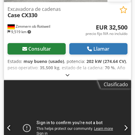
Excavadora de cadenas
Case
CX330
EUR 32,500
Zimmern ob Rottweil
9,519 km
precio fijo IVA no incluído
Consultar
Llamar
Estado:
muy bueno (usado)
, potencia:
202 kW (274.64 CV)
,
peso operativo:
35,500 kg
, estado de la cadena:
70 %
, Año
de fabricación:
2006
, horas de funcionamiento:
9,139 h
,
Equipamiento:
aire acondicionado
, CASE CX330 Año de
Clasificado
fabricación: 2006 Horas de funcionamiento: 9.139 horas
Dkedpfx Ajzp Rm Rslaor Cabina cerrada Aire
acondicionado Radio Sistema de lubricación centralizado
Brazo estándar Cuchara: 3,30 m Circuito hidráulico
completo (para martillo, pinza o cizalla) Acoplamiento
rápido OQ80 1 cuchara – 800 mm de ancho 1 pinza –
funciona, necesita reparación Tren de rodaje conservado
en aproximadamente un 70 % Placas de base de 600 mm