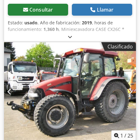
Consultar
Llamar
Estado:
usado
, Año de fabricación:
2019
, horas de
funcionamiento:
1,360 h
, Miniexcavadora CASE CX26C *
Año de fabricación: 2019 Dsdourfkcopfx Alaekr * 1360 BS, i
* Calefacción * Aire acondicionado * Orugas de goma *
Clasificado
Hoja excavadora * Enganche rápido
1
/
25