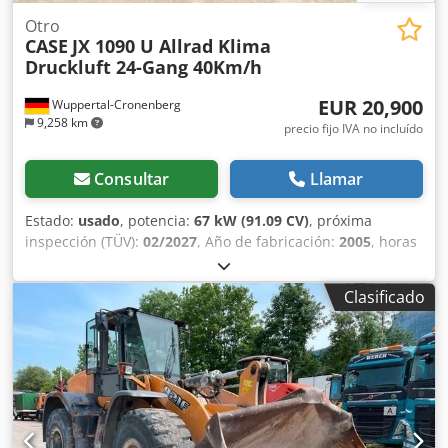
Otro
CASE
JX 1090 U Allrad Klima
Druckluft 24-Gang 40Km/h
EUR 20,900
Wuppertal-Cronenberg
9,258 km
precio fijo IVA no incluído
Consultar
Llamar
Estado:
usado
, potencia:
67 kW (91.09 CV)
, próxima
inspección (TÜV):
02/2027
, Año de fabricación:
2005
, horas
de funcionamiento:
9,560 h
, Equipamiento:
aire
acondicionado, cabina, tracción a las cuatro ruedas
,
Clasificado
Tractor alemán, en uso hasta hace poco. Segundo
propietario: siempre en manos de la administración
estatal de parques, de 2005 a 2017 y de 2017 a 2026.
Tracción total. Motor turbodiésel de 4 cilindros con 4485 cc
y 91 CV. Gran transmisión Hi-LO de 24 velocidades: 4
marchas en 3 gamas, 2 escalonamientos bajo carga y
reversor bajo carga. 40 km/h. Instalación de aire