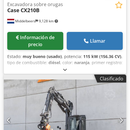
Excavadora sobre orugas
Case
CX210B
Middelbeers
9,128 km
Información de
Llamar
precio
Estado:
muy bueno (usado)
, potencia:
115 kW (156.36 CV)
,
tipo de combustible:
diésel
, color:
naranja
, primer registro:
07/2013
, Año de fabricación:
2012
, horas de
funcionamiento:
15,109 h
, Información general Año del
Clasificado
modelo: 2012 Número de serie: DCH210R5NCEAH2500
Información técnica Número de cilindros: 4 Peso en vacío:
22.600 kg Funcionalidad Anchura de trabajo: 300 cm
Marcado CE: sí Estado Estado técnico: muy bueno Estado
visual: muy bueno Dodpey En Ndjfx Alaekr Información
financiera Precio: A consultar Garantía Garantía: De primer
propietario, historial de mantenimiento completo, ¡listo
para trabajar de inmediato! - 80 % sistema de cadenas -
Incluye 3 cucharas: 1300 mm, 450 mm y 2000 mm cuchara