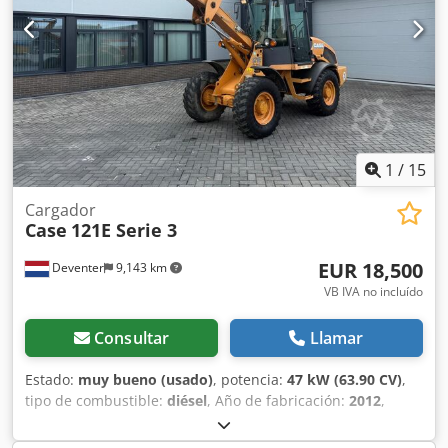
apoyo también en el ámbito de la
financiación/arrendamiento a través de nuestros socios.
Dsdpezripcofx Alaokr Todos los datos son orientativos.
Salvo error y omisión.
1
/
15
Cargador
Case
121E Serie 3
EUR 18,500
Deventer
9,143 km
VB IVA no incluído
Consultar
Llamar
Estado:
muy bueno (usado)
, potencia:
47 kW (63.90 CV)
,
tipo de combustible:
diésel
, Año de fabricación:
2012
,
horas de funcionamiento:
1,060 h
, = Opciones y accesorios
adicionales = - Control con 2 pedales - Cabina cerrada =