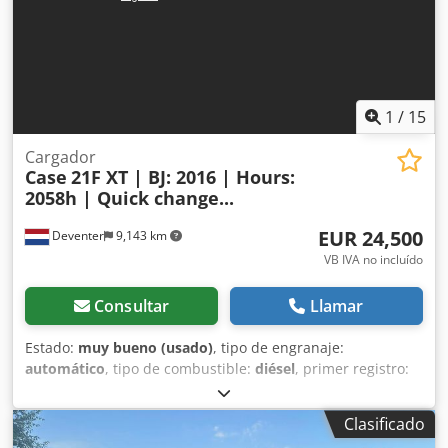
de ancho Motor Isuzu de 202 kW Certificación CE
Transporte: 10,8 x 3 x 3,40 m Peso en condiciones de
trabajo: 35,5 toneladas.
1
/
15
Cargador
Case
21F XT | BJ: 2016 | Hours:
2058h | Quick change...
EUR 24,500
Deventer
9,143 km
VB IVA no incluído
Consultar
Llamar
Estado:
muy bueno (usado)
, tipo de engranaje:
automático
, tipo de combustible:
diésel
, primer registro:
06/2016
, Año de fabricación:
2016
, horas de
funcionamiento:
2,058 h
, Equipamiento:
cabina
, =
Clasificado
Opciones y accesorios adicionales = - Cabina cerrada -