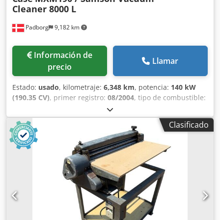
Cleaner 8000 L
Padborg
9,182 km
Información de
Llamar
precio
Estado:
usado
, kilometraje:
6,348 km
, potencia:
140 kW
(190.35 CV)
, primer registro:
08/2004
, tipo de combustible:
diésel
, Año de fabricación:
2004
, Fabricante: Case Modelo:
MXM190 / Samson Cisterna de Vacío 8000 L Año: 2004
Clasificado
Condición: Buena Número de serie: ACM231045 Ref. nº.:
8084 Fecha de matriculación: CV: 190 Horas: 6348 Caja de
cambios: Powershift total 19+6 Dkodpfxjynq Dbj Alasr
Depósito de gasoil: 1 Capacidad del depósito: 400 L Radio:
? Asiento neumático: ? Frenos: Frenos de disco en baño de
aceite Tamaño de neumáticos: 600/65R25 + 650/75R38 -
520/70R34 Porcentaje de banda de rodadura restante: 60%
90% - 40% Caja de herramientas: ? Sistema hidráulico: ?
Fabricante de cisterna: Samson Capacidad de la cisterna: