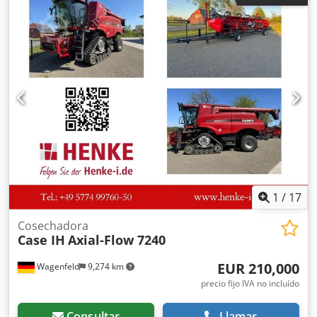
tracción total * Calefacción / Aire acondicionado
Dkedpfokq Amfjx Alajr * Año de fabricación: 2016 *
Número de identificación del vehículo (VIN):
FNH921F1NGHE12139 * Potencia: 190 kW * Peso en vacío:
19680 kg * Peso total: 21600 kg * Horas de uso: 11604 *
Disponibles 3 unidades * Precio bajo consulta * Toda la
información proporcionada no es vinculante.
1
/
17
Cosechadora
Case IH
Axial-Flow 7240
EUR 210,000
Wagenfeld
9,274 km
precio fijo IVA no incluído
Consultar
Llamar