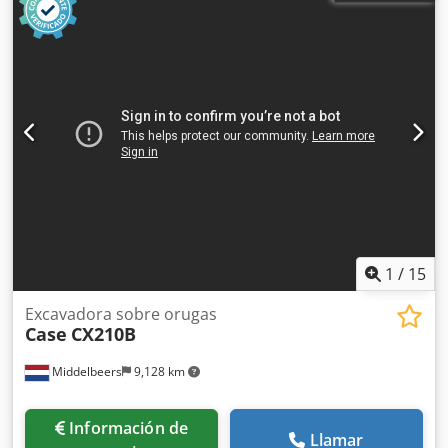
1
/
15
Excavadora sobre orugas
Case
CX210B
Middelbeers
9,128 km
Información de
Llamar