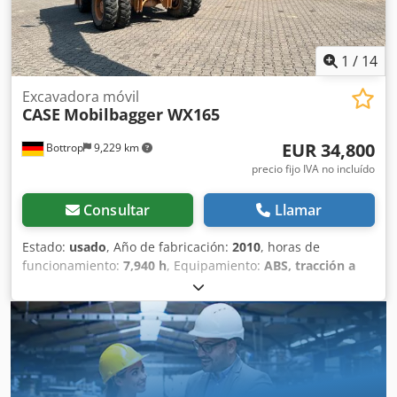
1
/
14
Excavadora móvil
CASE
Mobilbagger WX165
EUR 34,800
Bottrop
9,229 km
precio fijo IVA no incluído
Consultar
Llamar
Estado:
usado
, Año de fabricación:
2010
, horas de
funcionamiento:
7,940 h
, Equipamiento:
ABS, tracción a
las cuatro ruedas
, MINIESTACIÓN DE EXCAVACIÓN CASE
Tipo: WX165 (Excavadora hidráulica) Número de
homologación: N211 Fabricante del motor: Case Potencia
del motor: 105 kW Crsdpfxezripcj Alrof Horas de
funcionamiento: 7940 h Peso máximo permitido: 18 000 kg
Longitud para el transporte: 8,19 m Ancho para el
transporte: 1,91 m Altura para el transporte: 2,89 m Color: