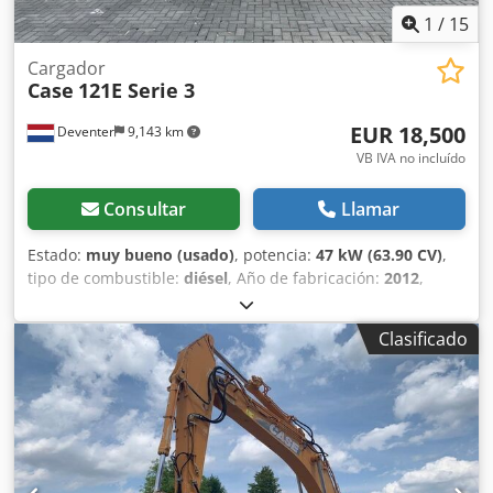
1
/
15
Cargador
Case
121E Serie 3
EUR 18,500
Deventer
9,143 km
VB IVA no incluído
Consultar
Llamar
Estado:
muy bueno (usado)
, potencia:
47 kW (63.90 CV)
,
tipo de combustible:
diésel
, Año de fabricación:
2012
,
horas de funcionamiento:
1,060 h
, = Opciones y accesorios
adicionales = Crsdpfszrd Uajx Alrof - Control con 2 pedales
Clasificado
- Cabina cerrada = Notas = Serie CASE 121E, modelo 3 –
Año de fabricación: 2012 – 1.060 horas de funcionamiento
Pala cargadora de la serie CASE 121E, modelo 3, año de
fabricación: 2012. La máquina se encuentra en buen
estado y solo tiene 1.060 horas de funcionamiento. La
máquina se encuentra en buen estado tanto a nivel
técnico como estético. Es adecuada para una amplia gama