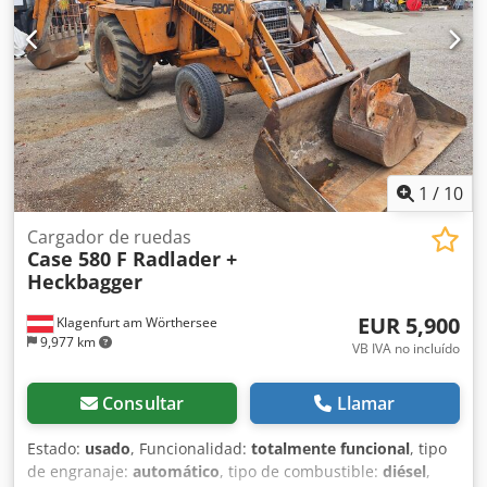
1
/
10
Cargador de ruedas
Case 580 F Radlader +
Heckbagger
EUR 5,900
Klagenfurt am Wörthersee
9,977 km
VB IVA no incluído
Consultar
Llamar
Estado:
usado
, Funcionalidad:
totalmente funcional
, tipo
de engranaje:
automático
, tipo de combustible:
diésel
,