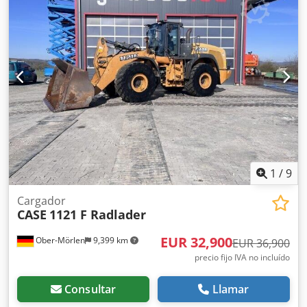
euros, sin IVA. Ubicación: null. Cjdpfx Alezdmuterjrf
1
/
9
Cargador
CASE
1121 F Radlader
EUR 32,900
Ober-Mörlen
9,399 km
EUR 36,900
precio fijo IVA no incluído
Consultar
Llamar