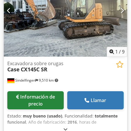
Tasa de producción: aproximadamente 200 – 300
unidades/hora Crodpfx Aezdazbolrsf Alimentación
eléctrica: 230 V Peso: 300 kg Fabricado en Alemania.
Schmedt PraForm 21-50: prensa para libros Prensa para
libros con cortador de ranuras. Fabricado por Schmedt,
Alemania. La máquina está en muy buenas condiciones y
lista para la producción. Especificaciones técnicas: Formato
máximo: 420 x 520 x 100 mm Peso: 220 kg Alimentación
eléctrica: 230 V + aire comprimido. El precio es por un
1
/
9
conjunto de dos máquinas.
Excavadora sobre orugas
Case
CX145C SR
Sindelfingen
9,510 km
Información de
Llamar
precio
Estado:
muy bueno (usado)
, Funcionalidad:
totalmente
funcional
, Año de fabricación:
2016
, horas de
funcionamiento:
11,500 h
, * 11.500 horas de trabajo * Peso