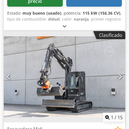
precio
Estado:
muy bueno (usado)
, potencia:
115 kW (156.36 CV)
,
tipo de combustible:
diésel
, color:
naranja
, primer registro:
07/2013
, Año de fabricación:
2012
, horas de
funcionamiento:
15,109 h
, Información general Año del
Clasificado
modelo: 2012 Número de serie: DCH210R5NCEAH2500
Información técnica Número de cilindros: 4 Peso en vacío:
22.600 kg Funcionalidad Anchura de trabajo: 300 cm
Marcado CE: sí Estado Estado técnico: muy bueno Estado
visual: muy bueno Información financiera Precio: A
consultar Crodsy En Ndepfx Alrof Garantía Garantía: De
primer propietario, historial de mantenimiento completo,
¡listo para trabajar de inmediato! - 80 % sistema de
cadenas - Incluye 3 cucharas: 1300 mm, 450 mm y 2000
mm cuchara niveladora - Opcional con sistema TOPCON
3D de 2021
1
/
15
Excavadora Midi