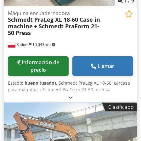
1
/
9
Máquina encuadernadora
Schmedt PraLeg XL 18-60 Case in
machine
+ Schmedt PraForm 21-
50 Press
Radom
10,043 km
Información de
Llamar
precio
Estado:
bueno (usado)
, Schmedt PraLeg XL 18-60: carcasa
para máquina + Schmedt PraForm 21-50: prensa
Fabricados en 2022. Schmedt PraLeg XL 18-60: máquina
para encuadernar libros Máquina en buen estado, lista
Clasificado
para su funcionamiento. La máquina sujeta un bloque de
hojas para encuadernar en una cubierta preparada. Dos
aplicadores de adhesivo, con ajuste suave del grosor del
adhesivo. Formato: Altura del bloque: 80 – 450 mm Ancho
del bloque: 110 – 450 mm Grosor del bloque: 2 – 80 mm