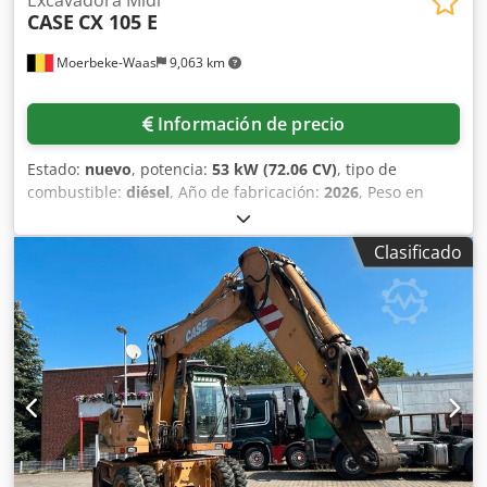
CASE
CX 105 E
Moerbeke-Waas
9,063 km
Información de precio
Estado:
nuevo
, potencia:
53 kW (72.06 CV)
, tipo de
combustible:
diésel
, Año de fabricación:
2026
, Peso en
vacío: 9.780 kg. Cedpfxezrrw Ae Alrjrf Póngase en contacto
con el departamento de ventas de KEY-TEC para obtener
Clasificado
más información.