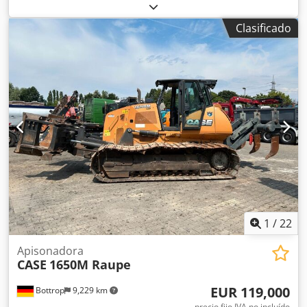
peso operativo:
7,500 kg
, configuración de ejes:
4x2
,
primer registro:
10/1977
, Año de fabricación:
1977
,
Clasificado
Equipamiento:
hidráulica
, Técnicamente en buen estado
Credpfx Alot S Idrsrof
1
/
22
Apisonadora
CASE
1650M Raupe
EUR 119,000
Bottrop
9,229 km
precio fijo IVA no incluído