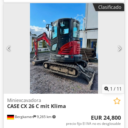
operativo: 15.700 kg * Potencia del motor: 77 kW * Zapatas
Clasificado
Roadliner * Acoplador rápido hidráulico Credpfx Ajy Rm H
Ejlrjf * Aire acondicionado
1
/
11
Miniexcavadora
CASE
CX 26 C mit Klima
EUR 24,800
Bergkamen
9,265 km
precio fijo El IVA no es desglosable