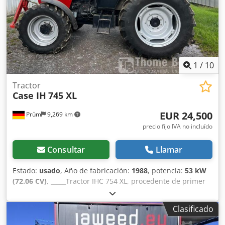
la presión de los rodillos Estructura estable de hierro
fundido Accionamiento eléctrico Mesa de trabajo Estado:
usada Aplicaciones: producción de libros de tapa dura,
encuadernaciones, imprentas, empresas de artes gráficas,
producción de álbumes, catálogos y encuadernaciones.
1
/
10
Tractor
Case IH
745 XL
EUR 24,500
Prüm
9,269 km
precio fijo IVA no incluído
Consultar
Llamar
Estado:
usado
, Año de fabricación:
1988
, potencia:
53 kW
(72.06 CV)
, _____Tractor IHC 754 XL, procedente de primer
propietario, en óptimas condiciones. Horas de
funcionamiento: aproximadamente 8600. Año de
Clasificado
fabricación: 1988. Elevador delantero. Toma de fuerza
delantera. Transmisión de 30 km/h. Precio: 24.500,00