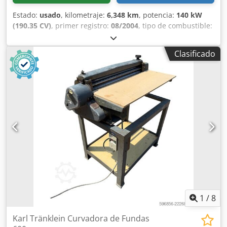
Estado:
usado
, kilometraje:
6,348 km
, potencia:
140 kW
(190.35 CV)
, primer registro:
08/2004
, tipo de combustible:
diésel
, Año de fabricación:
2004
, Fabricante: Case Modelo:
MXM190 / Samson Cisterna de Vacío 8000 L Año: 2004
Clasificado
Condición: Buena Número de serie: ACM231045 Ref. nº.:
8084 Fecha de matriculación: CV: 190 Horas: 6348 Caja de
cambios: Powershift total 19+6 Depósito de gasoil: 1
Capacidad del depósito: 400 L Radio: ? Asiento neumático:
? Frenos: Frenos de disco en baño de aceite Tamaño de
neumáticos: 600/65R25 + 650/75R38 - 520/70R34 Cjdpeynq
Dbefx Alrsrf Porcentaje de banda de rodadura restante:
60% 90% - 40% Caja de herramientas: ? Sistema hidráulico:
? Fabricante de cisterna: Samson Capacidad de la cisterna:
8000 L Bomba de alta presión: 2 x HPP Caudal de alta
presión: 122 l/min - 130 bar Bomba de vacío: Samson
Mando a distancia: ?
1
/
8
Karl Tränklein Curvadora de Fundas