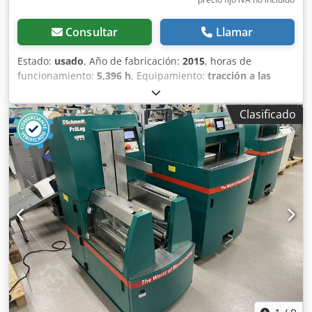
Consultar
Llamar
Estado:
usado
, Año de fabricación:
2015
, horas de
funcionamiento:
5,396 h
, Equipamiento:
tracción a las
cuatro ruedas
, CATERPILLAR Modelo: 1650M Peso en vacío:
19 200 kg Potencia: 122 kW Horas de trabajo: 5396
Clasificado
Equipamiento: - Asiento calefactado - Aire acondicionado -
Radio - Rastrillo trasero con 3 dientes - Dispositivos y
rejillas de protección de la cabina en la parte delantera -
Pala niveladora (plegable hidráulicamente) Cjdpozhyrmefx
Alrjrf Con gusto le brindamos asistencia también en el
área de financiación/arrendamiento a través de nuestros
socios. Todos los datos sin garantía. Salvo error y omisión.