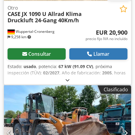
Otro
CASE
JX 1090 U Allrad Klima
Druckluft 24-Gang 40Km/h
EUR 20,900
Wuppertal-Cronenberg
9,258 km
precio fijo IVA no incluído
Consultar
Llamar
Estado:
usado
, potencia:
67 kW (91.09 CV)
, próxima
inspección (TÜV):
02/2027
, Año de fabricación:
2005
, horas
de funcionamiento:
9,560 h
, Equipamiento:
aire
acondicionado, cabina, tracción a las cuatro ruedas
,
Clasificado
Tractor alemán, en uso hasta hace poco. Segundo
propietario: siempre en manos de la administración
estatal de parques, de 2005 a 2017 y de 2017 a 2026.
Tracción total. Motor turbodiésel de 4 cilindros con 4485 cc
y 91 CV. Gran transmisión Hi-LO de 24 velocidades: 4
marchas en 3 gamas, 2 escalonamientos bajo carga y
reversor bajo carga. 40 km/h. Instalación de aire