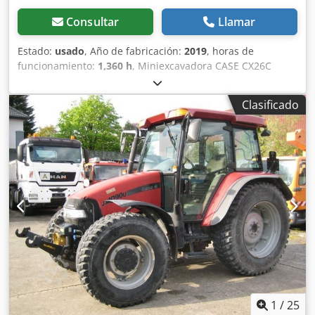
Consultar
Llamar
Estado:
usado
, Año de fabricación:
2019
, horas de
funcionamiento:
1,360 h
, Miniexcavadora CASE CX26C
Cjdpfx Alourfkcorjrf * Año de fabricación: 2019 * 1360 BS, i
* Calefacción * Aire acondicionado * Orugas de goma *
Clasificado
Hoja excavadora * Enganche rápido
1
/
25