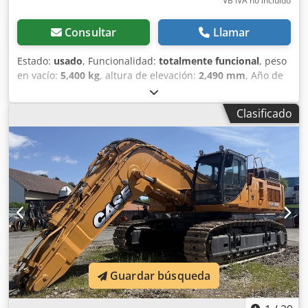
VB IVA no incluído
inventario: 2926-26
Consultar
Llamar
Estado:
usado
, Funcionalidad:
totalmente funcional
, peso
en vacío:
5,400 kg
, altura de elevación:
2,490 mm
, Año de
fabricación:
2014
, horas de funcionamiento:
2,081 h
,
longitud total:
5,550 mm
, altura de construcción:
2,500
Clasificado
mm
, tipo de accionamiento:
Diesel Motor
, ancho de
construcción:
1,950 mm
, Otros Clase de velocidad: 25
Estado técnico: normal Crjdswlxgaspfx Alrsf Estado de la
batería: normal
Guardar búsqueda