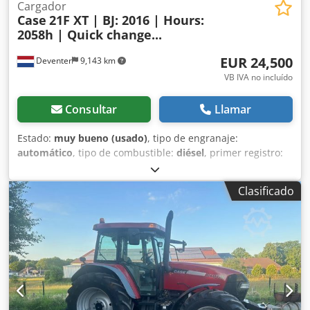
Cargador
Case
21F XT | BJ: 2016 | Hours:
2058h | Quick change...
EUR 24,500
Deventer
9,143 km
VB IVA no incluído
Consultar
Llamar
Estado:
muy bueno (usado)
, tipo de engranaje:
automático
, tipo de combustible:
diésel
, primer registro:
06/2016
, Año de fabricación:
2016
, horas de
funcionamiento:
2,058 h
, Equipamiento:
cabina
, =
Clasificado
Opciones y accesorios adicionales = Csdpfozp N Umex
Alrorf - Cabina cerrada - Radio/reproductor de CD = Notas
= Pala cargadora CASE 21F XT, fabricada en 2016, con solo
2.058 horas de funcionamiento. Esta pala cargadora
compacta y potente es de origen alemán y se encuentra en
excelentes condiciones, bien mantenida. La máquina está
lista para su uso inmediato y es ideal para trabajos de
excavación, agricultura, reciclaje, trabajos de