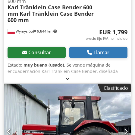
600 mm
Karl Tränklein Case Bender 600
mm
Karl Tränklein Case Bender
600 mm
EUR 1,799
Wymysłów
9,844 km
precio fijo IVA no incluído
Consultar
Llamar
Estado:
muy bueno (usado)
, Se vende máquina de
encuadernación Karl Tränklein Case Bender, diseñada
para dar forma y curvar los lomos de las cubiertas de
libros de tapa dura. El dispositivo proporciona a las
Clasificado
cubiertas el radio adecuado, lo que permite que se ajusten
perfectamente al bloque del libro. La máquina está
equipada con rodillos ajustables que permiten adaptarse
a diferentes grosores de cubiertas. Su robusta estructura
de hierro fundido garantiza una alta precisión y una larga
vida útil. Datos técnicos: Csdpfjziwnbox Alrjrf Fabricante:
Karl Tränklein Tipo: Case Bender / máquina para dar
forma a lomos Ancho de trabajo: aprox. 600 mm Ajuste de