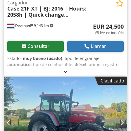
Cargador
Case
21F XT | BJ: 2016 | Hours:
2058h | Quick change...
EUR 24,500
Deventer
9,143 km
VB IVA no incluído
Consultar
Llamar
Estado:
muy bueno (usado)
, tipo de engranaje:
automático
, tipo de combustible:
diésel
, primer registro:
06/2016
, Año de fabricación:
2016
, horas de
funcionamiento:
2,058 h
, Equipamiento:
cabina
, =
Clasificado
Opciones y accesorios adicionales = - Cabina cerrada -
Radio/reproductor de CD = Notas = Pala cargadora CASE
21F XT, fabricada en 2016, con solo 2.058 horas de
funcionamiento. Esta pala cargadora compacta y potente
es de origen alemán y se encuentra en excelentes
condiciones, bien mantenida. La máquina está lista para
su uso inmediato y es ideal para trabajos de excavación,
agricultura, reciclaje, trabajos de pavimentación y en