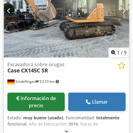
Grosor del bloque: 2 – 80 mm Tasa de producción:
aproximadamente 200 – 300 unidades/hora Alimentación
eléctrica: 230 V Peso: 300 kg Fabricado en Alemania.
Schmedt PraForm 21-50: prensa para libros Prensa para
libros con cortador de ranuras. Fabricado por Schmedt,
Alemania. La máquina está en muy buenas condiciones y
lista para la producción. Especificaciones técnicas: Formato
máximo: 420 x 520 x 100 mm Peso: 220 kg Alimentación
eléctrica: 230 V + aire comprimido. El precio es por un
1
/
9
conjunto de dos máquinas.
Excavadora sobre orugas
Case
CX145C SR
Sindelfingen
9,510 km
Información de
Llamar
precio
Estado:
muy bueno (usado)
, Funcionalidad:
totalmente
funcional
, Año de fabricación:
2016
, horas de
funcionamiento:
11,500 h
, * 11.500 horas de trabajo * Peso