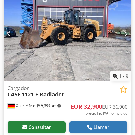
euros, sin IVA. Ubicación: null. Cedpfozdmutex Ak Dsrf
1
/
9
Cargador
CASE
1121 F Radlader
EUR 32,900
Ober-Mörlen
9,399 km
EUR 36,900
precio fijo IVA no incluído
Consultar
Llamar