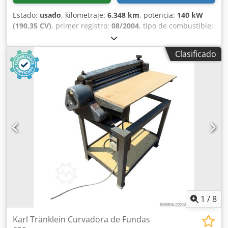
Estado:
usado
, kilometraje:
6,348 km
, potencia:
140 kW
(190.35 CV)
, primer registro:
08/2004
, tipo de combustible:
diésel
, Año de fabricación:
2004
, Fabricante: Case Modelo:
MXM190 / Samson Cisterna de Vacío 8000 L Año: 2004
Clasificado
Condición: Buena Número de serie: ACM231045 Ref. nº.:
8084 Fecha de matriculación: CV: 190 Horas: 6348 Caja de
cambios: Powershift total 19+6 Depósito de gasoil: 1
Capacidad del depósito: 400 L Radio: ? Asiento neumático:
? Frenos: Frenos de disco en baño de aceite Tamaño de
neumáticos: 600/65R25 + 650/75R38 - 520/70R34
Porcentaje de banda de rodadura restante: 60% 90% - 40%
Cedpfoynq Dbjx Ak Djrf Caja de herramientas: ? Sistema
hidráulico: ? Fabricante de cisterna: Samson Capacidad de
la cisterna: 8000 L Bomba de alta presión: 2 x HPP Caudal
de alta presión: 122 l/min - 130 bar Bomba de vacío:
Samson Mando a distancia: ?
1
/
8
Karl Tränklein Curvadora de Fundas