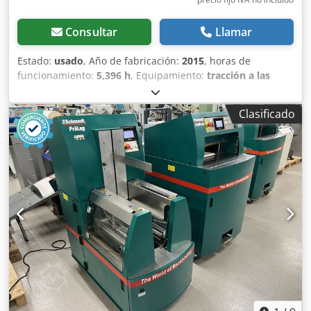
Consultar
Llamar
Estado:
usado
, Año de fabricación:
2015
, horas de
funcionamiento:
5,396 h
, Equipamiento:
tracción a las
cuatro ruedas
, CATERPILLAR Modelo: 1650M Peso en vacío:
19 200 kg Potencia: 122 kW Horas de trabajo: 5396
Clasificado
Equipamiento: - Asiento calefactado - Aire acondicionado
Codpfjzhyrmsx Ak Djrf - Radio - Rastrillo trasero con 3
dientes - Dispositivos y rejillas de protección de la cabina
en la parte delantera - Pala niveladora (plegable
hidráulicamente) Con gusto le brindamos asistencia
también en el área de financiación/arrendamiento a través
de nuestros socios. Todos los datos sin garantía. Salvo
error y omisión.