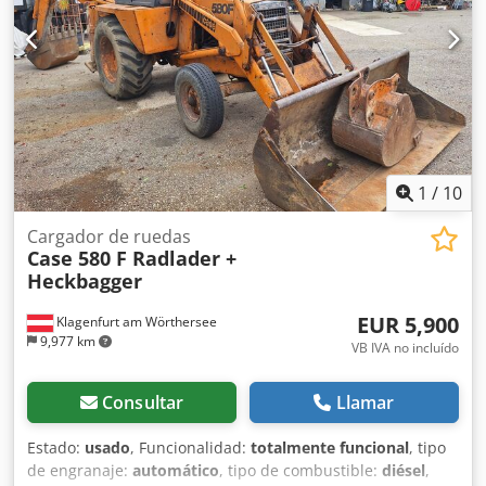
1
/
10
Cargador de ruedas
Case 580 F Radlader +
Heckbagger
EUR 5,900
Klagenfurt am Wörthersee
9,977 km
VB IVA no incluído
Consultar
Llamar
Estado:
usado
, Funcionalidad:
totalmente funcional
, tipo
de engranaje:
automático
, tipo de combustible:
diésel
,