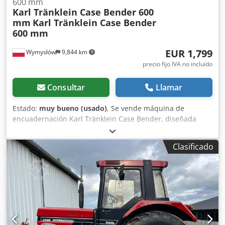
600 mm
Karl Tränklein Case Bender 600
mm
Karl Tränklein Case Bender
600 mm
EUR 1,799
Wymysłów
9,844 km
precio fijo IVA no incluído
Consultar
Llamar
Estado:
muy bueno (usado)
, Se vende máquina de
encuadernación Karl Tränklein Case Bender, diseñada
para dar forma y curvar los lomos de las cubiertas de
libros de tapa dura. El dispositivo proporciona a las
Clasificado
cubiertas el radio adecuado, lo que permite que se ajusten
perfectamente al bloque del libro. La máquina está
equipada con rodillos ajustables que permiten adaptarse
a diferentes grosores de cubiertas. Su robusta estructura
de hierro fundido garantiza una alta precisión y una larga
vida útil. Datos técnicos: Fabricante: Karl Tränklein Tipo:
Case Bender / máquina para dar forma a lomos Ancho de
trabajo: aprox. 600 mm Ajuste de la presión de los rodillos