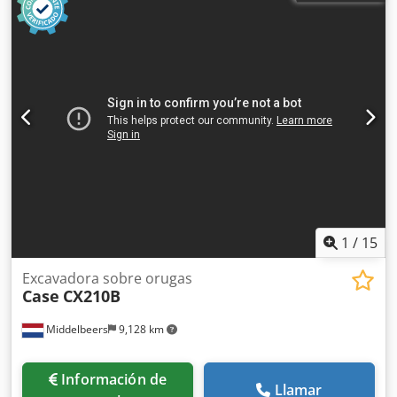
1
/
15
Excavadora sobre orugas
Case
CX210B
Middelbeers
9,128 km
Información de
Llamar