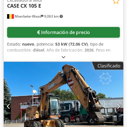
CASE
CX 105 E
Moerbeke-Waas
9,063 km
Información de precio
Estado:
nuevo
, potencia:
53 kW (72.06 CV)
, tipo de
combustible:
diésel
, Año de fabricación:
2026
, Peso en
vacío: 9.780 kg. Crsdpfx Akozrrw As Djf Póngase en
contacto con el departamento de ventas de KEY-TEC para
Clasificado
obtener más información.