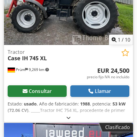
Codpfx Akjziwnbo Dorf Estructura estable de hierro
fundido Accionamiento eléctrico Mesa de trabajo Estado:
usada Aplicaciones: producción de libros de tapa dura,
encuadernaciones, imprentas, empresas de artes gráficas,
producción de álbumes, catálogos y encuadernaciones.
1
/
10
Tractor
Case IH
745 XL
EUR 24,500
Prüm
9,269 km
precio fijo IVA no incluído
Consultar
Llamar
Estado:
usado
, Año de fabricación:
1988
, potencia:
53 kW
(72.06 CV)
, _____Tractor IHC 754 XL, procedente de primer
propietario, en óptimas condiciones. Horas de
funcionamiento: aproximadamente 8600. Año de
Clasificado
fabricación: 1988. Elevador delantero. Toma de fuerza
delantera. Transmisión de 30 km/h. Precio: 24.500,00