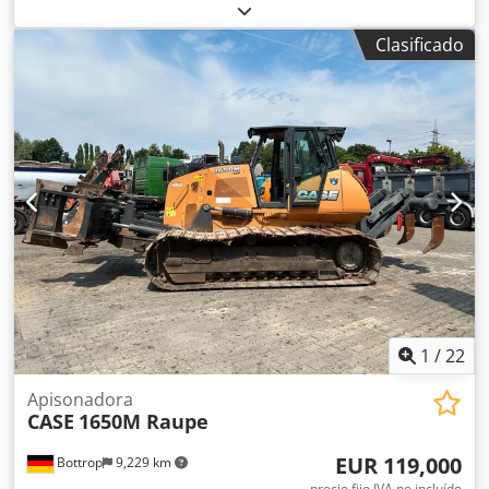
peso operativo:
7,500 kg
, configuración de ejes:
4x2
,
primer registro:
10/1977
, Año de fabricación:
1977
,
Clasificado
Equipamiento:
hidráulica
, Técnicamente en buen estado
Codpfx Ast S Idrjk Dsrf
1
/
22
Apisonadora
CASE
1650M Raupe
EUR 119,000
Bottrop
9,229 km
precio fijo IVA no incluído