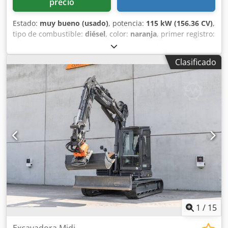
precio
Estado:
muy bueno (usado)
, potencia:
115 kW (156.36 CV)
,
tipo de combustible:
diésel
, color:
naranja
, primer registro:
07/2013
, Año de fabricación:
2012
, horas de
funcionamiento:
15,109 h
, Información general Año del
Clasificado
modelo: 2012 Número de serie: DCH210R5NCEAH2500
Información técnica Crodpfey En Ndox Ak Dof Número de
cilindros: 4 Peso en vacío: 22.600 kg Funcionalidad
Anchura de trabajo: 300 cm Marcado CE: sí Estado Estado
técnico: muy bueno Estado visual: muy bueno Información
financiera Precio: A consultar Garantía Garantía: De primer
propietario, historial de mantenimiento completo, ¡listo
para trabajar de inmediato! - 80 % sistema de cadenas -
Incluye 3 cucharas: 1300 mm, 450 mm y 2000 mm cuchara
niveladora - Opcional con sistema TOPCON 3D de 2021
1
/
15
Excavadora Midi