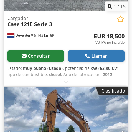
1
/
15
Cargador
Case
121E Serie 3
EUR 18,500
Deventer
9,143 km
VB IVA no incluído
Consultar
Llamar
Estado:
muy bueno (usado)
, potencia:
47 kW (63.90 CV)
,
tipo de combustible:
diésel
, Año de fabricación:
2012
,
horas de funcionamiento:
1,060 h
, = Opciones y accesorios
adicionales = - Control con 2 pedales - Cabina cerrada =
Clasificado
Notas = Serie CASE 121E, modelo 3 – Año de fabricación:
2012 – 1.060 horas de funcionamiento Pala cargadora de la
serie CASE 121E, modelo 3, año de fabricación: 2012. La
máquina se encuentra en buen estado y solo tiene 1.060
horas de funcionamiento. La máquina se encuentra en
buen estado tanto a nivel técnico como estético. Es
adecuada para una amplia gama de aplicaciones y está