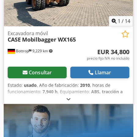
1
/
14
Excavadora móvil
CASE
Mobilbagger WX165
EUR 34,800
Bottrop
9,229 km
precio fijo IVA no incluído
Consultar
Llamar
Estado:
usado
, Año de fabricación:
2010
, horas de
funcionamiento:
7,940 h
, Equipamiento:
ABS, tracción a
las cuatro ruedas
, MINIESTACIÓN DE EXCAVACIÓN CASE
Tipo: WX165 (Excavadora hidráulica) Número de
homologación: N211 Fabricante del motor: Case Potencia
del motor: 105 kW Horas de funcionamiento: 7940 h Peso
máximo permitido: 18 000 kg Longitud para el transporte:
8,19 m Ancho para el transporte: 1,91 m Altura para el
transporte: 2,89 m Crjdpfxszripce Ak Dof Color: Amarillo -