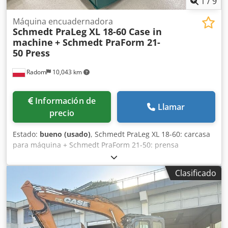
1
/
9
Máquina encuadernadora
Schmedt PraLeg XL 18-60 Case in
machine
+ Schmedt PraForm 21-
50 Press
Radom
10,043 km
Información de
Llamar
precio
Estado:
bueno (usado)
, Schmedt PraLeg XL 18-60: carcasa
para máquina + Schmedt PraForm 21-50: prensa
Fabricados en 2022. Schmedt PraLeg XL 18-60: máquina
para encuadernar libros Máquina en buen estado, lista
Clasificado
para su funcionamiento. La máquina sujeta un bloque de
hojas para encuadernar en una cubierta preparada.
Crsdpfxozdazbj Ak Dof Dos aplicadores de adhesivo, con
ajuste suave del grosor del adhesivo. Formato: Altura del
bloque: 80 – 450 mm Ancho del bloque: 110 – 450 mm