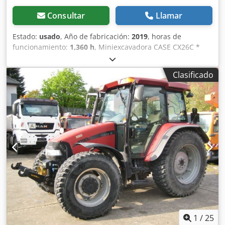
Consultar
Llamar
Estado:
usado
, Año de fabricación:
2019
, horas de
funcionamiento:
1,360 h
, Miniexcavadora CASE CX26C *
Año de fabricación: 2019 * 1360 BS, i * Calefacción * Aire
acondicionado * Orugas de goma Cedpsurfkcefx Ak Djrf *
Clasificado
Hoja excavadora * Enganche rápido
1
/
25