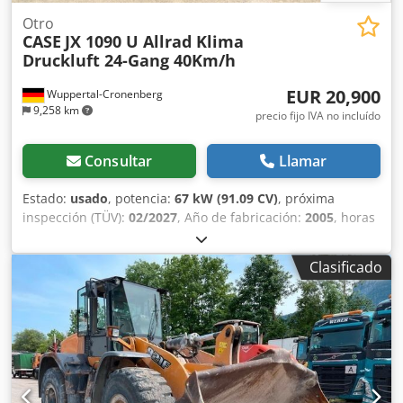
Otro
CASE
JX 1090 U Allrad Klima
Druckluft 24-Gang 40Km/h
EUR 20,900
Wuppertal-Cronenberg
9,258 km
precio fijo IVA no incluído
Consultar
Llamar
Estado:
usado
, potencia:
67 kW (91.09 CV)
, próxima
inspección (TÜV):
02/2027
, Año de fabricación:
2005
, horas
de funcionamiento:
9,560 h
, Equipamiento:
aire
acondicionado, cabina, tracción a las cuatro ruedas
,
Clasificado
Tractor alemán, en uso hasta hace poco. Segundo
propietario: siempre en manos de la administración
estatal de parques, de 2005 a 2017 y de 2017 a 2026.
Tracción total. Motor turbodiésel de 4 cilindros con 4485 cc
y 91 CV. Gran transmisión Hi-LO de 24 velocidades: 4
marchas en 3 gamas, 2 escalonamientos bajo carga y
reversor bajo carga. Cjdpfx Akjy Ean Sj Dsrf 40 km/h.