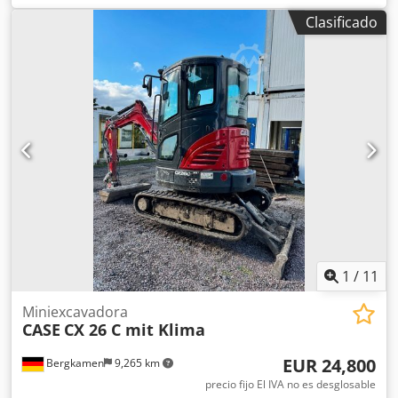
operativo: 15.700 kg * Potencia del motor: 77 kW * Zapatas
Clasificado
Roadliner * Acoplador rápido hidráulico Cjdjy Rm H Espfx
Ak Dsrf * Aire acondicionado
1
/
11
Miniexcavadora
CASE
CX 26 C mit Klima
EUR 24,800
Bergkamen
9,265 km
precio fijo El IVA no es desglosable