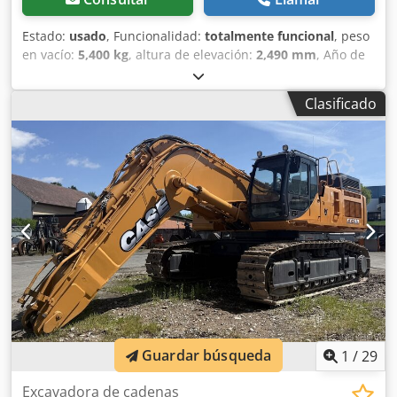
inventario: 2926-26
Estado:
usado
, Funcionalidad:
totalmente funcional
, peso
en vacío:
5,400 kg
, altura de elevación:
2,490 mm
, Año de
fabricación:
2014
, horas de funcionamiento:
2,081 h
,
longitud total:
5,550 mm
, altura de construcción:
2,500
Clasificado
mm
, tipo de accionamiento:
Diesel Motor
, ancho de
construcción:
1,950 mm
, Otros Clase de velocidad: 25
Crodowlxgaopfx Ak Djf Estado técnico: normal Estado de la
batería: normal
Guardar búsqueda
1
/
29
Excavadora de cadenas