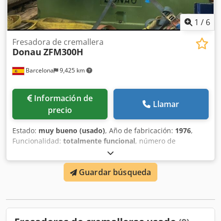
1
/
6
Fresadora de cremallera
Donau
ZFM300H
Barcelona
9,425 km
Información de
Llamar
precio
Estado:
muy bueno (usado)
, Año de fabricación:
1976
,
Funcionalidad:
totalmente funcional
, número de
máquina/vehículo:
ZFM300H 76 2301
, MAQUINA
TALLADORA DE CREMALLERAS Dcedpfx Aeykpl Njhmek
Guardar búsqueda