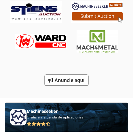
Fresadora De Ranuras
Fresadora De Torreta
Fresadora Del Eslabón Giratorio
Fresadora Para Aluminio
Fresadora Y Centro De Mecanizado Cnc
Herramientas De Fresado
Anuncie aquí
Mesa De Fresado
Mesa De Fresadora
Machineseeker
Gratis en la tienda de aplicaciones