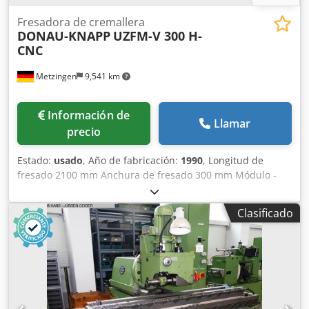
Fresadora de cremallera
DONAU-KNAPP
UZFM-V 300 H-
CNC
Metzingen
9,541 km
Información de
Llamar
precio
Estado:
usado
, Año de fabricación:
1990
, Longitud de
fresado 2100 mm Anchura de fresado 300 mm Módulo -
máx. 16/18 Módulo - min. Potencia total necesaria 10 kW
Peso de la máquina aprox. 5 toneladas Espacio necesario
Clasificado
aprox. m D O N A U - K N A P P Fresadora de cremallera
universal controlada por CNC Tipo UZFM - V 300 H - CNC
Año de construcción 1990 # 90-244x _____ Longitud máx. de
dentado 2.100 mm Recorrido de fresado/anchura de
fresado transversal máx. 300 mm Rango de módulos St/GG
máx. 16/18 Superficie de sujeción de la mesa 510 x 2.400 ó
275 x 2.120 mm Altura de montaje bajo el eje del husillo de