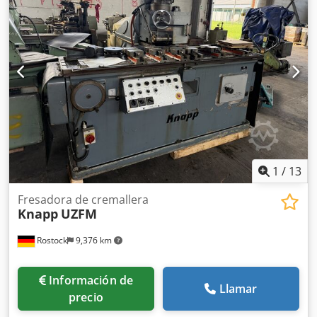
mm/min Cabezal de fresado orientable ±30° Rango de
velocidad del husillo en 9 pasos: 29 - 178 rpm Cabezal de
fresado inclinable para dentado helicoidal: 30° Peso de la
máquina aprox. 4 t Espacio necesario aprox. 4 x 1,85 x 1,85
m Equipamiento/accesorios: - 7 mordazas de sujeción -
Ruedas intercambiables Dedpfxeylpzye Ahmeck -
Dispositivos de sujeción - Documentación
1
/
13
Fresadora de cremallera
Knapp
UZFM
Rostock
9,376 km
Información de
Llamar
precio