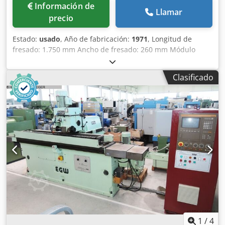
Información de
Llamar
precio
Estado:
usado
, Año de fabricación:
1971
, Longitud de
fresado: 1.750 mm Ancho de fresado: 260 mm Módulo
máx.: 10 Dimensiones de la mesa incl. canaleta de agua:
460 x 2.100 mm Superficie de sujeción de la mesa: 250 x
Clasificado
1.850 mm Ancho máximo de la fresa: 100 mm Avance del
carro de fresado, infinitamente variable: 0 - 500 mm/min
Avance rápido: 3.000 mm/min Cabezal de fresado
basculante: ±30° Rango de revoluciones del husillo de
fresado, en 9 pasos: 29 - 178 rpm Cabezal de fresado
inclinable a ambos lados para dentado helicoidal: 30°
Potencia total requerida: 4 kW Dsdoy Ayrrepfx Ahmock
Peso de la máquina aprox.: 4 t Dimensiones aproximadas:
4 x 1,85 x 1,85 m Equipamiento/Accesorios: - 7 mordazas -
Ruedas intercambiables - Medios de sujeción -
Documentación
1
/
4