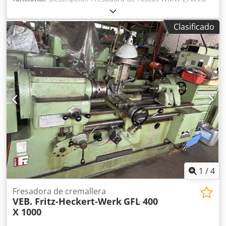
250 x 800 Fresado de roscas Especificaciones: Diámetro de
pieza sobre: - Bancada: 500 mm - Carro: 250 mm Longitud
Clasificado
de fresado: 800 mm Módulo máximo: 7 Altura del centro
sobre bancada: 260 mm Diámetro interior del husillo de
pieza: 102 mm Velocidades de giro de la pieza: 0,0034 –
2,65 rpm Avances por rodillo: 0,027 – 5,66 mm/vuelta
Avances longitudinales, infinitamente variables: 0,3 – 198
mm/min Potencia principal: 4,0 kW Dcedpfxoy Rgl Uo
Ahmok Tensión/frecuencia eléctrica: 380 / 50 V/Hz Potencia
total requerida: 9,5 kW Dimensiones: 3000x2500x1600 mm
Peso total: 3300 kg
1
/
4
Fresadora de cremallera
VEB. Fritz-Heckert-Werk
GFL 400
X 1000