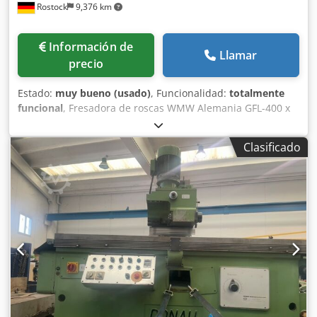
Rostock
9,376 km
Información de
Llamar
precio
Estado:
muy bueno (usado)
, Funcionalidad:
totalmente
funcional
, Fresadora de roscas WMW Alemania GFL-400 x
1000 mm Fabricante: WMW (Alemania) Modelo: GFL-400
Altura de centros: 205 mm Longitud máxima de pieza:
Clasificado
1000 mm Diámetro máximo de pieza sobre el carro
transversal: 200 mm Diámetro máximo de giro sobre
bancada: 400 mm Velocidades de la fresa: 55 a 250 rpm
Diámetro máximo de fresa: 100 mm Diámetro interior del
husillo: 80 mm Dcedpfx Ajytirnjhmjk - Apta para el fresado
de roscas, fresado de tornillos sinfín y fresado de estrías. -
También es apta para tallado de engranajes y tallado de
estrías. - Se entrega completa con ruedas de cambio,
platos divisores, portafresas y otros accesorios. - La
máquina está en excelentes condiciones de
funcionamiento.