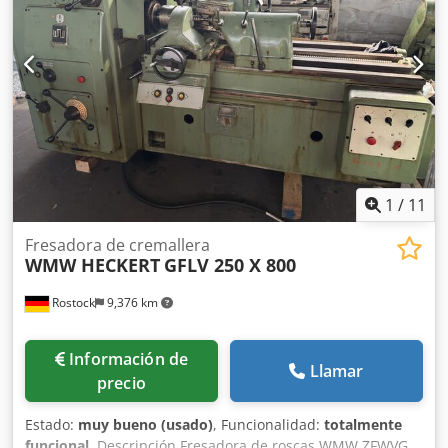
Avance del carro de fresado, infinitamente variable: 0 - 500
mm/min Avance rápido: 3000 mm/min Cabezal de fresado
- giratorio: + / - 30° Rango de velocidad del husillo, en 9
pasos: 29 - 178 rpm Cabezal giratorio a ambos lados para
dentado helicoidal: 30° Peso de la máquina: aprox. 35 t
Espacio requerido: aprox. 4 x 1,85 x 1,85 m
Equipamiento/Accesorios - 11 mordazas - Ruedas de
cambio - Dispositivos de sujeción - Documentación
1
/
11
Fresadora de cremallera
WMW HECKERT
GFLV 250 X 800
Rostock
9,376 km
Información de
Llamar
precio
Estado:
muy bueno (usado)
, Funcionalidad:
totalmente
funcional
, Descripción Fresadora de roscas WMW ZFWVG