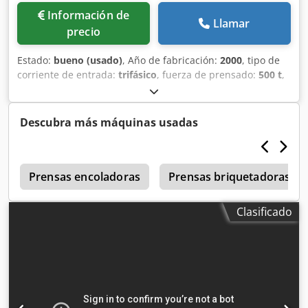
Información de
Llamar
precio
Estado:
bueno (usado)
, Año de fabricación:
2000
, tipo de
corriente de entrada:
trifásico
, fuerza de prensado:
500 t
,
longitud total:
4,000 mm
, ancho total:
4,000 mm
, altura
total:
3,200 mm
, peso total:
43,000 kg
, temperatura:
160
°C
, prensa continua con banda de mylar dimensiones:
Descubra más máquinas usadas
2700 x 3200 mm Dcedpfx Aeycxvueglok
t
Prensas encoladoras
Prensas briquetadoras
Clasificado