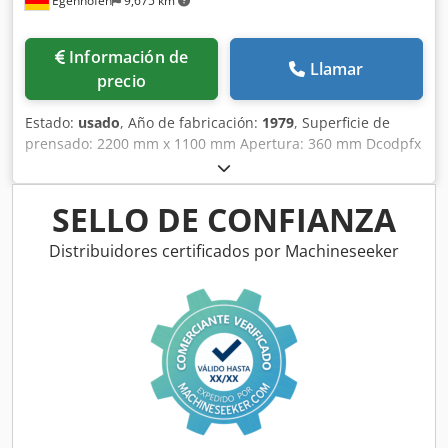
Egenhofen
9,675 km
Información de
Llamar
precio
Estado:
usado
, Año de fabricación:
1979
, Superficie de
prensado: 2200 mm x 1100 mm Apertura: 360 mm Dcodpfx
Agey A Hkbjlek Calefacción: eléctrica Superficie de las
placas: aluminio Parada de emergencia: no Fuerza de
prensado: 65 t Número de cilindros: 4 Consumo de
SELLO DE CONFIANZA
corriente: 21 A Longitud de la máquina: 2500 mm Anchura
de la máquina: 1300 mm Peso: 2600 kg
Distribuidores certificados por Machineseeker