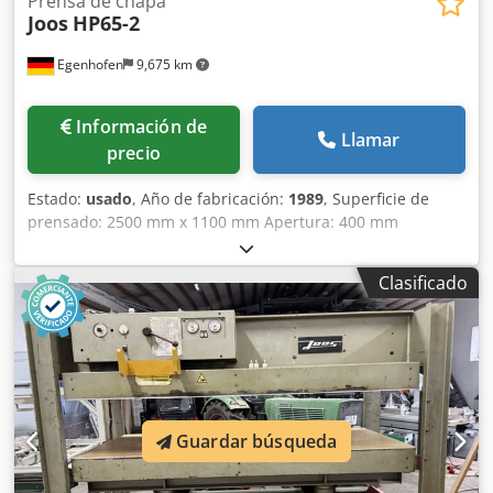
Prensa de chapa
Joos
HP65-2
Egenhofen
9,675 km
Información de
Llamar
precio
Estado:
usado
, Año de fabricación:
1989
, Superficie de
prensado: 2500 mm x 1100 mm Apertura: 400 mm
Djdpfxeyl Tine Agleck Calefacción: eléctrica Superficie de
las placas: ALU - anodizado dorado Parada de emergencia:
Clasificado
sí Presión de prensado: 65 t Número de cilindros: 4
Consumo de corriente: 22 A Longitud de la máquina: 3000
mm Ancho de la máquina: 1300 mm Peso: 3000 kg
Guardar búsqueda