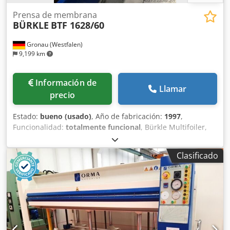
(ajuste automático) Final de carrera ajustable para una
distancia de apertura específica
Prensa de membrana
BÜRKLE
BTF 1628/60
Gronau (Westfalen)
9,199 km
Información de
Llamar
precio
Estado:
bueno (usado)
, Año de fabricación:
1997
,
Funcionalidad:
totalmente funcional
, Bürkle Multifoiler,
prensa de membrana Modelo BTF 1628/60 Año de
fabricación: 1997 Instalación para recubrimiento de piezas
Clasificado
lisas y conformadas de MDF con láminas termoplásticas
desde bobina o corte, apta para film PVC, PP, PVC alto
brillo, ABS. Adecuada para termoformado o proceso de
membrana. Tamaño máximo de la pieza: 1250 x 2550 mm
Espesor de la pieza: 6-35 mm Dimensiones de la placa
calefactora: 1600 x 2800 mm Temperatura máxima de
calentamiento: 140°C Carrera: 230 mm Control Siemens