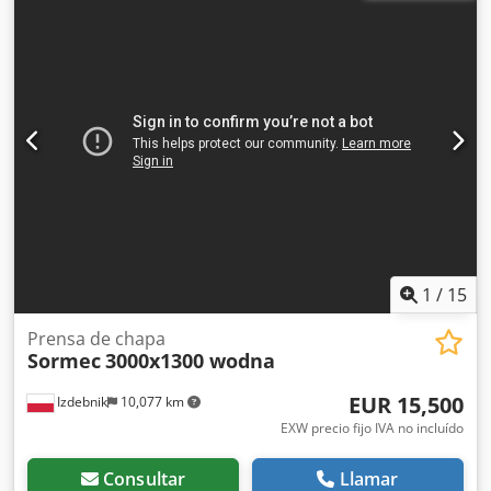
fusible Dodpfx Aeztcuzjglsck Año: 2015 5000 kg 4 kW
Marcado CE
1
/
15
Prensa de chapa
Sormec
3000x1300 wodna
EUR 15,500
Izdebnik
10,077 km
EXW precio fijo IVA no incluído
Consultar
Llamar