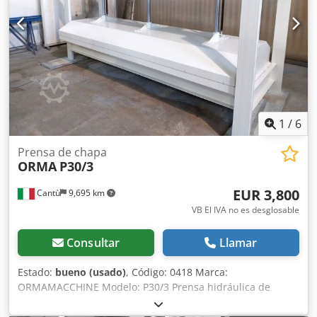
1
/
6
Prensa de chapa
ORMA
P30/3
EUR 3,800
Cantù
9,695 km
VB El IVA no es desglosable
Consultar
Llamar
Estado:
bueno (usado)
, Código: 0418 Marca:
ORMAMACCHINE Modelo: P30/3 Prensa hidráulica de
presión en frío para muebles, cocinas, puertas de madera,
muebles a medida, materiales compuestos, aluminio,