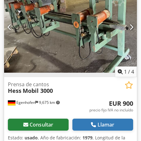
máquina: 2600mm Dcedpfx Agjy A Hkzelsk Peso: aprox.
900kg
1
/
4
Prensa de cantos
Hess
Mobil 3000
EUR 900
Egenhofen
9,675 km
precio fijo IVA no incluído
Consultar
Llamar
Estado:
usado
, Año de fabricación:
1979
, Longitud de la