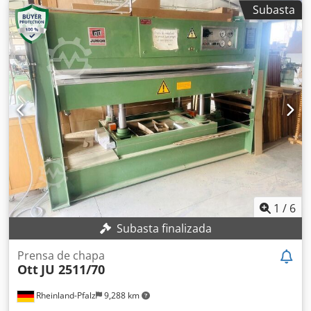
Anchura del estante: 1300 mm Altura de carga: 410 mm
Subasta
Presión de trabajo: 300 bar Prensa con 4 cilindros
hidráulicos.
1
/
6
Subasta finalizada
Prensa de chapa
Ott
JU 2511/70
Rheinland-Pfalz
9,288 km