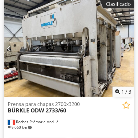
Clasificado
plásticos y diversos materiales. Datos técnicos: Tamaño de
la platina: 3000 x 1200 mm N.º 3 pistones hidráulicos
Apertura: 500 mm Empuje total: 15 toneladas Dedpfx Agjzf
Aivjlsck Motor: 1,5 CV Dimensiones totales: 3300 x 1300 x
2100 mm (alto) Peso: 1100 kg
1
/
3
Prensa para chapas 2700x3200
BÜRKLE
ODW 2733/60
Roches-Prémarie-Andillé
9,060 km