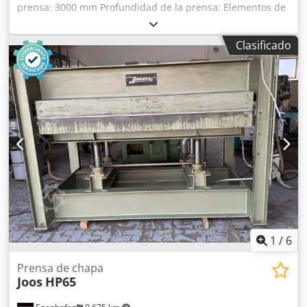
prensa: 3000 mm Profundidad de la prensa: Elementos de
prensado verticales: 6 Elementos de prensado
horizontales: Sistema de presión: neumático Presión de
Clasificado
prensado: por cilindro Dcjdpfjy A Hkhjx Aglek Carrera del
cilindro: mm Mordaza de sujeción: no Longitud de la
máquina: 2700 mm Ancho de la máquina: 1000 mm Altura
de la máquina: 1400 mm Peso:
1
/
6
Prensa de chapa
Joos
HP65