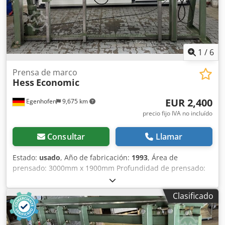
1
/
6
Prensa de marco
Hess
Economic
EUR 2,400
Egenhofen
9,675 km
precio fijo IVA no incluído
Consultar
Llamar
Estado:
usado
, Año de fabricación:
1993
, Área de
prensado: 3000mm x 1900mm Profundidad de prensado:
Elementos de prensado verticales: 3 Elementos de
prensado horizontales: 2 Sistema de presión:
Clasificado
electrohidráulico Presión de prensado: por cilindro Carrera
del cilindro: mm Retenedor: no Longitud de la máquina:
3500mm Ancho de la máquina: 1000mm Altura de la