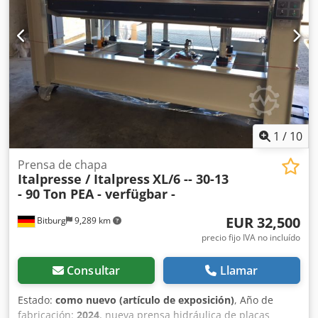
1
/
10
Prensa de chapa
Italpresse / Italpress
XL/6 -- 30-13
- 90 Ton PEA - verfügbar -
EUR 32,500
Bitburg
9,289 km
precio fijo IVA no incluído
Consultar
Llamar
Estado:
como nuevo (artículo de exposición)
, Año de
fabricación:
2024
, nueva prensa hidráulica de placas