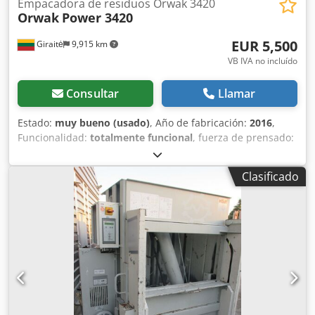
Empacadora de residuos Orwak 3420
Orwak
Power 3420
EUR 5,500
Giraitė
9,915 km
VB IVA no incluído
Consultar
Llamar
Estado:
muy bueno (usado)
, Año de fabricación:
2016
,
Funcionalidad:
totalmente funcional
, fuerza de prensado:
26 t
, peso total:
1,080 kg
, Equipamiento:
documentación /
manual
, En perfecto estado, revisado y completamente
Clasificado
equipado. Mangueras hidráulicas nuevas, aceite nuevo,
resortes de gas nuevos para las puertas. Dodpfx
Ajztgnxeccjkr