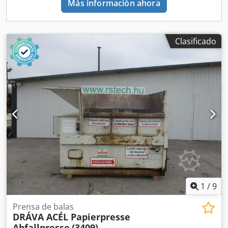
Más información ahora
alambre, 1 control múltiple para la prensa de balas,
documentación técnica completa e historial de
mantenimiento, mantenido y revisado por el fabricante.
Puesta en marcha bajo solicitud. Peso: 33.000 kg Tipo de
Clasificado
atado: Alambre Materiales procesables: Film plástico,
papel mixto, cartón, envases huecos de HDPE/LDPE y
botellas de plástico La instalación está en funcionamiento
y puede ser inspeccionada durante su operación. La
máquina será desmontada el 16/02 y posteriormente
podrá ser inspeccionada en nuestras instalaciones.
¡Entrega inmediata!
1
/
9
Prensa de balas
DRÁVA ACÉL Papierpresse
Abfallpresse
(3409)