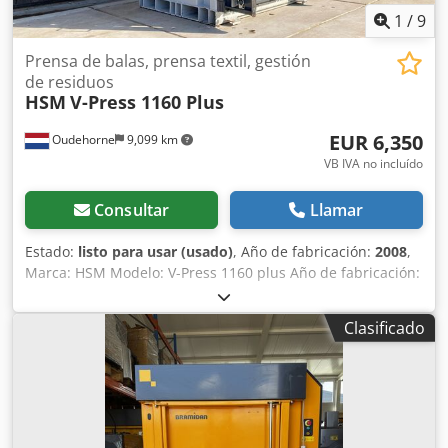
1
/
9
Prensa de balas, prensa textil, gestión
de residuos
HSM
V-Press 1160 Plus
EUR 6,350
Oudehorne
9,099 km
VB IVA no incluído
Consultar
Llamar
Estado:
listo para usar (usado)
, Año de fabricación:
2008
,
Marca: HSM Modelo: V-Press 1160 plus Año de fabricación:
2008 Fuerza de prensado: 532 kN Dkedpfjzh Eztjx Accsr
Voltaje: 400 V Peso máximo de la bala: hasta 550 kg (según
Clasificado
el material) Dimensiones de la bala: 120 x 110 x 120 cm
Peso de la máquina: 2.403 kg Dimensiones de la máquina:
180 x 157 x 298,5 cm Tamaño de la abertura de llenado:
119,5 x 65 cm Condición: ¡muy buena! Vídeo de la máquina
en funcionamiento disponible bajo petición. Transporte
también posible.