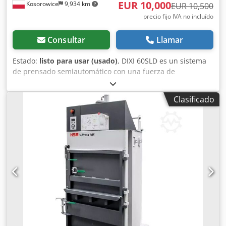
EUR 10,000
Kosorowice
9,934 km
EUR 10,500
precio fijo IVA no incluído
Consultar
Llamar
Estado:
listo para usar (usado)
, DIXI 60SLD es un sistema
de prensado semiautomático con una fuerza de
compresión de 60 toneladas, diseñado para la reducción
económica del volumen de residuos (reciclables) en la
Clasificado
industria y la artesanía: Cajas de cartón Espumas Botellas
PET Dkjdpfora A E Usx Accor Alfombrillas aislantes y otros
materiales prensables. Prensa horizontal, empacadora de
residuos DIXI 60 SLD con volteador Especificaciones
técnicas: Fuerza de prensado: 60 t Presión específica: 6,81
kg/cm² Alimentación eléctrica: 400V / 7,5 kW Dimensiones
de la bala: 800 x 1100 x 1200 mm Número de ataduras: 3
Peso de la bala: aprox. 370-410 kg Atado: manual Apertura
de carga: 990 x 1110 mm Peso de la máquina: 5420 kg Ciclo
medio de prensado: 47 s Año de fabricación: 2011-2016
Prensa empacadora Dixi 80SLD Datos técnicos de la
empacadora: Marca: Dixi Modelo: 80 SLD Fuerza de