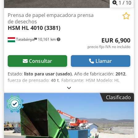
1
/
10
Prensa de papel empacadora prensa
de desechos
HSM
HL 4010 (3381)
EUR 6,900
Tatabánya
10,161 km
precio fijo IVA no incluído
Consultar
Llamar
Estado:
listo para usar (usado)
, Año de fabricación:
2012
,
fuerza de prensado:
40 t
, Fabricante: HSM Modelo: HL
4010 Año de fabricación: 2012 Djdsx D U N Sspfx Accjkr
Clasificado