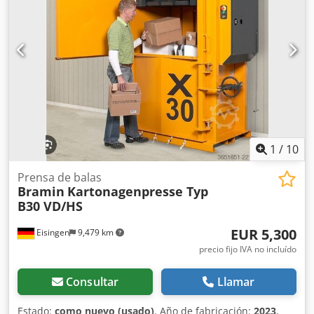
1
/
10
Prensa de balas
Bramin
Kartonagenpresse Typ
B30 VD/HS
EUR 5,300
Eisingen
9,479 km
precio fijo IVA no incluído
Consultar
Llamar
Estado:
como nuevo (usado)
, Año de fabricación:
2023
,