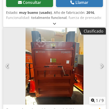
Consultar
Llamar
Estado:
muy bueno (usado)
, Año de fabricación:
2016
,
Funcionalidad:
totalmente funcional
, fuerza de prensado:
30 t
, Probado, limpiado, se realizó servicio completo.
Completamente equipado, listo para usar. Dksdpfx
Clasificado
Acsyizpqocjr
1
/
9