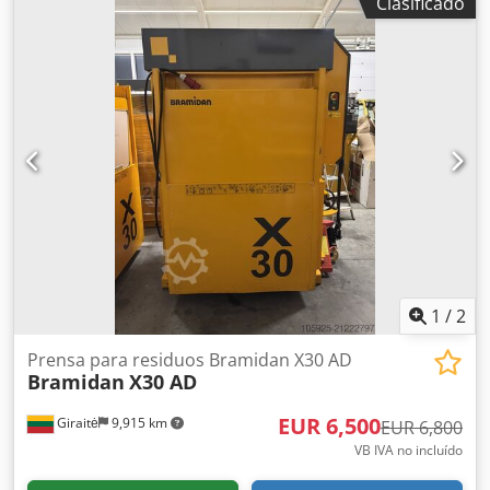
Clasificado
nuevo. Dsdsztgn Sopfx Accekr
1
/
2
Prensa para residuos Bramidan X30 AD
Bramidan
X30 AD
EUR 6,500
Giraitė
9,915 km
EUR 6,800
VB IVA no incluído