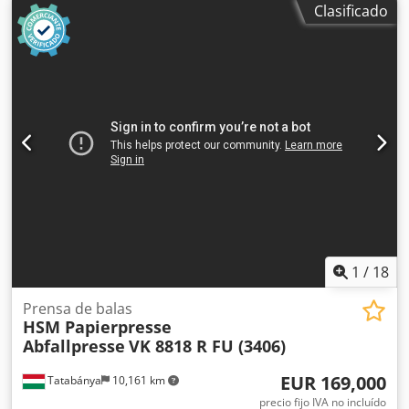
Clasificado
1
/
18
Prensa de balas
HSM Papierpresse
Abfallpresse
VK 8818 R FU (3406)
EUR 169,000
Tatabánya
10,161 km
precio fijo IVA no incluído