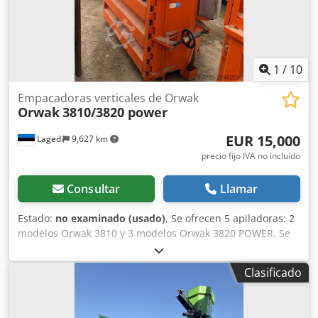
disponibilidad y puede ser revocada en cualquier
momento. Las visitas para su inspección son posibles
previo acuerdo. La venta se realiza mediante pago por
adelantado, desde la fábrica, sin garantía ni
responsabilidad.
1
/
10
Empacadoras verticales de Orwak
Orwak
3810/3820 power
EUR 15,000
Lagedi
9,627 km
precio fijo IVA no incluído
Consultar
Llamar
Estado:
no examinado (usado)
, Se ofrecen 5 apiladoras: 2
modelos Orwak 3810 y 3 modelos Orwak 3820 POWER. Se
venden en el estado en que se encuentran, no las estamos
utilizando. Dkedpezquqvefx Accsr
Clasificado