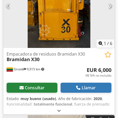
1
/
6
Empacadora de residuos Bramidan X30
Bramidan
X30
EUR 6,000
Giraitė
9,915 km
VB IVA no incluído
Consultar
Llamar
Estado:
muy bueno (usado)
, Año de fabricación:
2020
,
Funcionalidad:
totalmente funcional
, fuerza de prensado:
30 t
, Equipamiento:
documentación / manual
, Probado y
completamente equipado. Funciona correctamente, aceite