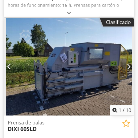
horas de funcionamiento:
16 h
, Prensas para cartón o
materias primas: como nuevas Se vende una prensa para
materias primas, en condiciones como nuevas, para la
Clasificado
compactación de cartón. La prensa se adquirió
originalmente para compactar cartón. Tras su puesta en
marcha, el proveedor optó por otro tipo de embalaje, por
lo que la prensa ya no era necesaria. Estado: Djdpezdrf
Rofx Accokr Como nueva Poco o nada utilizada Lista para
su uso inmediato Una oportunidad ideal para adquirir una
máquina de alta calidad en condiciones como nuevas.
Adjunto la factura original en los documentos que se
encuentran más abajo.
1
/
10
Prensa de balas
DIXI
60SLD