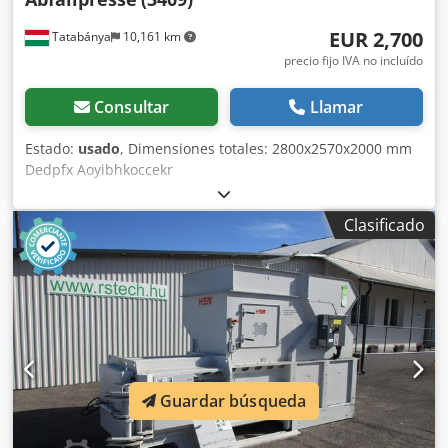
EUR 2,700
Tatabánya
10,161 km
precio fijo IVA no incluído
Consultar
Llamar
Estado:
usado
, Dimensiones totales: 2800x2570x2000 mm
Dedpfx Aoyibhkoccekr
Clasificado
Guardar búsqueda