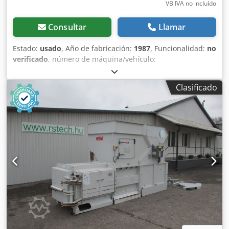
VB IVA no incluído
Consultar
Llamar
Estado:
usado
, Año de fabricación:
1987
, Funcionalidad:
no
verificado
, número de máquina/vehículo:
6215.101.00001B
, fuerza de prensado:
12 t
, Nuestra HSM
12 Gigant está en su elemento allí donde deben prensarse
Clasificado
grandes volúmenes de cartón, láminas de plástico u otros
materiales. Gracias a la abertura de carga
extremadamente grande, el equipo se puede cargar de
manera fácil y cómoda. El resultado son balas compactas
que son fáciles de transportar. Y si la prensa se necesita
urgentemente en otra área de la empresa, no hay
problema: gracias a sus 4 ruedas, se puede utilizar en
cualquier momento y lugar. Dodpfx Acjw Az E Tjcekr