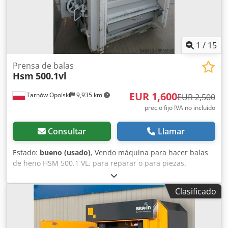
1
/
15
Prensa de balas
Hsm
500.1vl
EUR 1,600
Tarnów Opolski
9,935 km
EUR 2,500
precio fijo IVA no incluído
Consultar
Llamar
Estado:
bueno (usado)
, Vendo máquina para hacer balas
de heno HSM 500.1 VL, para reparar o para piezas.
Dkjdpfev Alacjx Accsr
Clasificado