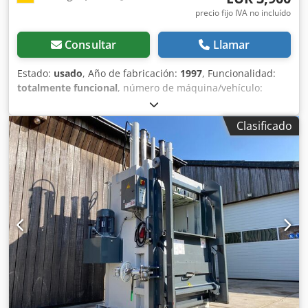
precio fijo IVA no incluído
Consultar
Llamar
Estado:
usado
, Año de fabricación:
1997
, Funcionalidad:
totalmente funcional
, número de máquina/vehículo:
1737/02
, peso total:
1,995 kg
, Esta prensa de balas
multicámara compacta una amplia variedad de materiales.
Clasificado
Esta prensa de carga superior es ideal para papel,
plástico, latas de metal y envases de plástico. Dodpfxozr
Hxzo Accekr