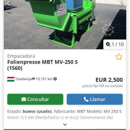
1
/
10
Empacadora
Folienpresse
MBT MV-250 S
(1560)
EUR 2,500
Tatabánya
10,161 km
precio fijo IVA no incluído
Consultar
Llamar
Estado:
bueno (usado)
, Fabricante: MBT Modelo: MV-250 S
Motor: 5,5 kW Dkedpfxohzr U Ie Accjr Dimensiones del
embudo: 780 x 600 mm Dimensiones de la carcasa: 3500 x
1000 x 2200 mm