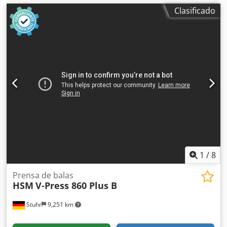
Clasificado
1
/
8
Prensa de balas
HSM
V-Press 860 Plus B
Stuhr
9,251 km