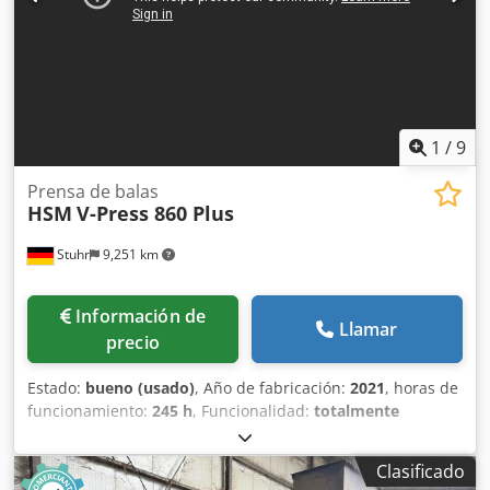
1
/
9
Prensa de balas
HSM
V-Press 860 Plus
Stuhr
9,251 km
Información de
Llamar
precio
Estado:
bueno (usado)
, Año de fabricación:
2021
, horas de
funcionamiento:
245 h
, Funcionalidad:
totalmente
funcional
, Prensa vertical de balas HSM V-Press 860 plus,
año de fabricación 2021 Datos técnicos: Fabricante: HSM
Clasificado
Modelo: V-Press 860 plus Año de fabricación: 2021 Horas