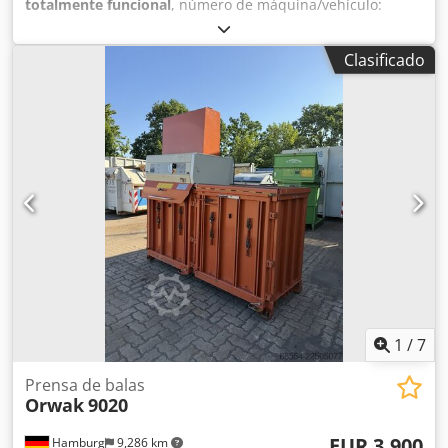
totalmente funcional
, número de máquina/vehículo:
105102558/89
, peso total:
750 kg
, Compactador de carga
continua con rodillo giratorio. Recoge, tritura y compacta
Clasificado
los residuos mediante un rodillo de acero especial que
garantiza una tasa de compactación de hasta 9:1. La
compactación se realiza mediante una rotación alterna,
hacia la derecha y hacia la izquierda, del rodillo especial,
que mantiene el material de carga bajo presión constante.
Permite una alimentación continua; los residuos
compactados se depositan en una bolsa de polietileno
transparente. La estación de compactación puede
instalarse directamente en el lugar de generación de los
residuos, dentro de las instalaciones. También es ideal
para la alimentación continua a través de conductos o
cintas transportadoras y es fácil de usar. Cumple con las
normas CE. Djdpfx Acezr H Agjcekr Requiere un
mantenimiento mínimo.
1
/
7
Prensa de balas
Orwak
9020
EUR 3,900
Hamburg
9,286 km