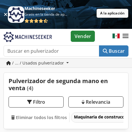
Machineseeker
A la aplicación
Gratis en la tienda de aplicaciones
Vender
Buscar
/ ... / Usados pulverizador
Pulverizador de segunda mano en
venta
(4)
Filtro
Relevancia
Maquinaria de construcción
Eliminar todos los filtros