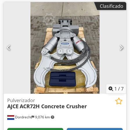
Clasificado
1
/
7
Pulverizador
AJCE
ACR72H Concrete Crusher
Dordrecht
9,076 km