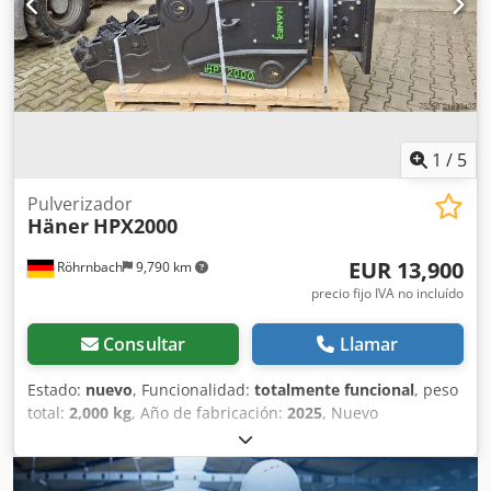
con Ö. Inalkac para obtener más información.
1
/
5
Pulverizador
Häner
HPX2000
EUR 13,900
Röhrnbach
9,790 km
precio fijo IVA no incluído
Consultar
Llamar
Estado:
nuevo
, Funcionalidad:
totalmente funcional
, peso
total:
2,000 kg
, Año de fabricación:
2025
, Nuevo
pulverizador, giratorio 360 grados, para excavadoras a
partir de 20 toneladas Cedoy Rfl Hspfx Adpsha