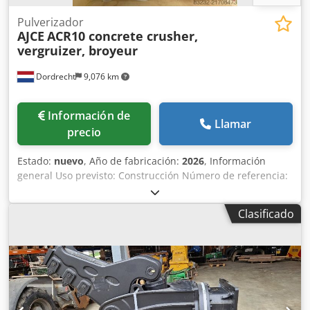
Pulverizador
AJCE
ACR10 concrete crusher,
vergruizer, broyeur
Dordrecht
9,076 km
Información de
Llamar
precio
Estado:
nuevo
, Año de fabricación:
2026
, Información
general Uso previsto: Construcción Número de referencia:
4 Pesos Peso en vacío: 150 kg Chodpfx Aoy Atz Hedpja
Características Dimensiones de la zona de carga: 120 x 80
Clasificado
x 60 cm Marcado CE: sí Estado Estado general: muy bueno
Estado técnico: muy bueno Estado estético: muy bueno
Información adicional Adecuado para las siguientes
máquinas: 0,8-2,5 toneladas Condiciones de entrega: EXW
Presión de trabajo: 170 bares Fuerza de corte: 170 kN
Caudal hidráulico requerido: 3050 l/min País de
fabricación: KR Información adicional Póngase en contacto