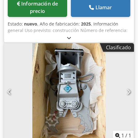
Información de
Llamar
precio
Estado:
nuevo
, Año de fabricación:
2025
, Información
general Uso previsto: construcción Número de referencia:
3 Pesos Peso en vacío: 1.000 kg Características
Dimensiones del espacio de carga: 150 x 100 x 50 cm
Clasificado
Marcado CE: sí Estado Estado general: muy bueno Estado
técnico: muy bueno Estado estético: muy bueno
Información adicional Adecuado para las siguientes
máquinas: 10-20 Condiciones de entrega: EXW Presión de
trabajo: 240 bar Capacidad de corte: 240 kN Caudal
hidráulico requerido: 80 l/min País de fabricación: KR
Csdpox Ezmiefx Adpjha Información adicional Para obtener
más información, póngase en contacto con Ö. Inalkac.
1
/
1