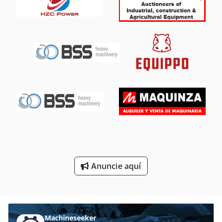
Pulgadas Serie M
Pulido De Cilindros
Pulido De Piedra
Pulidora De Cuchillas
Pulverizador De
Pulverizador De Pintura
Purificador De
Tecnología De Pulido
Anuncie aquí
Técnica De Pulverización
Unidad De Pulido
Machineseeker