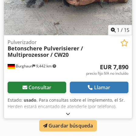
1
/
15
Pulverizador
Betonschere Pulverisierer /
Multiprozessor / CW20
EUR 7,890
Burghaun
9,442 km
precio fijo IVA no incluído
Consultar
Llamar
Estado:
usado
, Para consultas sobre el implemento, el Sr.
Herden estará encantado de atenderle (por teléfono).
Cizalla para hormigón / Pulverizador / Multiprocesador /
CW20 CW30 CW40 / incluye rotador / en stock y disponible
Guardar búsqueda
de inmediato Precio: 7.890,00 € neto / 9.389,10 € bruto -
Peso propio (kg): 2.610 Equipamiento: - Incluye enganche