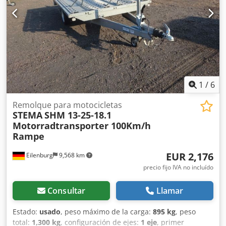
1
/
6
Remolque para motocicletas
STEMA
SHM 13-25-18.1
Motorradtransporter 100Km/h
Rampe
EUR 2,176
Eilenburg
9,568 km
precio fijo IVA no incluído
Consultar
Llamar
Estado:
usado
, peso máximo de la carga:
895 kg
, peso
total:
1,300 kg
, configuración de ejes:
1 eje
, primer