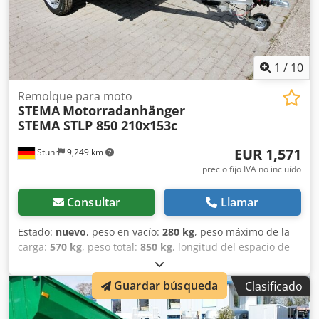
1
/
10
Remolque para moto
STEMA
Motorradanhänger
STEMA STLP 850 210x153c
EUR 1,571
Stuhr
9,249 km
precio fijo IVA no incluído
Consultar
Llamar
Estado:
nuevo
, peso en vacío:
280 kg
, peso máximo de la
carga:
570 kg
, peso total:
850 kg
, longitud del espacio de
carga:
2,100 mm
, anchura del espacio de carga:
1,530
mm
, tamaño del neumático:
145/80R13
, Remolque para
Guardar búsqueda
Clasificado
motocicletas del fabricante de remolques STEMA, modelo
STLP 850. Un remolque ideal y económico para una o dos