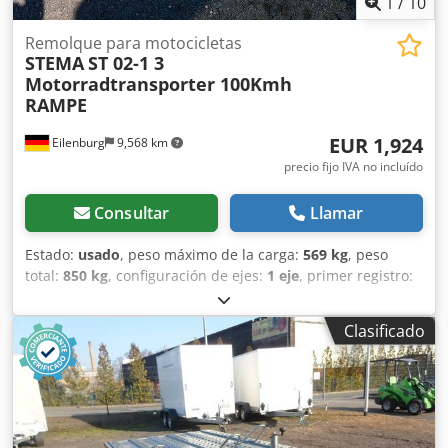
1
/
10
Remolque para motocicletas
STEMA
ST 02-1 3
Motorradtransporter 100Kmh
RAMPE
EUR 1,924
Eilenburg
9,568 km
precio fijo IVA no incluído
Consultar
Llamar
Estado:
usado
, peso máximo de la carga:
569 kg
, peso
total:
850 kg
, configuración de ejes:
1 eje
, primer registro:
01/2025
, longitud del espacio de carga:
2,016 mm
,
anchura del espacio de carga:
1,275 mm
, ancho total:
Clasificado
1,770 mm
, altura total:
3,024 mm
, A8 GW26 00158 kg,
remolque de plataforma baja, con freno de inercia, 100
km/h, para 3 motocicletas, con barandilla lateral, rampa...
y mucho más. Cjdpeym Ifyofx Amzsrf 580 mm de altura de
carga Errores y venta previa reservados.