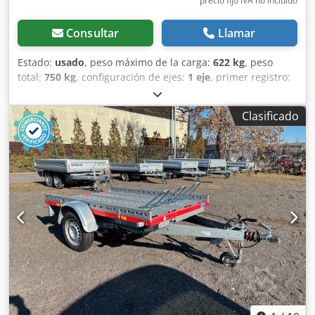
precio fijo IVA no incluído
Consultar
Llamar
Estado:
usado
, peso máximo de la carga:
622 kg
, peso
total:
750 kg
, configuración de ejes:
1 eje
, primer registro:
05/2025
, longitud del espacio de carga:
1,975 mm
,
anchura del espacio de carga:
1,444 mm
, ancho total:
Clasificado
1,550 mm
, altura total:
600 mm
, A28 GW26GA00654
Fabricante: STEMA, Tipo: MT 750 BS3, 100 km/h... y mucho
más. Altura de carga: 580 mm Crjdpfjyn Ugyex Amzjf Salvo
errores y venta previa.