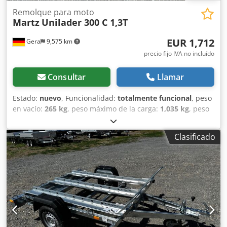
Remolque para moto
Martz
Unilader 300 C 1,3T
EUR 1,712
Gera
9,575 km
precio fijo IVA no incluído
Consultar
Llamar
Estado:
nuevo
, Funcionalidad:
totalmente funcional
, peso
en vacío:
265 kg
, peso máximo de la carga:
1,035 kg
, peso
total:
1,300 kg
, configuración de ejes:
1 eje
, longitud del
espacio de carga:
2,950 mm
, anchura del espacio de
Clasificado
carga:
1,630 mm
, Año de fabricación:
2026
, MARTZ
Unilader 300 C 1,3T VEHÍCULO NUEVO Dimensiones
interiores: 295 cm x 263 cm Peso total: 1300 kg Carga útil:
1035 kg Remolque bajo de un solo eje con freno Eje KNOTT
de 1300 kg con freno de inercia, sistema automático de
marcha atrás y freno de mano Chasis de acero atornillado
y galvanizado Timonera plegable Con asistencia hidráulica
Suelo de madera contrachapada tipo antideslizante de 15
mm de grosor y alta resistencia Instalación eléctrica de 13