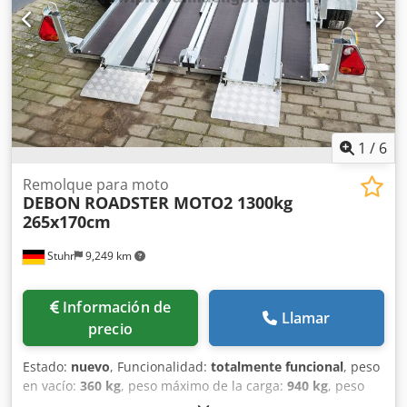
1
/
6
Remolque para moto
DEBON
ROADSTER MOTO2 1300kg
265x170cm
Stuhr
9,249 km
Información de
Llamar
precio
Estado:
nuevo
, Funcionalidad:
totalmente funcional
, peso
en vacío:
360 kg
, peso máximo de la carga:
940 kg
, peso
total:
1,300 kg
, longitud del espacio de carga:
2,650 mm
,