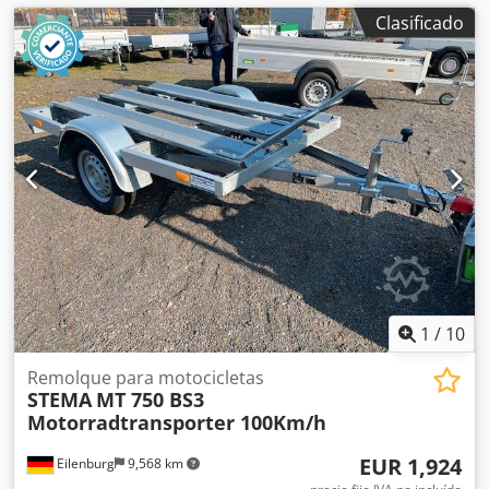
Clasificado
1
/
10
Remolque para motocicletas
STEMA
MT 750 BS3
Motorradtransporter 100Km/h
EUR 1,924
Eilenburg
9,568 km