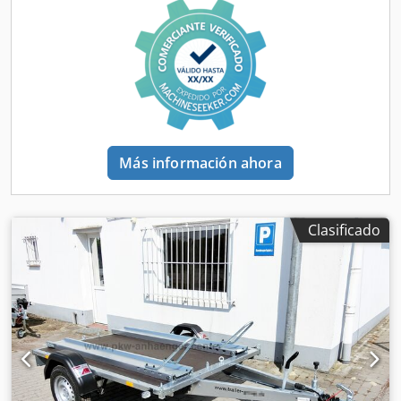
para turismos abatible, la carga de motocicletas resulta
sencilla. El sistema hidráulico manual de serie permite
elevar la plataforma. Abriendo la válvula de la bomba
manual se desciende la plataforma. De este modo, se
pueden subir fácilmente pequeños equipos,
cortacéspedes, motocicletas, palets, quads o ATV con una
inclinación mínima. El equipamiento de serie del
Senkomat incluye un sistema hidráulico manual, lona y
estructura, argollas de amarre, rueda de soporte, un
Más información ahora
bastidor soldado robusto galvanizado por inmersión en
caliente y un robusto timón tubular. Crsdpfxoq Npa Ns
Amzof El remolque con plataforma elevadora también está
disponible como remolque con lona o remolque tipo
Clasificado
furgón. Como accesorios para remolques, ofrecemos cuñas
para motocicletas, carril de soporte para motocicletas, lona
y estructura, suplemento de laterales, correas de amarre
para motocicleta, correas de amarre, homologación TÜV
para 100 km/h y dispositivo antirrobo.