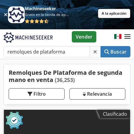
Machineseeker
A la aplicación
Gratis en la tienda de aplicaciones
Vender
Buscar
Remolques De Plataforma de segunda
mano en venta
(36,253)
Filtro
Relevancia
Clasificado