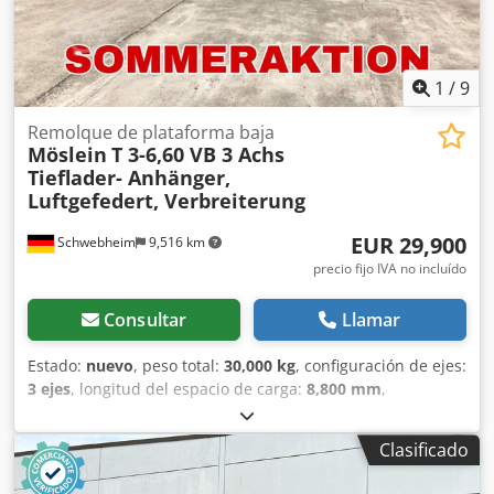
1
/
9
Remolque de plataforma baja
Möslein
T 3-6,60 VB 3 Achs
Tieflader- Anhänger,
Luftgefedert, Verbreiterung
EUR 29,900
Schwebheim
9,516 km
precio fijo IVA no incluído
Consultar
Llamar
Estado:
nuevo
, peso total:
30,000 kg
, configuración de ejes:
3 ejes
, longitud del espacio de carga:
8,800 mm
,
amortiguación:
aire
, tamaño del neumático:
235 / 75 R
17,5
, color:
otro
, tipo de engranaje:
otro
, tamaño del
Clasificado
neumático delantero:
235 / 75 R 17,5
, tamaño del
neumático trasero:
235 / 75 R 17,5
, cabina del conductor: