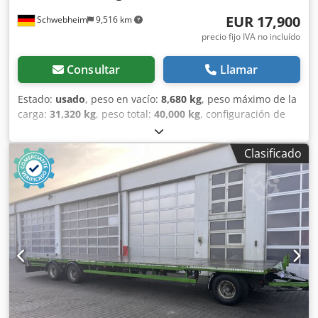
EUR 17,900
Schwebheim
9,516 km
precio fijo IVA no incluído
Consultar
Llamar
Estado:
usado
, peso en vacío:
8,680 kg
, peso máximo de la
carga:
31,320 kg
, peso total:
40,000 kg
, configuración de
ejes:
3 ejes
, primer registro:
09/2018
, amortiguación:
otro
,
tamaño del neumático:
235/75R17,5
, color:
otro
, tipo de
Clasificado
engranaje:
otro
, tamaño del neumático delantero:
235/75R17,5
, tamaño del neumático trasero:
235/75R17,5
,
cabina del conductor:
otro
, clase de emisión:
ninguno
,
Equipamiento:
ABS, freno de aire comprimido
, Anillas de
amarre, ABS, ensanchamiento con paneles de advertencia,
el vehículo se vende por encargo., -- Errores tipográficos,
reservas de errores y modificaciones, imágenes de
muestra --, Más datos en: !, Más detalles: ! Crsdpfx Aezr R
Ugedrof