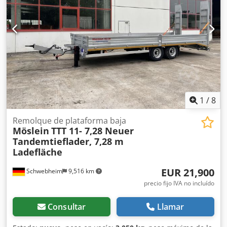
ABS, freno de aire comprimido
, Longitud de la plataforma
de carga aprox. 10.500 mm, venta por encargo, -- salvo
errores de impresión, omisiones y modificaciones,
imágenes de muestra --, más datos en: !, más detalles en: !
Csdpfozr R T Aox Adrsrf
1
/
8
Remolque de plataforma baja
Möslein
TTT 11- 7,28 Neuer
Tandemtieflader, 7,28 m
Ladefläche
EUR 21,900
Schwebheim
9,516 km
precio fijo IVA no incluído
Consultar
Llamar