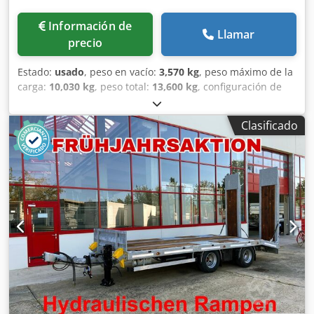
Información de
Llamar
precio
Estado:
usado
, peso en vacío:
3,570 kg
, peso máximo de la
carga:
10,030 kg
, peso total:
13,600 kg
, configuración de
ejes:
2 ejes
, primer registro:
10/2017
, longitud del espacio
de carga:
6,300 mm
, anchura del espacio de carga:
2,470
Clasificado
mm
, amortiguación:
otro
, tamaño del neumático:
205/65R17,5 ---/124J
, color:
otro
, tipo de engranaje:
otro
,
tamaño del neumático delantero:
205/65R17,5 ---/124J
,
tamaño del neumático trasero:
205/65R17,5 ---/124J
,
cabina del conductor:
otro
, clase de emisión:
ninguno
,
Equipamiento:
ABS, freno de aire comprimido
, Altura de
carga aprox. 820 mm, 10 anillas de amarre, -- Errores de
impresión, equivocaciones y cambios reservados,
imágenes de muestra --, Más datos en: !, Más detalles: !
Cjdpfx Adezr R T Norsrf