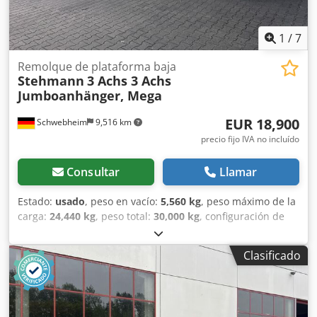
1
/
7
Remolque de plataforma baja
Stehmann
3 Achs 3 Achs
Jumboanhänger, Mega
EUR 18,900
Schwebheim
9,516 km
precio fijo IVA no incluído
Consultar
Llamar
Estado:
usado
, peso en vacío:
5,560 kg
, peso máximo de la
carga:
24,440 kg
, peso total:
30,000 kg
, configuración de
ejes:
3 ejes
, primer registro:
07/2019
, longitud del espacio
de carga:
10,500 mm
, amortiguación:
aire
, tamaño del
Clasificado
neumático:
235/75 R17,5
, color:
otro
, tipo de engranaje:
otro
, tamaño del neumático delantero:
235/75 R17,5
,
tamaño del neumático trasero:
235/75 R17,5
, cabina del
conductor:
otro
, clase de emisión:
ninguno
, Equipamiento: