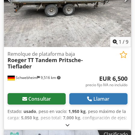
bolsillos para estacas en el marco exterior, rampas de
acceso (aprox. 3.100 x 750 mm), tira antideslizante en el
exterior de las rampas y pendiente trasera, rampas de
acceso ajustables lateralmente, piso de madera de 68 mm
de grosor, caja de almacenamiento con tapa para cadenas
de amarre o cinchas, marcado de contorno según
normativa, luz rotativa, vehículo galvanizado por inmersión
1
/
9
en caliente, -- Errores, erratas y modificaciones reservados,
imágenes de muestra --, Más datos en: !, Más detalles: !
Remolque de plataforma baja
Roeger
TT Tandem Pritsche-
Credjzr Sadspfx Adrsf
Tieflader
EUR 6,500
Schwebheim
9,516 km
precio fijo IVA no incluído
Consultar
Llamar
Estado:
usado
, peso en vacío:
1,950 kg
, peso máximo de la
carga:
5,050 kg
, peso total:
7,000 kg
, configuración de ejes:
2 ejes
, primer registro:
05/2000
, próxima inspección (TÜV):
12/2026
, amortiguación:
acero
, tamaño del neumático:
Clasificado