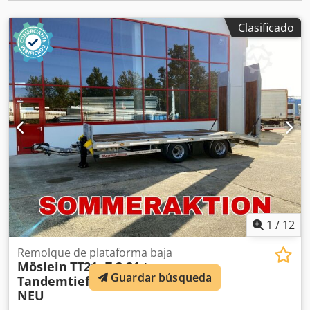
omisiones y cambios reservados, imágenes de muestra --,
Más datos en: !, More Details: ! Cjdszrql Sjpfx Adrsrf
Clasificado
1
/
12
Remolque de plataforma baja
Möslein
TT21- 7,2 21 t
Guardar búsqueda
Tandemtieflader, Luftgefedert,
NEU