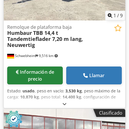
1
/
9
Remolque de plataforma baja
Humbaur
TBB 14,4 t
Tandemtieflader 7,20 m lang,
Neuwertig
Schwebheim
9,516 km
Información de
Llamar
precio
Estado:
usado
, peso en vacío:
3,530 kg
, peso máximo de la
carga:
10,870 kg
, peso total:
14,400 kg
, configuración de
ejes:
2 ejes
, primer registro:
10/2025
, próxima inspección
(TÜV):
10/2026
, longitud del espacio de carga:
7,200 mm
,
Clasificado
anchura del espacio de carga:
2,480 mm
, amortiguación:
acero
, tamaño del neumático:
205/65R17,5 129/127J
, color:
otro
, tipo de engranaje:
otro
, tamaño del neumático