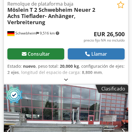
Csdpjzr Sawsfx Adrerf
Remolque de plataforma baja
Möslein
T 2 Schwebheim Neuer 2
Achs Tieflader- Anhänger,
Verbreiterung
EUR 26,500
Schwebheim
9,516 km
precio fijo IVA no incluído
Consultar
Llamar
Estado:
nuevo
, peso total:
20,000 kg
, configuración de ejes:
2 ejes
, longitud del espacio de carga:
8,800 mm
,
amortiguación:
aire
, tamaño del neumático:
235 / 75 R
17,5
, color:
otro
, tipo de engranaje:
otro
, tamaño del
Clasificado
neumático delantero:
235 / 75 R 17,5
, tamaño del
neumático trasero:
235 / 75 R 17,5
, cabina del conductor:
otro
, clase de emisión:
ninguno
, combustible:
biodiésel
,
Equipamiento:
ABS, freno de aire comprimido
, Longitud
total de la superficie de carga aprox.: 8.800 mm, cama baja
aprox.: 6.600 mm de largo, altura de carga cargada aprox.
890 mm, 24 argollas de amarre de 10 t cada una, 12