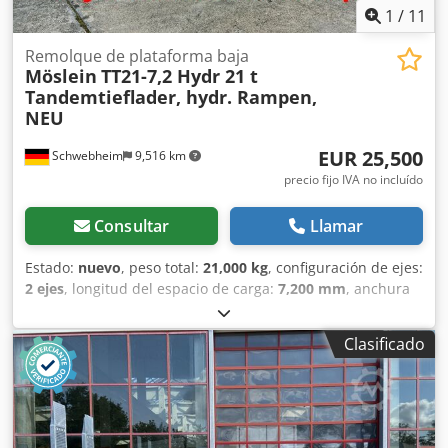
1
/
11
Remolque de plataforma baja
Möslein
TT21-7,2 Hydr 21 t
Tandemtieflader, hydr. Rampen,
NEU
EUR 25,500
Schwebheim
9,516 km
precio fijo IVA no incluído
Consultar
Llamar
Estado:
nuevo
, peso total:
21,000 kg
, configuración de ejes:
2 ejes
, longitud del espacio de carga:
7,200 mm
, anchura
del espacio de carga:
2,550 mm
, amortiguación:
aire
,
tamaño del neumático:
235 / 75 R 17,5
, color:
otro
, tipo de
Clasificado
engranaje:
otro
, tamaño del neumático delantero:
235 / 75
R 17,5
, tamaño del neumático trasero:
235 / 75 R 17,5
,
cabina del conductor:
otro
, clase de emisión:
ninguno
,
combustible:
biodiésel
, Equipamiento:
ABS, freno de aire
comprimido
, Chasis: galvanizado por inmersión en