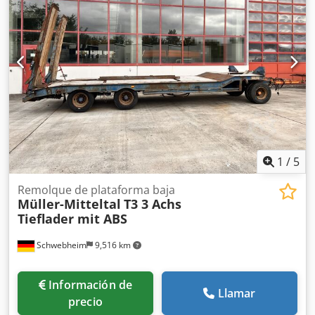
delantero:
205/65R17,5 129/127J
, tamaño del neumático
trasero:
205/65R17,5 129/127J
, cabina del conductor:
otro
,
clase de emisión:
ninguno
, Equipamiento:
ABS, freno de
aire comprimido
, Como nuevo, con doble neumático en el
eje, equipado con puntos de anclaje, --salvo errores,
omisiones y modificaciones, imágenes de muestra--, más
datos en: !, más información: ! Credpfx Aezr Sgqsdref
1
/
5
Remolque de plataforma baja
Müller-Mitteltal
T3 3 Achs
Tieflader mit ABS
Schwebheim
9,516 km
Información de
Llamar
precio