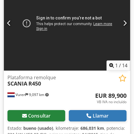
1
/
14
Plataforma remolque
SCANIA
R450
EUR 89,900
Vuren
9,097 km
VB IVA no incluído
Consultar
Llamar
Estado:
bueno (usado)
, kilometraje:
686,031 km
, potencia: