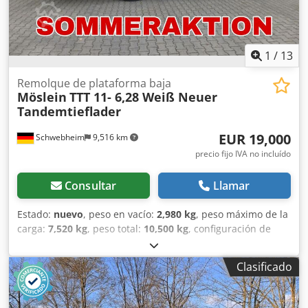
mm, 2 cajas de herramientas, marcado de contorno según
normativa, incluye indicadores de carga por eje.
Suplemento por: pared frontal de acero galvanizado: 500
€. -- Sujeto a errores tipográficos, omisiones y
1
/
13
modificaciones. Imágenes de muestra. Más datos en: ! Más
detalles en: ! Crodszr R Utjpfx Adrjf
Remolque de plataforma baja
Möslein
TTT 11- 6,28 Weiß Neuer
Tandemtieflader
EUR 19,000
Schwebheim
9,516 km
precio fijo IVA no incluído
Consultar
Llamar
Estado:
nuevo
, peso en vacío:
2,980 kg
, peso máximo de la
carga:
7,520 kg
, peso total:
10,500 kg
, configuración de
ejes:
2 ejes
, longitud del espacio de carga:
6,280 mm
,
anchura del espacio de carga:
2,480 mm
, amortiguación:
Clasificado
acero
, tamaño del neumático:
245 / 70 R 17,5
, distancia
entre ejes:
990 mm
, color:
otro
, tipo de engranaje:
otro
,
tamaño del neumático delantero:
245 / 70 R 17,5
, tamaño