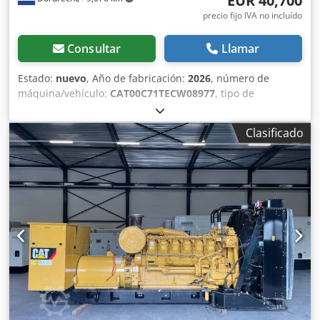
EUR 40,700
precio fijo IVA no incluído
Consultar
Llamar
Estado:
nuevo
, Año de fabricación:
2026
, número de
máquina/vehículo:
CAT00C71TECW08977
, tipo de
combustible:
diésel
, fabricante de motores:
Caterpillar
C7.1
, Finalidad: Construcción Peso en vacío: 2.238 kg
Clasificado
Potencia del generador: 220 kVA Dimensiones del
compartimento de carga: 352 x 133 x 181 cm Marcado CE:
sí Capacidad del depósito de agua: 418 l País de
fabricación: Reino Unido Contacte al equipo DPX para
obtener más información. = Otras opciones y accesorios =
Dksdpfx Agsw Thn Us Ror - Batería - Cuadro de control -
Techo de acero - Depósito