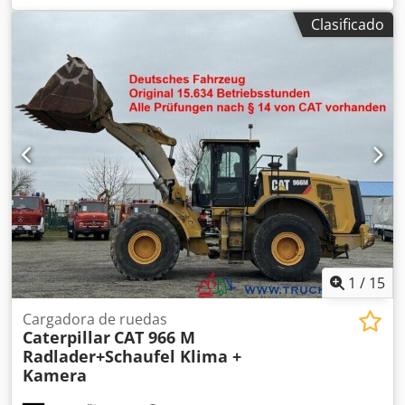
C7.1
, Uso previsto: Construcción Peso en vacío: 1.926 kg
Clasificado
Potencia del generador: 165 kVA Dimensiones del
compartimento de carga: 334 x 117 x 175 cm Marcado CE:
sí Volumen del depósito de agua: 325 l Póngase en
contacto con el equipo de DPX para más información.
Dksdpfjwrwk Dex Ag Rsr = Otras opciones y accesorios = -
Batería - Panel de control - Techo de acero - Depósito
1
/
15
Cargadora de ruedas
Caterpillar
CAT 966 M
Radlader+Schaufel Klima +
Kamera