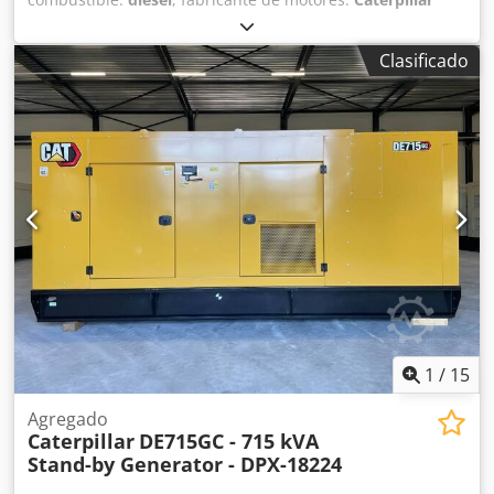
generalmente SIN nueva inspección TÜV, sin nueva
C3.3
, Uso previsto: Construcción Peso en vacío: 889 kg
revisión DGUV, sin nueva inspección técnica de seguridad
Dksdpfx Agsy R I Hts Rsr Potencia del generador: 50 kVA
(SP), sin nueva UVV. Encuentre más camiones en nuestro
Clasificado
Dimensiones del compartimento de carga: 230 x 96 x 140
sitio web en Hablamos los siguientes idiomas: alemán,
cm Certificación CE: sí Capacidad del depósito de agua:
inglés, polaco, turco Nota: Ofrecemos y recomendamos
103 l Contacte con el equipo de DPX para más información.
encarecidamente una visita e inspección del producto
= Más opciones y accesorios = - Batería - Cuadro de control
para evitar malentendidos sobre su estado y idoneidad
- Techo de acero - Cisternas
por parte del comprador. La inspección y pruebas son
posibles y deseadas en cualquier momento previo
acuerdo. Todos los datos son sin garantía. No nos
responsabilizamos por errores o información incorrecta en
la oferta. El comprador está obligado a comprobar por sí
mismo el estado y equipamiento de la máquina/vehículo.
Nos reservamos el derecho a cambios, venta previa y
errores.
1
/
15
Agregado
Caterpillar
DE715GC - 715 kVA
Stand-by Generator - DPX-18224