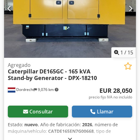
1
/
15
Agregado
Caterpillar
DE165GC - 165 kVA
Stand-by Generator - DPX-18210
EUR 28,050
Dordrecht
9,076 km
precio fijo IVA no incluído
Consultar
Llamar
Estado:
nuevo
, Año de fabricación:
2026
, número de
máquina/vehículo:
CATDE165EN7G00668
, tipo de
combustible:
diésel
, fabricante de motores:
Caterpillar