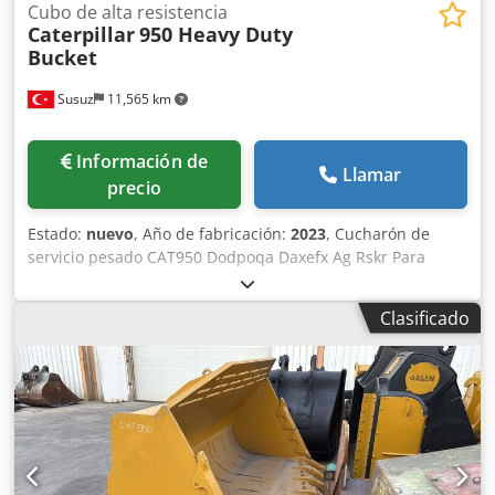
Cubo de alta resistencia
Caterpillar
950 Heavy Duty
Bucket
Susuz
11,565 km
Información de
Llamar
precio
Estado:
nuevo
, Año de fabricación:
2023
, Cucharón de
servicio pesado CAT950 Dodpoqa Daxefx Ag Rskr Para
información detallada y presupuesto, póngase en contacto
con nosotros
Clasificado