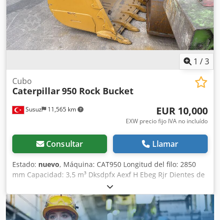
1
/
3
Cubo
Caterpillar
950 Rock Bucket
EUR 10,000
Susuz
11,565 km
EXW precio fijo IVA no incluído
Consultar
Llamar
Estado:
nuevo
, Máquina: CAT950 Longitud del filo: 2850
mm Capacidad: 3,5 m³ Dksdpfx Aexf H Ebeg Rjr Dientes de
adaptador soldados Cazo de STOCK