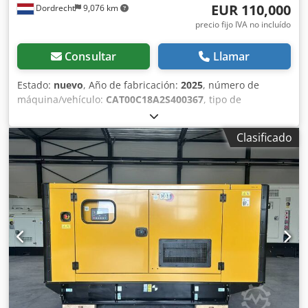
EUR 110,000
Dordrecht
9,076 km
precio fijo IVA no incluído
Consultar
Llamar
Estado:
nuevo
, Año de fabricación:
2025
, número de
máquina/vehículo:
CAT00C18A2S400367
, tipo de
combustible:
diésel
, fabricante de motores:
Caterpillar
C18
, Finalidad de uso: Construcción Peso en vacío: 5.952 kg
Clasificado
Potencia del generador: 715 kVA Dimensiones del
compartimento de carga: 532 x 192 x 229 cm Marcado CE:
sí Capacidad del depósito de agua: 1.082 l Póngase en
contacto con el equipo de DPX para más información. =
Otras opciones y accesorios = - Batería - Panel de control
Djdpfx Agsy Ttpfs Rskr - Techo de acero - Cisterna