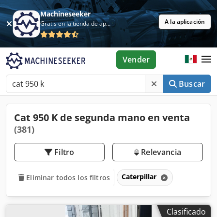
Machineseeker
A la aplicación
Gratis en la tienda de aplicaciones
Vender
Buscar
Cat 950 K de segunda mano en venta
(381)
Filtro
Relevancia
Caterpillar
Eliminar todos los filtros
Clasificado