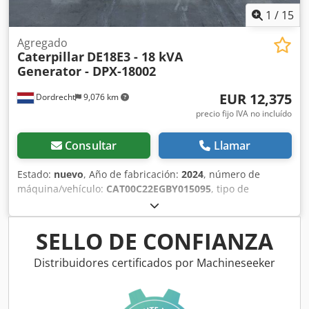
1
/
15
Agregado
Caterpillar
DE18E3 - 18 kVA
Generator - DPX-18002
EUR 12,375
Dordrecht
9,076 km
precio fijo IVA no incluído
Consultar
Llamar
Estado:
nuevo
, Año de fabricación:
2024
, número de
máquina/vehículo:
CAT00C22EGBY015095
, tipo de
combustible:
diésel
, fabricante de motores:
Caterpillar
C2.2
, Uso previsto: construcción Peso en vacío: 706 kg
Potencia del generador: 18 kVA Dimensiones de la zona de
SELLO DE CONFIANZA
carga: 171 x 88 x 127 cm Marcado CE: sí Capacidad del
depósito de agua: 55 l País de fabricación: CN Para obtener
Distribuidores certificados por Machineseeker
más información, póngase en contacto con el equipo de
DPX. = Opciones y accesorios adicionales = Dksdpfxezc Dvyj
Ag Rer - Batería - Panel de control - Techo de acero -