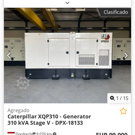
C7.1
, Uso previsto: construcción Peso en vacío: 4487 kg
Potencia del generador: 200 kVA Dimensiones del
Clasificado
compartimento de carga: 409 x 142 x 235 cm Certificación
CE: sí Nivel de emisiones: Fase V / Nivel IV final Capacidad
del depósito de agua: 822 l País de fabricación: CN Para
obtener más información, póngase en contacto con el
equipo de DPX. = Opciones y accesorios adicionales =
Djdpfxjzc Dwdj Ag Rekr - Batería - Panel de control -
Cisterna
1
/
15
Agregado
Caterpillar
XQP310 - Generator
310 kVA Stage V - DPX-18133
EUR 99,000
Dordrecht
9,076 km