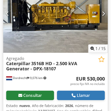
accesorios adicionales = - Panel de control
1
/
15
Agregado
Caterpillar
3516B HD - 2.500 kVA
Generator - DPX-18107
EUR 530,000
Dordrecht
9,076 km
precio fijo IVA no incluído
Consultar
Llamar
Estado:
nuevo
, Año de fabricación:
2026
, número de
máquina/vehículo:
YAP92107
, tipo de combustible:
diésel
,