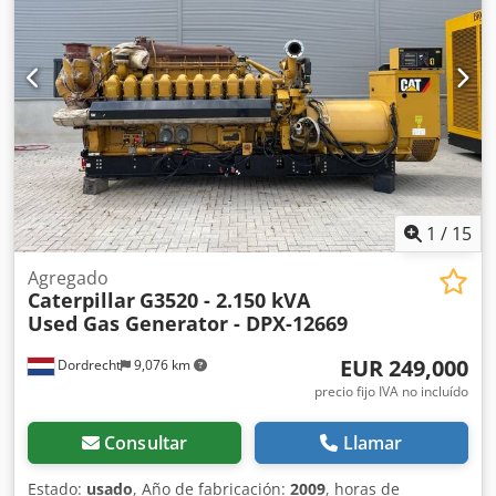
1
/
15
Agregado
Caterpillar
G3520 - 2.150 kVA
Used Gas Generator - DPX-12669
EUR 249,000
Dordrecht
9,076 km
precio fijo IVA no incluído
Consultar
Llamar
Estado:
usado
, Año de fabricación:
2009
, horas de