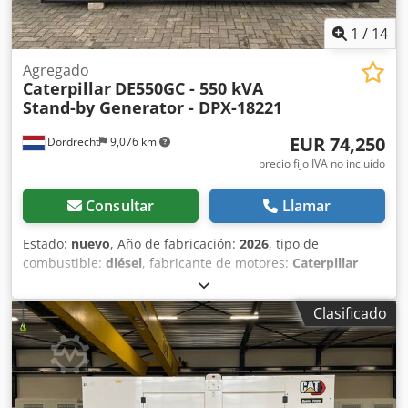
1
/
14
Agregado
Caterpillar
DE550GC - 550 kVA
Stand-by Generator - DPX-18221
EUR 74,250
Dordrecht
9,076 km
precio fijo IVA no incluído
Consultar
Llamar
Estado:
nuevo
, Año de fabricación:
2026
, tipo de
combustible:
diésel
, fabricante de motores:
Caterpillar
C13
, Uso previsto: construcción Peso en vacío: 3886 kg
Potencia del generador: 550 kVA Dimensiones de la zona
Clasificado
de carga: 477 x 163 x 236 cm Marcado CE: sí Dkodoxvk
Hwepfx Ag Rsr Condiciones de entrega: EXW Capacidad del
depósito de agua: 721 l País de fabricación: CN Para
obtener más información, póngase en contacto con el
equipo de DPX. = Opciones y accesorios adicionales = -