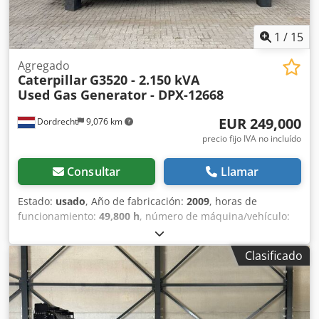
1
/
15
Agregado
Caterpillar
G3520 - 2.150 kVA
Used Gas Generator - DPX-12668
EUR 249,000
Dordrecht
9,076 km
precio fijo IVA no incluído
Consultar
Llamar
Estado:
usado
, Año de fabricación:
2009
, horas de
funcionamiento:
49,800 h
, número de máquina/vehículo:
CAT0000LGZN00768
, tipo de combustible:
gas
, fabricante
de motores:
Caterpillar G3520C
, Uso previsto: construcción
Clasificado
Peso en vacío: 17 500 kg Potencia del generador: 2150 kVA
Dimensiones de la zona de carga: 7 x 2 x 27 cm Póngase en
contacto con el equipo de DPX para obtener más
información. Dkedpfx Agozpdn Is Rsr = Opciones y