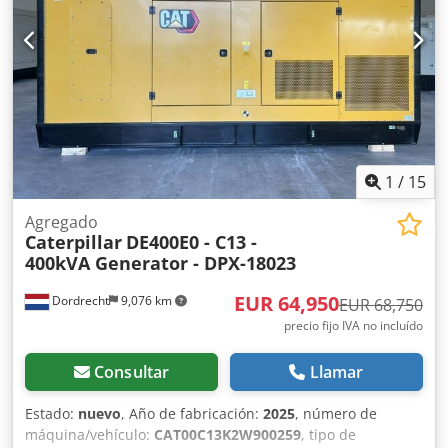
Techo de acero - Cisterna
1
/
15
Agregado
Caterpillar
DE400E0 - C13 -
400kVA Generator - DPX-18023
EUR 64,950
Dordrecht
9,076 km
EUR 68,750
precio fijo IVA no incluído
Consultar
Llamar
Estado:
nuevo
, Año de fabricación:
2025
, número de
máquina/vehículo:
CAT00C13K2W900259
, tipo de