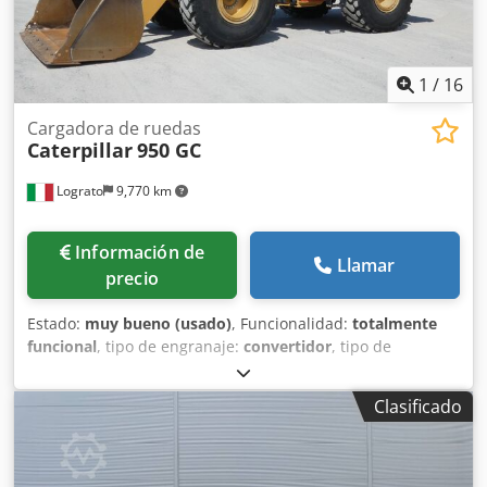
1
/
16
Cargadora de ruedas
Caterpillar
950 GC
Lograto
9,770 km
Información de
Llamar
precio
Estado:
muy bueno (usado)
, Funcionalidad:
totalmente
funcional
, tipo de engranaje:
convertidor
, tipo de
combustible:
diésel
, peso total:
19,020 kg
, primer registro:
01/2022
, Año de fabricación:
2021
, Equipamiento:
aire
Clasificado
acondicionado
, CATERPILLAR 950GC, año 2022, horas 7062,
peso 19020 kg, 169 kW, pintura original, sin soldaduras.
Dedpszrhzdofx Ag Rokr