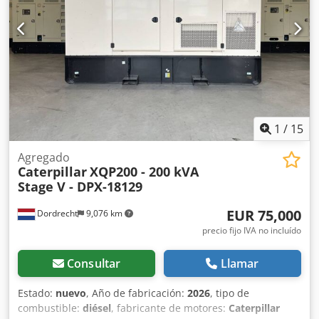
Batería - Panel de control - Techo de acero - Cisterna
1
/
15
Agregado
Caterpillar
XQP200 - 200 kVA
Stage V - DPX-18129
EUR 75,000
Dordrecht
9,076 km
precio fijo IVA no incluído
Consultar
Llamar
Estado:
nuevo
, Año de fabricación:
2026
, tipo de
combustible:
diésel
, fabricante de motores:
Caterpillar