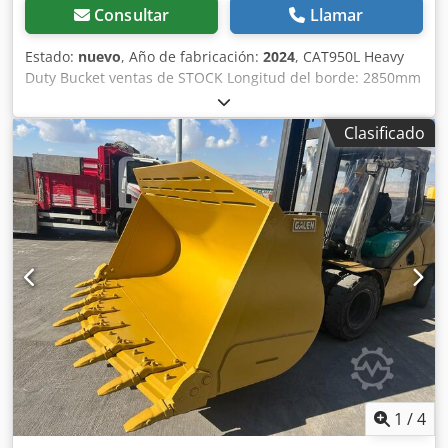
Consultar
Llamar
Estado:
nuevo
, Año de fabricación:
2024
, CAT950L Heavy
Duty Bucket ventas de STOCK Longitud del borde: 2850mm
Capacidad: 3.5m^3 Dedst Rqgtspfx Ag Rjkr Dientes
adaptadores soldados
Clasificado
1
/
4