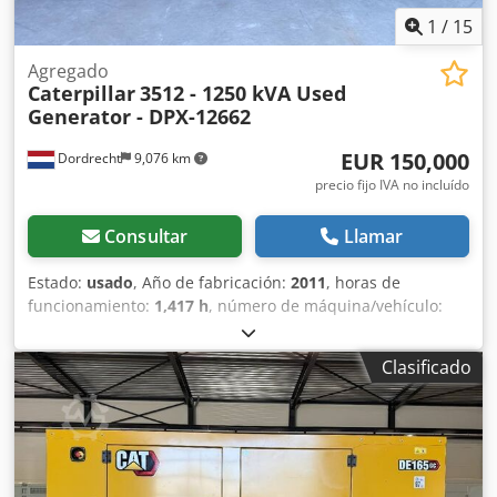
1
/
15
Agregado
Caterpillar
3512 - 1250 kVA Used
Generator - DPX-12662
EUR 150,000
Dordrecht
9,076 km
precio fijo IVA no incluído
Consultar
Llamar
Estado:
usado
, Año de fabricación:
2011
, horas de
funcionamiento:
1,417 h
, número de máquina/vehículo:
G2L00070
, tipo de combustible:
diésel
, fabricante de
motores:
Caterpillar 3512
, Finalidad de uso: Construcción
Clasificado
Peso en vacío: 14 000 kg Dkjdpfxszn Erle Ag Rsr Potencia
del generador: 1250 kVA Dimensiones de la zona de carga:
565 x 220 x 230 cm País de fabricación: EE. UU. Póngase en
contacto con el equipo de DPX para obtener más
información. = Opciones y accesorios adicionales = - Panel
de control