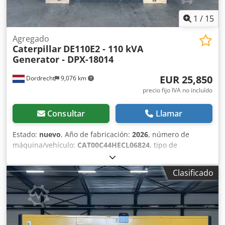
1
/
15
Agregado
Caterpillar
DE110E2 - 110 kVA
Generator - DPX-18014
EUR 25,850
Dordrecht
9,076 km
precio fijo IVA no incluído
Consultar
Llamar
Estado:
nuevo
, Año de fabricación:
2026
, número de
máquina/vehículo:
CAT00C44HECL06824
, tipo de
combustible:
diésel
, fabricante de motores:
Caterpillar
C4.4
, Propósito de uso: Construcción Dksdpfoy S N N Eex
Clasificado
Ag Ror Peso en vacío: 1.547 kg Potencia del generador: 110
kVA Dimensiones del compartimento de carga: 277 x 113 x
153 cm Marcado CE: sí Volumen del depósito de agua: 250
l Contacte al equipo DPX para obtener más información. =
Otras opciones y accesorios = - Batería - Panel de control -