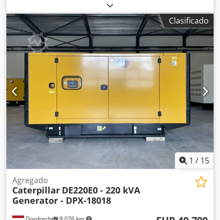
combustible:
diésel
, fabricante de motores:
Caterpillar
C13
, Propósito de uso: Construcción Peso en vacío: 4.667 kg
Clasificado
Potencia del generador: 400 kVA Dimensiones del
compartimento de carga: 493 x 162 x 222 cm Marcado CE:
sí Dkodpfxjy T Uwde Ag Rsr Capacidad del depósito de
agua: 800 l País de fabricación: China Póngase en contacto
con el equipo DPX para obtener más información. = Otras
opciones y accesorios = - Batería - Panel de control - Techo
de acero - Cisterna
1
/
15
Agregado
Caterpillar
DE220E0 - 220 kVA
Generator - DPX-18018
Dordrecht
9,076 km