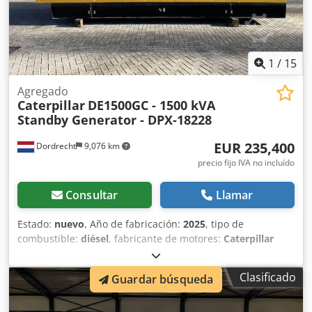
1
/
15
Agregado
Caterpillar
DE1500GC - 1500 kVA
Standby Generator - DPX-18228
EUR 235,400
Dordrecht
9,076 km
precio fijo IVA no incluído
Consultar
Llamar
Estado:
nuevo
, Año de fabricación:
2025
, tipo de
combustible:
diésel
, fabricante de motores:
Caterpillar
C32
, Uso previsto: Construcción Peso en vacío: 11.481 kg
Potencia del generador: 1.500 kVA Dimensiones del
Clasificado
Guardar búsqueda
compartimento de carga: 667 x 245 x 279 cm Marcado CE:
sí Capacidad del depósito de agua: 1000 l Póngase en
contacto con el equipo de DPX para obtener más