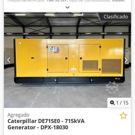
fabricante de motores:
Caterpillar 3516B HD
, Propósito de
uso: Construcción Peso en vacío: 18.290 kg Potencia del
Clasificado
generador: 2.500 kVA Dimensiones del espacio de carga:
638 x 229 x 237 cm Certificación CE: sí Póngase en contacto
con el equipo de DPX para obtener más información. =
Opciones y accesorios adicionales = Dodpfx Agjy R I D So
Rjkr - Panel de control
1
/
15
Agregado
Caterpillar
DE715E0 - 715kVA
Generator - DPX-18030