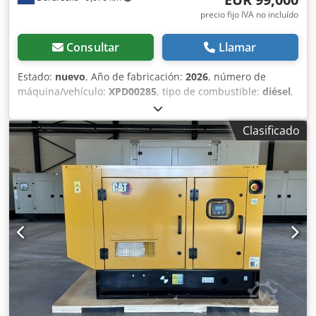
precio fijo IVA no incluído
Consultar
Llamar
Estado:
nuevo
, Año de fabricación:
2026
, número de
máquina/vehículo:
XPD00285
, tipo de combustible:
diésel
,
fabricante de motores:
Cat C9.3B
, Finalidad: Construcción
Dodpfxezc Dwqe Ag Rskr Peso en vacío: 4.784 kg Potencia
Clasificado
del generador: 310 kVA Dimensiones del compartimento
de carga: 409 x 151 x 228 cm Marcado CE: sí Nivel de
emisiones: Stage V / Tier IV final Capacidad del depósito de
agua: 667 l País de fabricación: CN Contacte al equipo de
DPX para más información. = Otras opciones y accesorios =
- Batería - Panel de control - Techo de acero - Cisterna