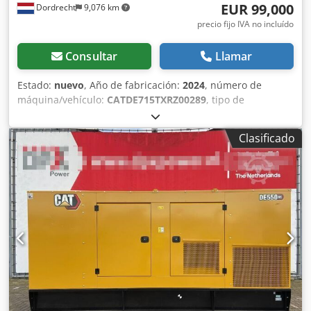
EUR 99,000
Dordrecht
9,076 km
precio fijo IVA no incluído
Consultar
Llamar
Estado:
nuevo
, Año de fabricación:
2024
, número de
máquina/vehículo:
CATDE715TXRZ00289
, tipo de
combustible:
diésel
, fabricante de motores:
Caterpillar
C15
, Propósito de uso: Construcción Peso en vacío: 4.832 kg
Clasificado
Potencia del generador: 715 kVA Dimensiones del
compartimiento de carga: 499 x 187 x 229 cm Marcado CE:
sí Capacidad del tanque de agua: 910 l País de fabricación:
CN Póngase en contacto con el equipo de DPX para más
información. = Más opciones y accesorios = Dedpoxvk H
Refx Ag Rskr - Batería - Panel de control - Techo de acero -
Cisterna