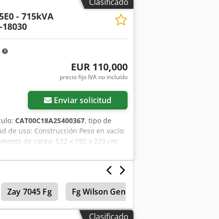
Clasificado
5E0 - 715kVA
-18030
m
EUR 110,000
precio fijo IVA no incluído
Enviar solicitud
culo:
CAT00C18A2S400367
, tipo de
dad de uso: Construcción Peso en vacío:
imento de carga: 532 x 192 x 229 cm
 contacto con el equipo de DPX para
 = - Batería - Panel de control - Techo
Zay 7045 Fg
Fg Wilson Generadores
Plantas d
Clasificado