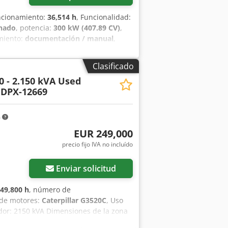
uncionamiento:
36,514 h
, Funcionalidad:
onado
, potencia:
300 kW (407.89 CV)
,
miento:
documentación / manual
,
pfezq S Tnex Aagof TBG-926-24SY con
s en nuestra sala de calderas en
Clasificado
La unidad ha sido sometida a un
0 - 2.150 kVA Used
namiento, se encuentra en muy buen
 DPX-12669
ndas. En marzo de 2026 se realizó un
e puede realizar una visita in situ. El
 La estimación de costes que hemos
m
a en CH-8620 Wetzikon, ZH.
EUR 249,000
precio fijo IVA no incluído
Enviar solicitud
49,800 h
, número de
 de motores:
Caterpillar G3520C
, Uso
ador: 2150 kVA Dimensiones de la zona
para obtener más información. =