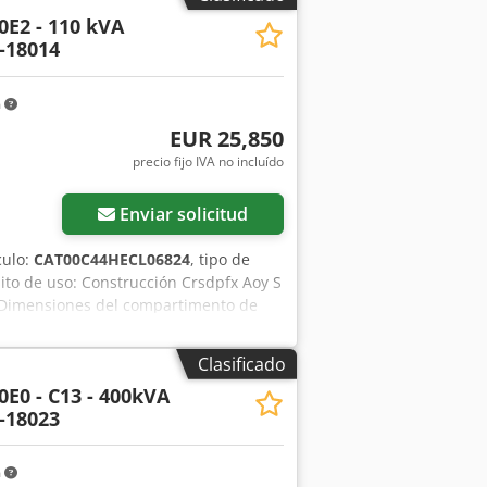
0E2 - 110 kVA
-18014
m
EUR 25,850
precio fijo IVA no incluído
Enviar solicitud
culo:
CAT00C44HECL06824
, tipo de
sito de uso: Construcción Crsdpfx Aoy S
A Dimensiones del compartimento de
agua: 250 l Contacte al equipo DPX
ería - Panel de control - Techo de
Clasificado
0E0 - C13 - 400kVA
-18023
m