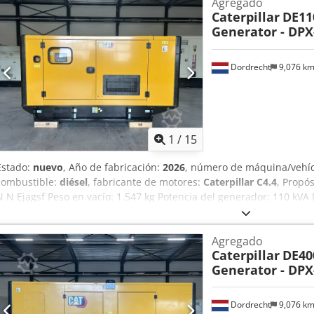
Agregado
Caterpillar
DE11
Generator - DPX
Dordrecht
9,076 k
1
/
15
Estado:
nuevo
, Año de fabricación:
2026
, número de máquina/vehí
combustible:
diésel
, fabricante de motores:
Caterpillar C4.4
, Propó
N N Ejagsf Peso en vacío: 1.547 kg Potencia del generador: 110 kV
carga: 277 x 113 x 153 cm Marcado CE: sí Volumen del depósito de 
para obtener más información. = Otras opciones y accesorios = - Bat
Agregado
acero - Cisterna
Caterpillar
DE40
Generator - DPX
Dordrecht
9,076 k