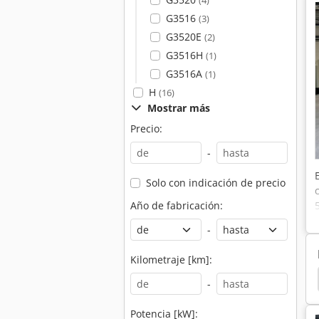
(4)
G3516
(3)
G3520E
(2)
G3516H
(1)
G3516A
(1)
H
(16)
Mostrar más
Precio:
-
Solo con indicación de precio
Año de fabricación:
-
Kilometraje [km]:
éctrica
Mtu
Combinada
Central Electrica
-
Potencia [kW]: