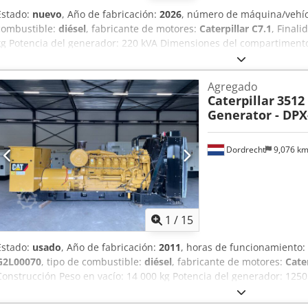
Estado:
nuevo
, Año de fabricación:
2026
, número de máquina/vehí
combustible:
diésel
, fabricante de motores:
Caterpillar C7.1
, Finali
kg Potencia del generador: 220 kVA Dimensiones del compartimento
Marcado CE: sí Capacidad del depósito de agua: 418 l Credpfx Aajw 
Unido Contacte al equipo DPX para obtener más información. = Otras
Agregado
Cuadro de control - Techo de acero - Depósito
Caterpillar
3512
Generator - DPX
Dordrecht
9,076 k
1
/
15
Estado:
usado
, Año de fabricación:
2011
, horas de funcionamiento:
G2L00070
, tipo de combustible:
diésel
, fabricante de motores:
Cate
Construcción Peso en vacío: 14 000 kg Potencia del generador: 125
565 x 220 x 230 cm País de fabricación: EE. UU. Póngase en contact
más información. = Opciones y accesorios adicionales = Crodpszn Erl