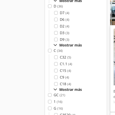
Mostrar más
D
(36)
D7
(4)
D6
(4)
D2
(4)
D3
(3)
D9
(3)
Mostrar más
C
(34)
C32
(5)
C1.1
(4)
C15
(4)
C9
(4)
C18
(4)
Mostrar más
GC
(21)
1
(16)
G
(16)
G3520