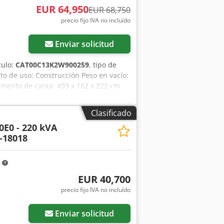
EUR 64,950
EUR 68,750
precio fijo IVA no incluído
Enviar solicitud
culo:
CAT00C13K2W900259
, tipo de
ito de uso: Construcción Peso en vacío:
imento de carga: 493 x 162 x 222 cm
cación: China Póngase en contacto con
sorios = - Batería - Panel de control
Clasificado
0E0 - 220 kVA
-18018
m
EUR 40,700
precio fijo IVA no incluído
Enviar solicitud