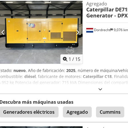
Agregado
Caterpillar
DE71
Generator - DPX
Dordrecht
9,076 k
1
/
15
Estado:
nuevo
, Año de fabricación:
2025
, número de máquina/vehí
combustible:
diésel
, fabricante de motores:
Caterpillar C18
, Finali
5.952 kg Potencia del generador: 715 kVA Dimensiones del compart
Marcado CE: sí Capacidad del depósito de agua: 1.082 l Póngase en
más información. Crsdjy Ttpfspfx Aagjf = Otras opciones y accesorios
de acero - Cisterna
Descubra más máquinas usadas
Generadores eléctricos
Agregado
Cummins