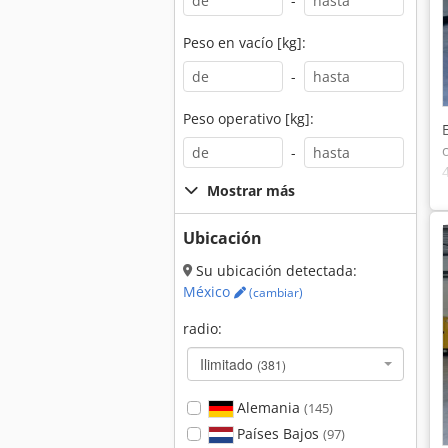
-
Peso en vacío [kg]:
-
Peso operativo [kg]:
-
Mostrar más
Ubicación
Su ubicación detectada:
México
(cambiar)
radio:
Ilimitado
(381)
Alemania
(145)
Países Bajos
(97)