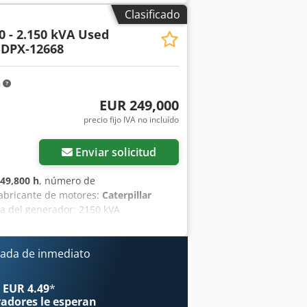
 de control
Clasificado
0 - 2.150 kVA Used
 DPX-12668
m
EUR 249,000
precio fijo IVA no incluído
Enviar solicitud
49,800 h
, número de
fabricante de motores:
Caterpillar
cia del generador: 2150 kVA
o con el equipo de DPX para obtener
cionales = - Panel de control
ada de inmediato
 EUR 4.49
*
radores
le esperan