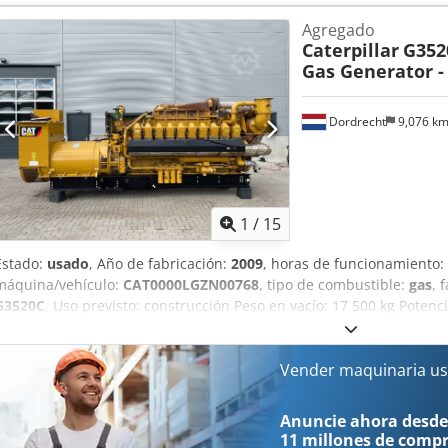
Opciones y accesorios adicionales = Crodpszpdn Uefx Aagsf - Panel
Agregado
Caterpillar
G352
Gas Generator -
Dordrecht
9,076 k
1
/
15
Estado:
usado
, Año de fabricación:
2009
, horas de funcionamiento:
máquina/vehículo:
CAT0000LGZN00768
, tipo de combustible:
gas
, 
G3520C
, Uso previsto: construcción Peso en vacío: 17 500 kg Poten
Dimensiones de la zona de carga: 7 x 2 x 27 cm Póngase en contact
más información. Crodpfx Aajzpdn Isgef = Opciones y accesorios adi
Vender maquinaria us
Anuncie ahora desde
11 millones de comp