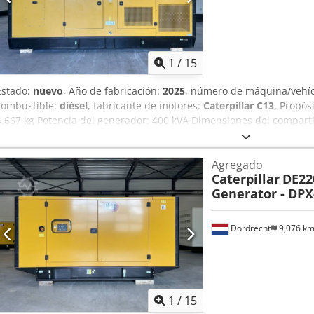
1
/
15
Estado:
nuevo
, Año de fabricación:
2025
, número de máquina/vehí
combustible:
diésel
, fabricante de motores:
Caterpillar C13
, Propós
4.667 kg Potencia del generador: 400 kVA Dimensiones del compart
Marcado CE: sí Capacidad del depósito de agua: 800 l País de fabri
el equipo DPX para obtener más información. = Otras opciones y acce
Agregado
Crsdpfx Aoy T Uwdsagef - Techo de acero - Cisterna
Caterpillar
DE22
Generator - DPX
Dordrecht
9,076 k
1
/
15