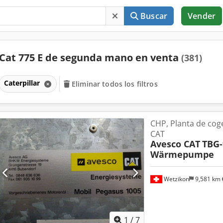
Buscar
Vender
Cat 775 E de segunda mano en venta
(381)
Caterpillar
Eliminar todos los filtros
CHP, Planta de co
CAT
Avesco CAT
TBG-
Wärmepumpe
Wetzikon
9,581 km
1
/
7