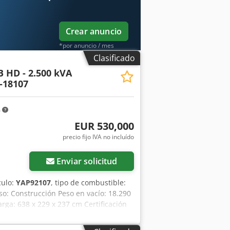
Crear anuncio
*por anuncio / mes
Clasificado
B HD - 2.500 kVA
-18107
m
EUR 530,000
precio fijo IVA no incluído
Enviar solicitud
culo:
YAP92107
, tipo de combustible:
uso: Construcción Peso en vacío: 18.290
rga: 638 x 229 x 237 cm Certificación
información. = Opciones y accesorios