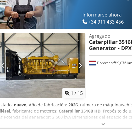
Informarse ahora
+34 911 433 456
Agregado
Caterpillar
3516
Generator - DPX
Dordrecht
9,076 k
1
/
15
Estado:
nuevo
, Año de fabricación:
2026
, número de máquina/vehí
diésel
, fabricante de motores:
Caterpillar 3516B HD
, Propósito de 
kg Potencia del generador: 2.500 kVA Dimensiones del espacio de ca
CE: sí Póngase en contacto con el equipo de DPX para obtener más 
adicionales = - Panel de control Cedpfoy R I D Ssx Aagsrf