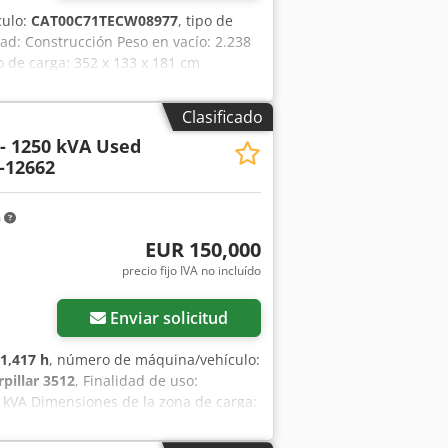
culo:
CAT00C71TECW08977
, tipo de
dad: Construcción Peso en vacío: 2.238
 de carga: 352 x 133 x 181 cm
Thn Ujgof País de fabricación: Reino
 opciones y accesorios = - Batería -
Clasificado
 - 1250 kVA Used
-12662
m
EUR 150,000
precio fijo IVA no incluído
Enviar solicitud
1,417 h
, número de máquina/vehículo:
rpillar 3512
, Finalidad de uso:
0 kVA Dimensiones de la zona de carga:
o con el equipo de DPX para obtener
jfx Aagsf - Panel de control