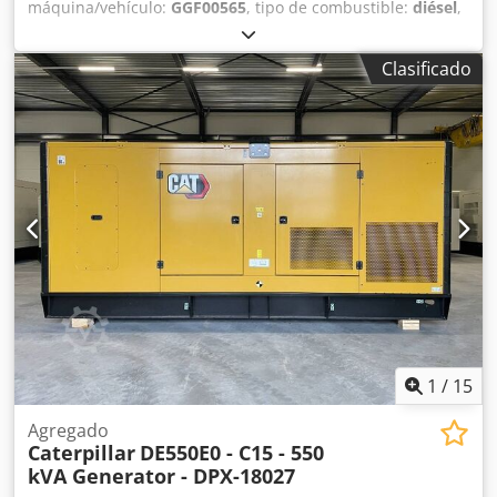
máquina/vehículo:
GGF00565
, tipo de combustible:
diésel
,
fabricante de motores:
Caterpillar C32
, Propósito:
Construcción Peso en vacío: 10.083 kg Potencia del
Clasificado
generador: 1.100 kVA Dimensiones del compartimento de
carga: 583 x 230 x 255 cm Marcado CE: sí Cjdpfx
Amjxtzdbovsrf Capacidad del depósito de agua: 1.000 l
Contacte al equipo de DPX para más información. =
Opciones y accesorios adicionales = - Batería - Panel de
control - Techo de acero - Cisterna
1
/
15
Agregado
Caterpillar
DE550E0 - C15 - 550
kVA Generator - DPX-18027