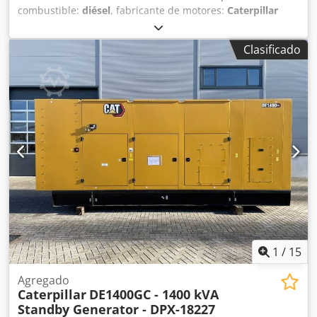
combustible:
diésel
, fabricante de motores:
Caterpillar
C32
, Finalidad de uso: Construcción Peso en vacío: 10.083
kg Potencia del generador: 1.250 kVA Dimensiones del
Clasificado
compartimento de carga: 583 x 230 x 255 cm Marcado CE:
sí Capacidad del depósito de agua: 1.000 l Póngase en
contacto con el equipo de DPX para obtener más
información. = Más opciones y accesorios = Cedpfsy R I
Eiox Amvsrf - Batería - Panel de control - Techo de acero -
Cisterna
1
/
15
Agregado
Caterpillar
DE1400GC - 1400 kVA
Standby Generator - DPX-18227