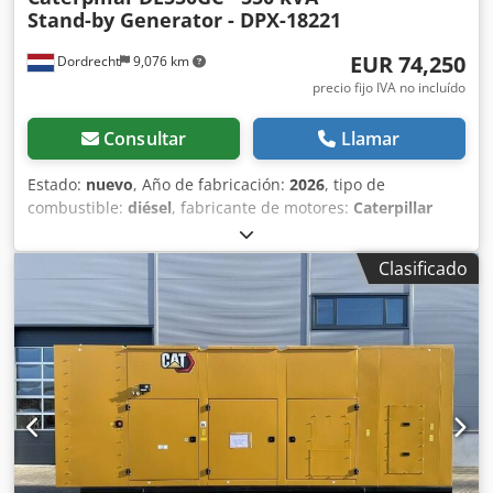
Stand-by Generator - DPX-18221
EUR 74,250
Dordrecht
9,076 km
precio fijo IVA no incluído
Consultar
Llamar
Estado:
nuevo
, Año de fabricación:
2026
, tipo de
combustible:
diésel
, fabricante de motores:
Caterpillar
C13
, Uso previsto: construcción Peso en vacío: 3886 kg
Potencia del generador: 550 kVA Crjdjxvk Hwopfx Amvef
Clasificado
Dimensiones de la zona de carga: 477 x 163 x 236 cm
Marcado CE: sí Condiciones de entrega: EXW Capacidad
del depósito de agua: 721 l País de fabricación: CN Para
obtener más información, póngase en contacto con el
equipo de DPX. = Opciones y accesorios adicionales = -
Batería - Panel de control - Techo de acero - Cisterna