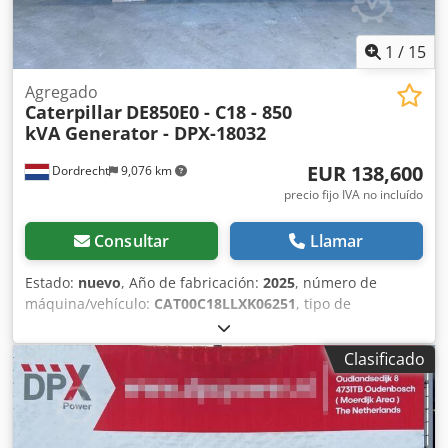
1
/
15
Agregado
Caterpillar
DE850E0 - C18 - 850
kVA Generator - DPX-18032
EUR 138,600
Dordrecht
9,076 km
precio fijo IVA no incluído
Consultar
Llamar
Estado:
nuevo
, Año de fabricación:
2025
, número de
máquina/vehículo:
CAT00C18LLXK06251
, tipo de
combustible:
diésel
, fabricante de motores:
Caterpillar
C18
, Uso previsto: construcción Peso en vacío: 6.934 kg
Clasificado
Potencia del generador: 850 kVA Dimensiones del
compartimento de carga: 557 x 217 x 240 cm Marcado CE:
sí Volumen del depósito de agua: 1.307 l Contacte con el
equipo de DPX para más información. = Otras opciones y