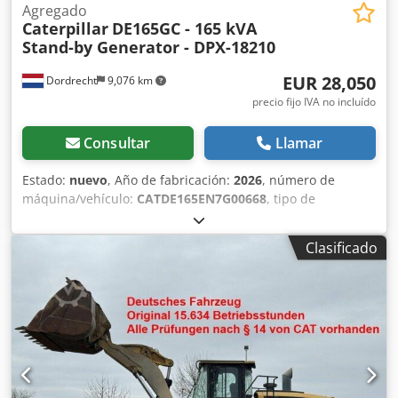
Agregado
Caterpillar
DE165GC - 165 kVA
Stand-by Generator - DPX-18210
EUR 28,050
Dordrecht
9,076 km
precio fijo IVA no incluído
Consultar
Llamar
Estado:
nuevo
, Año de fabricación:
2026
, número de
máquina/vehículo:
CATDE165EN7G00668
, tipo de
combustible:
diésel
, fabricante de motores:
Caterpillar
C7.1
, Uso previsto: Construcción Peso en vacío: 1.926 kg
Clasificado
Potencia del generador: 165 kVA Dimensiones del
compartimento de carga: 334 x 117 x 175 cm Marcado CE:
sí Volumen del depósito de agua: 325 l Póngase en
contacto con el equipo de DPX para más información. =
Otras opciones y accesorios = Codpswrwk Dofx Amverf -
Batería - Panel de control - Techo de acero - Depósito