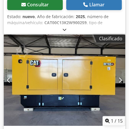
Consultar
Llamar
Estado:
nuevo
, Año de fabricación:
2025
, número de
máquina/vehículo:
CAT00C13K2W900259
, tipo de
combustible:
diésel
, fabricante de motores:
Caterpillar
C13
, Propósito de uso: Construcción Peso en vacío: 4.667 kg
Clasificado
Potencia del generador: 400 kVA Dimensiones del
compartimento de carga: 493 x 162 x 222 cm Marcado CE:
sí Capacidad del depósito de agua: 800 l País de
fabricación: China Póngase en contacto con el equipo DPX
para obtener más información. = Otras opciones y
accesorios = - Batería - Panel de control Codoy T Uwdopfx
Amvjrf - Techo de acero - Cisterna
1
/
15