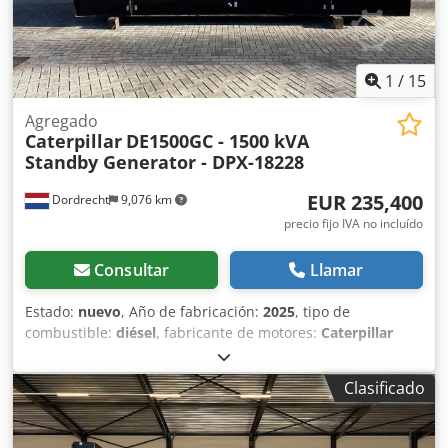
1
/
15
Agregado
Caterpillar
DE1500GC - 1500 kVA
Standby Generator - DPX-18228
EUR 235,400
Dordrecht
9,076 km
precio fijo IVA no incluído
Consultar
Llamar
Estado:
nuevo
, Año de fabricación:
2025
, tipo de
combustible:
diésel
, fabricante de motores:
Caterpillar
C32
, Uso previsto: Construcción Peso en vacío: 11.481 kg
Potencia del generador: 1.500 kVA Dimensiones del
Clasificado
compartimento de carga: 667 x 245 x 279 cm Marcado CE:
sí Capacidad del depósito de agua: 1000 l Póngase en
contacto con el equipo de DPX para obtener más