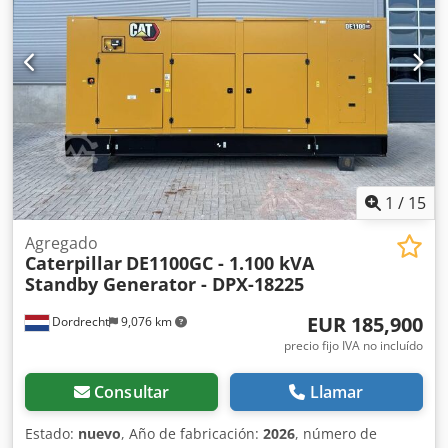
información. = Más opciones y accesorios = - Panel de
control
1
/
15
Agregado
Caterpillar
DE1100GC - 1.100 kVA
Standby Generator - DPX-18225
EUR 185,900
Dordrecht
9,076 km
precio fijo IVA no incluído
Consultar
Llamar
Estado:
nuevo
, Año de fabricación:
2026
, número de