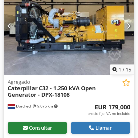
información. = Más opciones y accesorios = - Batería -
Cuadro de control - Techo de acero - Depósito Crjdpfx
Amex Dqnksvof
1
/
15
Agregado
Caterpillar
C32 - 1.250 kVA Open
Generator - DPX-18108
EUR 179,000
Dordrecht
9,076 km
precio fijo IVA no incluído
Consultar
Llamar