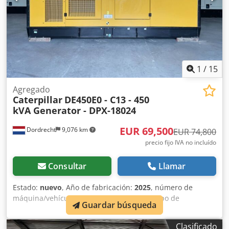
1
/
15
Agregado
Caterpillar
DE450E0 - C13 - 450
kVA Generator - DPX-18024
EUR 69,500
Dordrecht
9,076 km
EUR 74,800
precio fijo IVA no incluído
Consultar
Llamar
Estado:
nuevo
, Año de fabricación:
2025
, número de
máquina/vehículo:
CAT00C13JDH404550
, tipo de
Guardar búsqueda
combustible:
diésel
, fabricante de motores:
Caterpillar
C13
, Uso previsto: Construcción Crodpfxowzgxco Amvsf
Clasificado