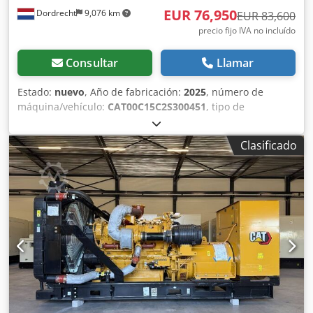
EUR 76,950
Dordrecht
9,076 km
EUR 83,600
precio fijo IVA no incluído
Consultar
Llamar
Estado:
nuevo
, Año de fabricación:
2025
, número de
máquina/vehículo:
CAT00C15C2S300451
, tipo de
combustible:
diésel
, fabricante de motores:
Caterpillar
C15
, Propósito: Construcción Peso en vacío: 5.071 kg
Clasificado
Crsdpfx Aex Svhzjmvof Potencia del generador: 550 kVA
Dimensiones del compartimento de carga: 493 x 166 x 232
cm Marcado CE: sí Capacidad del tanque de agua: 842 l
Póngase en contacto con el equipo de DPX para más
información. = Más opciones y accesorios = - Batería -
Panel de control - Techo de acero - Cisterna