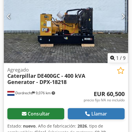
accesorios = Credpfx Aewk Au Ejmvof - Batería - Panel de
control - Techo de acero - Cisterna
1
/
9
Agregado
Caterpillar
DE400GC - 400 kVA
Generator - DPX-18218
EUR 60,500
Dordrecht
9,076 km
precio fijo IVA no incluído
Consultar
Llamar
Estado:
nuevo
, Año de fabricación:
2026
, tipo de