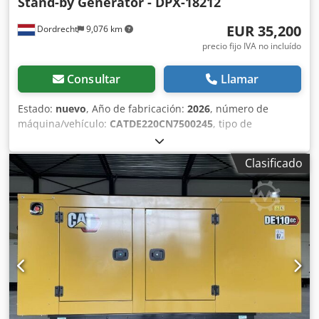
Stand-by Generator - DPX-18212
EUR 35,200
Dordrecht
9,076 km
precio fijo IVA no incluído
Consultar
Llamar
Estado:
nuevo
, Año de fabricación:
2026
, número de
máquina/vehículo:
CATDE220CN7500245
, tipo de
combustible:
diésel
, fabricante de motores:
Caterpillar
C7.1
, Uso previsto: Construcción Peso en vacío: 1.933 kg
Clasificado
Potencia del generador: 220 kVA Dimensiones del
compartimento de carga: 332 x 113 x 167 cm Marcado CE:
sí Capacidad del depósito de agua: 325 l Cjdex Nutwepfx
Amverf Póngase en contacto con el equipo de DPX para
más información. = Otras opciones y accesorios = - Batería
- Panel de control - Techo de acero - Cisterna