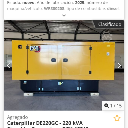
Estado:
nuevo
, Año de fabricación:
2025
, número de
máquina/vehículo:
WR300208
, tipo de combustible:
diésel
,
potencia:
1,000 kW (1,359.62 CV)
, fabricante de motores:
Caterpillar C32
, Uso previsto: Construcción Peso en vacío:
Clasificado
6.985 kg Cedexq Up Ejpfx Amvjrf Potencia del generador:
1.250 kVA Dimensiones del espacio de carga: 464 x 168 x
216 cm Marcado CE: sí País de fabricación: EE. UU. Póngase
en contacto con el equipo de DPX para más información. =
Opciones y accesorios adicionales = - Panel de control
1
/
15
Agregado
Caterpillar
DE220GC - 220 kVA