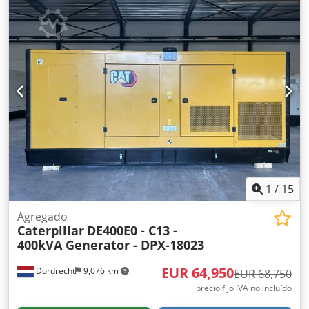
1
/
15
Agregado
Caterpillar
DE400E0 - C13 -
400kVA Generator - DPX-18023
EUR 64,950
Dordrecht
9,076 km
EUR 68,750
precio fijo IVA no incluído