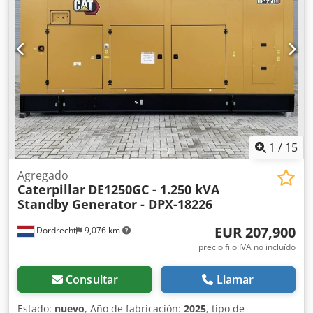
control - Techo de acero - Cisterna
1
/
15
Agregado
Caterpillar
DE1250GC - 1.250 kVA
Standby Generator - DPX-18226
EUR 207,900
Dordrecht
9,076 km
precio fijo IVA no incluído
Consultar
Llamar
Estado:
nuevo
, Año de fabricación:
2025
, tipo de