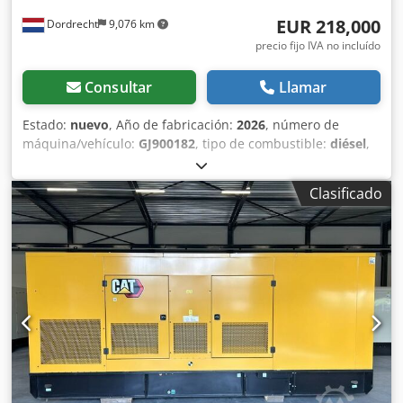
EUR 218,000
Dordrecht
9,076 km
precio fijo IVA no incluído
Consultar
Llamar
Estado:
nuevo
, Año de fabricación:
2026
, número de
máquina/vehículo:
GJ900182
, tipo de combustible:
diésel
,
fabricante de motores:
Caterpillar C32
, Uso previsto:
Construcción Credpfxjxxn Rxs Amvef Peso en vacío: 11.481
Clasificado
kg Potencia del generador: 1.400 kVA Dimensiones del
compartimento de carga: 667 x 245 x 279 cm Marcado CE:
sí Capacidad del depósito de agua: 1.000 l Póngase en
contacto con el equipo de DPX para más información. =
Otras opciones y accesorios = - Batería - Panel de control -
Techo de acero - Cisterna