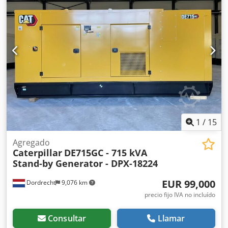
el equipo de DPX para más información. = Más opciones y
accesorios = - Batería Csdpjy R I Htefx Amvsrf - Cuadro de
control - Techo de acero - Cisternas
1
/
15
Agregado
Caterpillar
DE715GC - 715 kVA
Stand-by Generator - DPX-18224
EUR 99,000
Dordrecht
9,076 km
precio fijo IVA no incluído
Consultar
Llamar