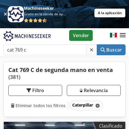
Machineseeker
A la aplicación
Gratis en la tienda de aplicaciones
Vender
Buscar
Cat 769 C de segunda mano en venta
(381)
Filtro
Relevancia
Caterpillar
Eliminar todos los filtros
Clasificado