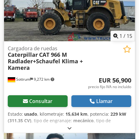
1
/
15
Cargadora de ruedas
Caterpillar
CAT 966 M
Radlader+Schaufel Klima +
Kamera
EUR 56,900
Sottrum
9,272 km
precio fijo IVA no incluído
Consultar
Llamar
Estado:
usado
, kilometraje:
15,634 km
, potencia:
229 kW
(311.35 CV)
, tipo de engranaje:
mecánico
, tipo de
combustible:
diésel
, color:
amarillo
, peso total:
23,200 kg
,
peso en vacío:
23,200 kg
, peso máximo de la carga:
15,000