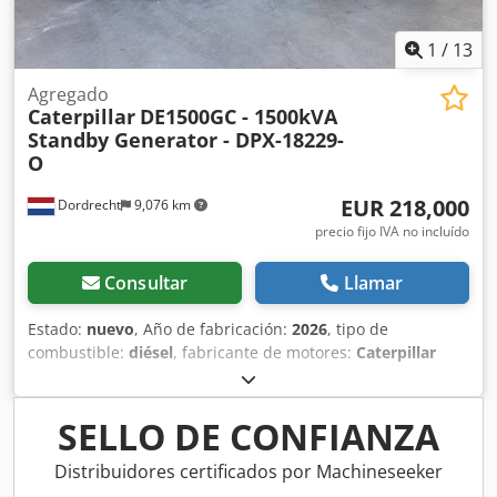
1
/
13
Agregado
Caterpillar
DE1500GC - 1500kVA
Standby Generator - DPX-18229-
O
EUR 218,000
Dordrecht
9,076 km
precio fijo IVA no incluído
Consultar
Llamar
Estado:
nuevo
, Año de fabricación:
2026
, tipo de
combustible:
diésel
, fabricante de motores:
Caterpillar
C32
, Finalidad de uso: Construcción Peso en vacío: 7.436 kg
Potencia del generador: 1.500 kVA Crjdpfx Amex Hddtsvef
Dimensiones del compartimento de carga: 418 x 210 x 227
SELLO DE CONFIANZA
cm Marcado CE: sí Volumen del depósito de agua: 1.000 l
Póngase en contacto con el equipo de DPX para más
Distribuidores certificados por Machineseeker
información. = Más opciones y accesorios = - Panel de