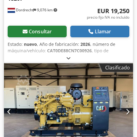
EUR 19,250
Dordrecht
9,076 km
precio fijo IVA no incluído
Consultar
Llamar
Estado:
nuevo
, Año de fabricación:
2026
, número de
máquina/vehículo:
CAT0DE88CN7C00926
, tipo de
combustible:
diésel
, fabricante de motores:
Caterpillar
C4.4
, Uso previsto: Construcción Peso en vacío: 1.141 kg
Clasificado
Potencia del generador: 88 kVA Dimensiones del
compartimento de carga: 229 x 113 x 148 cm Marcado CE:
sí Capacidad del depósito de agua: 149 l Póngase en
contacto con el equipo de DPX para más información.
Crsdpfsx Ib A Nox Amvof = Otras opciones y accesorios = -
Batería - Panel de control - Techo de acero - Depósito