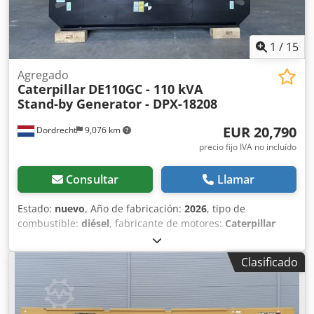
1
/
15
Agregado
Caterpillar
DE110GC - 110 kVA
Stand-by Generator - DPX-18208
EUR 20,790
Dordrecht
9,076 km
precio fijo IVA no incluído
Consultar
Llamar
Estado:
nuevo
, Año de fabricación:
2026
, tipo de
combustible:
diésel
, fabricante de motores:
Caterpillar
C4.4
, Uso previsto: Construcción Peso en vacío: 1.213 kg
Potencia del generador: 110 kVA Dimensiones del
Clasificado
compartimento de carga: 276 x 103 x 158 cm Credpfx Ajv
Sxzromvsf Marcado CE: sí Volumen del depósito de agua:
166 l Contacte con el equipo de DPX para más información.
= Opciones y accesorios adicionales = - Batería - Panel de