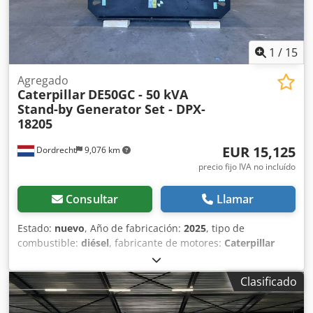
1
/
15
Agregado
Caterpillar
DE50GC - 50 kVA
Stand-by Generator Set - DPX-
18205
EUR 15,125
Dordrecht
9,076 km
precio fijo IVA no incluído
Consultar
Llamar
Estado:
nuevo
, Año de fabricación:
2025
, tipo de
combustible:
diésel
, fabricante de motores:
Caterpillar
C3.3
, Uso previsto: Construcción Peso en vacío: 889 kg
Potencia del generador: 50 kVA Dimensiones del
Clasificado
compartimento de carga: 230 x 96 x 140 cm Certificación
CE: sí Capacidad del depósito de agua: 103 l Contacte con