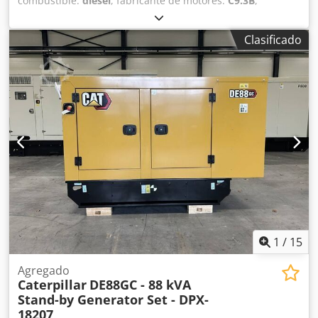
combustible:
diésel
, fabricante de motores:
C9.3B
,
Propósito de uso: Construcción Codpfxexxn N Uo Amvorf
Peso en vacío: 2.300 kg Potencia del generador: 400 kVA
Clasificado
Dimensiones del compartimento de carga: 266 x 112 x 177
cm Marcado CE: sí Póngase en contacto con el equipo de
DPX para obtener más información. = Más opciones y
accesorios = - Batería - Panel de control - Depósito
1
/
15
Agregado
Caterpillar
DE88GC - 88 kVA
Stand-by Generator Set - DPX-
18207