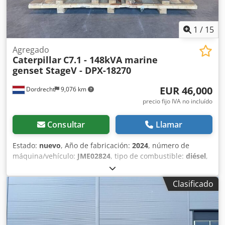
1
/
15
Agregado
Caterpillar
C7.1 - 148kVA marine
genset StageV - DPX-18270
EUR 46,000
Dordrecht
9,076 km
precio fijo IVA no incluído
Consultar
Llamar
Estado:
nuevo
, Año de fabricación:
2024
, número de
máquina/vehículo:
JME02824
, tipo de combustible:
diésel
,
fabricante de motores:
Caterpillar C7.1
, Uso previsto:
Construcción Peso en vacío: 1.522 kg Potencia del
Clasificado
generador: 148 kVA Dimensiones del compartimento de
carga: 194 x 126 x 97 cm Marcado CE: sí Csdpfx Asxw
Nctomvsrf Nivel de emisiones: Stage V / Tier IV final
Póngase en contacto con el equipo de DPX para más