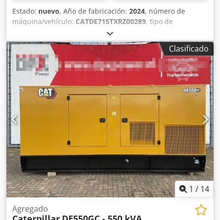
Estado:
nuevo
, Año de fabricación:
2024
, número de
máquina/vehículo:
CATDE715TXRZ00289
, tipo de
combustible:
diésel
, fabricante de motores:
Caterpillar
C15
, Propósito de uso: Construcción Peso en vacío: 4.832 kg
Clasificado
Potencia del generador: 715 kVA Dimensiones del
compartimiento de carga: 499 x 187 x 229 cm Marcado CE:
sí Capacidad del tanque de agua: 910 l País de fabricación:
CN Póngase en contacto con el equipo de DPX para más
información. = Más opciones y accesorios = - Batería
Crodpjxvk H Rjfx Amvef - Panel de control - Techo de acero
- Cisterna
1
/
14
Agregado
Caterpillar
DE550GC - 550 kVA