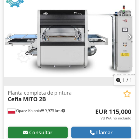
parámetros eléctricos: 400V-50Hz - diámetro de tubo de
salida – cuadrado 540x540 mm - prefiltro de cartón - filtros
"Paint-stop" - nivel de ruido aprox. 78 dB - dimensiones
L/A/H 2500x850x2200 mm Dcodpfx Aox Uz Rmjlisk - peso
aprox. 250 kg Precio neto: 14.100 PLN Precio neto: 3.350
EUR según el tipo de cambio 4,20 PLN/EUR (Los precios
pueden variar en función de fluctuaciones)
1
/
1
Planta completa de pintura
Cefla
MITO 2B
EUR 115,000
Opacz-Kolonia
9,975 km
VB IVA no incluído
Consultar
Llamar