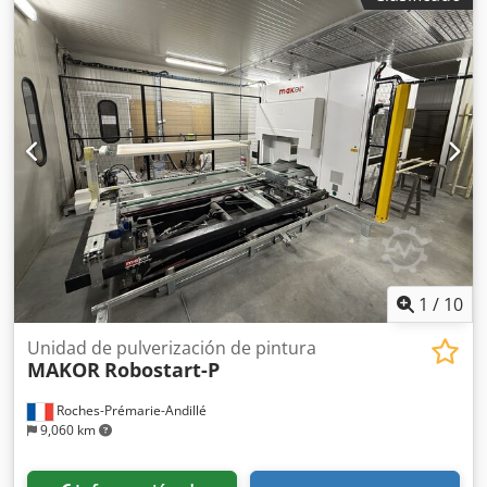
1300 - Número de cabinas de pintura [uds.]: 1 - Tipo de
bomba: Wagner - Opciones: Pistola de pulverización -
Número de pistolas de pulverización [uds.]: 4 - Peso de
transporte [kg]: 7500 kg - Paquetes de transporte [uds.]: 7
Información financiera IVA: El precio indicado no incluye el
IVA IVA/Régimen de IVA diferencial: IVA deducible para
empresas Entrega y aceptación de vehículos usados
posible en cualquier momento para todos los productos
del sector industrial Yorick Diebels
1
/
10
Unidad de pulverización de pintura
MAKOR
Robostart-P
Roches-Prémarie-Andillé
9,060 km