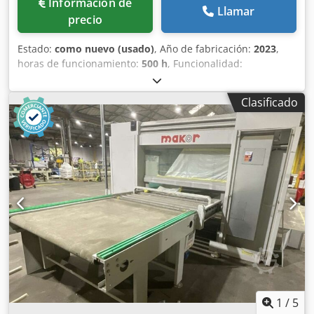
Información de
Llamar
precio
Estado:
como nuevo (usado)
, Año de fabricación:
2023
,
horas de funcionamiento:
500 h
, Funcionalidad:
totalmente funcional
, Línea automática de pintura de
puertas que comprende: Dedpjyrr Dkefx Alisck Desapilador
Clasificado
automático de puertas, puerta por puerta Robot de
pintura automático con pulverización Apilador de puertas
sobre carros Dimensiones de las puertas: longitudes de
2000 a 2600 mm anchos de 730 a 1030 mm
1
/
5