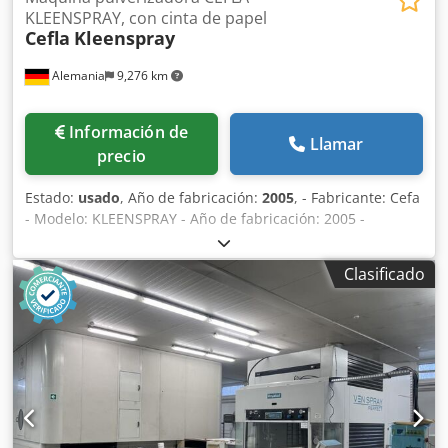
KLEENSPRAY, con cinta de papel
Cefla
Kleenspray
Alemania
9,276 km
Información de
Llamar
precio
Estado:
usado
, Año de fabricación:
2005
, - Fabricante: Cefa
- Modelo: KLEENSPRAY - Año de fabricación: 2005 -
Anchura de trabajo: 1.200 mm - Altura de trabajo: 900 mm
+ - 20 mm Dedpfxoxnbhvj Alisck - Lado de operación:
Clasificado
derecho - Precio para máquina reacondicionada -
Accionamiento de pistolas: versión Duo - Cabezales de
pulverización con ajuste de altura - Extracción en seco -
Diámetro de la boca de extracción: 490 x 350 mm -
Capacidad de extracción de aire: ~ 6.500 m³/h - Sistema de
transporte de banda de papel - Velocidad de avance
ajustable de forma continua: 1,5 - 7 m/min - Control PLC
con pantalla táctil - Número de cabezales de pulverización