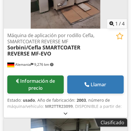
1
/
4
Máquina de aplicación por rodillo Cefla,
SMARTCOATER REVERSE MF
Sorbini/Cefla
SMARTCOATER
REVERSE MF-EVO
Alemania
9,276 km
Información de
Llamar
precio
Estado:
usado
, Año de fabricación:
2003
, número de
máquina/vehículo:
MR2TTR23099
, DISPONIBLE a partir de:
Fabricante Cefa/Sorbini - Modelo: SMARTCOATER REVERSE
MF - Dos unidades de aplicación, una en posición REVERSA
Clasificado
- Año de fabricación: 2003 - Ancho de trabajo: 1.300 mm -
Altura de trabajo: 880 mm - 940 mm - Altura de la pieza de