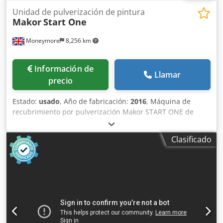
Unidad de pulverización de pintura
Makor
Start One
Moneymore
8,256 km
Información de
Llamar
precio
Estado:
usado
, Año de fabricación:
2016
, Máquina de
recubrimiento por pulverización Makor START ONE de
segunda mano, adecuada para producción de carpintería
de bajo volumen. Diseñada para la aplicación de pinturas
Clasificado
y adhesivos en base agua o disolvente sobre componentes
enchapados y paneles de PVC. Ideal para empresas que
pasan del acabado manual al recubrimiento por
pulverización automática. Dcjdpfx Asx Iggysliek Equipada
con sistema de control PLC con interfaz intuitiva y
detección automática de paneles para optimizar el uso de
pintura. Cuenta con sistema de transporte por papel
autolimpiante, que reduce el mantenimiento y los tiempos