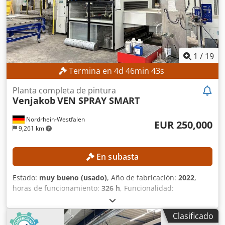
1
/
19
Termina en
4
d
46
min
41
s
Planta completa de pintura
Venjakob
VEN SPRAY SMART
Nordrhein-Westfalen
EUR 250,000
9,261 km
En subasta
Estado:
muy bueno (usado)
, Año de fabricación:
2022
,
horas de funcionamiento:
326 h
, Funcionalidad:
totalmente funcional
, número de máquina/vehículo:
A20221005
, longitud de avance eje X:
5,500 mm
, longitud
Clasificado
de avance eje Y:
1,300 mm
, longitud de avance eje Z:
100