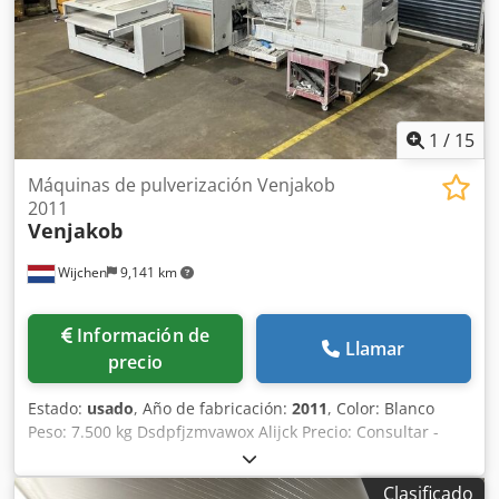
recargo: IVA deducible para empresas. Entrega y
aceptación de equipos usados disponibles en cualquier
momento para todo tipo de maquinaria industrial. Yorick
Diebels Dcjdpozmvi Sefx Alijk
1
/
15
Máquinas de pulverización Venjakob
2011
Venjakob
Wijchen
9,141 km
Información de
Llamar
precio
Estado:
usado
, Año de fabricación:
2011
, Color: Blanco
Peso: 7.500 kg Dsdpfjzmvawox Alijck Precio: Consultar -
Año de fabricación: 2011 - Documentación disponible: Sí -
Certificado CE: No - Anchura máxima de trabajo [mm]:
Clasificado