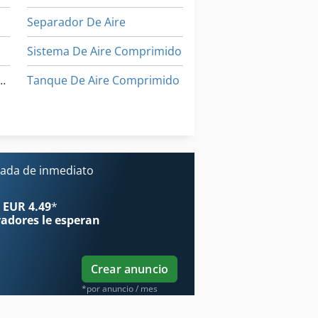
Separador De Aire
e
Sistema De Aire Comprimido
iador De Calor De Aire
Tanque De Aire Comprimido
Unidad De Aire Comprimido
Áreas De Aplicación
ada de inmediato
 EUR 4.49
*
radores
le esperan
Crear anuncio
*por anuncio / mes