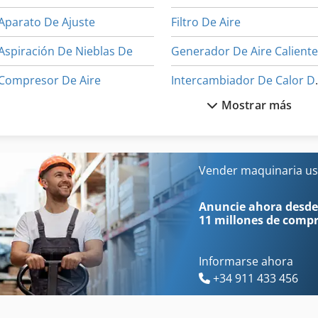
Aparato De Ajuste
Filtro De Aire
Aspiración De Nieblas De
Generador De Aire Calient
Compresor De Aire
Intercamb
Mostrar más
Consumo De Aire
Motor De Aire
Desbarbador De Aire Comprimido
Motor De Aire Comprimido
Enfriador De Aire
Oferta De Aireadores
Vender maquinaria us
Equipo Adicional
Secador De Aire
Anuncie ahora desde
11 millones de comp
Informarse ahora
+34 911 433 456