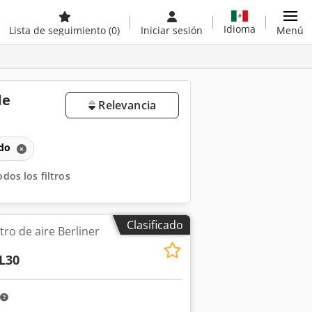
Idioma
Lista de seguimiento
(0)
Iniciar sesión
Menú
de
Relevancia
ado
odos los filtros
Clasificado
ro de aire Berliner
L30