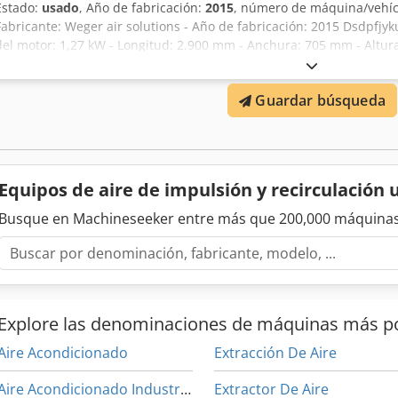
Estado:
usado
, Año de fabricación:
2015
, número de máquina/vehí
Fabricante: Weger air solutions - Año de fabricación: 2015 Dsdpfjyk
del motor: 1,27 kW - Longitud: 2.900 mm - Anchura: 705 mm - Altur
aspiración 605x655 mm, impulsión 605x560 mm - Medio calefactor:
aire: 3.000 m³/h - Diámetro de conexión de la tubería de calefacció
Guardar búsqueda
Ubicación: en stock - Fluctuaciones de tensión máx.: +/- 5 %
Equipos de aire de impulsión y recirculación
Busque en Machineseeker entre más que 200,000 máquinas
Explore las denominaciones de máquinas más p
Aire Acondicionado
Extracción De Aire
Aire Acondicionado Industrial
Extractor De Aire