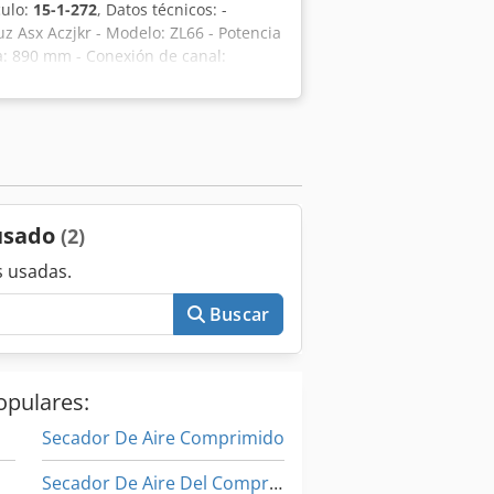
culo:
15-1-272
, Datos técnicos: -
uz Asx Aczjkr - Modelo: ZL66 - Potencia
a: 890 mm - Conexión de canal:
 agua caliente PWW 70/50 - Caudal de
n: DN 32 mm - Voltaje: 230V -
 usado
(2)
 usadas.
Buscar
opulares:
Secador De Aire Comprimido
Secador De Aire Del Compresor