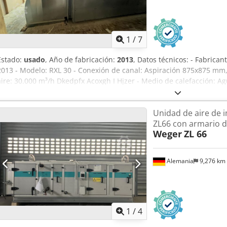
1
/
7
Estado:
usado
, Año de fabricación:
2013
, Datos técnicos: - Fabrican
2013 - Modelo: RXL 30 - Conexión de canal: Aspiración 875x875 m
aire: 30.000 m³/h Dkedpfx Acoxgh I Hjzer - Medio de calefacción: A
térmica Q: máx. 344,29 kW - Medio agua: 4,24 m³/h - Diámetro de co
pulgada - Potencia del motor: 15 kW - Ubicación: en stock - Fluctuac
Unidad de aire de
armario de control Dimensiones: - Longitud: 5.300 mm - Ancho: 2.
ZL66 con armario d
Weger
ZL 66
Alemania
9,276 km
1
/
4