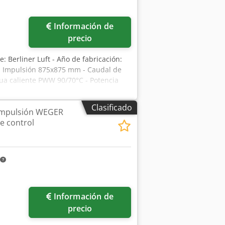
Información de
precio
te: Berliner Luft - Año de fabricación:
m, Impulsión 875x875 mm - Caudal de
gua caliente PWW 90/70°C - Potencia
nexión de la tubería de calefacción: 1
iones de tensión: máx. +/- 5 % - Sin
Clasificado
 impulsión WEGER
000 mm - Altura: 1.755 mm
e control
Información de
precio