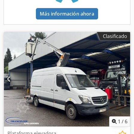
adicionales o un video? Consejo: La referencia "41123
Equippo" se utiliza habitualmente al buscar más detalles
Más información ahora
en línea. 💡 ¿Por qué esta máquina y nuestro servicio
destacan? ✔ Inspección exhaustiva realizada por
profesionales ✔ Entrega en la obra disponible ✔ Garantía
de devolución del dinero ✔ Opciones de pago seguras y
Clasificado
flexibles 🔄 ¿Está considerando otras opciones de equipos?
Ofrecemos herramientas y recursos útiles para todos los
propietarios y operadores de equipos, de fácil acceso en
nuestra plataforma.
1
/
6
Plataforma elevadora