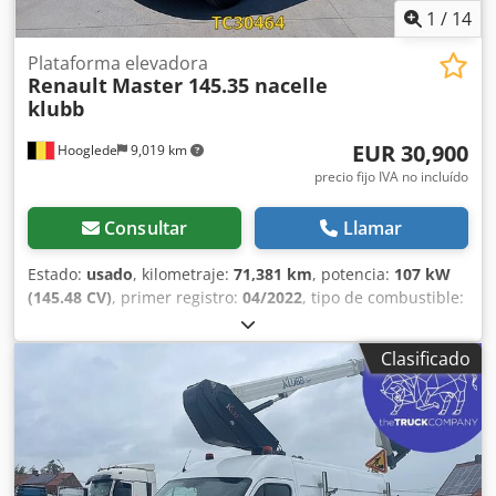
neumático derecho: 6 mm Peso en vacío: 3.075 kg
1
/
14
Chedpfxezrb Udo Aidja Carga útil: 425 kg MMA: 3.500 kg
Daños: ninguno
Plataforma elevadora
Renault
Master 145.35 nacelle
klubb
EUR 30,900
Hooglede
9,019 km
precio fijo IVA no incluído
Consultar
Llamar
Estado:
usado
, kilometraje:
71,381 km
, potencia:
107 kW
(145.48 CV)
, primer registro:
04/2022
, tipo de combustible:
diésel
, tamaño del neumático:
225/65R16C
, configuración
de ejes:
4x2
, combustible:
diésel
, color:
otro
, tipo de
Clasificado
engranaje:
mecánico
, número de marchas:
6
, clase de
emisión:
Euro 6
, amortiguación:
acero
, longitud total:
6,750
mm
, ancho total:
2,070 mm
, Año de fabricación:
2022
,
Equipamiento:
ABS, cierre centralizado, control de
crucero, espejo retrovisor eléctrico, regulación eléctrica
de las ventanillas
, = Opciones y equipamiento adicionales