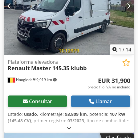
= Chedjzrblvjpfx Aidea - Llave de repuesto - Limitador de
velocidad - Control de estabilidad - Corriente alterna = Más
información = Medida de neumáticos: 225/65R16C Frenos:
Frenos de disco Suspensión: Suspensión de ballesta Eje
delantero: Dirigido; Dibujo del neumático izquierdo: 9 mm;
derecho: 9 mm Eje trasero: Dibujo del neumático
izquierdo: 10 mm; derecho: 10 mm Peso en vacío: 3.005 kg
Carga útil: 495 kg MMA: 3.500 kg Daños: Ninguno
1
/
14
Plataforma elevadora
Renault
Master 145.35 klubb
EUR 31,900
Hooglede
9,019 km
precio fijo IVA no incluído
Consultar
Llamar
Estado:
usado
, kilometraje:
93,809 km
, potencia:
107 kW
(145.48 CV)
, primer registro:
03/2023
, tipo de combustible:
diésel
, tamaño del neumático:
236/65R16C
, configuración
de ejes:
4x2
, combustible:
diésel
, color:
otro
, tipo de
Clasificado