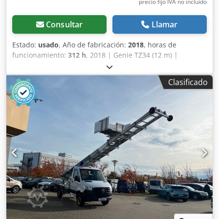
precio fijo IVA no incluído
Consultar
Llamar
Estado:
usado
, Año de fabricación:
2018
, horas de
funcionamiento:
312 h
, 2018 | Genie TZ34 (12 m) |
Plataforma elevadora montada sobre camión, usada | 312
horas 📍Ubicación: Letonia 🚛 Entrega disponible en su
Clasificado
destino. ¡Utilice nuestra calculadora de envío para estimar
los costes de transporte! 💰 Compre ahora por 15 900 EUR
o haga una oferta. El pago contra entrega está disponible
por una tarifa asequible (sujeto a aprobación)* 👷‍♂️
Inspeccionada por un experto independiente 25 puntos de
inspección, 23 aprobados ✅, 2 con imperfecciones ℹ️, 0
gastos ⚠️ 📌 Comentario del inspector: La máquina está
bastante oxidada, pero todo funciona como debe. 📄
¿Quiere ver la inspección completa, fotos adicionales o un
vídeo? Consejo: La referencia "38140 Equippo" se utiliza
habitualmente al buscar más detalles en línea. 💡 Por qué
esta máquina y nuestro servicio destacan: Csdpezrmtrsfx
Aideha ✔ Inspección exhaustiva realizada por