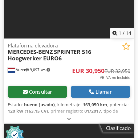
1
/
14
Plataforma elevadora
MERCEDES-BENZ
SPRINTER 516
Hoogwerker EURO6
EUR 30,950
Vuren
9,097 km
EUR 32,950
VB IVA no incluído
Consultar
Llamar
Estado:
bueno (usado)
, kilometraje:
163,050 km
, potencia:
120 kW (163.15 CV)
, primer registro:
01/2017
, tipo de
combustible:
diésel
, tamaño del neumático:
195/75R16
,
configuración de ejes:
4x2
, distancia entre ejes:
3,670 mm
,
Clasificado
combustible:
diésel
, color:
blanco
, cabina del conductor:
cabina del conductor
, tipo de engranaje:
mecánico
,