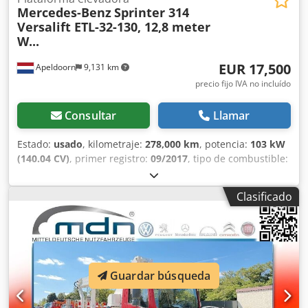
Mercedes-Benz
Sprinter 314
Versalift ETL-32-130, 12,8 meter
W...
EUR 17,500
Apeldoorn
9,131 km
precio fijo IVA no incluído
Consultar
Llamar
Estado:
usado
, kilometraje:
278,000 km
, potencia:
103 kW
(140.04 CV)
, primer registro:
09/2017
, tipo de combustible:
diésel
, combustible:
diésel
, color:
otro
, tipo de engranaje:
mecánico
, clase de emisión:
Euro 6
, Año de fabricación:
Clasificado
2017
, Equipamiento:
ABS
, = Opciones y accesorios
adicionales = Otros - Radio Chsdozgub Hspfx Aidja Otros -
Puerta lateral corrediza a la derecha - Inmovilizador
antirrobo = Notas = Mercedes Sprinter 314, 2017, 278.000
km Euro 6, Caja de cambios manual, Plataforma elevadora
Versalift ETL-32-130, 12,8 metros de altura de trabajo =
Guardar búsqueda
Información adicional = Peso máximo autorizado: 3.500 kg
Marca de la plataforma: Versalift = Información de la