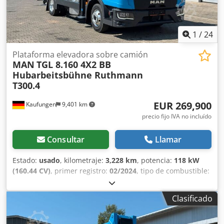
emergencia: cabina, cabina del conductor y cesta! - ¡Listo
para trabajar! - ¡Único propietario! - ¡Vehículo alemán! . ITV
/ Inspección técnica: ¡nueva! ¡Errores y venta intermedia
reservados! = Más información = Daños: ninguno
1
/
24
Plataforma elevadora sobre camión
MAN
TGL 8.160 4X2 BB
Hubarbeitsbühne Ruthmann
T300.4
EUR 269,900
Kaufungen
9,401 km
precio fijo IVA no incluído
Consultar
Llamar
Estado:
usado
, kilometraje:
3,228 km
, potencia:
118 kW
(160.44 CV)
, primer registro:
02/2024
, tipo de combustible:
diésel
, peso total:
7,490 kg
, próxima inspección (TÜV):
08/2028
, color:
azul
, tipo de engranaje:
automático
, clase
Clasificado
de emisión:
Euro 6
, número de asientos:
2
, Año de
fabricación:
2024
, Equipamiento:
ABS, aire acondicionado
,
Número de vehículo interno: VTC20044 Disponible de