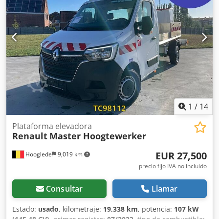
eléctrico, regulación eléctrica de las ventanillas
, =
Opciones y accesorios adicionales = - Limitador de
velocidad Chsdpjzrcx Refx Aidja - Control de estabilidad -
Corriente alterna = Más información = Medida de
neumáticos: 225/65R16C Frenos: Frenos de disco
Suspensión: Suspensión de ballesta Eje delantero:
Direccional; Profundidad del neumático izquierdo: 3 mm;
Profundidad del neumático derecho: 4 mm Eje trasero:
Profundidad del neumático izquierdo: 11 mm; Profundidad
del neumático derecho: 9 mm Tara: 3.055 kg Carga útil:
445 kg MMA: 3.500 kg Daños: ninguno
1
/
14
Plataforma elevadora
Renault
Master Hoogtewerker
EUR 27,500
Hooglede
9,019 km
precio fijo IVA no incluído
Consultar
Llamar
Estado:
usado
, kilometraje:
19,338 km
, potencia:
107 kW