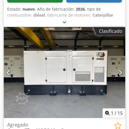
Estado:
nuevo
, Año de fabricación:
2026
, tipo de
combustible:
diésel
, fabricante de motores:
Caterpillar
C7.1
, Uso previsto: construcción Peso en vacío: 4487 kg
Potencia del generador: 200 kVA Dimensiones del
Clasificado
compartimento de carga: 409 x 142 x 235 cm Certificación
CE: sí Nivel de emisiones: Fase V / Nivel IV final Capacidad
del depósito de agua: 822 l País de fabricación: CN Para
obtener más información, póngase en contacto con el
equipo de DPX. = Opciones y accesorios adicionales = -
Batería Dcodpszc Dwdsfx Al Nek - Panel de control -
Cisterna
1
/
15
Agregado