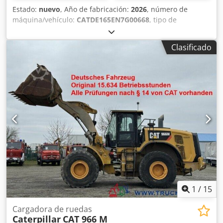
Estado:
nuevo
, Año de fabricación:
2026
, número de
máquina/vehículo:
CATDE165EN7G00668
, tipo de
combustible:
diésel
, fabricante de motores:
Caterpillar
C7.1
, Uso previsto: Construcción Peso en vacío: 1.926 kg
Clasificado
Potencia del generador: 165 kVA Dimensiones del
compartimento de carga: 334 x 117 x 175 cm Marcado CE:
sí Volumen del depósito de agua: 325 l Póngase en
contacto con el equipo de DPX para más información. =
Otras opciones y accesorios = Dedpswrwk Defx Al Njck -
Batería - Panel de control - Techo de acero - Depósito
1
/
15
Cargadora de ruedas
Caterpillar
CAT 966 M