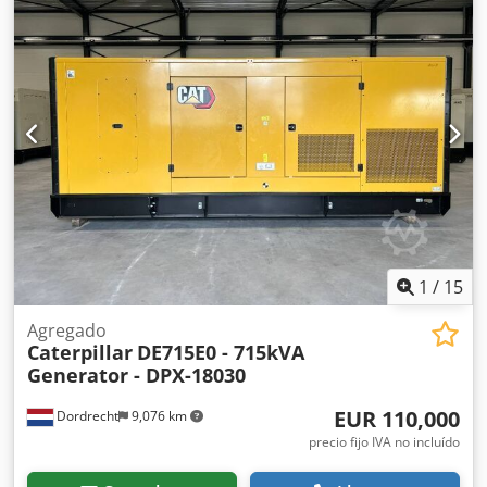
638 x 229 x 237 cm Certificación CE: sí Póngase en contacto
con el equipo de DPX para obtener más información. =
Opciones y accesorios adicionales = - Panel de control
Dedpfx Ajy R I D Sel Njck
1
/
15
Agregado
Caterpillar
DE715E0 - 715kVA
Generator - DPX-18030
EUR 110,000
Dordrecht
9,076 km
precio fijo IVA no incluído