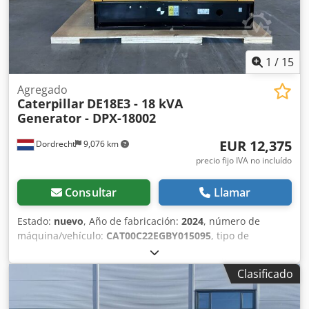
1
/
15
Agregado
Caterpillar
DE18E3 - 18 kVA
Generator - DPX-18002
EUR 12,375
Dordrecht
9,076 km
precio fijo IVA no incluído
Consultar
Llamar
Estado:
nuevo
, Año de fabricación:
2024
, número de
máquina/vehículo:
CAT00C22EGBY015095
, tipo de
combustible:
diésel
, fabricante de motores:
Caterpillar
C2.2
, Uso previsto: construcción Peso en vacío: 706 kg
Clasificado
Potencia del generador: 18 kVA Dimensiones de la zona de
carga: 171 x 88 x 127 cm Marcado CE: sí Capacidad del
depósito de agua: 55 l País de fabricación: CN Para obtener