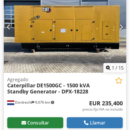
más información, póngase en contacto con el equipo de
DPX. = Opciones y accesorios adicionales = - Batería - Panel
de control - Techo de acero - Cisterna Dcodpfszc Dvyex Al
Nok
1
/
15
Agregado
Caterpillar
DE1500GC - 1500 kVA
Standby Generator - DPX-18228
EUR 235,400
Dordrecht
9,076 km
precio fijo IVA no incluído
Consultar
Llamar