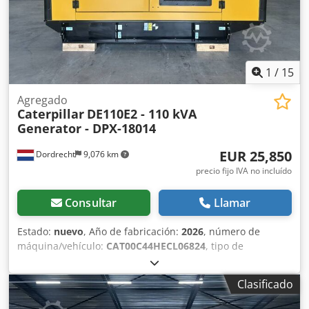
1
/
15
Agregado
Caterpillar
DE110E2 - 110 kVA
Generator - DPX-18014
EUR 25,850
Dordrecht
9,076 km
precio fijo IVA no incluído
Consultar
Llamar
Estado:
nuevo
, Año de fabricación:
2026
, número de
máquina/vehículo:
CAT00C44HECL06824
, tipo de
combustible:
diésel
, fabricante de motores:
Caterpillar
C4.4
, Propósito de uso: Construcción Peso en vacío: 1.547
Clasificado
kg Potencia del generador: 110 kVA Dimensiones del
compartimento de carga: 277 x 113 x 153 cm Marcado CE: