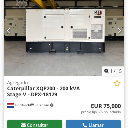
País de fabricación: CN Para obtener más información,
póngase en contacto con el equipo de DPX. Djdpfxsxvk Hwe
Al Nsck = Opciones y accesorios adicionales = - Batería -
Panel de control - Techo de acero - Cisterna
1
/
15
Agregado
Caterpillar
XQP200 - 200 kVA
Stage V - DPX-18129
EUR 75,000
Dordrecht
9,076 km
precio fijo IVA no incluído
Consultar
Llamar