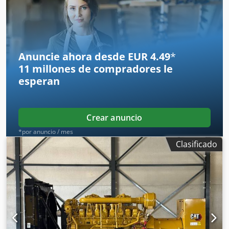
Dcjdjzpdn Ijpfx Al Nek Peso en vacío: 17 500 kg Potencia
del generador: 2150 kVA Dimensiones de la zona de carga:
7 x 2 x 27 cm Póngase en contacto con el equipo de DPX
para obtener más información. = Opciones y accesorios
adicionales = - Panel de control
Anuncie ahora desde EUR 4.49
*
11 millones de compradores
le
esperan
Crear anuncio
*por anuncio / mes
Clasificado