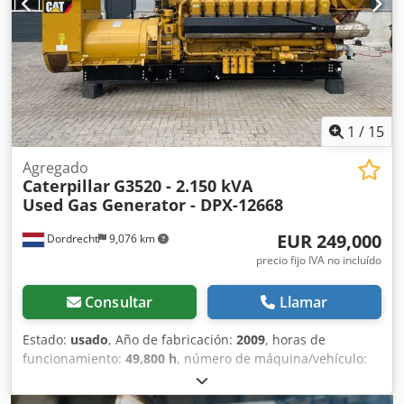
1
/
15
Agregado
Caterpillar
G3520 - 2.150 kVA
Used Gas Generator - DPX-12668
EUR 249,000
Dordrecht
9,076 km
precio fijo IVA no incluído
Consultar
Llamar
Estado:
usado
, Año de fabricación:
2009
, horas de
funcionamiento:
49,800 h
, número de máquina/vehículo:
CAT0000LGZN00768
, tipo de combustible:
gas
, fabricante
de motores:
Caterpillar G3520C
, Uso previsto: construcción