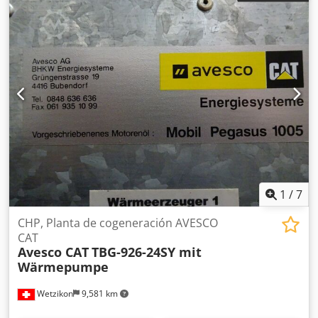
1
/
7
CHP, Planta de cogeneración AVESCO
CAT
Avesco CAT
TBG-926-24SY mit
Wärmepumpe
Wetzikon
9,581 km