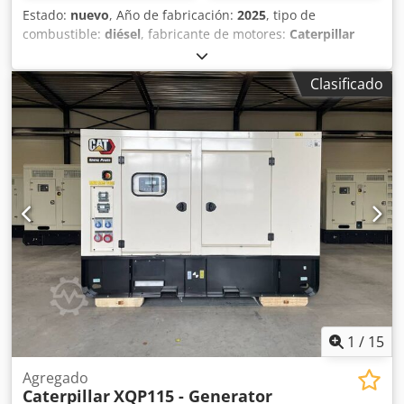
Estado:
nuevo
, Año de fabricación:
2025
, tipo de
combustible:
diésel
, fabricante de motores:
Caterpillar
C32
, Uso previsto: Construcción Peso en vacío: 11.481 kg
Potencia del generador: 1.500 kVA Dimensiones del
Clasificado
compartimento de carga: 667 x 245 x 279 cm Marcado CE:
sí Capacidad del depósito de agua: 1000 l Póngase en
contacto con el equipo de DPX para obtener más
información. = Más opciones y accesorios = - Batería -
Cuadro de control Dcodpfxox Dqnke Al Nsk - Techo de
acero - Depósito
1
/
15
Agregado
Caterpillar
XQP115 - Generator