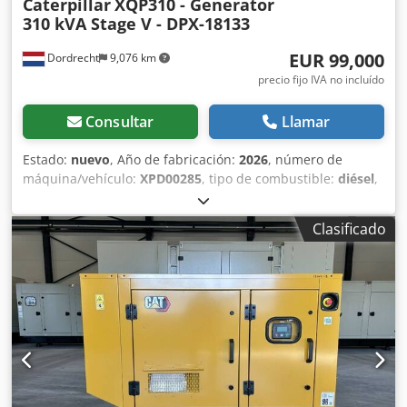
Caterpillar
XQP310 - Generator
310 kVA Stage V - DPX-18133
EUR 99,000
Dordrecht
9,076 km
precio fijo IVA no incluído
Consultar
Llamar
Estado:
nuevo
, Año de fabricación:
2026
, número de
máquina/vehículo:
XPD00285
, tipo de combustible:
diésel
,
fabricante de motores:
Cat C9.3B
, Finalidad: Construcción
Peso en vacío: 4.784 kg Potencia del generador: 310 kVA
Clasificado
Dimensiones del compartimento de carga: 409 x 151 x 228
cm Marcado CE: sí Nivel de emisiones: Stage V / Tier IV
final Capacidad del depósito de agua: 667 l País de
fabricación: CN Contacte al equipo de DPX para más
información. = Otras opciones y accesorios = - Batería
Dedozc Dwqjpfx Al Nsck - Panel de control - Techo de acero
- Cisterna