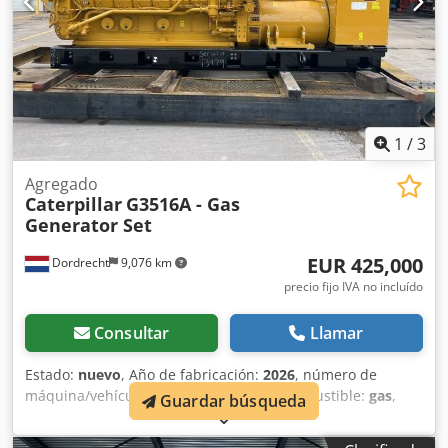
1
/
3
Agregado
Caterpillar
G3516A - Gas
Generator Set
EUR 425,000
Dordrecht
9,076 km
precio fijo IVA no incluído
Consultar
Llamar
Estado:
nuevo
, Año de fabricación:
2026
, número de
máquina/vehículo:
E6R91028
, tipo de combustible:
gas
,
Guardar búsqueda
fabricante de motores:
G3516A
, Uso previsto: construcción
Peso en vacío: 12 500 kg Potencia del generador: 1218 kVA