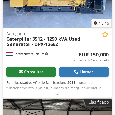
1
/
15
Agregado
Caterpillar
3512 - 1250 kVA Used
Generator - DPX-12662
EUR 150,000
Dordrecht
9,076 km
precio fijo IVA no incluído
Consultar
Llamar
Estado:
usado
, Año de fabricación:
2011
, horas de
funcionamiento:
1,417 h
, número de máquina/vehículo:
G2L00070
, tipo de combustible:
diésel
, fabricante de
motores:
Caterpillar 3512
, Finalidad de uso: Construcción
Clasificado
Peso en vacío: 14 000 kg Potencia del generador: 1250 kVA
Dimensiones de la zona de carga: 565 x 220 x 230 cm País
de fabricación: EE. UU. Póngase en contacto con el equipo