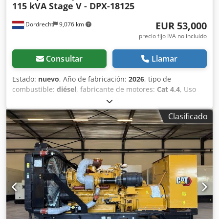
115 kVA Stage V - DPX-18125
EUR 53,000
Dordrecht
9,076 km
precio fijo IVA no incluído
Consultar
Llamar
Estado:
nuevo
, Año de fabricación:
2026
, tipo de
combustible:
diésel
, fabricante de motores:
Cat 4.4
, Uso
previsto: construcción Peso en vacío: 2.527 kg Potencia del
generador: 115 kVA Dimensiones de la zona de carga: 297
Clasificado
x 115 x 207 cm Marcado CE: sí Nivel de emisiones: Etapa V
/ Nivel IV final Capacidad del depósito de agua: 518 l País
de fabricación: CN Dcedpszc Dv Hofx Al Nsk Para obtener
más información, póngase en contacto con el equipo de
DPX. = Opciones y accesorios adicionales = - Batería - Panel
de control - Techo de acero - Cisterna