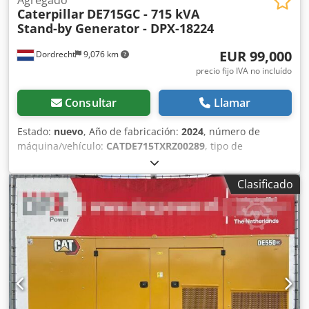
Caterpillar
DE715GC - 715 kVA
Stand-by Generator - DPX-18224
EUR 99,000
Dordrecht
9,076 km
precio fijo IVA no incluído
Consultar
Llamar
Estado:
nuevo
, Año de fabricación:
2024
, número de
máquina/vehículo:
CATDE715TXRZ00289
, tipo de
combustible:
diésel
, fabricante de motores:
Caterpillar
C15
, Propósito de uso: Construcción Peso en vacío: 4.832 kg
Clasificado
Potencia del generador: 715 kVA Dimensiones del
compartimiento de carga: 499 x 187 x 229 cm Marcado CE:
sí Capacidad del tanque de agua: 910 l País de fabricación:
CN Póngase en contacto con el equipo de DPX para más
información. = Más opciones y accesorios = Dedoxvk H
Ropfx Al Njck - Batería - Panel de control - Techo de acero -
Cisterna