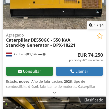
1
/
14
Agregado
Caterpillar
DE550GC - 550 kVA
Stand-by Generator - DPX-18221
EUR 74,250
Dordrecht
9,076 km
precio fijo IVA no incluído
Consultar
Llamar
Estado:
nuevo
, Año de fabricación:
2026
, tipo de
combustible:
diésel
, fabricante de motores:
Caterpillar
C13
, Uso previsto: construcción Peso en vacío: 3886 kg
Potencia del generador: 550 kVA Dimensiones de la zona
Clasificado
de carga: 477 x 163 x 236 cm Marcado CE: sí Condiciones
de entrega: EXW Capacidad del depósito de agua: 721 l