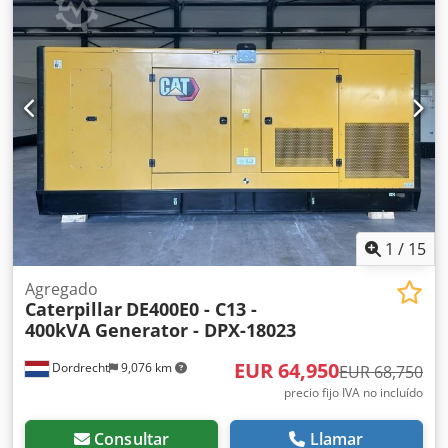
sí Volumen del depósito de agua: 250 l Contacte al equipo
DPX para obtener más información. = Otras opciones y
accesorios = - Batería - Panel de control - Techo de acero
Dcjdjy S N N Eopfx Al Nek - Cisterna
1
/
15
Agregado
Caterpillar
DE400E0 - C13 -
400kVA Generator - DPX-18023
EUR 64,950
Dordrecht
9,076 km
EUR 68,750
precio fijo IVA no incluído
Consultar
Llamar