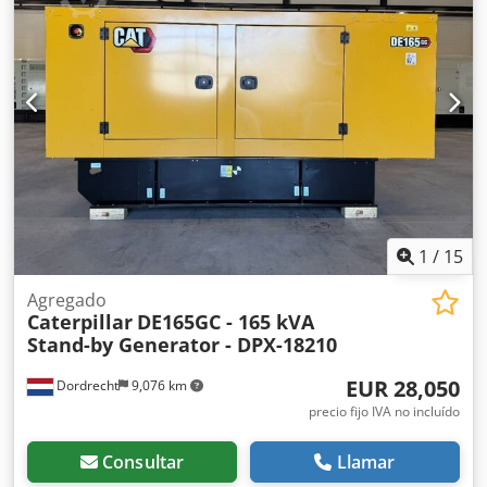
de DPX para obtener más información. = Opciones y
accesorios adicionales = Dcodezn Erlepfx Al Nok - Panel de
control
1
/
15
Agregado
Caterpillar
DE165GC - 165 kVA
Stand-by Generator - DPX-18210
EUR 28,050
Dordrecht
9,076 km
precio fijo IVA no incluído
Consultar
Llamar