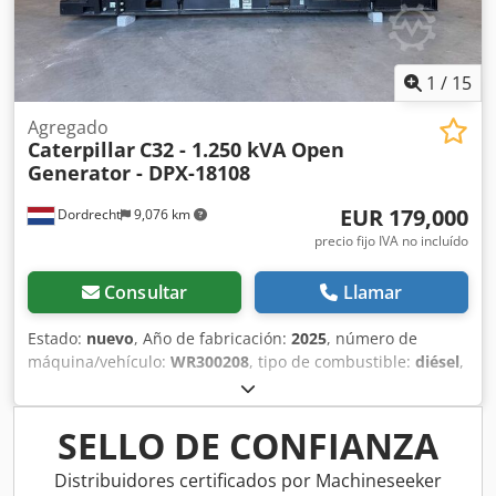
1
/
15
Agregado
Caterpillar
C32 - 1.250 kVA Open
Generator - DPX-18108
EUR 179,000
Dordrecht
9,076 km
precio fijo IVA no incluído
Consultar
Llamar
Estado:
nuevo
, Año de fabricación:
2025
, número de
máquina/vehículo:
WR300208
, tipo de combustible:
diésel
,
potencia:
1,000 kW (1,359.62 CV)
, fabricante de motores:
Caterpillar C32
, Uso previsto: Construcción Peso en vacío:
6.985 kg Potencia del generador: 1.250 kVA Dimensiones
SELLO DE CONFIANZA
del espacio de carga: 464 x 168 x 216 cm Marcado CE: sí
País de fabricación: EE. UU. Póngase en contacto con el
Distribuidores certificados por Machineseeker