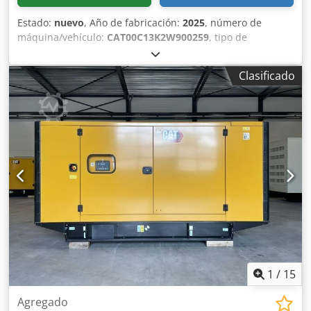
Estado:
nuevo
, Año de fabricación:
2025
, número de
máquina/vehículo:
CAT00C13K2W900259
, tipo de
combustible:
diésel
, fabricante de motores:
Caterpillar
C13
, Propósito de uso: Construcción Dodpjy T Uwdefx Al
Clasificado
Neck Peso en vacío: 4.667 kg Potencia del generador: 400
kVA Dimensiones del compartimento de carga: 493 x 162 x
222 cm Marcado CE: sí Capacidad del depósito de agua:
800 l País de fabricación: China Póngase en contacto con el
equipo DPX para obtener más información. = Otras
opciones y accesorios = - Batería - Panel de control - Techo
de acero - Cisterna
1
/
15
Agregado