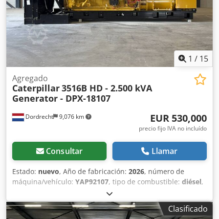
1
/
15
Agregado
Caterpillar
3516B HD - 2.500 kVA
Generator - DPX-18107
EUR 530,000
Dordrecht
9,076 km
precio fijo IVA no incluído
Consultar
Llamar
Estado:
nuevo
, Año de fabricación:
2026
, número de
máquina/vehículo:
YAP92107
, tipo de combustible:
diésel
,
fabricante de motores:
Caterpillar 3516B HD
, Propósito de
uso: Construcción Peso en vacío: 18.290 kg Potencia del
Clasificado
generador: 2.500 kVA Dimensiones del espacio de carga: