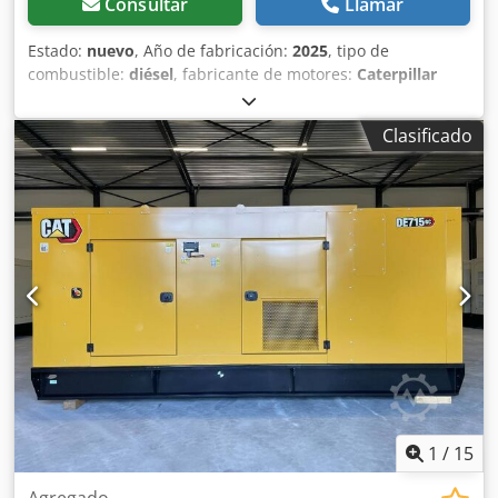
Consultar
Llamar
operativo 23.220 kg Si desea una nueva inspección TÜV,
estaremos encantados de hacerle una oferta a través de
Estado:
nuevo
, Año de fabricación:
2025
, tipo de
nuestros talleres asociados. Nuestra oferta es
combustible:
diésel
, fabricante de motores:
Caterpillar
generalmente SIN nueva inspección TÜV, sin nueva
C3.3
, Uso previsto: Construcción Peso en vacío: 889 kg
revisión DGUV, sin nueva inspección técnica de seguridad
Potencia del generador: 50 kVA Dimensiones del
(SP), sin nueva UVV. Encuentre más camiones en nuestro
Clasificado
compartimento de carga: 230 x 96 x 140 cm Certificación
sitio web en Hablamos los siguientes idiomas: alemán,
CE: sí Capacidad del depósito de agua: 103 l Contacte con
inglés, polaco, turco Nota: Ofrecemos y recomendamos
el equipo de DPX para más información. = Más opciones y
encarecidamente una visita e inspección del producto
accesorios = Dcjdpsy R I Htofx Al Nsk - Batería - Cuadro de
para evitar malentendidos sobre su estado y idoneidad
control - Techo de acero - Cisternas
por parte del comprador. La inspección y pruebas son
posibles y deseadas en cualquier momento previo
acuerdo. Todos los datos son sin garantía. No nos
responsabilizamos por errores o información incorrecta en
la oferta. El comprador está obligado a comprobar por sí
mismo el estado y equipamiento de la máquina/vehículo.
Nos reservamos el derecho a cambios, venta previa y
errores.
1
/
15
Agregado